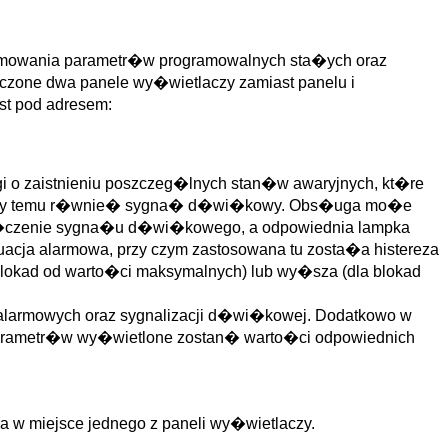
amowania parametr�w programowalnych sta�ych oraz
czone dwa panele wy�wietlaczy zamiast panelu i
st pod adresem:
 o zaistnieniu poszczeg�lnych stan�w awaryjnych, kt�re
arzyszy temu r�wnie� sygna� d�wi�kowy. Obs�uga mo�e
wy��czenie sygna�u d�wi�kowego, a odpowiednia lampka
ja alarmowa, przy czym zastosowana tu zosta�a histereza
blokad od warto�ci maksymalnych) lub wy�sza (dla blokad
 alarmowych oraz sygnalizacji d�wi�kowej. Dodatkowo w
 parametr�w wy�wietlone zostan� warto�ci odpowiednich
a w miejsce jednego z paneli wy�wietlaczy.