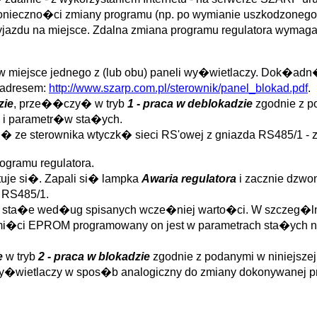
konieczno�ci zmiany programu (np. po wymianie uszkodzonego
zyjazdu na miejsce. Zdalna zmiana programu regulatora wym
w miejsce jednego z (lub obu) paneli wy�wietlaczy. Dok�a
 adresem:
http://www.szarp.com.pl/sterownik/panel_blokad.pdf
.
zie
, prze��czy� w tryb
1 - praca w deblokadzie
zgodnie z po
 i parametr�w sta�ych.
� ze sterownika wtyczk� sieci RS'owej z gniazda RS485/1 - zi
gramu regulatora.
uje si�. Zapali si� lampka
Awaria regulatora
i zacznie dzwo
 RS485/1.
try sta�e wed�ug spisanych wcze�niej warto�ci. W szcze
i�ci EPROM programowany on jest w parametrach sta�ych na
e
w tryb
2 - praca w blokadzie
zgodnie z podanymi w niniejszej
y�wietlaczy w spos�b analogiczny do zmiany dokonywanej p