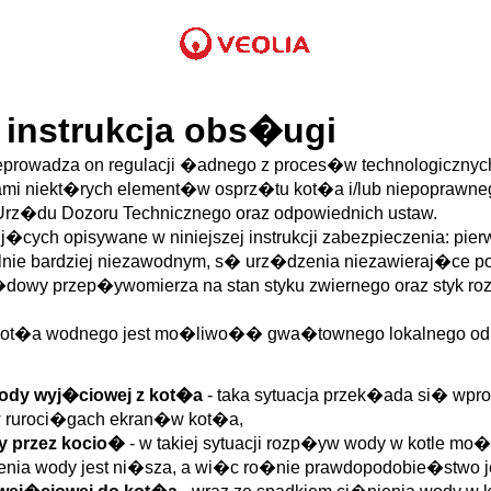
 instrukcja obs�ugi
rzeprowadza on regulacji �adnego z proces�w technologicznyc
mi niekt�rych element�w osprz�tu kot�a i/lub niepoprawneg
rz�du Dozoru Technicznego oraz odpowiednich ustaw.
j�cych opisywane w niniejszej instrukcji zabezpieczenia: p
jalnie bardziej niezawodnym, s� urz�dzenia niezawieraj�ce 
owy przep�ywomierza na stan styku zwiernego oraz styk rozw
ot�a wodnego jest mo�liwo�� gwa�townego lokalnego odpar
wody wyj�ciowej z kot�a
- taka sytuacja przek�ada si� wpr
w ruroci�gach ekran�w kot�a,
y przez kocio�
- w takiej sytuacji rozp�yw wody w kotle m
zenia wody jest ni�sza, a wi�c ro�nie prawdopodobie�stwo je