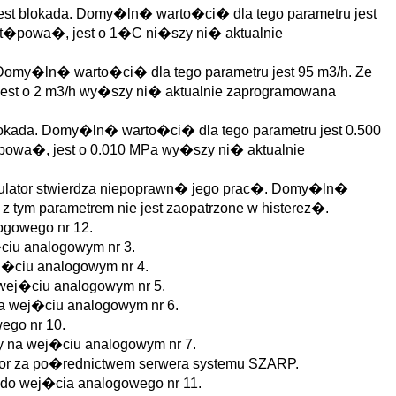
st blokada. Domy�ln� warto�ci� dla tego parametru jest
st�powa�, jest o 1�C ni�szy ni� aktualnie
omy�ln� warto�ci� dla tego parametru jest 95 m3/h. Ze
jest o 2 m3/h wy�szy ni� aktualnie zaprogramowana
kada. Domy�ln� warto�ci� dla tego parametru jest 0.500
powa�, jest o 0.010 MPa wy�szy ni� aktualnie
gulator stwierdza niepoprawn� jego prac�. Domy�ln�
z tym parametrem nie jest zaopatrzone w histerez�.
ogowego nr 12.
ciu analogowym nr 3.
j�ciu analogowym nr 4.
wej�ciu analogowym nr 5.
a wej�ciu analogowym nr 6.
ego nr 10.
y na wej�ciu analogowym nr 7.
ator za po�rednictwem serwera systemu SZARP.
 do wej�cia analogowego nr 11.