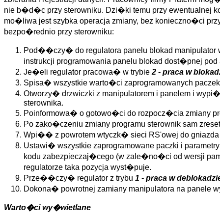
nie b�d�c przy sterowniku. Dzi�ki temu przy ewentualnej 
mo�liwa jest szybka operacja zmiany, bez konieczno�ci pr
bezpo�rednio przy sterowniku:
Pod��czy� do regulatora panelu blokad manipulator 
instrukcji programowania panelu blokad dost�pnej pod
Je�eli regulator pracowa� w trybie
2 - praca w blokad
Spisa� wszystkie warto�ci zaprogramowanych paczek
Otworzy� drzwiczki z manipulatorem i panelem i wypi�
sterownika.
Poinformowa� o gotowo�ci do rozpocz�cia zmiany pro
Po zako�czeniu zmiany programu sterownik sam zreset
Wpi�� z powrotem wtyczk� sieci RS'owej do gniazda
Ustawi� wszystkie zaprogramowane paczki i parame
kodu zabezpieczaj�cego (w zale�no�ci od wersji pam
regulatorze taka pozycja wyst�puje.
Prze��czy� regulator z trybu
1 - praca w deblokadzi
Dokona� powrotnej zamiany manipulatora na panele w
Warto�ci wy�wietlane