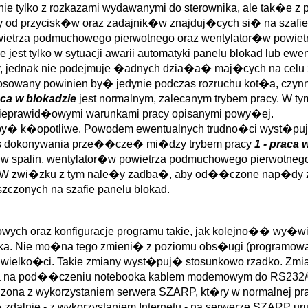
e tylko z rozkazami wydawanymi do sterownika, ale tak�e z 
ny od przycisk�w oraz zadajnik�w znajduj�cych si� na szafi
ietrza podmuchowego pierwotnego oraz wentylator�w powi
 jest tylko w sytuacji awarii automatyki panelu blokad lub ewe
fy, jednak nie podejmuje �adnych dzia�a� maj�cych na cel
 i stosowany powinien by� jedynie podczas rozruchu kot�a, c
aca w blokadzie
jest normalnym, zalecanym trybem pracy. W tym
 nieprawid�owymi warunkami pracy opisanymi powy�ej.
y� k�opotliwe. Powodem ewentualnych trudno�ci wyst�puj�
 dokonywania prze��cze� mi�dzy trybem pracy
1 - praca 
alin, wentylator�w powietrza podmuchowego pierwotnego,
 W zwi�zku z tym nale�y zadba�, aby od��czone nap�dy 
czonych na szafie panelu blokad.
ch oraz konfiguracje programu takie, jak kolejno�� wy�wie
nika. Nie mo�na tego zmieni� z poziomu obs�ugi (programow
 wielko�ci. Takie zmiany wyst�puj� stosunkowo rzadko. Zmia
na na pod��czeniu notebooka kablem modemowym do RS232/0 
ona z wykorzystaniem serwera SZARP, kt�ry w normalnej pra
g� zdalnie - z wykorzystaniem Internetu - na serwerze SZARP u