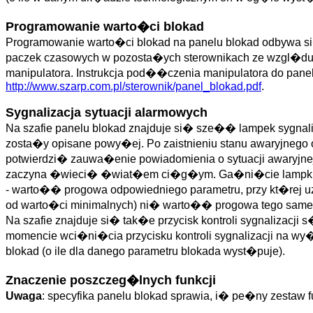
Programowanie warto�ci blokad
Programowanie warto�ci blokad na panelu blokad odbywa 
paczek czasowych w pozosta�ych sterownikach ze wzgl�du 
manipulatora. Instrukcja pod��czenia manipulatora do pane
http://www.szarp.com.pl/sterownik/panel_blokad.pdf
.
Sygnalizacja sytuacji alarmowych
Na szafie panelu blokad znajduje si� sze�� lampek sygna
zosta�y opisane powy�ej. Po zaistnieniu stanu awaryjn
potwierdzi� zauwa�enie powiadomienia o sytuacji awaryjn
zaczyna �wieci� �wiat�em ci�g�ym. Ga�ni�cie lampki nas
- warto�� progowa odpowiedniego parametru, przy kt�rej u
od warto�ci minimalnych) ni� warto�� progowa tego sam
Na szafie znajduje si� tak�e przycisk kontroli sygnaliza
momencie wci�ni�cia przycisku kontroli sygnalizacji na 
blokad (o ile dla danego parametru blokada wyst�puje).
Znaczenie poszczeg�lnych funkcji
Uwaga
: specyfika panelu blokad sprawia, i� pe�ny zestaw