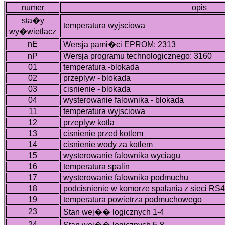
numer
opis
sta�y
temperatura wyjsciowa
wy�wietlacz
nE
Wersja pami�ci EPROM: 2313
nP
Wersja programu technologicznego: 3160
01
temperatura -blokada
02
przeplyw - blokada
03
cisnienie - blokada
04
wysterowanie falownika - blokada
11
temperatura wyjsciowa
12
przeplyw kotla
13
cisnienie przed kotlem
14
cisnienie wody za kotlem
15
wysterowanie falownika wyciagu
16
temperatura spalin
17
wysterowanie falownika podmuchu
18
podcisnienie w komorze spalania z sieci RS
19
temperatura powietrza podmuchowego
23
Stan wej�� logicznych 1-4
24