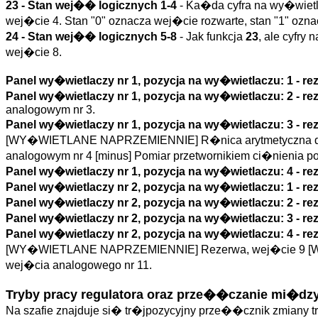
23 - Stan wej�� logicznych 1-4
- Ka�da cyfra na wy�wietla
wej�cie 4. Stan "0" oznacza wej�cie rozwarte, stan "1" ozn
24 - Stan wej�� logicznych 5-8
- Jak funkcja
23
, ale cyfry
wej�cie 8.
Panel wy�wietlaczy nr 1, pozycja na wy�wietlaczu: 1 - r
Panel wy�wietlaczy nr 1, pozycja na wy�wietlaczu: 2 - r
analogowym nr 3.
Panel wy�wietlaczy nr 1, pozycja na wy�wietlaczu: 3 - r
[WY�WIETLANE NAPRZEMIENNIE] R�nica arytmetyczna dw�
analogowym nr 4 [minus] Pomiar przetwornikiem ci�nienia
Panel wy�wietlaczy nr 1, pozycja na wy�wietlaczu: 4 - r
Panel wy�wietlaczy nr 2, pozycja na wy�wietlaczu: 1 - r
Panel wy�wietlaczy nr 2, pozycja na wy�wietlaczu: 2 - r
Panel wy�wietlaczy nr 2, pozycja na wy�wietlaczu: 3 - r
Panel wy�wietlaczy nr 2, pozycja na wy�wietlaczu: 4 - r
[WY�WIETLANE NAPRZEMIENNIE] Rezerwa, wej�cie 9 [WY�
wej�cia analogowego nr 11.
Tryby pracy regulatora oraz prze��czanie mi�dzy
Na szafie znajduje si� tr�jpozycyjny prze��cznik zmiany t