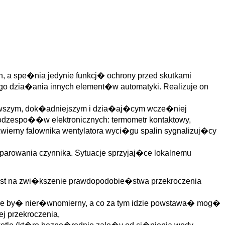
h, a spe�nia jedynie funkcj� ochrony przed skutkami
o dzia�ania innych element�w automatyki. Realizuje on
ierwszym, dok�adniejszym i dzia�aj�cym wcze�niej
podzespo��w elektronicznych: termometr kontaktowy,
ierny falownika wentylatora wyci�gu spalin sygnalizuj�cy
owania czynnika. Sytuacje sprzyjaj�ce lokalnemu
ost na zwi�kszenie prawdopodobie�stwa przekroczenia
o�e by� nier�wnomierny, a co za tym idzie powstawa� mog�
j przekroczenia,