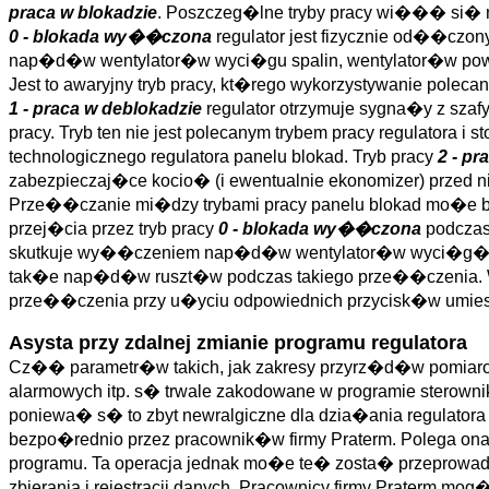
praca w blokadzie
. Poszczeg�lne tryby pracy wi��� si� ni
0 - blokada wy��czona
regulator jest fizycznie od��czo
nap�d�w wentylator�w wyci�gu spalin, wentylator�w pow
Jest to awaryjny tryb pracy, kt�rego wykorzystywanie polecane
1 - praca w deblokadzie
regulator otrzymuje sygna�y z sza
pracy. Tryb ten nie jest polecanym trybem pracy regulatora
technologicznego regulatora panelu blokad. Tryb pracy
2 - pr
zabezpieczaj�ce kocio� (i ewentualnie ekonomizer) przed
Prze��czanie mi�dzy trybami pracy panelu blokad mo�e b
przej�cia przez tryb pracy
0 - blokada wy��czona
podczas
skutkuje wy��czeniem nap�d�w wentylator�w wyci�g�w sp
tak�e nap�d�w ruszt�w podczas takiego prze��czenia.
prze��czenia przy u�yciu odpowiednich przycisk�w umiesz
Asysta przy zdalnej zmianie programu regulatora
Cz�� parametr�w takich, jak zakresy przyrz�d�w pomiarowy
alarmowych itp. s� trwale zakodowane w programie sterow
poniewa� s� to zbyt newralgiczne dla dzia�ania regulatora
bezpo�rednio przez pracownik�w firmy Praterm. Polega o
programu. Ta operacja jednak mo�e te� zosta� przeprowadz
zbierania i rejestracji danych. Pracownicy firmy Praterm mo