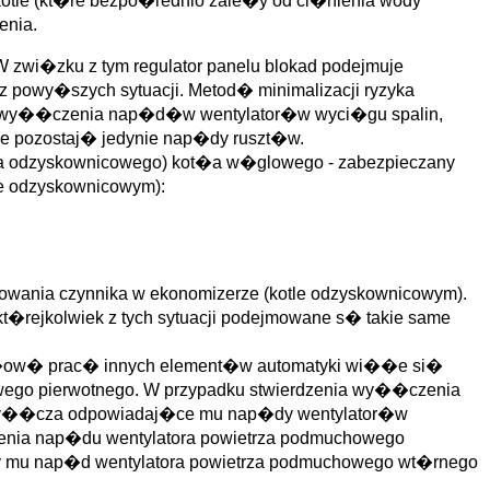
kotle (kt�re bezpo�rednio zale�y od ci�nienia wody
enia.
W zwi�zku z tym regulator panelu blokad podejmuje
z powy�szych sytuacji. Metod� minimalizacji ryzyka
od� wy��czenia nap�d�w wentylator�w wyci�gu spalin,
e pozostaj� jedynie nap�dy ruszt�w.
t�a odzyskownicowego) kot�a w�glowego - zabezpieczany
le odzyskownicowym):
owania czynnika w ekonomizerze (kotle odzyskownicowym).
rejkolwiek z tych sytuacji podejmowane s� takie same
id�ow� prac� innych element�w automatyki wi��e si�
go pierwotnego. W przypadku stwierdzenia wy��czenia
kad wy��cza odpowiadaj�ce mu nap�dy wentylator�w
enia nap�du wentylatora powietrza podmuchowego
�cy mu nap�d wentylatora powietrza podmuchowego wt�rnego