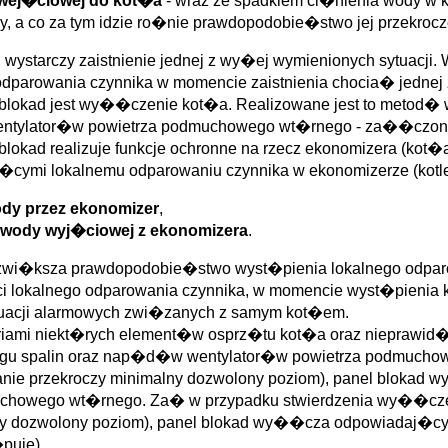
 wej�ciowej do kot�a
- wraz ze spadkiem ci�nienia wody w 
 a co za tym idzie ro�nie prawdopodobie�stwo jej przekrocz
ystarczy zaistnienie jednej z wy�ej wymienionych sytuacji. 
dparowania czynnika w momencie zaistnienia chocia� jednej 
u blokad jest wy��czenie kot�a. Realizowane jest to met
wentylator�w powietrza podmuchowego wt�rnego - za��czon
lokad realizuje funkcje ochronne na rzecz ekonomizera (ko
j�cymi lokalnemu odparowaniu czynnika w ekonomizerze (kot
dy przez ekonomizer
,
 wody wyj�ciowej z ekonomizera
.
i zwi�ksza prawdopodobie�stwo wyst�pienia lokalnego odpar
okalnego odparowania czynnika, w momencie wyst�pienia kt�
ytuacji alarmowych zwi�zanych z samym kot�em.
ariami niekt�rych element�w osprz�tu kot�a oraz niepraw
 spalin oraz nap�d�w wentylator�w powietrza podmuchowe
owanie przekroczy minimalny dozwolony poziom), panel blo
muchowego wt�rnego. Za� w przypadku stwierdzenia wy��cz
malny dozwolony poziom), panel blokad wy��cza odpowiadaj
puje).