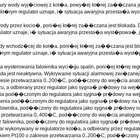
ry wody wyj�ciowej z kot�a, powy�ej kt�rej za��czana je
t�rym regulator uznaje, i� sytuacja awaryjna przesta�a wy
dy przez kocio�, poni�ej kt�rej za��czana jest blokada. D
lator uznaje, i� sytuacja awaryjna przesta�a wyst�powa�, 
dy wchodz�cej do kot�a, poni�ej kt�rej za��czana jest blo
ym regulator uznaje, i� sytuacja awaryjna przesta�a wyst�
 wysterowania falownika wyci�gu spalin, poni�ej kt�rej re
da jest nieaktywna. Wykrywanie sytuacji alarmowej zwi�zanej 
akresie przetwarzania 0..200�C, pod��czony do wej�cia anal
u, a odbierany przez regulator jako sygna� pr�dowy na wej�
enia pod��czonym do regulatora jako sygna� pr�dowy na we
nienia pod��czonym do regulatora jako sygna� pr�dowy na 
falownika, pod��czony do regulatora jako sygna� pr�dowy n
sie przetwarzania 0..400�C, pod��czony do wej�cia analogow
z falownika, pod��czony do regulatora jako sygna� pr�dow
ar wykonywany w regulatorze kot�a, a odbierany przez regul
nikiem Pt100 o zakresie przetwarzania 0..200�C, pod��czony