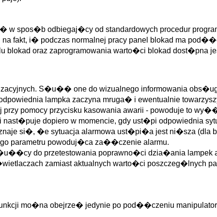
si� w spos�b odbiegaj�cy od standardowych procedur progr
na fakt, i� podczas normalnej pracy panel blokad ma pod��
lu blokad oraz zaprogramowania warto�ci blokad dost�pna je
lizacyjnych. S�u�� one do wizualnego informowania obs�ugi
ego odpowiednia lampka zaczyna mruga� i ewentualnie tow
ej przy pomocy przycisku kasowania awarii - powoduje to 
t�puje dopiero w momencie, gdy ust�pi odpowiednia sytuac
znaje si�, �e sytuacja alarmowa ust�pi�a jest ni�sza (dla 
ego parametru powoduj�ca za��czenie alarmu.
cji s�u��cy do przetestowania poprawno�ci dzia�ania lampek
wy�wietlaczach zamiast aktualnych warto�ci poszczeg�lnych
 funkcji mo�na obejrze� jedynie po pod��czeniu manipulator