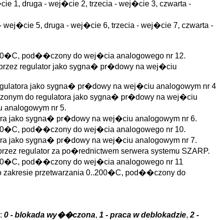
 1, druga - wej�cie 2, trzecia - wej�cie 3, czwarta -
ej�cie 5, druga - wej�cie 6, trzecia - wej�cie 7, czwarta -
..200�C, pod��czony do wej�cia analogowego nr 12.
 przez regulator jako sygna� pr�dowy na wej�ciu
egulatora jako sygna� pr�dowy na wej�ciu analogowym nr 4
nym do regulatora jako sygna� pr�dowy na wej�ciu
u analogowym nr 5.
ora jako sygna� pr�dowy na wej�ciu analogowym nr 6.
..400�C, pod��czony do wej�cia analogowego nr 10.
ora jako sygna� pr�dowy na wej�ciu analogowym nr 7.
 przez regulator za po�rednictwem serwera systemu SZARP.
..200�C, pod��czony do wej�cia analogowego nr 11
kresie przetwarzania 0..200�C, pod��czony do
i:
0 - blokada wy��czona
,
1 - praca w deblokadzie
,
2 -