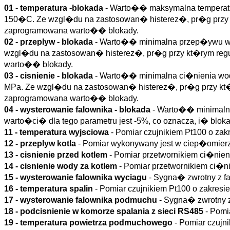
01 - temperatura -blokada
- Warto�� maksymalna temperatu
150�C. Ze wzgl�du na zastosowan� histerez�, pr�g przy k
zaprogramowana warto�� blokady.
02 - przeplyw - blokada
- Warto�� minimalna przep�ywu wo
wzgl�du na zastosowan� histerez�, pr�g przy kt�rym regu
warto�� blokady.
03 - cisnienie - blokada
- Warto�� minimalna ci�nienia wo
MPa. Ze wzgl�du na zastosowan� histerez�, pr�g przy kt�r
zaprogramowana warto�� blokady.
04 - wysterowanie falownika - blokada
- Warto�� minimalna
warto�ci� dla tego parametru jest -5%, co oznacza, i� bloka
11 - temperatura wyjsciowa
- Pomiar czujnikiem Pt100 o z
12 - przeplyw kotla
- Pomiar wykonywany jest w ciep�omierz
13 - cisnienie przed kotlem
- Pomiar przetwornikiem ci�ni
14 - cisnienie wody za kotlem
- Pomiar przetwornikiem ci�
15 - wysterowanie falownika wyciagu
- Sygna� zwrotny z 
16 - temperatura spalin
- Pomiar czujnikiem Pt100 o zakre
17 - wysterowanie falownika podmuchu
- Sygna� zwrotny 
18 - podcisnienie w komorze spalania z sieci RS485
- Pomi
19 - temperatura powietrza podmuchowego
- Pomiar czuj