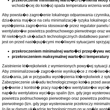
przekroczenie minimalnej warto�ci ci�nienia wody
wchodz�cej do kot�a) spada temperatura wrzenia wody,
Aby powsta�o zagro�enie lokalnego odparowania czynnika, w
dzia�ania maj�ce na celu minimalizacj� ryzyka lokalnego o
wyst�pienia zagro�enia stosowan� przez regulator panel
wentylator�w powietrza podmuchowego pierwotnego oraz 
W niekt�rych uk�adach technologicznych dodatkowo panel b
jest on przed nast�puj�cymi mo�liwymi sytuacjami sprzyja
przekroczeniem minimalnej warto�ci przep�ywu wo
przekroczeniem maksymalnej warto�ci temperatury
Zaistnienie kt�rejkolwiek z wymienionych powy�ej sytuacj
Aby zminimalizowa� zagro�enie wynikaj�ce z mo�liwo�ci l
dzia�ania, jak w przypadku wyst�pienia kt�rejkolwiek z s
Zabezpieczenie uk�adu technologicznego kot�a przed aw
g��wnie z kontrol� pracy nap�d�w wentylator�w wyci�gu
nap�du wentylatora wyci�gu spalin (tzn. gdy jego wyster
powietrza podmuchowego pierwotnego oraz powietrza pod
pierwotnego (tzn. gdy jego wysterowanie przekroczy mini
(o ile w danym uk�adzie technologicznym on w og�le wyst�