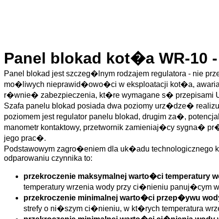
Panel blokad kot�a WR-10 -
Panel blokad jest szczeg�lnym rodzajem regulatora - nie p
mo�liwych nieprawid�owo�ci w eksploatacji kot�a, awaria
r�wnie� zabezpieczenia, kt�re wymagane s� przepisami U
Szafa panelu blokad posiada dwa poziomy urz�dze� realizu
poziomem jest regulator panelu blokad, drugim za�, potenc
manometr kontaktowy, przetwornik zamieniaj�cy sygna� pr�d
jego prac�.
Podstawowym zagro�eniem dla uk�adu technologicznego k
odparowaniu czynnika to:
przekroczenie maksymalnej warto�ci temperatury 
temperatury wrzenia wody przy ci�nieniu panuj�cym 
przekroczenie minimalnej warto�ci przep�ywu wod
strefy o ni�szym ci�nieniu, w kt�rych temperatura wr