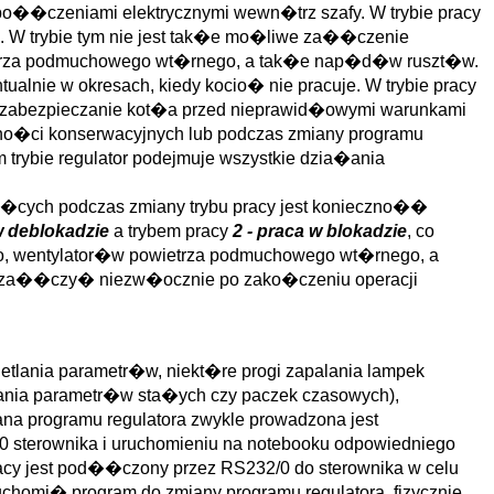
po��czeniami elektrycznymi wewn�trz szafy. W trybie pracy
e. W trybie tym nie jest tak�e mo�liwe za��czenie
etrza podmuchowego wt�rnego, a tak�e nap�d�w ruszt�w.
ntualnie w okresach, kiedy kocio� nie pracuje. W trybie pracy
u zabezpieczanie kot�a przed nieprawid�owymi warunkami
zynno�ci konserwacyjnych lub podczas zmiany programu
 trybie regulator podejmuje wszystkie dzia�ania
cych podczas zmiany trybu pracy jest konieczno��
w deblokadzie
a trybem pracy
2 - praca w blokadzie
, co
 wentylator�w powietrza podmuchowego wt�rnego, a
za��czy� niezw�ocznie po zako�czeniu operacji
tlania parametr�w, niekt�re progi zapalania lampek
ania parametr�w sta�ych czy paczek czasowych),
na programu regulatora zwykle prowadzona jest
sterownika i uruchomieniu na notebooku odpowiedniego
cy jest pod��czony przez RS232/0 do sterownika w celu
ruchomi� program do zmiany programu regulatora, fizycznie