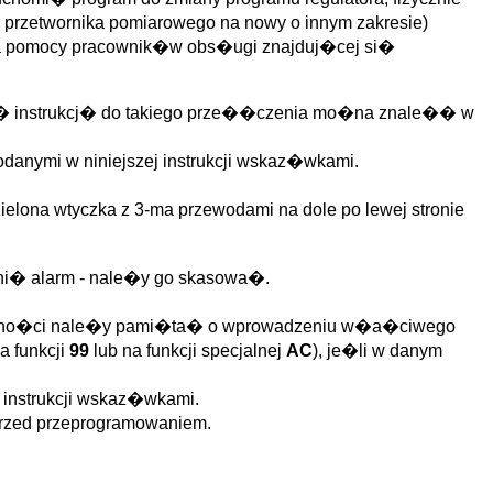
 przetwornika pomiarowego na nowy o innym zakresie)
aga pomocy pracownik�w obs�ugi znajduj�cej si�
dn� instrukcj� do takiego prze��czenia mo�na znale�� w
danymi w niniejszej instrukcji wskaz�wkami.
elona wtyczka z 3-ma przewodami na dole po lewej stronie
ni� alarm - nale�y go skasowa�.
g�lno�ci nale�y pami�ta� o wprowadzeniu w�a�ciwego
 funkcji
99
lub na funkcji specjalnej
AC
), je�li w danym
 instrukcji wskaz�wkami.
rzed przeprogramowaniem.