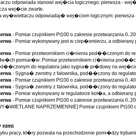
czu odpowiada stanowi wej�cia logicznego: pierwsza - wej�cie
acza wej�cie zwarte.
 na wy�wietlaczu odpowiadaj� wej�ciom logicznym: pierwsza - w
ezerwa
- Pomiar czujnikiem Pt100 o zakresie przetwarzania 0
ezerwa
- Pomiar wykonywany jest w ciep�omierzu, a odbierany
ezerwa
- Pomiar przetwornikiem ci�nienia pod��czonym do r
ch pomiar�w: Pomiar przetwornikiem ci�nienia pod��czo
 pod��czonym do regulatora jako sygna� pr�dowy na wej�ci
ezerwa
- Sygna� zwrotny z falownika, pod��czony do regulat
ezerwa
- Pomiar czujnikiem Pt100 o zakresie przetwarzania 0
ezerwa
- Sygna� zwrotny z falownika, pod��czony do regulat
ezerwa
- Pomiar wykonywany w regulatorze kot�a, a odbierany
ezerwa
- Pomiar czujnikiem Pt100 o zakresie przetwarzania 0
WIETLANE NAPRZEMIENNIE] Pomiar czujnikiem Pt100 o za
 nimi
rybu pracy, kt�ry pozwala na przechodzenie pomi�dzy trybam