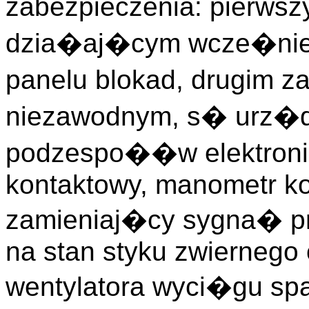
zabezpieczenia: pierws
dzia�aj�cym wcze�niej 
panelu blokad, drugim za
niezawodnym, s� urz�d
podzespo��w elektroni
kontaktowy, manometr ko
zamieniaj�cy sygna� 
na stan styku zwiernego 
wentylatora wyci�gu spa