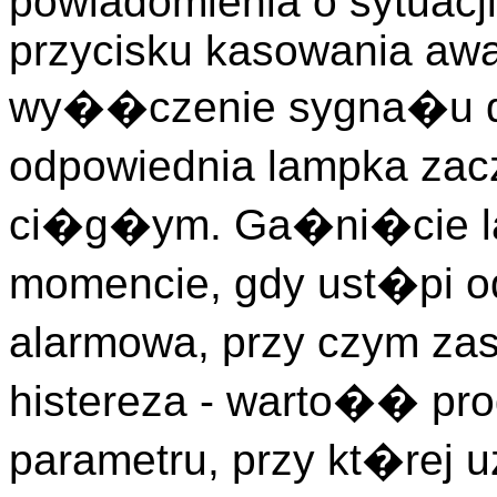
powiadomienia o sytuacj
przycisku kasowania awar
wy��czenie sygna�u 
odpowiednia lampka z
ci�g�ym. Ga�ni�cie la
momencie, gdy ust�pi o
alarmowa, przy czym za
histereza - warto�� pr
parametru, przy kt�rej 