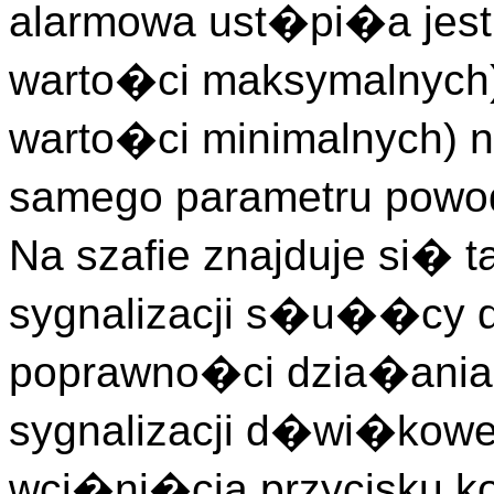
alarmowa ust�pi�a jest 
warto�ci maksymalnych)
warto�ci minimalnych)
samego parametru powo
Na szafie znajduje si� t
sygnalizacji s�u��cy d
poprawno�ci dzia�ania
sygnalizacji d�wi�kow
wci�ni�cia przycisku kon