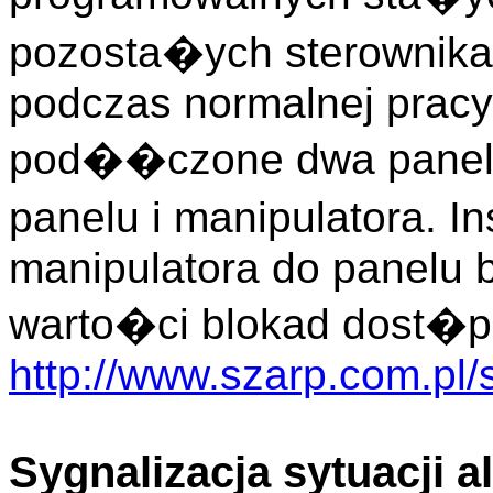
pozosta�ych sterownika
podczas normalnej pracy
pod��czone dwa panele
panelu i manipulatora. 
manipulatora do panelu 
warto�ci blokad dost�p
http://www.szarp.com.pl/
Sygnalizacja sytuacji 