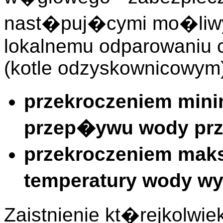
nast�puj�cymi mo�liwy
lokalnemu odparowaniu 
(kotle odzyskownicowym)
przekroczeniem mini
przep�ywu wody prz
przekroczeniem mak
temperatury wody wy
Zaistnienie kt�rejkolwi