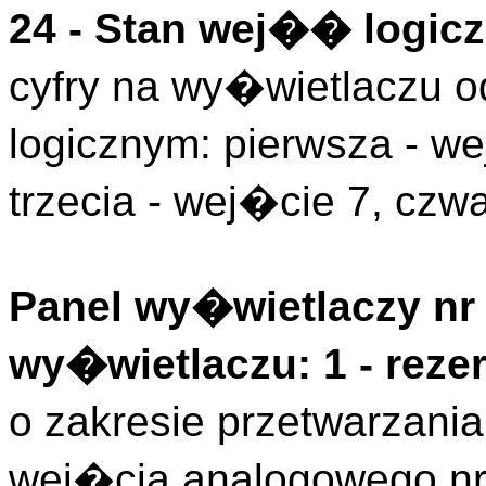
24 - Stan wej�� logicz
cyfry na wy�wietlaczu
logicznym: pierwsza - we
trzecia - wej�cie 7, czwa
Panel wy�wietlaczy nr 
wy�wietlaczu: 1 - rez
o zakresie przetwarzan
wej�cia analogowego nr