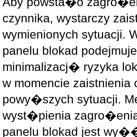
Aby powsta�o zagro�en
czynnika, wystarczy zais
wymienionych sytuacji. 
panelu blokad podejmuj
minimalizacj� ryzyka lo
w momencie zaistnienia 
powy�szych sytuacji. Me
wyst�pienia zagro�enia
panelu blokad jest wy�