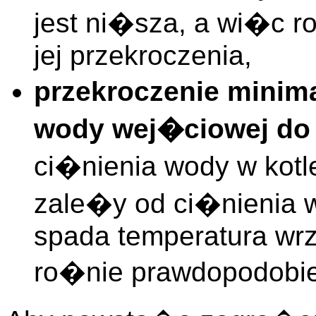
jest ni�sza, a wi�c 
jej przekroczenia,
przekroczenie minim
wody wej�ciowej do
ci�nienia wody w kot
zale�y od ci�nienia
spada temperatura wrz
ro�nie prawdopodobie