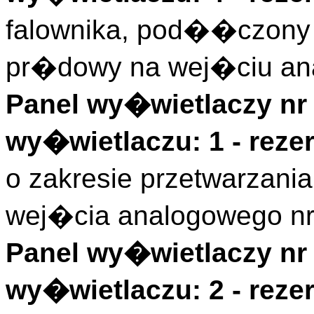
falownika, pod��czony 
pr�dowy na wej�ciu an
Panel wy�wietlaczy nr 
wy�wietlaczu: 1 - rez
o zakresie przetwarzan
wej�cia analogowego nr
Panel wy�wietlaczy nr 
wy�wietlaczu: 2 - rez