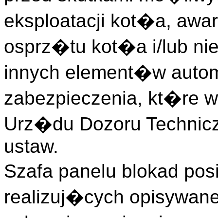
eksploatacji kot�a, aw
osprz�tu kot�a i/lub n
innych element�w autom
zabezpieczenia, kt�re 
Urz�du Dozoru Technicz
ustaw.
Szafa panelu blokad po
realizuj�cych opisywane w