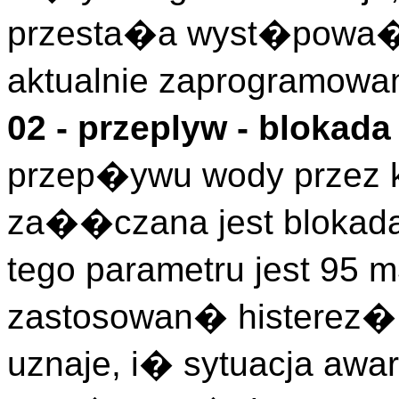
przesta�a wyst�powa�,
aktualnie zaprogramowa
02 - przeplyw - blokad
przep�ywu wody przez k
za��czana jest blokad
tego parametru jest 95 
zastosowan� histerez�,
uznaje, i� sytuacja awa