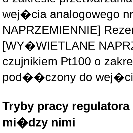
wej�cia analogowego 
NAPRZEMIENNIE] Rezer
[WY�WIETLANE NAPRZ
czujnikiem Pt100 o zakr
pod��czony do wej�cia
Tryby pracy regulator
mi�dzy nimi