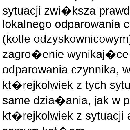
sytuacji zwi�ksza praw
lokalnego odparowania 
(kotle odzyskownicowym
zagro�enie wynikaj�ce
odparowania czynnika, 
kt�rejkolwiek z tych sy
same dzia�ania, jak w 
kt�rejkolwiek z sytuacj