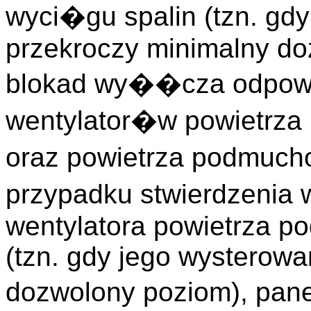
wyci�gu spalin (tzn. gd
przekroczy minimalny do
blokad wy��cza odpow
wentylator�w powietrz
oraz powietrza podmuc
przypadku stwierdzeni
wentylatora powietrza 
(tzn. gdy jego wysterowa
dozwolony poziom), pa