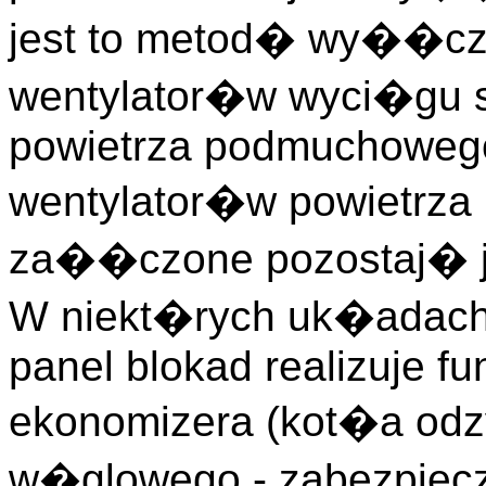
jest to metod� wy��c
wentylator�w wyci�gu s
powietrza podmuchowego
wentylator�w powietrz
za��czone pozostaj� j
W niekt�rych uk�adach
panel blokad realizuje f
ekonomizera (kot�a od
w�glowego - zabezpiecz