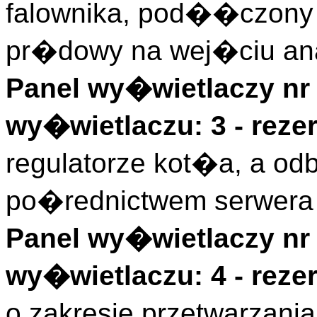
falownika, pod��czony 
pr�dowy na wej�ciu an
Panel wy�wietlaczy nr 
wy�wietlaczu: 3 - rez
regulatorze kot�a, a odb
po�rednictwem serwera
Panel wy�wietlaczy nr 
wy�wietlaczu: 4 - rez
o zakresie przetwarzan