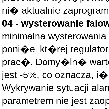
ni� aktualnie zaprogra
04 - wysterowanie falo
minimalna wysterowania 
poni�ej kt�rej regulato
prac�. Domy�ln� warto
jest -5%, co oznacza, i�
Wykrywanie sytuacji ala
parametrem nie jest zao