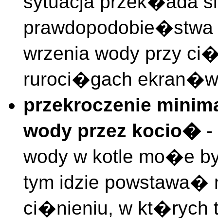
sytuacja przek�ada s
prawdopodobie�stwa p
wrzenia wody przy ci
ruroci�gach ekran�w
przekroczenie minim
wody przez kocio�
-
wody w kotle mo�e by
tym idzie powstawa�
ci�nieniu, w kt�rych 