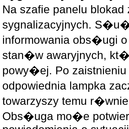
Na szafie panelu bloka
sygnalizacyjnych. S�u
informowania obs�ugi o
stan�w awaryjnych, kt�
powy�ej. Po zaistnieniu
odpowiednia lampka zac
towarzyszy temu r�wn
Obs�uga mo�e potwier