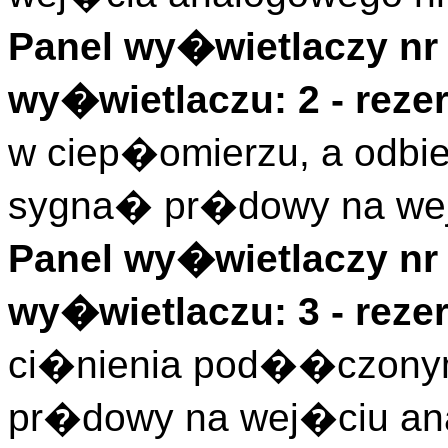
Panel wy�wietlaczy nr 
wy�wietlaczu: 2 - rez
w ciep�omierzu, a odbier
sygna� pr�dowy na wej
Panel wy�wietlaczy nr 
wy�wietlaczu: 3 - rez
ci�nienia pod��czonym
pr�dowy na wej�ciu an