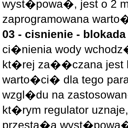
wyst�powa�, jest o 2 m
zaprogramowana warto�
03 - cisnienie - blokad
ci�nienia wody wchodz�
kt�rej za��czana jest
warto�ci� dla tego para
wzgl�du na zastosowan
kt�rym regulator uznaje
przesta�a wyst�powa�,