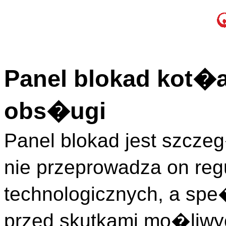
Panel blokad kot�a
obs�ugi
Panel blokad jest szcze
nie przeprowadza on re
technologicznych, a spe
przed skutkami mo�liw