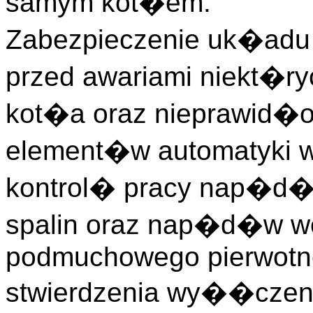
samym kot�em.
Zabezpieczenie uk�adu
przed awariami niekt�r
kot�a oraz nieprawid�
element�w automatyki
kontrol� pracy nap�d�
spalin oraz nap�d�w we
podmuchowego pierwotn
stwierdzenia wy��czen