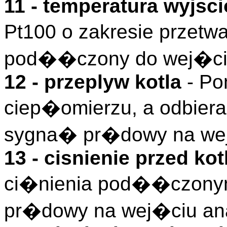
11 - temperatura wyjsc
Pt100 o zakresie przetw
pod��czony do wej�cia
12 - przeplyw kotla
- Po
ciep�omierzu, a odbieran
sygna� pr�dowy na wej
13 - cisnienie przed ko
ci�nienia pod��czonym
pr�dowy na wej�ciu an