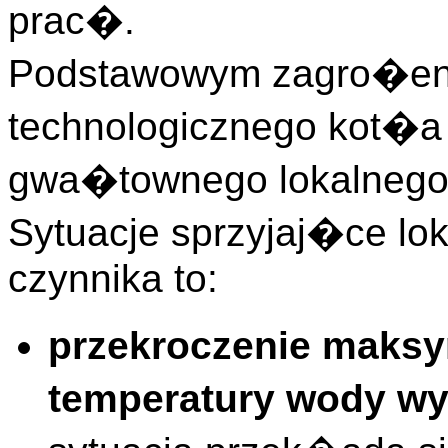
prac�.
Podstawowym zagro�en
technologicznego kot�
gwa�townego lokalnego 
Sytuacje sprzyjaj�ce l
czynnika to:
przekroczenie maksy
temperatury wody wy