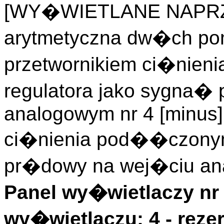
[WY�WIETLANE NAPRZ
arytmetyczna dw�ch po
przetwornikiem ci�nie
regulatora jako sygna�
analogowym nr 4 [minus]
ci�nienia pod��czonym
pr�dowy na wej�ciu an
Panel wy�wietlaczy nr 
wy�wietlaczu: 4 - rez