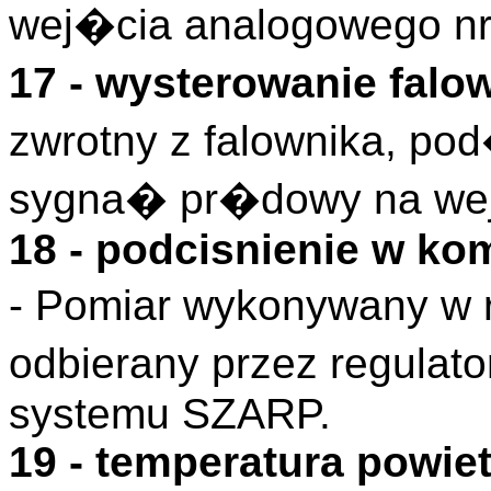
wej�cia analogowego nr
17 - wysterowanie fal
zwrotny z falownika, po
sygna� pr�dowy na wej
18 - podcisnienie w ko
- Pomiar wykonywany w r
odbierany przez regulat
systemu SZARP.
19 - temperatura pow