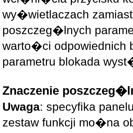
wy�wietlaczach zamiast
poszczeg�lnych param
warto�ci odpowiednich b
parametru blokada wyst
Znaczenie poszczeg�ln
Uwaga
: specyfika pane
zestaw funkcji mo�na o