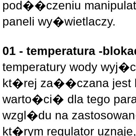
pod��czeniu manipulato
paneli wy�wietlaczy.
01 - temperatura -blok
temperatury wody wyj�c
kt�rej za��czana jest
warto�ci� dla tego par
wzgl�du na zastosowan
kt�rym regulator uznaje