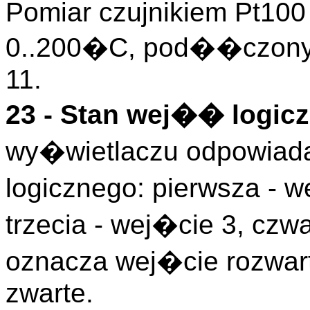
Pomiar czujnikiem Pt100
0..200�C, pod��czony 
11.
23 - Stan wej�� logicz
wy�wietlaczu odpowiada
logicznego: pierwsza - w
trzecia - wej�cie 3, czwa
oznacza wej�cie rozwart
zwarte.