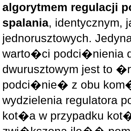
algorytmem regulacji 
spalania
, identycznym, 
jednorusztowych. Jedyn
warto�ci podci�nienia d
dwurusztowym jest to �r
podci�nie� z obu kom�
wydzielenia regulatora p
kot�a w przypadku kot