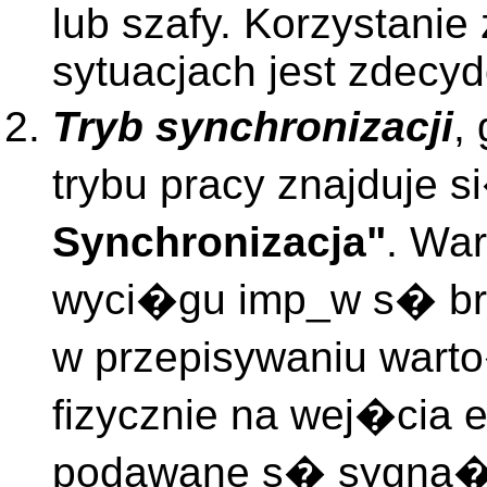
lub szafy. Korzystanie
sytuacjach jest zdecy
Tryb synchronizacji
,
trybu pracy znajduje
Synchronizacja"
. Wa
wyci�gu imp_w s� bra
w przepisywaniu warto
fizycznie na wej�cia
podawane s� sygna�y