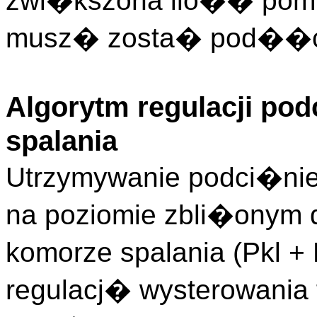
zwi�kszona ilo�� pomia
musz� zosta� pod��c
Algorytm regulacji po
spalania
Utrzymywanie podci�nie
na poziomie zbli�onym 
komorze spalania (Pkl +
regulacj� wysterowania 