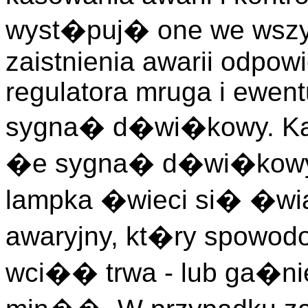
wyst�puj� one we wszys
zaistnienia awarii odpow
regulatora mruga i ewen
sygna� d�wi�kowy. Kas
�e sygna� d�wi�kowy 
lampka �wieci si� �wi
awaryjny, kt�ry spowo
wci�� trwa - lub ga�nie