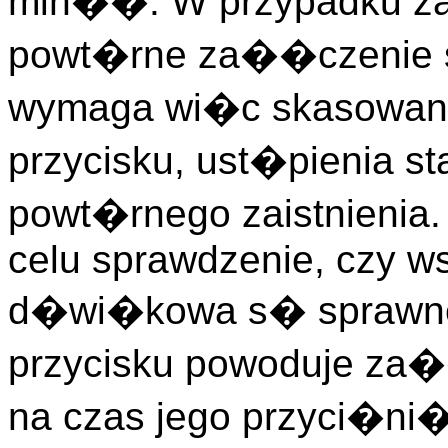
min��. W przypadku zai
powt�rne za��czenie
wymaga wi�c skasowania
przycisku, ust�pienia st
powt�rnego zaistnienia. 
celu sprawdzenie, czy ws
d�wi�kowa s� sprawne 
przycisku powoduje za�
na czas jego przyci�ni�