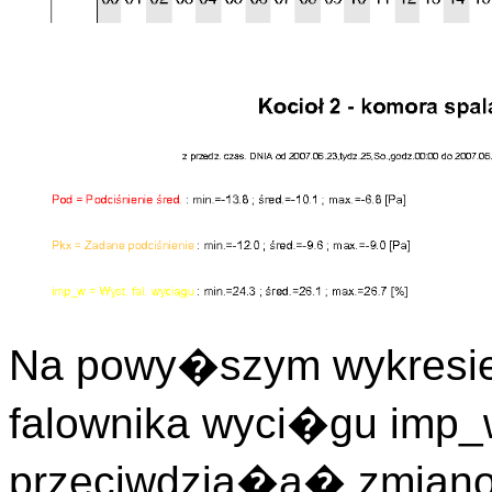
Na powy�szym wykresie
falownika wyci�gu imp_w
przeciwdzia�a� zmiano