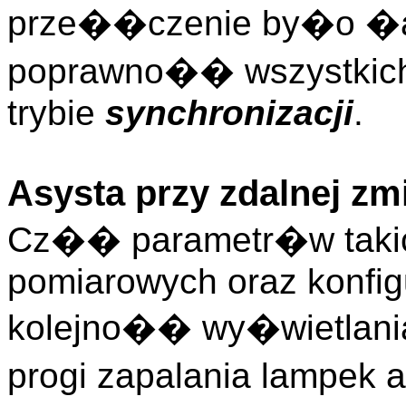
prze��czenie by�o �a
poprawno�� wszystkich
trybie
synchronizacji
.
Asysta przy zdalnej zm
Cz�� parametr�w takic
pomiarowych oraz konfigu
kolejno�� wy�wietlani
progi zapalania lampek a