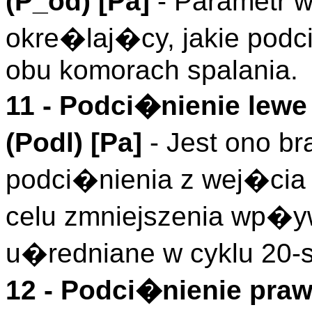
(
P_od
)
[Pa]
- Parametr 
okre�laj�cy, jakie po
obu komorach spalania.
11 -
Podci�nienie lewe
(
Podl
)
[Pa]
- Jest ono b
podci�nienia z wej�cia
celu zmniejszenia wp
u�redniane w cyklu 20
12 -
Podci�nienie pra