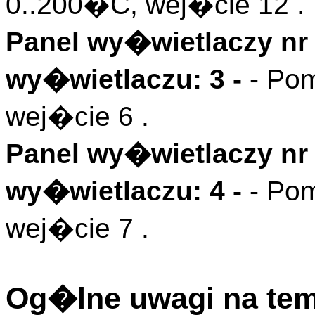
0..200�C, wej�cie 12 .
Panel wy�wietlaczy nr 
wy�wietlaczu: 3 -
- Po
wej�cie 6 .
Panel wy�wietlaczy nr 
wy�wietlaczu: 4 -
- Po
wej�cie 7 .
Og�lne uwagi na tem