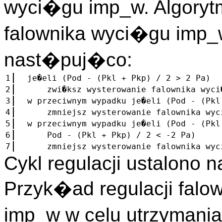
wyci�gu imp_w. Algoryt
falownika wyci�gu imp_
nast�puj�co:
1
je�eli (Pod - (Pkl + Pkp) / 2 > 2 Pa)
2
zwi�ksz wysterowanie falownika wyci�g
3
w przeciwnym wypadku je�eli (Pod - (Pkl
4
zmniejsz wysterowanie falownika wyci�
5
w przeciwnym wypadku je�eli (Pod - (Pk
6
Pod - (Pkl + Pkp) / 2 < -2 Pa)
7
zmniejsz wysterowanie falownika wyci�
Cykl regulacji ustalono 
Przyk�ad regulacji falo
imp_w w celu utrzymani