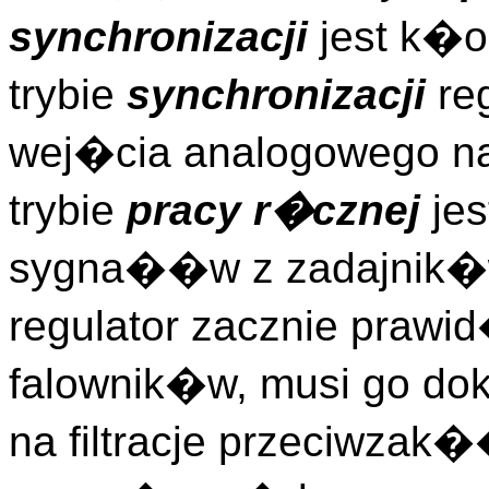
synchronizacji
jest k�
trybie
synchronizacji
reg
wej�cia analogowego n
trybie
pracy r�cznej
jes
sygna��w z zadajnik�w
regulator zacznie pra
falownik�w, musi go do
na filtracje przeciwza