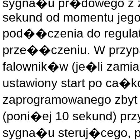
sygna�u pr�dowego z za
sekund od momentu jego
pod��czenia do regulat
prze��czeniu. W przyp
falownik�w (je�li zamia
ustawiony start po ca�k
zaprogramowanego zbyt 
(poni�ej 10 sekund) pr
sygna�u steruj�cego,