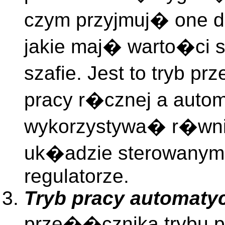
czym przyjmuj� one d
jakie maj� warto�ci 
szafie. Jest to tryb 
pracy r�cznej a auto
wykorzystywa� r�wni
uk�adzie sterowanym,
regulatorze.
Tryb pracy automaty
prze��cznika trybu p