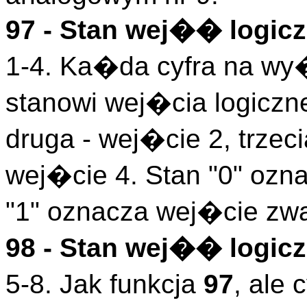
97 - Stan wej�� logicz
1-4. Ka�da cyfra na wy
stanowi wej�cia logiczn
druga - wej�cie 2, trzeci
wej�cie 4. Stan "0" ozn
"1" oznacza wej�cie zwa
98 - Stan wej�� logicz
5-8. Jak funkcja
97
, ale