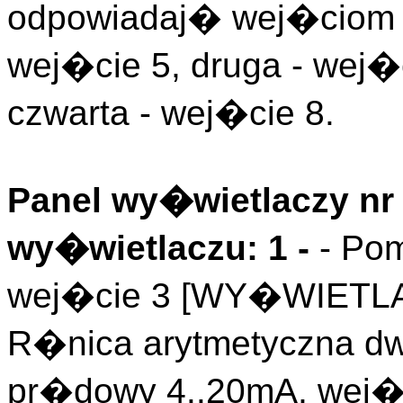
odpowiadaj� wej�ciom l
wej�cie 5, druga - wej�c
czwarta - wej�cie 8.
Panel wy�wietlaczy nr 
wy�wietlaczu: 1 -
- Po
wej�cie 3 [WY�WIETL
R�nica arytmetyczna d
pr�dowy 4..20mA, wej�c