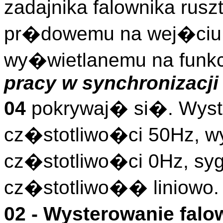
zadajnika falownika rusz
pr�dowemu na wej�ciu 
wy�wietlanemu na funkc
pracy w synchronizacji
04
pokrywaj� si�. Wyst
cz�stotliwo�ci 50Hz, w
cz�stotliwo�ci 0Hz, s
cz�stotliwo�� liniowo.
02 - Wysterowanie falo