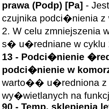
prawa (
Podp
)
[Pa]
- Jes
czujnika podci�nienia 
2. W celu zmniejszeni
s� u�redniane w cyklu
13 -
Podci�nienie �re
podci�nienie w komorz
warto�� u�redniona z o
wy�wietlanych na funkc
90 -
Temp. sklepienia le