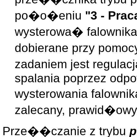
po�o�eniu
"3 - Pra
wysterowa� falownik
dobierane przy pomoc
zadaniem jest regulac
spalania poprzez odpo
wysterowania falownik
zalecany, prawid�owy 
Prze��czanie z trybu
p