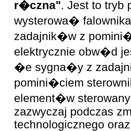
r�czna"
. Jest to try
wysterowa� falownik
zadajnik�w z pomini�
elektrycznie obw�d j
�e sygna�y z zadajni
pomini�ciem sterowni
element�w sterowanyc
zazwyczaj podczas zm
technologicznego oraz