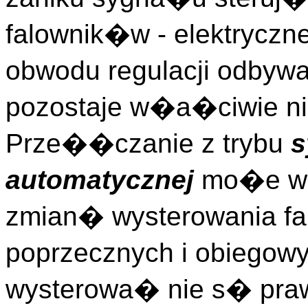
falownik�w - elektryczn
obwodu regulacji odbywa
pozostaje w�a�ciwie ni
Prze��czanie z trybu
s
automatycznej
mo�e w
zmian� wysterowania f
poprzecznych i obiegow
wysterowa� nie s� pra