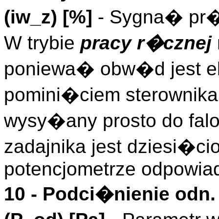
(
iw_z
)
[%]
- Sygna� pr�d
W trybie
pracy r�cznej
poniewa� obw�d jest el
pomini�ciem sterownika 
wysy�any prosto do falo
zadajnika jest dziesi�c
potencjometrze odpowia
10 -
Podci�nienie odn.