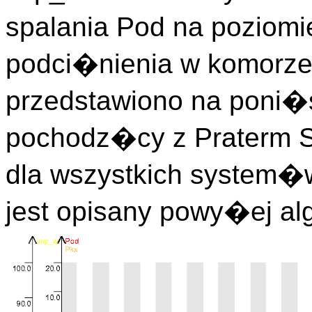
spalania Pod na poziom
podci�nienia w komorze s
przedstawiono na poni�s
pochodz�cy z Praterm Sz
dla wszystkich system�
jest opisany powy�ej al