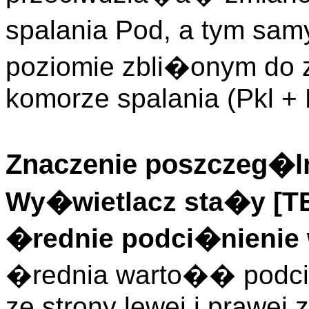
spalania Pod, a tym sa
poziomie zbli�onym do 
komorze spalania (Pkl + 
Znaczenie poszczeg�ln
Wy�wietlacz sta�y [
�rednie podci�nienie
�rednia warto�� podci
ze strony lewej i prawej 