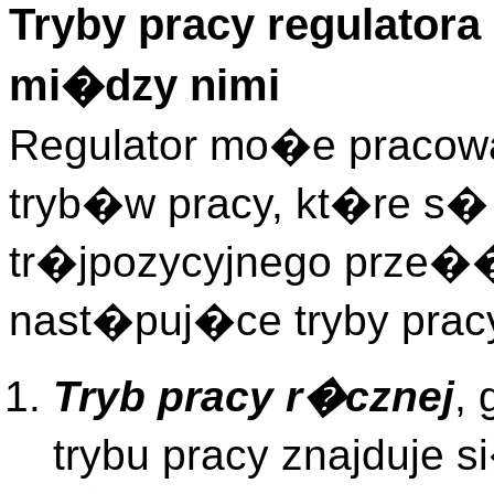
Tryby pracy regulator
mi�dzy nimi
Regulator mo�e pracow
tryb�w pracy, kt�re s�
tr�jpozycyjnego prze�
nast�puj�ce tryby prac
Tryb pracy r�cznej
,
trybu pracy znajduje