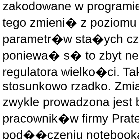
zakodowane w programie
tego zmieni� z poziomu
parametr�w sta�ych cz
poniewa� s� to zbyt ne
regulatora wielko�ci. T
stosunkowo rzadko. Zmia
zwykle prowadzona jest
pracownik�w firmy Prat
pod��czeniu notebook