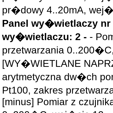
pr�dowy 4..20mA, wej�c
Panel wy�wietlaczy nr 
wy�wietlaczu: 2 -
- Pom
przetwarzania 0..200�C
[WY�WIETLANE NAPRZ
arytmetyczna dw�ch pom
Pt100, zakres przetwarz
[minus] Pomiar z czujnik