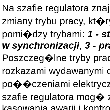
Na szafie regulatora zn
zmiany trybu pracy, kt�
pomi�dzy trybami:
1 - 
w synchronizacji
,
3 - p
Poszczeg�lne tryby pra
rozkazami wydawanymi d
po��czeniami elektryc
szafie regulatora mog� 
kasowania awarii i kontrol