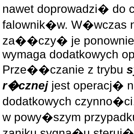
nawet doprowadzi� do c
falownik�w. W�wczas n
za��czy� je ponownie.
wymaga dodatkowych ope
Prze��czanie z trybu
s
r�cznej
jest operacj�
dodatkowych czynno�ci
w powy�szym przypadku 
zaniku sygna�u steruj