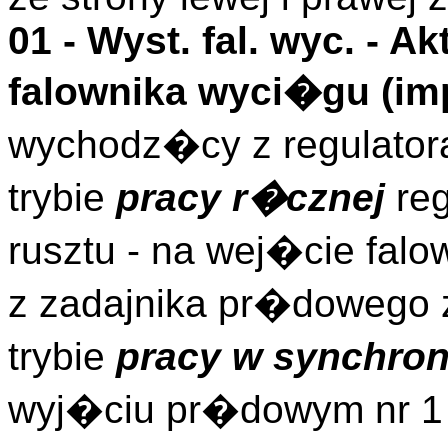
01 -
Wyst. fal. wyc.
- Ak
falownika wyci�gu (
im
wychodz�cy z regulator
trybie
pracy r�cznej
reg
rusztu - na wej�cie fal
z zadajnika pr�dowego 
trybie
pracy w synchron
wyj�ciu pr�dowym nr 1 