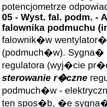
potencjometrze odpowia
05 -
Wyst. fal. podm.
- 
falownika podmuchu (
i
falownik�w wentylator
(podmuch�w). Sygna� 
regulatora (wyj�cie pr�
sterowanie r�czne
regu
podmuch�w - elektryczn
ten spos�b, �e sygna�