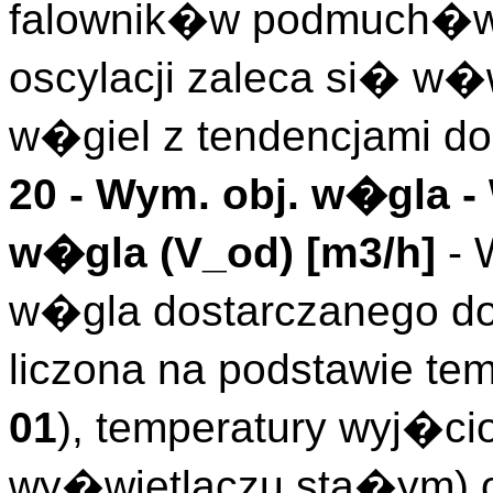
falownik�w podmuch�w.
oscylacji zaleca si� w�
w�giel z tendencjami do
20 -
Wym. obj. w�gla
-
w�gla (
V_od
)
[m3/h]
- 
w�gla dostarczanego d
liczona na podstawie te
01
), temperatury wyj�c
wy�wietlaczu sta�ym) 