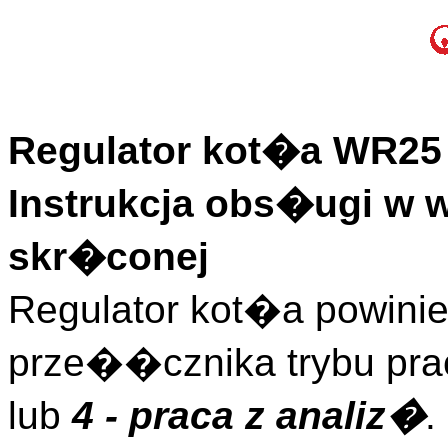
Regulator kot�a WR25 
Instrukcja obs�ugi w 
skr�conej
Regulator kot�a powini
prze��cznika trybu pr
lub
4 - praca z analiz�
.