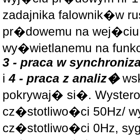
zadajnika falownik�w r
pr�dowemu na wej�ciu 
wy�wietlanemu na funkc
3 - praca w synchroniza
i
4 - praca z analiz�
wsk
pokrywaj� si�. Wyster
cz�stotliwo�ci 50Hz/ w
cz�stotliwo�ci 0Hz, s