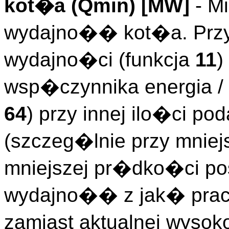
kot�a (
Qmin
)
[MW]
- Mi
wydajno�� kot�a. Przy
wydajno�ci (funkcja
11
)
wsp�czynnika energia 
64
) przy innej ilo�ci 
(szczeg�lnie przy mniej
mniejszej pr�dko�ci pos
wydajno�� z jak� pra
zamiast aktualnej wysok