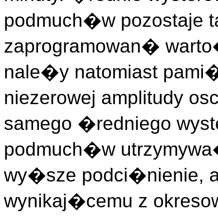
podmuch�w pozostaje t
zaprogramowan� warto��
nale�y natomiast pami
niezerowej amplitudy osc
samego �redniego wyst
podmuch�w utrzymywa�
wy�sze podci�nienie, a
wynikaj�cemu z okreso