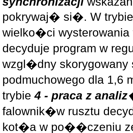
synchronizacji
wskazani
pokrywaj� si�. W trybi
wielko�ci wysterowani
decyduje program w reg
wzgl�dny skorygowany 
podmuchowego dla 1,6 m
trybie
4 - praca z anali
falownik�w rusztu decyd
kot�a w po��czeniu 