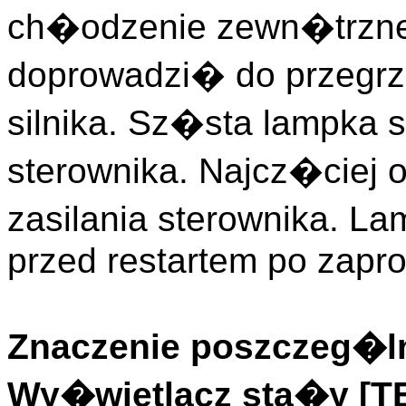
ch�odzenie zewn�trzne
doprowadzi� do przegrza
silnika. Sz�sta lampka 
sterownika. Najcz�ciej
zasilania sterownika. L
przed restartem po zapr
Znaczenie poszczeg�ln
Wy�wietlacz sta�y [