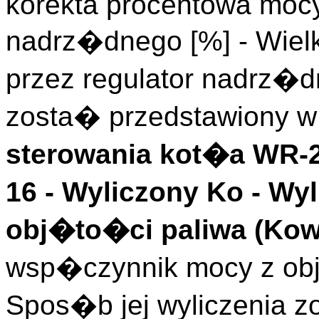
korekta procentowa mocy
nadrz�dnego [%] - Wie
przez regulator nadrz�d
zosta� przedstawiony w
sterowania kot�a WR
16 -
Wyliczony Ko
- Wy
obj�to�ci paliwa (
Kow
wsp�czynnik mocy z ob
Spos�b jej wyliczenia 