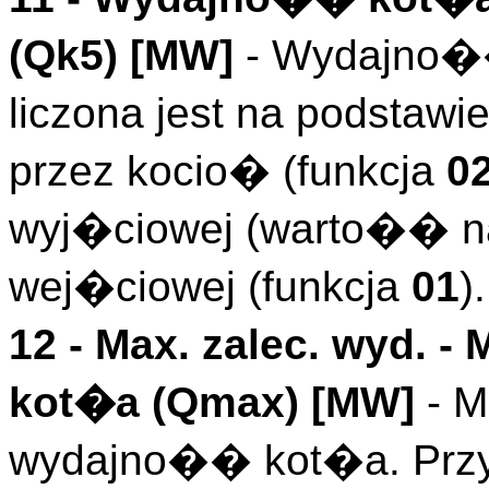
(
Qk5
)
[MW]
- Wydajno�
liczona jest na podstaw
przez kocio� (funkcja
0
wyj�ciowej (warto�� n
wej�ciowej (funkcja
01
).
12 -
Max. zalec. wyd.
- 
kot�a (
Qmax
)
[MW]
- M
wydajno�� kot�a. Przy