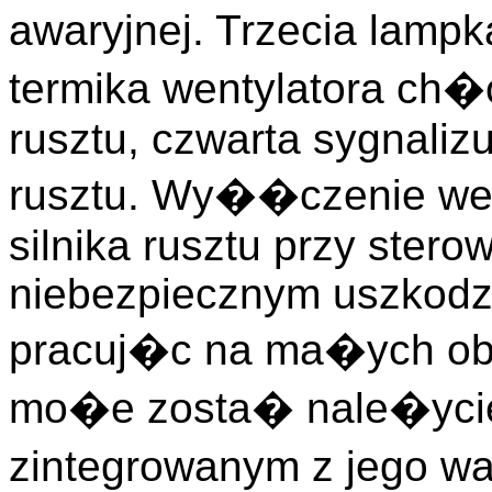
awaryjnej. Trzecia lamp
termika wentylatora ch
rusztu, czwarta sygnaliz
rusztu. Wy��czenie we
silnika rusztu przy stero
niebezpiecznym uszkodze
pracuj�c na ma�ych obro
mo�e zosta� nale�ycie
zintegrowanym z jego w