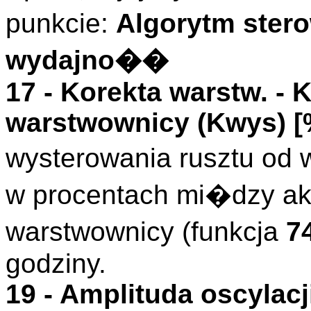
punkcie:
Algorytm ster
wydajno��
17 -
Korekta warstw.
- K
warstwownicy (
Kwys
)
[
wysterowania rusztu od
w procentach mi�dzy 
warstwownicy (funkcja
7
godziny.
19 -
Amplituda oscylacj