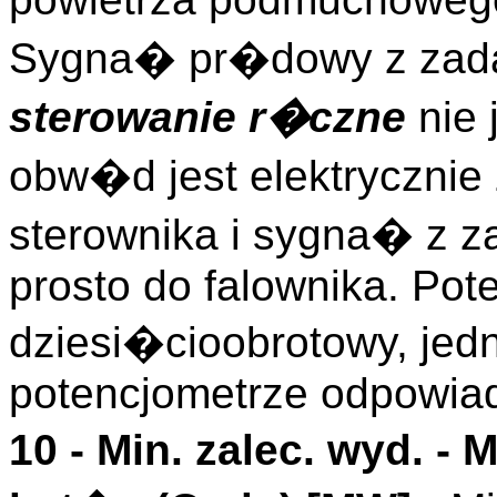
Sygna� pr�dowy z zada
sterowanie r�czne
nie 
obw�d jest elektryczni
sterownika i sygna� z z
prosto do falownika. Pot
dziesi�cioobrotowy, jed
potencjometrze odpowia
10 -
Min. zalec. wyd.
- 