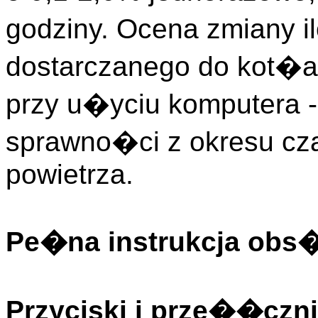
godziny. Ocena zmiany i
dostarczanego do kot�
przy u�yciu komputera -
sprawno�ci z okresu cza
powietrza.
Pe�na instrukcja obs
Przyciski i prze��czni