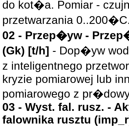
do kot�a. Pomiar - czujn
przetwarzania 0..200�C
02 -
Przep�yw
- Przep
(
Gk
)
[t/h]
- Dop�yw wody
z inteligentnego przetwo
kryzie pomiarowej lub in
pomiarowego z pr�dow
03 -
Wyst. fal. rusz.
- Ak
falownika rusztu (
imp_r