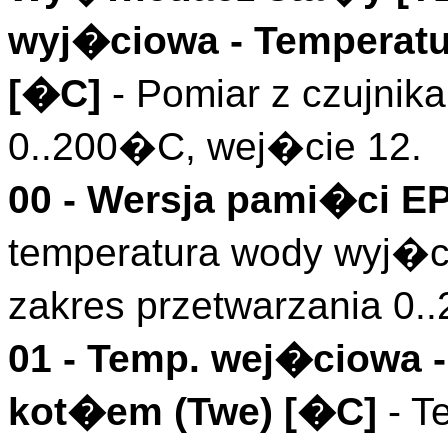
wyj�ciowa
- Temperatu
[�C]
- Pomiar z czujnik
0..200�C, wej�cie 12.
00 - Wersja pami�ci E
temperatura wody wyj�ci
zakres przetwarzania 0.
01 -
Temp. wej�ciowa
-
kot�em (
Twe
)
[�C]
- T