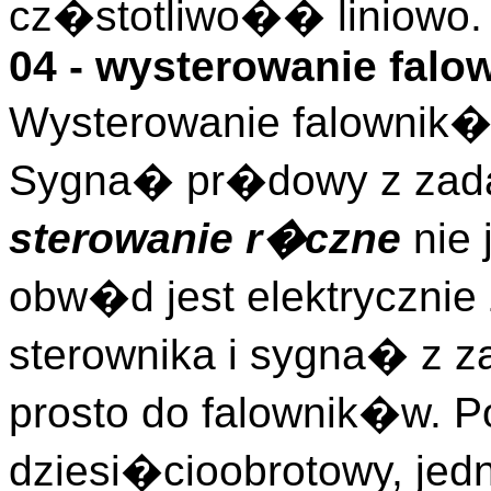
cz�stotliwo�� liniowo.
04 - wysterowanie falo
Wysterowanie falownik�w
Sygna� pr�dowy z zada
sterowanie r�czne
nie 
obw�d jest elektryczni
sterownika i sygna� z z
prosto do falownik�w. Po
dziesi�cioobrotowy, jed