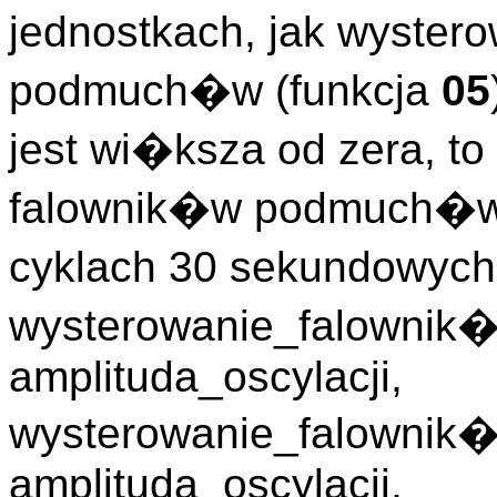
jednostkach, jak wyster
podmuch�w (funkcja
05
jest wi�ksza od zera, to
falownik�w podmuch�w 
cyklach 30 sekundowyc
wysterowanie_falowni
amplituda_oscylacji,
wysterowanie_falownik
amplituda_oscylacji,