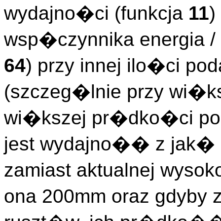
wydajno�ci (funkcja
11
)
wsp�czynnika energia 
64
) przy innej ilo�ci 
(szczeg�lnie przy wi�ks
wi�kszej pr�dko�ci po
jest wydajno�� z jak�
zamiast aktualnej wyso
ona 200mm oraz gdyby z