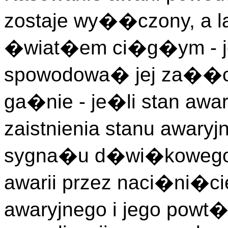
zostaje wy��czony, a 
�wiat�em ci�g�ym - je�
spowodowa� jej za��cz
ga�nie - je�li stan aw
zaistnienia stanu awar
sygna�u d�wi�kowego
awarii przez naci�ni�ci
awaryjnego i jego powt�r