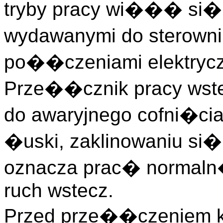
tryby pracy wi��� si� n
wydawanymi do sterowni
po��czeniami elektrycz
Prze��cznik pracy wst
do awaryjnego cofni�ci
�uski, zaklinowaniu si�
oznacza prac� normaln
ruch wstecz.
Przed prze��czeniem k