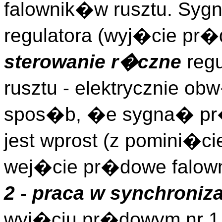
falownik�w rusztu. Sy
regulatora (wyj�cie pr�
sterowanie r�czne
regu
rusztu - elektrycznie o
spos�b, �e sygna� pr�
jest wprost (z pomini�c
wej�cie pr�dowe falown
2 - praca w synchroniza
wyj�ciu pr�dowym nr 1 