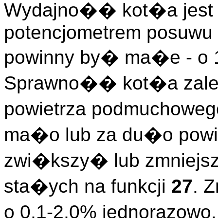
Wydajno�� kot�a jest 
potencjometrem posuwu 
powinny by� ma�e - o 1
Sprawno�� kot�a zale
powietrza podmuchowego.
ma�o lub za du�o powie
zwi�kszy� lub zmniejs
sta�ych na funkcji
27
. 
o 0,1-2,0% jednorazowo,