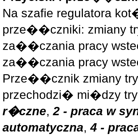
Na szafie regulatora ko
prze��czniki: zmiany try
za��czania pracy wstec
za��czania pracy wstec
Prze��cznik zmiany try
przechodzi� mi�dzy tr
r�czne
,
2 - praca w sy
automatyczna
,
4 - prac