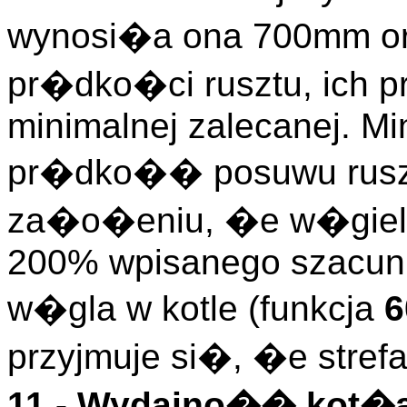
wynosi�a ona 700mm ora
pr�dko�ci rusztu, ic
minimalnej zalecanej. M
pr�dko�� posuwu rusztu
za�o�eniu, �e w�giel s
200% wpisanego szacun
w�gla w kotle (funkcja
6
przyjmuje si�, �e stre
11 -
Wydajno�� kot�a