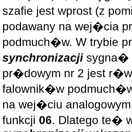
szafie jest wprost (z po
podawany na wej�cia p
podmuch�w. W trybie p
synchronizacji
sygna� 
pr�dowym nr 2 jest r�w
falownik�w podmuch�w
na wej�ciu analogowym 
funkcji
06
. Dlatego te� 