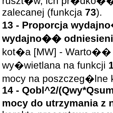
ruszt�w, ich pr�dko�
zalecanej (funkcja
73
).
13 -
Proporcja wydajno
wydajno�� odniesieni
kot�a [MW] - Warto�� 
wy�wietlana na funkcji
mocy na poszczeg�lne 
14 -
Qobl^2/(Qwy*Qsum
mocy do utrzymania z 