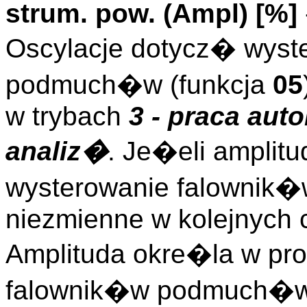
strum. pow. (
Ampl
)
[%]
Oscylacje dotycz� wyst
podmuch�w (funkcja
05
w trybach
3 - praca aut
analiz�
. Je�eli amplitu
wysterowanie falownik
niezmienne w kolejnych 
Amplituda okre�la w pr
falownik�w podmuch�w 