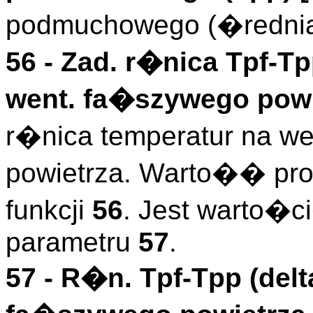
podmuchowego (�rednia
56 -
Zad. r�nica Tpf-T
went. fa�szywego powie
r�nica temperatur na w
powietrza. Warto�� pr
funkcji
56
. Jest warto�c
parametru
57
.
57 -
R�n. Tpf-Tpp (delt