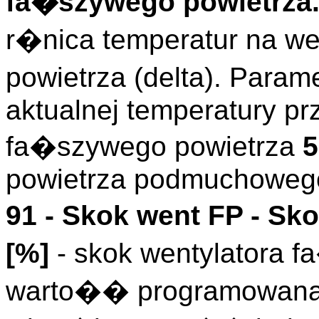
fa�szywego powietrza.
r�nica temperatur na w
powietrza (delta). Param
aktualnej temperatury p
fa�szywego powietrza
5
powietrza podmuchowe
91 -
Skok went FP
- Sko
[%]
- skok wentylatora f
warto�� programowana i