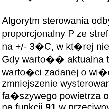
Algorytm sterowania odb
proporcjonalny P ze st
na +/- 3�C, w kt�rej nie
Gdy warto�� aktualna te
warto�ci zadanej o wi
zmniejszenie wysterowan
fa�szywego powietrza
na funkcji
91
w przeciwn