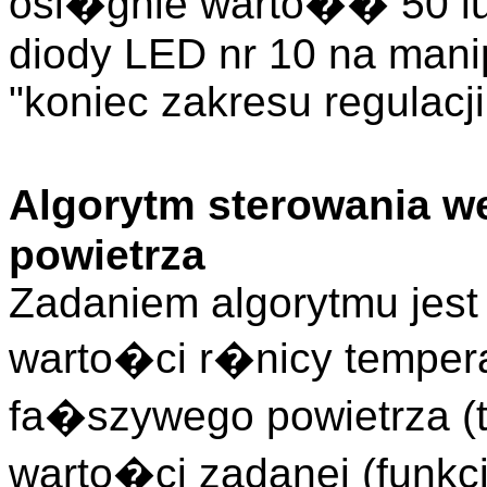
osi�gnie warto�� 50 lu
diody LED nr 10 na manip
"koniec zakresu regulacji
Algorytm sterowania 
powietrza
Zadaniem algorytmu jest
warto�ci r�nicy tempera
fa�szywego powietrza (tz
warto�ci zadanej (funkc