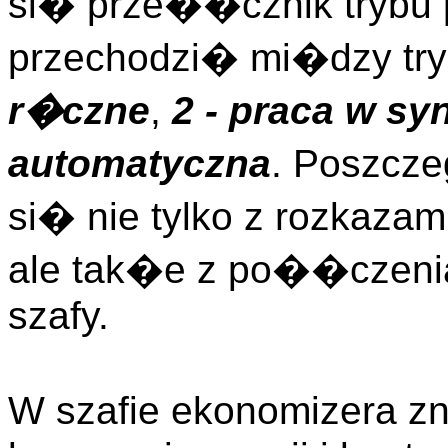
si� prze��cznik trybu 
przechodzi� mi�dzy tr
r�czne
,
2 - praca w sy
automatyczna
. Poszcz
si� nie tylko z rozkaza
ale tak�e z po��czeni
szafy.
W szafie ekonomizera zn