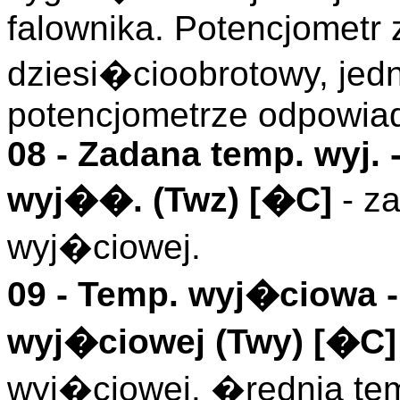
falownika. Potencjometr 
dziesi�cioobrotowy, jed
potencjometrze odpowia
08 -
Zadana temp. wyj.
-
wyj��. (
Twz
)
[�C]
- z
wyj�ciowej.
09 -
Temp. wyj�ciowa
-
wyj�ciowej (
Twy
)
[�C]
wyj�ciowej. �rednia te