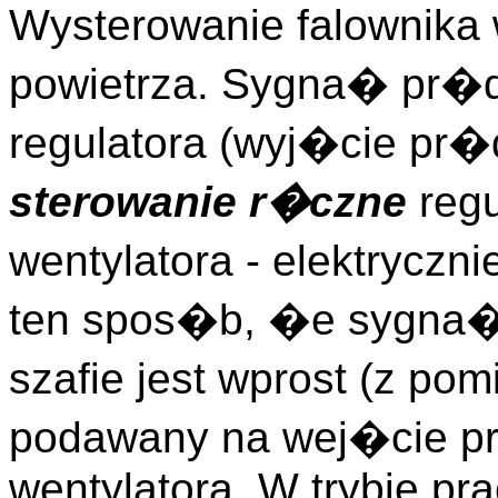
Wysterowanie falownika
powietrza. Sygna� pr�
regulatora (wyj�cie pr�
sterowanie r�czne
regu
wentylatora - elektrycz
ten spos�b, �e sygna�
szafie jest wprost (z po
podawany na wej�cie p
wentylatora. W trybie pr