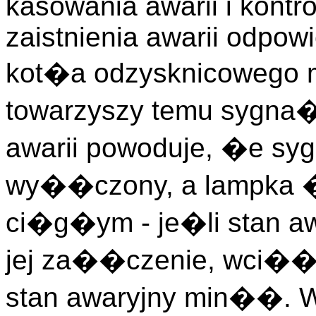
kasowania awarii i kontro
zaistnienia awarii odpow
kot�a odzysknicowego m
towarzyszy temu sygna
awarii powoduje, �e s
wy��czony, a lampka 
ci�g�ym - je�li stan a
jej za��czenie, wci�� t
stan awaryjny min��. W 