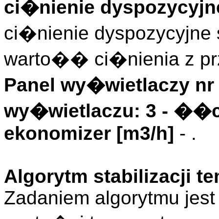
ci�nienie dyspozycyjne
ci�nienie dyspozycyjne s
warto�� ci�nienia z pr
Panel wy�wietlaczy nr 
wy�wietlaczu: 3 - ��
ekonomizer [m3/h]
- .
Algorytm stabilizacji 
Zadaniem algorytmu jest