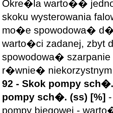
Okre�la warto�� jedn
skoku wysterowania fal
mo�e spowodowa� d�u
warto�ci zadanej, zby
spowodowa� szarpanie w
r�wnie� niekorzystnym 
92 -
Skok pompy sch�
pompy sch�. (
ss
)
[%]
-
pompy biegowej - wart