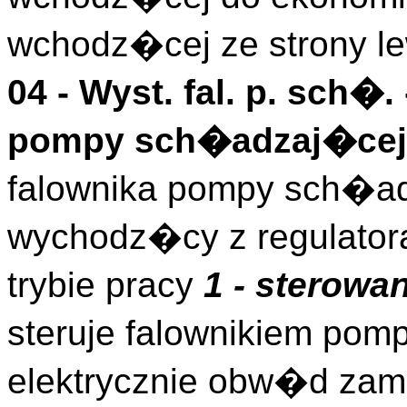
wchodz�cej ze strony lew
04 -
Wyst. fal. p. sch�.
pompy sch�adzaj�cej
falownika pompy sch�a
wychodz�cy z regulator
trybie pracy
1 - sterowa
steruje falownikiem po
elektrycznie obw�d zam