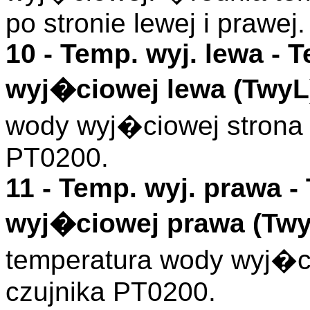
po stronie lewej i prawej.
10 -
Temp. wyj. lewa
- T
wyj�ciowej lewa (
TwyL
wody wyj�ciowej strona 
PT0200.
11 -
Temp. wyj. prawa
-
wyj�ciowej prawa (
Tw
temperatura wody wyj�ci
czujnika PT0200.