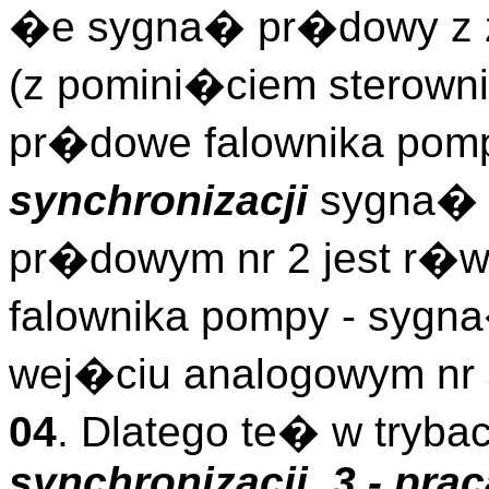
�e sygna� pr�dowy z za
(z pomini�ciem sterown
pr�dowe falownika pomp
synchronizacji
sygna� 
pr�dowym nr 2 jest r�w
falownika pompy - syg
wej�ciu analogowym nr 
04
. Dlatego te� w tryba
synchronizacji
,
3 - pra