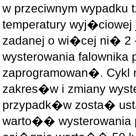
w przeciwnym wypadku t
temperatury wyj�ciowej 
zadanej o wi�cej ni� 
wysterowania falownika
zaprogramowan�. Cykl r
zakres�w i zmiany wyste
przypadk�w zosta� usta
warto�� wysterowania 