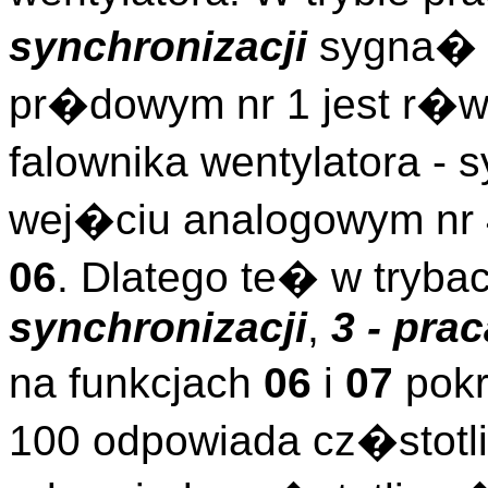
synchronizacji
sygna� 
pr�dowym nr 1 jest r�w
falownika wentylatora 
wej�ciu analogowym nr 
06
. Dlatego te� w tryba
synchronizacji
,
3 - pra
na funkcjach
06
i
07
pokr
100 odpowiada cz�stotl