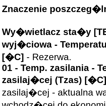
Znaczenie poszczeg�ln
Wy�wietlacz sta�y [
wyj�ciowa
- Temperatu
[�C]
- Rezerwa.
01 -
Temp. zasilania
- T
zasilaj�cej (
Tzas
)
[�C
zasilaj�cej - aktualna 
wchodz�cej do ekonomiz