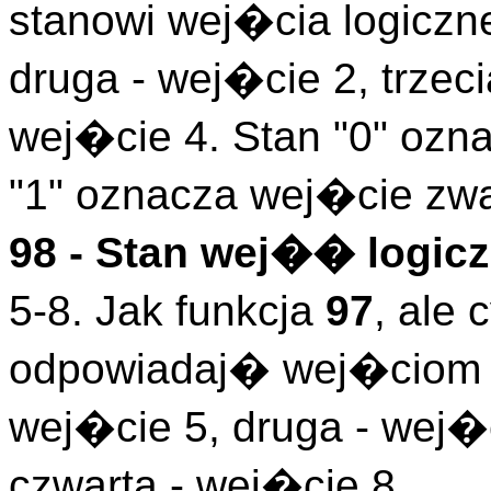
stanowi wej�cia logiczn
druga - wej�cie 2, trzeci
wej�cie 4. Stan "0" ozn
"1" oznacza wej�cie zwa
98 - Stan wej�� logicz
5-8. Jak funkcja
97
, ale
odpowiadaj� wej�ciom l
wej�cie 5, druga - wej�c
czwarta - wej�cie 8.