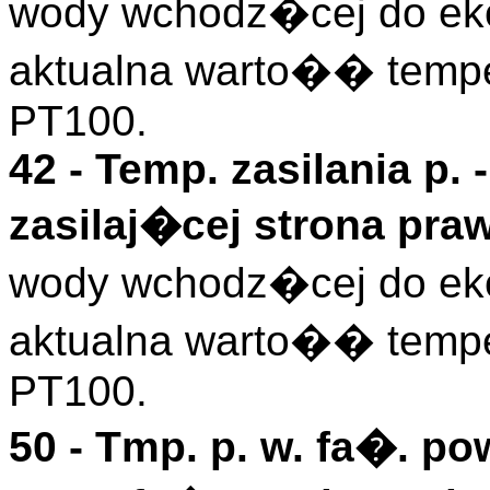
wody wchodz�cej do eko
aktualna warto�� temper
PT100.
42 -
Temp. zasilania p.
-
zasilaj�cej strona praw
wody wchodz�cej do eko
aktualna warto�� temper
PT100.
50 -
Tmp. p. w. fa�. pow