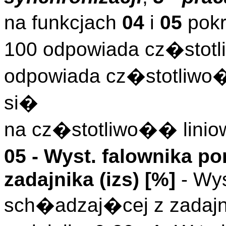
na funkcjach
04
i
05
pokr
100 odpowiada cz�stotl
odpowiada cz�stotliwo
si�
na cz�stotliwo�� linio
05 - Wyst. falownika 
zadajnika (
izs
)
[%]
- Wys
sch�adzaj�cej z zadaj