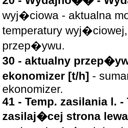
20 -
Wydajno��
- Wyd
wyj�ciowa - aktualna mo
temperatury wyj�ciowej, 
przep�ywu.
30 - aktualny przep�y
ekonomizer [t/h]
- suma
ekonomizer.
41 -
Temp. zasilania l.
-
zasilaj�cej strona lewa