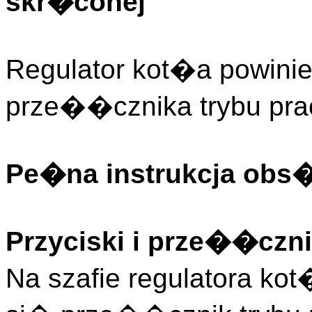
skr�conej
Regulator kot�a powini
prze��cznika trybu pr
Pe�na instrukcja obs
Przyciski i prze��czni
Na szafie regulatora ko