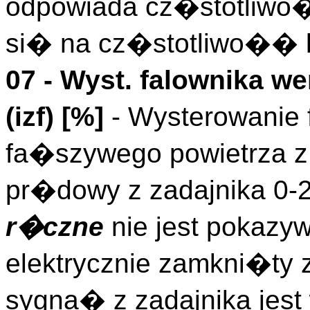
odpowiada cz�stotliwo
si� na cz�stotliwo�� l
07 - Wyst. falownika we
(
izf
)
[%]
- Wysterowanie 
fa�szywego powietrza z
pr�dowy z zadajnika 0-
r�czne
nie jest pokazy
elektrycznie zamkni�ty 
sygna� z zadajnika jes