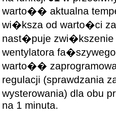
warto�� aktualna tempe
wi�ksza od warto�ci z
nast�puje zwi�kszenie 
wentylatora fa�szywego 
warto�� zaprogramowa
regulacji (sprawdzania 
wysterowania) dla obu 
na 1 minuta.