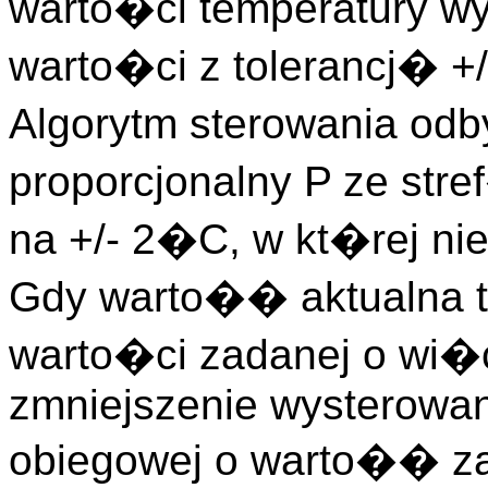
warto�ci temperatury w
warto�ci z tolerancj� +
Algorytm sterowania odb
proporcjonalny P ze st
na +/- 2�C, w kt�rej nie
Gdy warto�� aktualna te
warto�ci zadanej o wi
zmniejszenie wysterowan
obiegowej o warto�� z