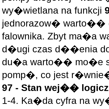
wy�wietlana na funkcji
jednorazow� warto�� (
falownika. Zbyt ma�a
d�ugi czas d��enia do 
du�a warto�� mo�e s
pomp�, co jest r�wnie�
97 - Stan wej�� logicz
1-4. Ka�da cyfra na wy