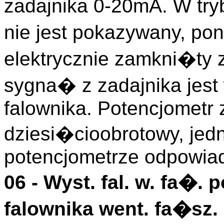
zadajnika 0-20mA. W try
nie jest pokazywany, p
elektrycznie zamkni�ty 
sygna� z zadajnika jes
falownika. Potencjometr 
dziesi�cioobrotowy, jed
potencjometrze odpowia
06 -
Wyst. fal. w. fa�. 
falownika went. fa�sz. 