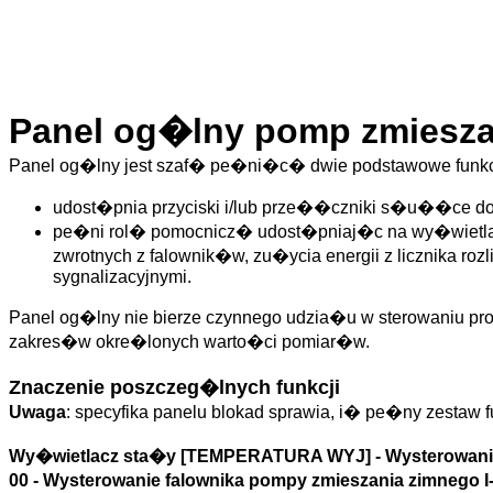
Panel og�lny pomp zmieszan
Panel og�lny jest szaf� pe�ni�c� dwie podstawowe funkc
udost�pnia przyciski i/lub prze��czniki s�u��ce 
pe�ni rol� pomocnicz� udost�pniaj�c na wy�wietlac
zwrotnych z falownik�w, zu�ycia energii z licznika roz
sygnalizacyjnymi.
Panel og�lny nie bierze czynnego udzia�u w sterowaniu p
zakres�w okre�lonych warto�ci pomiar�w.
Znaczenie poszczeg�lnych funkcji
Uwaga
: specyfika panelu blokad sprawia, i� pe�ny zestaw
Wy�wietlacz sta�y [TEMPERATURA WYJ] - Wysterowanie 
00 - Wysterowanie falownika pompy zmieszania zimnego 