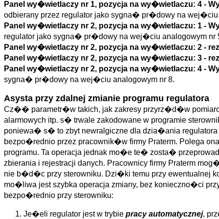
Panel wy�wietlaczy nr 1, pozycja na wy�wietlaczu: 4 -
odbierany przez regulator jako sygna� pr�dowy na wej�ciu
Panel wy�wietlaczy nr 2, pozycja na wy�wietlaczu: 1 - 
regulator jako sygna� pr�dowy na wej�ciu analogowym nr 
Panel wy�wietlaczy nr 2, pozycja na wy�wietlaczu: 2 - r
Panel wy�wietlaczy nr 2, pozycja na wy�wietlaczu: 3 - r
Panel wy�wietlaczy nr 2, pozycja na wy�wietlaczu: 4 - 
sygna� pr�dowy na wej�ciu analogowym nr 8.
Asysta przy zdalnej zmianie programu regulatora
Cz�� parametr�w takich, jak zakresy przyrz�d�w pomiarowy
alarmowych itp. s� trwale zakodowane w programie sterow
poniewa� s� to zbyt newralgiczne dla dzia�ania regulatora
bezpo�rednio przez pracownik�w firmy Praterm. Polega o
programu. Ta operacja jednak mo�e te� zosta� przeprowadz
zbierania i rejestracji danych. Pracownicy firmy Praterm mo
nie b�d�c przy sterowniku. Dzi�ki temu przy ewentualnej 
mo�liwa jest szybka operacja zmiany, bez konieczno�ci pr
bezpo�rednio przy sterowniku:
Je�eli regulator jest w trybie
pracy automatycznej
, p