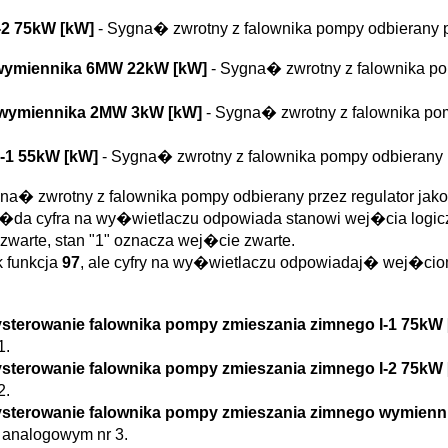
I-2 75kW [kW]
- Sygna� zwrotny z falownika pompy odbierany
 wymiennika 6MW 22kW [kW]
- Sygna� zwrotny z falownika p
o wymiennika 2MW 3kW [kW]
- Sygna� zwrotny z falownika po
I-1 55kW [kW]
- Sygna� zwrotny z falownika pompy odbierany
gna� zwrotny z falownika pompy odbierany przez regulator j
�da cyfra na wy�wietlaczu odpowiada stanowi wej�cia logiczne
zwarte, stan "1" oznacza wej�cie zwarte.
k funkcja
97
, ale cyfry na wy�wietlaczu odpowiadaj� wej�ciom 
Wysterowanie falownika pompy zmieszania zimnego I-1 75kW
1.
Wysterowanie falownika pompy zmieszania zimnego I-2 75kW
2.
 Wysterowanie falownika pompy zmieszania zimnego wymie
 analogowym nr 3.