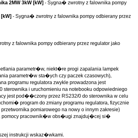
nnika 2MW 3kW [kW]
- Sygna� zwrotny z falownika pompy
W [kW]
- Sygna� zwrotny z falownika pompy odbierany przez
otny z falownika pompy odbierany przez regulator jako
tlania parametr�w, niekt�re progi zapalania lampek
ania parametr�w sta�ych czy paczek czasowych),
na programu regulatora zwykle prowadzona jest
sterownika i uruchomieniu na notebooku odpowiedniego
cy jest pod��czony przez RS232/0 do sterownika w celu
ruchomi� program do zmiany programu regulatora, fizycznie
 przetwornika pomiarowego na nowy o innym zakresie)
aga pomocy pracownik�w obs�ugi znajduj�cej si�
szej instrukcji wskaz�wkami.