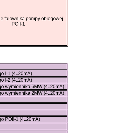
e falownika pompy obiegowej
POII-1
 I-1 (4..20mA)
 I-2 (4..20mA)
go wymiennika 6MW (4..20mA)
go wymiennika 2MW (4..20mA)
o POII-1 (4..20mA)