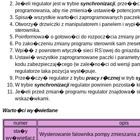
Je�eli regulator jest w trybie
synchronizacji
, prze��c
programowania, aby nie zmienia� ustawie� potenc
Spisa� wszystkie warto�ci zaprogramowanych paczek
Otworzy� drzwiczki z manipulatorem i panelem i wypi�
sterownika.
Poinformowa� o gotowo�ci do rozpocz�cia zmiany pro
Po zako�czeniu zmiany programu sterownik sam zreset
Wpi�� z powrotem wtyczk� sieci RS'owej do gniazda
Ustawi� wszystkie zaprogramowane paczki i parame
kodu zabezpieczaj�cego (w zale�no�ci od wersji pam
regulatorze taka pozycja wyst�puje.
Prze��czy� regulator z trybu
pracy r�cznej
w tryb
s
W trybie
synchronizacji
regulator powinien pozosta� ki
Je�eli przed zmian� programu regulator znajdowa� s
wskaz�wkami.
Warto�ci wy�wietlane
numer
opis
sta�y
Wysterowanie falownika pompy zmieszania z
wy�wietlacz