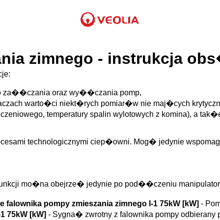
ia zimnego - instrukcja ob
je:
do za��czania oraz wy��czania pomp,
zach warto�ci niekt�rych pomiar�w nie maj�cych krytyczn
liczeniowego, temperatury spalin wylotowych z komina), a tak
rocesami technologicznymi ciep�owni. Mog� jedynie wspoma
 funkcji mo�na obejrze� jedynie po pod��czeniu manipulator
falownika pompy zmieszania zimnego I-1 75kW [kW]
- Po
I-1 75kW [kW]
- Sygna� zwrotny z falownika pompy odbierany