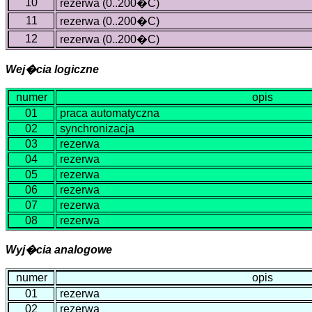
10
rezerwa (0..200�C)
11
rezerwa (0..200�C)
12
rezerwa (0..200�C)
Wej�cia logiczne
numer
opis
01
praca automatyczna
02
synchronizacja
03
rezerwa
04
rezerwa
05
rezerwa
06
rezerwa
07
rezerwa
08
rezerwa
Wyj�cia analogowe
numer
opis
01
rezerwa
02
rezerwa