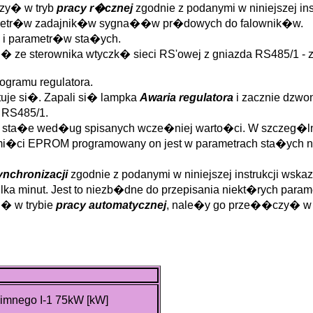
zy� w tryb
pracy r�cznej
zgodnie z podanymi w niniejszej i
jometr�w zadajnik�w sygna��w pr�dowych do falownik�w.
 i parametr�w sta�ych.
� ze sterownika wtyczk� sieci RS'owej z gniazda RS485/1 - zi
gramu regulatora.
uje si�. Zapali si� lampka
Awaria regulatora
i zacznie dzwo
 RS485/1.
try sta�e wed�ug spisanych wcze�niej warto�ci. W szcze
i�ci EPROM programowany on jest w parametrach sta�ych na
ynchronizacji
zgodnie z podanymi w niniejszej instrukcji wsk
lka minut. Jest to niezb�dne do przepisania niekt�rych para
i� w trybie
pracy automatycznej
, nale�y go prze��czy� w ten
imnego I-1 75kW [kW]