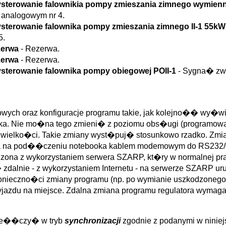
 Wysterowanie falownikia pompy zmieszania zimnego wymie
 analogowym nr 4.
Wysterowanie falownika pompy zmieszania zimnego II-1 55k
5.
ezerwa
- Rezerwa.
ezerwa
- Rezerwa.
Wysterowanie falownika pompy obiegowej POII-1
- Sygna� zwr
ch oraz konfiguracje programu takie, jak kolejno�� wy�wie
nika. Nie mo�na tego zmieni� z poziomu obs�ugi (programow
 wielko�ci. Takie zmiany wyst�puj� stosunkowo rzadko. Zmia
na na pod��czeniu notebooka kablem modemowym do RS232/0 
ona z wykorzystaniem serwera SZARP, kt�ry w normalnej pra
g� zdalnie - z wykorzystaniem Internetu - na serwerze SZARP u
konieczno�ci zmiany programu (np. po wymianie uszkodzonego
zyjazdu na miejsce. Zdalna zmiana programu regulatora wym
rze��czy� w tryb
synchronizacji
zgodnie z podanymi w niniej