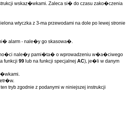
nstrukcji wskaz�wkami. Zaleca si� do czasu zako�czenia
elona wtyczka z 3-ma przewodami na dole po lewej stronie
ni� alarm - nale�y go skasowa�.
g�lno�ci nale�y pami�ta� o wprowadzeniu w�a�ciwego
 funkcji
99
lub na funkcji specjalnej
AC
), je�li w danym
az�wkami.
metr�w.
 tryb zgodnie z podanymi w niniejszej instrukcji