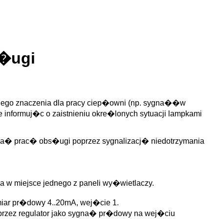
s�ugi
ego znaczenia dla pracy ciep�owni (np. sygna��w
�e informuj�c o zaistnieniu okre�lonych sytuacji lampkami
ga� prac� obs�ugi poprzez sygnalizacj� niedotrzymania
a w miejsce jednego z paneli wy�wietlaczy.
miar pr�dowy 4..20mA, wej�cie 1.
 przez regulator jako sygna� pr�dowy na wej�ciu