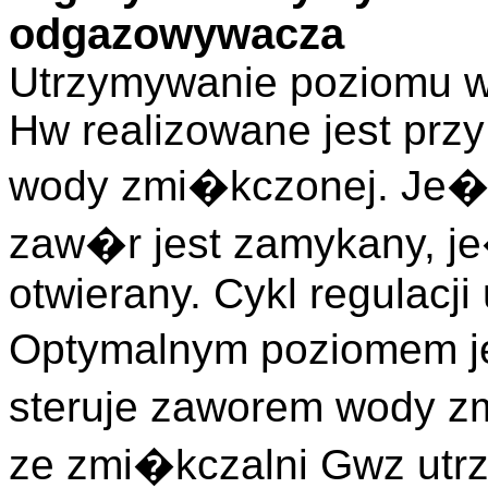
odgazowywacza
Utrzymywanie poziomu w
Hw realizowane jest prz
wody zmi�kczonej. Je�li
zaw�r jest zamykany, je�
otwierany. Cykl regulacji
Optymalnym poziomem je
steruje zaworem wody z
ze zmi�kczalni Gwz ut