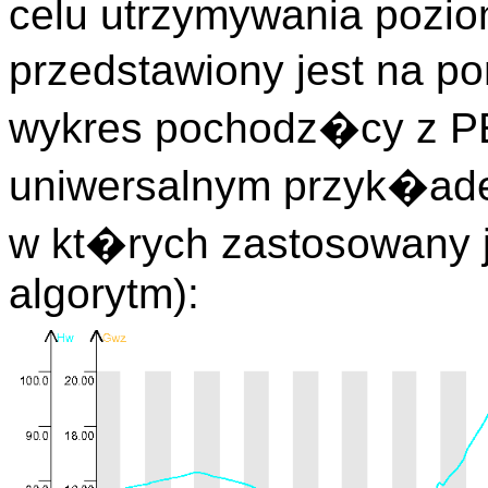
celu utrzymywania pozi
przedstawiony jest na po
wykres pochodz�cy z P
uniwersalnym przyk�ad
w kt�rych zastosowany 
algorytm):