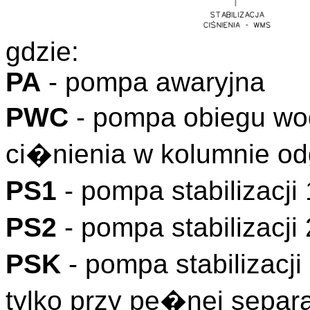
gdzie:
PA
- pompa awaryjna
PWC
- pompa obiegu wo
ci�nienia w kolumnie 
PS1
- pompa stabilizacj
PS2
- pompa stabilizacj
PSK
- pompa stabilizacj
tylko przy pe�nej separ