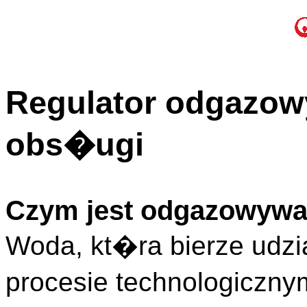
Regulator odgazowy
obs�ugi
Czym jest odgazowyw
Woda, kt�ra bierze ud
procesie technologicznym