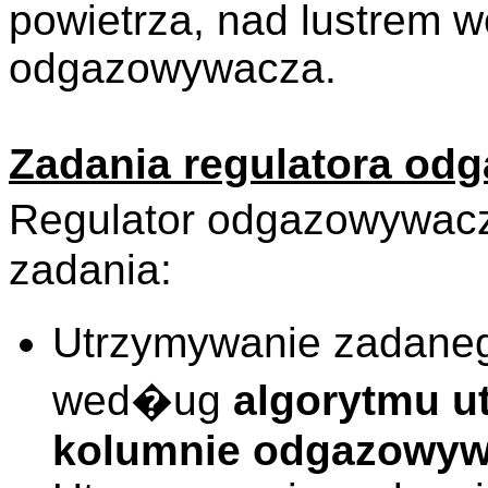
powietrza, nad lustrem w
odgazowywacza.
Zadania regulatora od
Regulator odgazowywac
zadania:
Utrzymywanie zadaneg
wed�ug
algorytmu u
kolumnie odgazowy