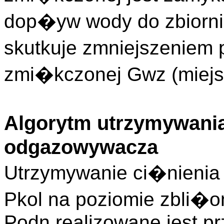
dop�yw wody do zbiorn
skutkuje zmniejszeniem
zmi�kczonej Gwz (miej
Algorytm utrzymywania
odgazowywacza
Utrzymywanie ci�nieni
Pkol na poziomie zbli�
Podn realizowane jest p