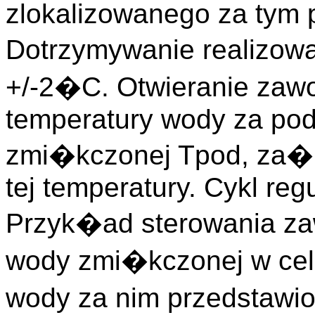
zlokalizowanego za tym
Dotrzymywanie realizo
+/-2�C. Otwieranie zawo
temperatury wody za p
zmi�kczonej Tpod, za� 
tej temperatury. Cykl reg
Przyk�ad sterowania z
wody zmi�kczonej w cel
wody za nim przedstawi