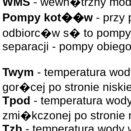
WMS
- wewn�trzny mo
Pompy kot��w
- przy 
odbiorc�w s� to pompy
separacji - pompy obieg
Twym
- temperatura wo
gor�cej po stronie nisk
Tpod
- temperatura wod
zmi�kczonej po stronie 
Tzb
- temperatura wody 