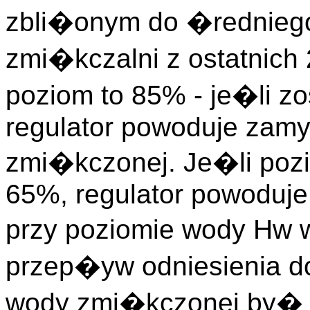
zbli�onym do �rednieg
zmi�kczalni z ostatnich
poziom to 85% - je�li zo
regulator powoduje zam
zmi�kczonej. Je�li poz
65%, regulator powoduje
przy poziomie wody Hw
przep�yw odniesienia d
wody zmi�kczonej by� 