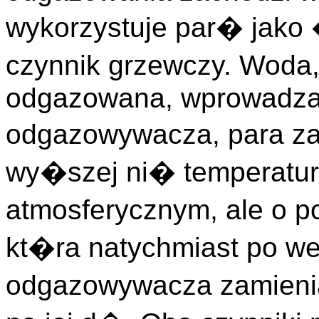
wykorzystuje par� jako
czynnik grzewczy. Woda
odgazowana, wprowadzan
odgazowywacza, para za
wy�szej ni� temperatura
atmosferycznym, ale o 
kt�ra natychmiast po w
odgazowywacza zamieni