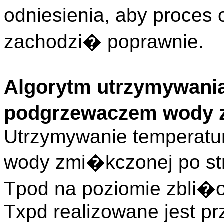
odniesienia, aby proc
zachodzi� poprawnie.
Algorytm utrzymywania
podgrzewaczem wody 
Utrzymywanie temperat
wody zmi�kczonej po str
Tpod na poziomie zbli�
Txpd realizowane jest p