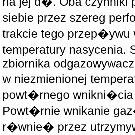
na jej d�. Oba czynnik
siebie przez szereg per
trakcie tego przep�ywu
temperatury nasycenia.
zbiornika odgazowywacz
w niezmienionej temper
powt�rnego wnikni�cia
Powt�rnie wnikanie gaz
r�wnie� przez utrzymyw