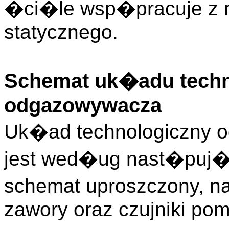
�ci�le wsp�pracuje z r
statycznego.
Schemat uk�adu techn
odgazowywacza
Uk�ad technologiczny 
jest wed�ug nast�puj�c
schemat uproszczony, n
zawory oraz czujniki pom