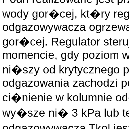
wody gor�cej, kt�ry re
odgazowywacza ogrzewa
gor�cej. Regulator steru
momencie, gdy poziom wo
ni�szy od krytycznego 
odgazowania zachodzi p
ci�nienie w kolumnie o
wy�sze ni� 3 kPa lub t
odgazowywacza Tkol je