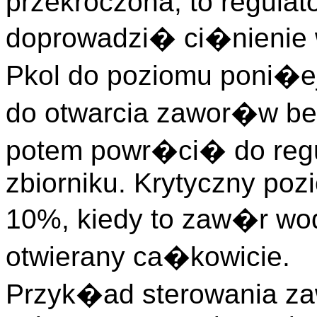
przekroczona, to regulat
doprowadzi� ci�nienie
Pkol do poziomu poni�e
do otwarcia zawor�w be
potem powr�ci� do regu
zbiorniku. Krytyczny poz
10%, kiedy to zaw�r wo
otwierany ca�kowicie.
Przyk�ad sterowania z