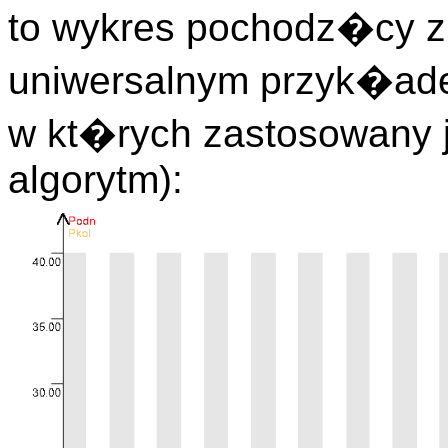
to wykres pochodz�cy z
uniwersalnym przyk�ad
w kt�rych zastosowany 
algorytm):