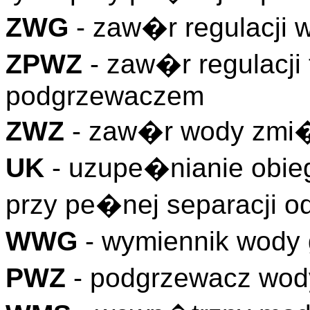
ZWG
- zaw�r regulacji 
ZPWZ
- zaw�r regulacji
podgrzewaczem
ZWZ
- zaw�r wody zmi
UK
- uzupe�nianie obie
przy pe�nej separacji o
WWG
- wymiennik wody
PWZ
- podgrzewacz wod