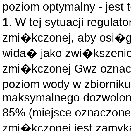
poziom optymalny - jest
1
. W tej sytuacji regula
zmi�kczonej, aby osi�
wida� jako zwi�kszeni
zmi�kczonej Gwz ozna
poziom wody w zbiornik
maksymalnego dozwolon
85% (miejsce oznaczon
zmi�kczonej jest zamyk