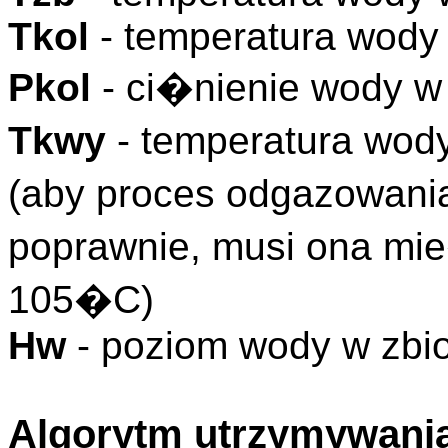
Tkol
- temperatura wod
Pkol
- ci�nienie wody 
Tkwy
- temperatura wod
(aby proces odgazowa
poprawnie, musi ona mi
105�C)
Hw
- poziom wody w zbi
Algorytm utrzymywani