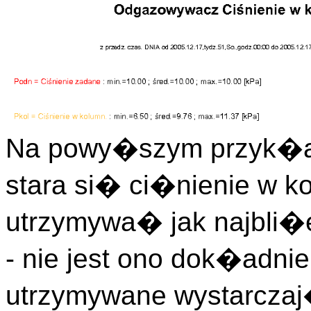
Na powy�szym przyk�ad
stara si� ci�nienie w 
utrzymywa� jak najbli�e
- nie jest ono dok�adnie
utrzymywane wystarczaj