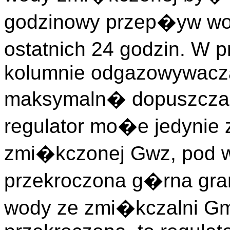
godzinowy przep�yw wo
ostatnich 24 godzin. W 
kolumnie odgazowywacza
maksymaln� dopuszcza
regulator mo�e jedyni
zmi�kczonej Gwz, pod w
przekroczona g�rna gra
wody ze zmi�kczalni Gm