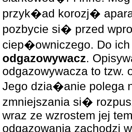
przyk�ad korozj� aparat
pozbycie si� przed wpr
ciep�owniczego. Do ic
odgazowywacz
. Opisyw
odgazowywacza to tzw.
Jego dzia�anie polega n
zmniejszania si� rozpu
wraz ze wzrostem jej tem
odgazowania zachodzi w