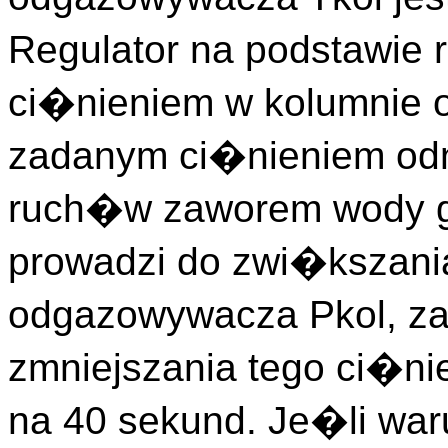
Regulator na podstawie
ci�nieniem w kolumnie 
zadanym ci�nieniem odn
ruch�w zaworem wody g
prowadzi do zwi�kszani
odgazowywacza Pkol, z
zmniejszania tego ci�nie
na 40 sekund. Je�li wa