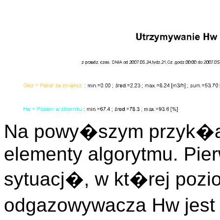
Na powy�szym przyk�a
elementy algorytmu. Pie
sytuacj�, w kt�rej pozi
odgazowywacza Hw jest 