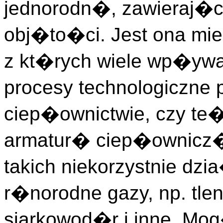
jednorodn�, zawieraj�c
obj�to�ci. Jest ona mi
z kt�rych wiele wp�ywa 
procesy technologiczne
ciep�ownictwie, czy t
armatur� ciep�ownicz� 
takich niekorzystnie 
r�norodne gazy, np. tlen
siarkowod�r i inne. M