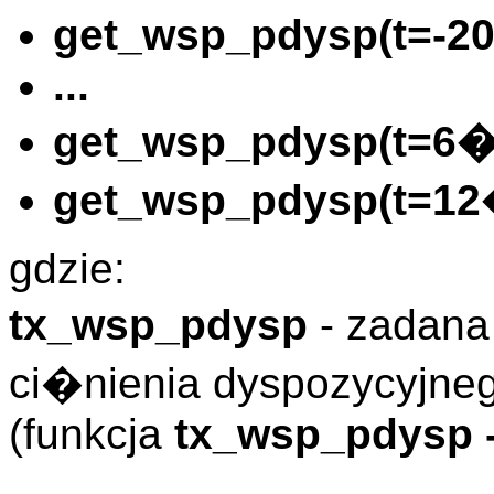
get_wsp_pdysp(t=-2
...
get_wsp_pdysp(t=6�
get_wsp_pdysp(t=12
gdzie:
tx_wsp_pdysp
- zadan
ci�nienia dyspozycyjne
(funkcja
tx_wsp_pdysp -