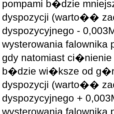
pompami b�dzie mniejsz
dyspozycji (warto�� za
dyspozycyjnego - 0,003
wysterowania falownika
gdy natomiast ci�nieni
b�dzie wi�ksze od g�r
dyspozycji (warto�� za
dyspozycyjnego + 0,003
wysterowania falownika