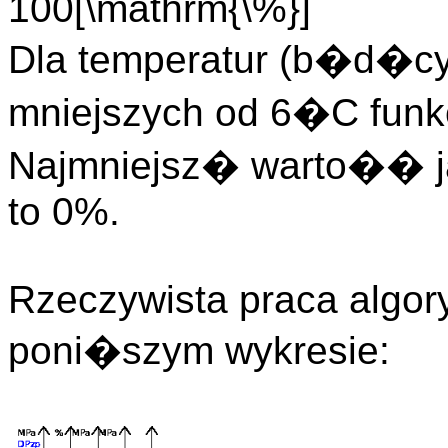
100[\mathrm{\%}]
Dla temperatur (b�d�cy
mniejszych od 6�C funk
Najmniejsz� warto�� 
to 0%.
Rzeczywista praca algor
poni�szym wykresie: