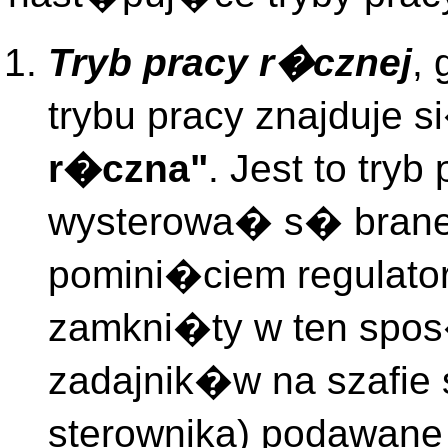
Tryb pracy r�cznej
,
trybu pracy znajduje
r�czna"
. Jest to try
wysterowa� s� brane
pomini�ciem regulator
zamkni�ty w ten spo
zadajnik�w na szafie
sterownika) podawan