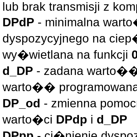
lub brak transmisji z ko
DPdP
- minimalna wart
dyspozycyjnego na cie
wy�wietlana na funkcji
d_DP
- zadana warto�� 
warto�� programowana i
DP_od
- zmienna pomo
warto�ci
DPdp
i
d_DP
DPpp
- ci�nienie dyspo