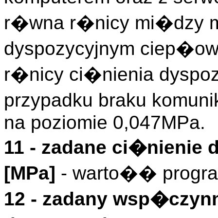
r�wna r�nicy mi�dzy m
dyspozycyjnym ciep�own
r�nicy ci�nienia dyspoz
przypadku braku komunik
na poziomie 0,047MPa.
11 - zadane ci�nienie
[MPa]
- warto�� progra
12 - zadany wsp�czynn