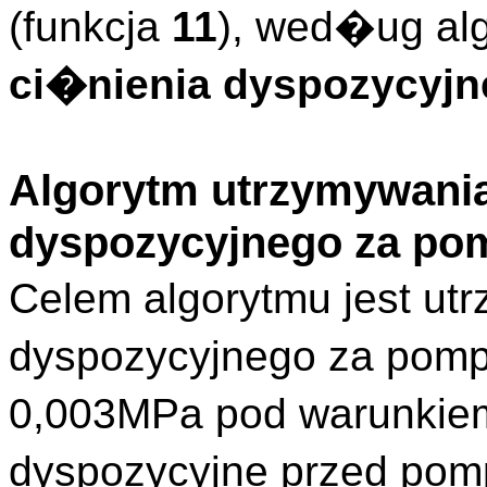
(funkcja
11
), wed�ug al
ci�nienia dyspozycyj
Algorytm utrzymywania
dyspozycyjnego za po
Celem algorytmu jest ut
dyspozycyjnego za pompa
0,003MPa pod warunkie
dyspozycyjne przed po