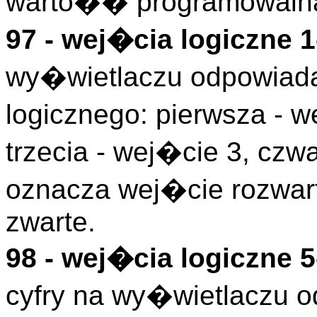
warto�� programowalna
97 - wej�cia logiczne 1
wy�wietlaczu odpowiada
logicznego: pierwsza - w
trzecia - wej�cie 3, czwa
oznacza wej�cie rozwart
zwarte.
98 - wej�cia logiczne 5
cyfry na wy�wietlaczu