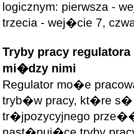
logicznym: pierwsza - we
trzecia - wej�cie 7, czw
Tryby pracy regulator
mi�dzy nimi
Regulator mo�e pracow
tryb�w pracy, kt�re s�
tr�jpozycyjnego prze�
nast�puj�ce tryby prac