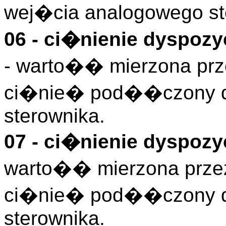
wej�cia analogowego st
06 - ci�nienie dyspoz
- warto�� mierzona prz
ci�nie� pod��czony d
sterownika.
07 - ci�nienie dyspoz
warto�� mierzona przez
ci�nie� pod��czony d
sterownika.