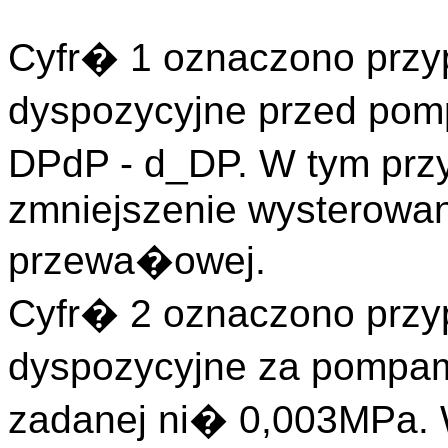
Cyfr� 1 oznaczono przy
dyspozycyjne przed pomp
DPdP - d_DP. W tym prz
zmniejszenie wysterowan
przewa�owej.
Cyfr� 2 oznaczono przy
dyspozycyjne za pompami
zadanej ni� 0,003MPa. 