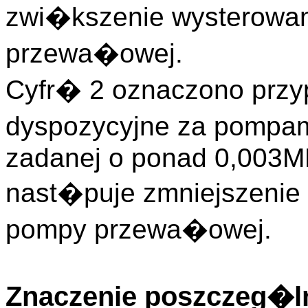
zwi�kszenie wysterowan
przewa�owej.
Cyfr� 2 oznaczono przy
dyspozycyjne za pompam
zadanej o ponad 0,003M
nast�puje zmniejszenie 
pompy przewa�owej.
Znaczenie poszczeg�ln