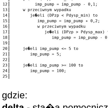
12
imp_pump = imp_pump - 0,1;
13
w przeciwnym wypadku
14
je�eli (DPzp < Pdysp_min) to
15
imp_pump = imp_pump + 0,2;
16
w przeciwnym wypadku
17
je�eli (DPzp > Pdysp_max) 
18
imp_pump = imp_pump - 0,
19
20
je�eli imp_pump <= 5 to
21
imp_pump = 5;
22
23
je�eli imp_pump >= 100 to
24
imp_pump = 100;
25
gdzie:
delta
- sta�a pomocnicz