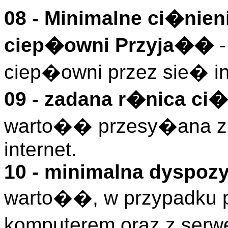
08 - Minimalne ci�nien
ciep�owni Przyja��
ciep�owni przez sie� in
09 - zadana r�nica ci
warto�� przesy�ana z 
internet.
10 - minimalna dyspoz
warto��, w przypadku p
komputerem oraz z serw