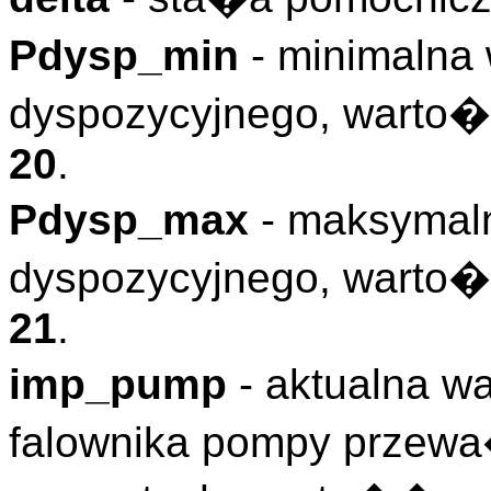
Pdysp_min
- minimalna
dyspozycyjnego, warto�
20
.
Pdysp_max
- maksymal
dyspozycyjnego, warto�
21
.
imp_pump
- aktualna w
falownika pompy przew