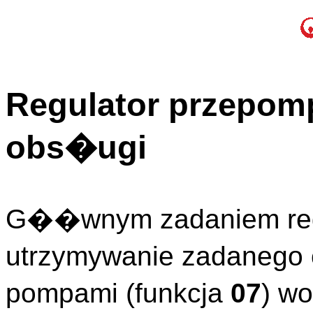
Regulator przepomp
obs�ugi
G��wnym zadaniem regu
utrzymywanie zadanego 
pompami (funkcja
07
) w