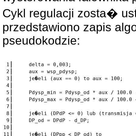
Cykl regulacji zosta� u
przedstawiono zapis algo
pseudokodzie:
1
delta = 0,003;
2
aux = wsp_pdysp;
3
je�eli (aux == 0) to aux = 100;
4
5
Pdysp_min = Pdysp_od * aux / 100.0 
6
Pdysp_max = Pdysp_od * aux / 100.0 
7
8
je�eli (DPdP <= 0) lub (transmisja =
9
DP_od = DPdP - d_DP;
10
11
je�eli (DPpp < DP_od) to