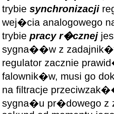
trybie
synchronizacji
reg
wej�cia analogowego n
trybie
pracy r�cznej
jes
sygna��w z zadajnik�w
regulator zacznie pra
falownik�w, musi go do
na filtracje przeciwza
sygna�u pr�dowego z za