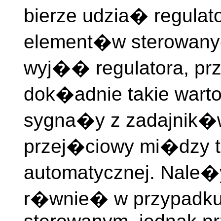
bierze udzia� regulato
element�w sterowan
wyj�� regulatora, pr
dok�adnie takie wart
sygna�y z zadajnik�w 
przej�ciowy mi�dzy t
automatycznej. Nale
r�wnie� w przypadku