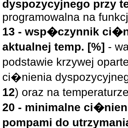
dyspozycyjnego przy 
programowalna na funkc
13 - wsp�czynnik ci�n
aktualnej temp. [%]
- w
podstawie krzywej opart
ci�nienia dyspozycyjne
12
) oraz na temperaturz
20 - minimalne ci�nien
pompami do utrzymani