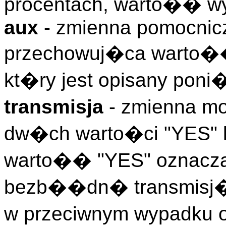
procentach, warto�� wy
aux
- zmienna pomocnic
przechowuj�ca warto��
kt�ry jest opisany poni�
transmisja
- zmienna m
dw�ch warto�ci "YES" l
warto�� "YES" oznacza
bezb��dn� transmisj� 
w przeciwnym wypadk