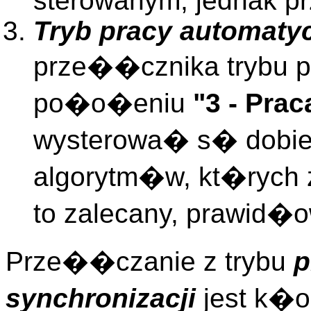
sterowanym, jednak pr
Tryb pracy automaty
prze��cznika trybu p
po�o�eniu
"3 - Pra
wysterowa� s� dobie
algorytm�w, kt�rych z
to zalecany, prawid�o
Prze��czanie z trybu
p
synchronizacji
jest k�