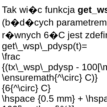
Tak wi�c funkcja
get_w
(b�d�cych parametrem 
r�wnych 6�C jest zdefi
get\_wsp\_pdysp(t)=
\frac
{(tx\_wsp\_pdysp - 100[\m
\ensuremath{^\circ} C)}
{6{^\circ} C}
\hspace {0.5 mm} + \hsp