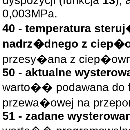
dyspozycji (funkcja
13
),
0,003MPa.
40 - temperatura steru
nadrz�dnego z ciep�
przesy�ana z ciep�owni 
50 - aktualne wysterow
warto�� podawana do f
przewa�owej na przepo
51 - zadane wysterowa