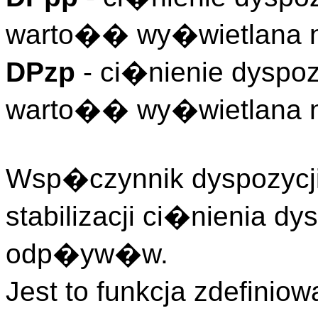
warto�� wy�wietlana n
DPzp
- ci�nienie dyspo
warto�� wy�wietlana n
Wsp�czynnik dyspozycji
stabilizacji ci�nienia d
odp�yw�w.
Jest to funkcja zdefin