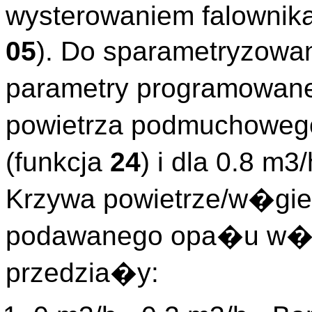
wysterowaniem falownik
05
). Do sparametryzow
parametry programowan
powietrza podmuchoweg
(funkcja
24
) i dla 0.8 m
Krzywa powietrze/w�gie
podawanego opa�u w�gl
przedzia�y: