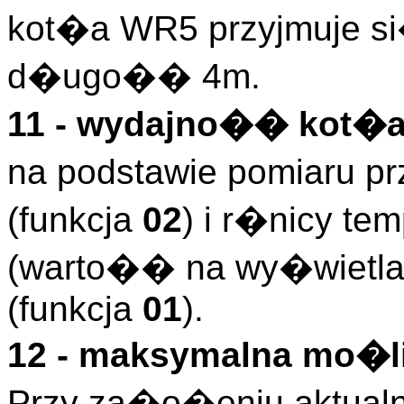
kot�a WR5 przyjmuje si
d�ugo�� 4m.
11 - wydajno�� kot�
na podstawie pomiaru p
(funkcja
02
) i r�nicy te
(warto�� na wy�wietla
(funkcja
01
).
12 - maksymalna mo�
Przy za�o�eniu aktualn