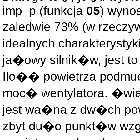
imp_p (funkcja
05
) wyno
zaledwie 73% (w rzeczy
idealnych charakterysty
ja�owy silnik�w, jest t
Ilo�� powietrza podmuc
moc� wentylatora. �w
jest wa�na z dw�ch po
zbyt du�o punkt�w wzg