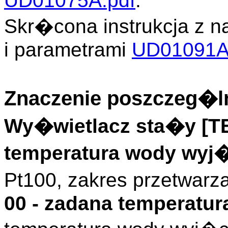
UD01075A.pdf
.
Skr�cona instrukcja z n
i parametrami
UD01091A
Znaczenie poszczeg�ln
Wy�wietlacz sta�y [
temperatura wody wyj
Pt100, zakres przetwarz
00 - zadana temperatu