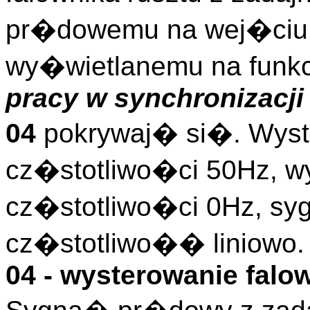
pr�dowemu na wej�ciu 
wy�wietlanemu na funkc
pracy w synchronizacji
04
pokrywaj� si�. Wyst
cz�stotliwo�ci 50Hz, w
cz�stotliwo�ci 0Hz, s
cz�stotliwo�� liniowo.
04 - wysterowanie falo