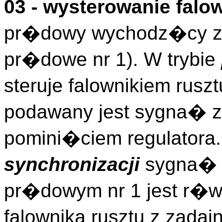
03 - wysterowanie falo
pr�dowy wychodz�cy z 
pr�dowe nr 1). W trybie
steruje falownikiem rusz
podawany jest sygna� z
pomini�ciem regulatora.
synchronizacji
sygna� 
pr�dowym nr 1 jest r�w
falownika rusztu z zadaj