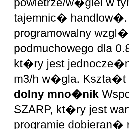
powietrze/w�giel w ty
tajemnic� handlow�.
programowalny wzgl�
podmuchowego dla 0.8
kt�ry jest jednocze�n
m3/h w�gla. Kszta�t 
dolny mno�nik
Wsp
SZARP, kt�ry jest wa
programie dobieran� r