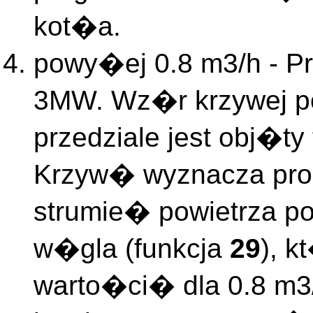
kot�a.
powy�ej 0.8 m3/h - P
3MW. Wz�r krzywej po
przedziale jest obj�t
Krzyw� wyznacza pr
strumie� powietrza p
w�gla (funkcja
29
), k
warto�ci� dla 0.8 m3