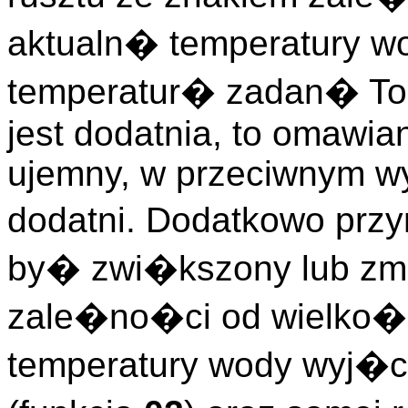
aktualn� temperatury w
temperatur� zadan� To
jest dodatnia, to omawia
ujemny, w przeciwnym w
dodatni. Dodatkowo prz
by� zwi�kszony lub zmni
zale�no�ci od wielko�ci
temperatury wody wyj�c