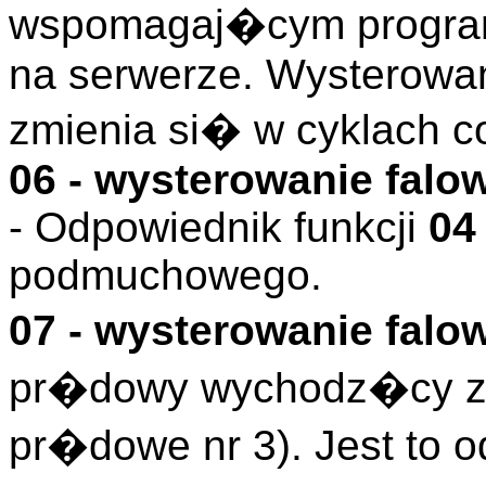
wspomagaj�cym program
na serwerze. Wysterowa
zmienia si� w cyklach c
06 - wysterowanie falo
- Odpowiednik funkcji
04
podmuchowego.
07 - wysterowanie fal
pr�dowy wychodz�cy z 
pr�dowe nr 3). Jest to o