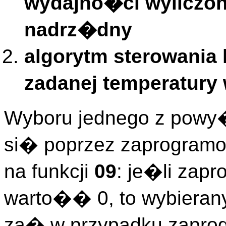
wydajno�ci wyliczone
nadrz�dny
algorytm sterowania
zadanej temperatury
Wyboru jednego z powy
si� poprzez zaprogramo
na funkcji
09
: je�li zap
warto�� 0, to wybierany
za� w przypadku zapro