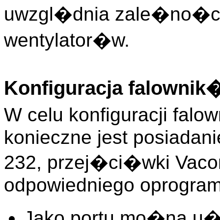
uwzgl�dnia zale�no�ci
wentylator�w.
Konfiguracja falowni
W celu konfiguracji fal
konieczne jest posiadan
232, przej�ci�wki Vaco
odpowiedniego oprogra
Jako portu mo�na u�