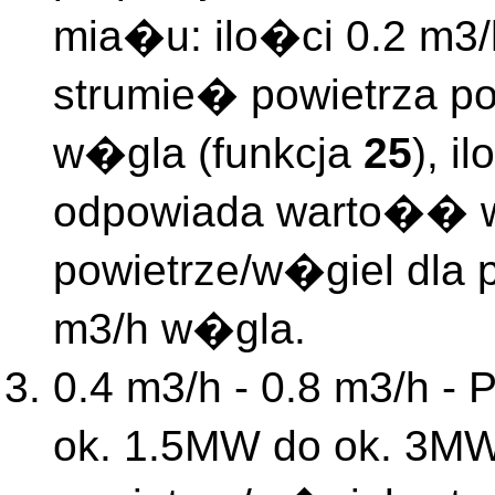
mia�u: ilo�ci 0.2 m3
strumie� powietrza p
w�gla (funkcja
25
), i
odpowiada warto�� w
powietrze/w�giel dla 
m3/h w�gla.
0.4
m3/h - 0.8 m3/h - 
ok. 1.5MW do ok. 3M