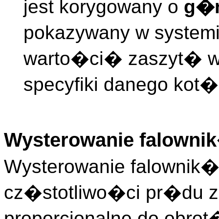
jest korygowany o
g�
pokazywany w systemi
warto�ci� zaszyt� w 
specyfiki danego kot�
Wysterowanie falowni
Wysterowanie falownik�w
cz�stotliwo�ci pr�du za
proporcjonalne do obrot