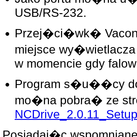
USB/RS-232.
Przej�ci�wk� Vacon
miejsce wy�wietlacza 
w momencie gdy falowni
Program s�u��cy do k
mo�na pobra� ze stro
NCDrive_2.0.11_Setu
Posiadaj�c wspomniane