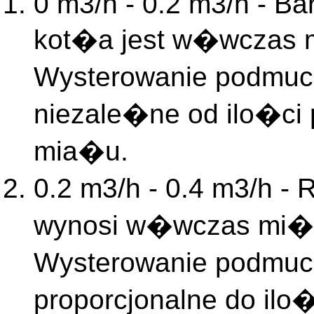
0 m3/h - 0.2 m3/h - Ba
kot�a jest w�wczas m
Wysterowanie podmuc
niezale�ne od ilo�ci
mia�u.
0.2 m3/h - 0.4 m3/h -
wynosi w�wczas mi�d
Wysterowanie podmuc
proporcjonalne do il