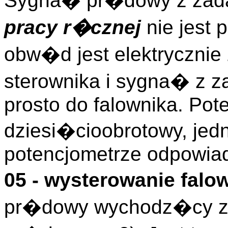
Sygna� pr�dowy z zadaj
pracy r�cznej
nie jest
obw�d jest elektryczni
sterownika i sygna� z z
prosto do falownika. Pot
dziesi�cioobrotowy, jed
potencjometrze odpowia
05 - wysterowanie fal
pr�dowy wychodz�cy z 