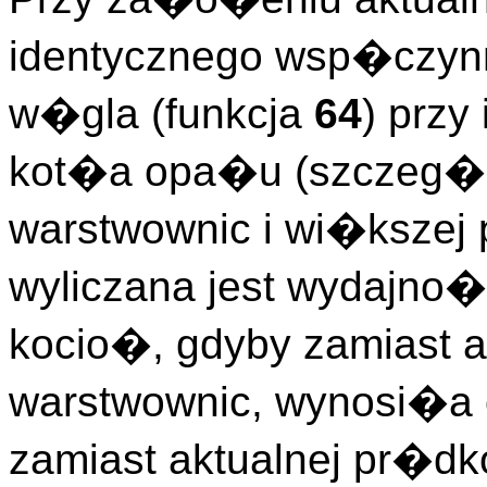
identycznego wsp�czyn
w�gla (funkcja
64
) przy
kot�a opa�u (szczeg�l
warstwownic i wi�kszej
wyliczana jest wydajn
kocio�, gdyby zamiast 
warstwownic, wynosi�a
zamiast aktualnej pr�dk