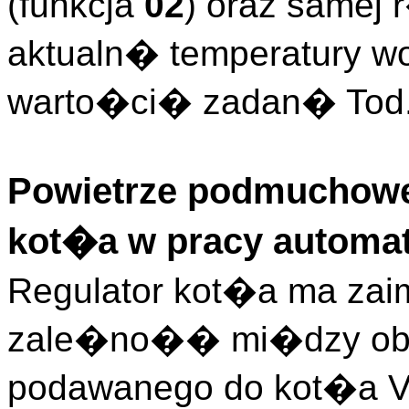
(funkcja
02
) oraz samej
aktualn� temperatury w
warto�ci� zadan� Tod
Powietrze podmuchowe
kot�a w pracy automa
Regulator kot�a ma za
zale�no�� mi�dzy ob
podawanego do kot�a V