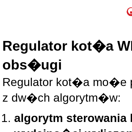
Regulator kot�a WR
obs�ugi
Regulator kot�a mo�e
z dw�ch algorytm�w:
algorytm sterowania