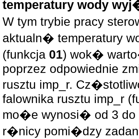
temperatury wody wyj
W tym trybie pracy ster
aktualn� temperatury w
(funkcja
01
) wok� warto
poprzez odpowiednie zmi
rusztu imp_r. Cz�stotl
falownika rusztu imp_r (
mo�e wynosi� od 3 do 
r�nicy pomi�dzy zada