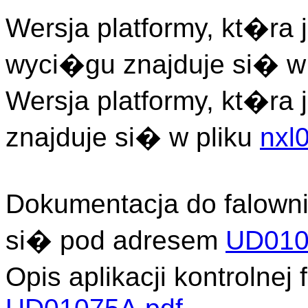
Wersja platformy, kt�ra j
wyci�gu znajduje si� w
Wersja platformy, kt�ra
znajduje si� w pliku
nxl
Dokumentacja do falown
si� pod adresem
UD010
Opis aplikacji kontroln