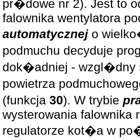
pr�dowe nr 2). Jest to o
falownika wentylatora 
automatycznej
o wielko
podmuchu decyduje prog
dok�adniej - wzgl�dny
powietrza podmuchowego
(funkcja
30
). W trybie
pr
wysterowania falownika 
regulatorze kot�a w p