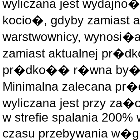
wyliczana jest wydajn
kocio�, gdyby zamiast 
warstwownicy, wynosi�
zamiast aktualnej pr�dk
pr�dko�� r�wna by�a m
Minimalna zalecana pr
wyliczana jest przy za
w strefie spalania 200
czasu przebywania w�gla