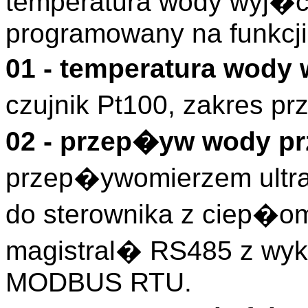
temperatura wody wyj�c
programowany na funkcj
01 - temperatura wody
czujnik Pt100, zakres p
02 - przep�yw wody p
przep�ywomierzem ult
do sterownika z ciep�o
magistral� RS485 z wyk
MODBUS RTU.