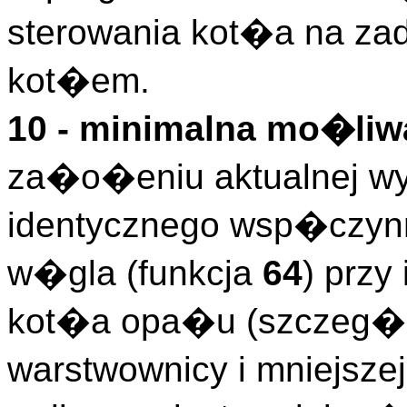
sterowania kot�a na z
kot�em.
10 - minimalna mo�l
za�o�eniu aktualnej wy
identycznego wsp�czyn
w�gla (funkcja
64
) przy
kot�a opa�u (szczeg�ln
warstwownicy i mniejsze