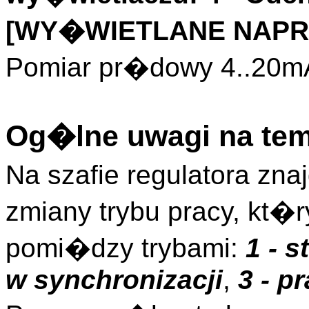
[WY�WIETLANE NAPRZE
Pomiar pr�dowy 4..20mA
Og�lne uwagi na tem
Na szafie regulatora zn
zmiany trybu pracy, kt�
pomi�dzy trybami:
1 - 
w synchronizacji
,
3 - p