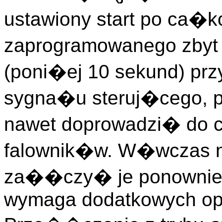
ustawiony start po ca�k
zaprogramowanego zbyt 
(poni�ej 10 sekund) pr
sygna�u steruj�cego,
nawet doprowadzi� do c
falownik�w. W�wczas n
za��czy� je ponownie.
wymaga dodatkowych ope