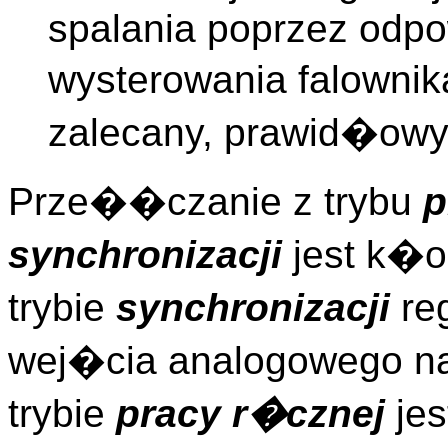
spalania poprzez odpo
wysterowania falownik
zalecany, prawid�owy 
Prze��czanie z trybu
p
synchronizacji
jest k�
trybie
synchronizacji
reg
wej�cia analogowego n
trybie
pracy r�cznej
jes