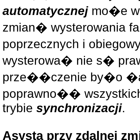
automatycznej
mo�e w
zmian� wysterowania f
poprzecznych i obiegow
wysterowa� nie s� pra
prze��czenie by�o �a
poprawno�� wszystkich
trybie
synchronizacji
.
Asysta przy zdalnej zm