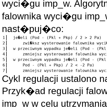
wyci�gu imp_w. Algoryt
falownika wyci�gu imp_
nast�puj�co:
1
je�eli (Pod - (Pkl + Pkp) / 2 > 2 Pa)
2
zwi�ksz wysterowanie falownika wyci�g
3
w przeciwnym wypadku je�eli (Pod - (Pkl
4
zmniejsz wysterowanie falownika wyci�
5
w przeciwnym wypadku je�eli (Pod - (Pk
6
Pod - (Pkl + Pkp) / 2 < -2 Pa)
7
zmniejsz wysterowanie falownika wyci�
Cykl regulacji ustalono 
Przyk�ad regulacji falo
imp_w w celu utrzymani