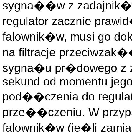
sygna��w z zadajnik�w
regulator zacznie pra
falownik�w, musi go do
na filtracje przeciwza
sygna�u pr�dowego z za
sekund od momentu jego
pod��czenia do regulat
prze��czeniu. W przyp
falownik�w (je�li zamia