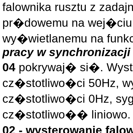
falownika rusztu z zadaj
pr�dowemu na wej�ciu 
wy�wietlanemu na funkc
pracy w synchronizacji
04
pokrywaj� si�. Wyst
cz�stotliwo�ci 50Hz, w
cz�stotliwo�ci 0Hz, s
cz�stotliwo�� liniowo.
02 - wysterowanie falo