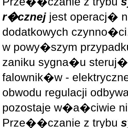
Prze��czanie z trybu
s
r�cznej
jest operacj�
dodatkowych czynno�ci
w powy�szym przypadku 
zaniku sygna�u steruj
falownik�w - elektryczn
obwodu regulacji odbywa
pozostaje w�a�ciwie ni
Prze��czanie z trybu
s