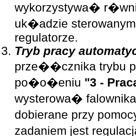
wykorzystywa� r�wni
uk�adzie sterowanym,
regulatorze.
Tryb pracy automaty
prze��cznika trybu p
po�o�eniu
"3 - Pra
wysterowa� falownik
dobierane przy pomoc
zadaniem jest regulac