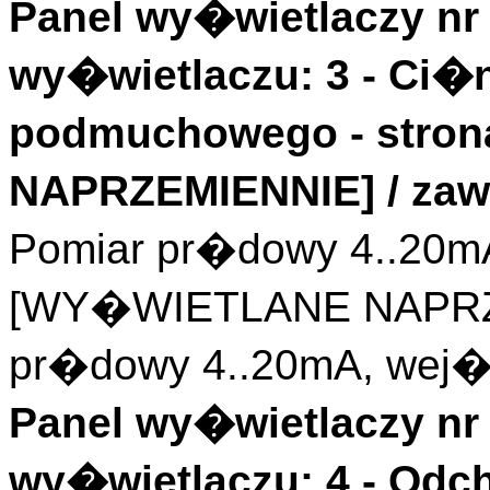
Panel wy�wietlaczy nr 
wy�wietlaczu: 3 - Ci�n
podmuchowego - stro
NAPRZEMIENNIE] / zaw
Pomiar pr�dowy 4..20m
[WY�WIETLANE NAPRZ
pr�dowy 4..20mA, wej�c
Panel wy�wietlaczy nr 
wy�wietlaczu: 4 - Odch