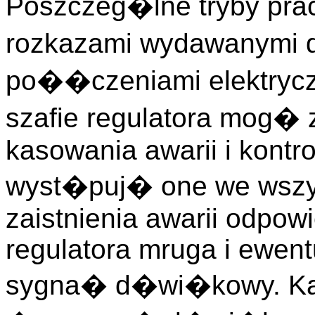
Poszczeg�lne tryby pra
rozkazami wydawanymi d
po��czeniami elektryc
szafie regulatora mog� 
kasowania awarii i kontrol
wyst�puj� one we wszys
zaistnienia awarii odpow
regulatora mruga i ewen
sygna� d�wi�kowy. Kas