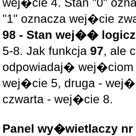
wej�cie 4. Stan "0" ozn
"1" oznacza wej�cie zwa
98 - Stan wej�� logicz
5-8. Jak funkcja
97
, ale
odpowiadaj� wej�ciom l
wej�cie 5, druga - wej�c
czwarta - wej�cie 8.
Panel wy�wietlaczy nr 