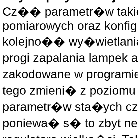
Cz�� parametr�w takic
pomiarowych oraz konfigu
kolejno�� wy�wietlani
progi zapalania lampek a
zakodowane w programie
tego zmieni� z poziomu
parametr�w sta�ych cz
poniewa� s� to zbyt ne