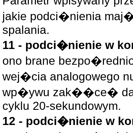
Parametr wpisywany pr
jakie podci�nienia ma
spalania.
11 - podci�nienie w ko
ono brane bezpo�rednio 
wej�cia analogowego nu
wp�ywu zak��ce� dan
cyklu 20-sekundowym.
12 - podci�nienie w k