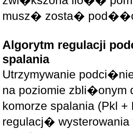
zwi�kszona ilo�� pomia
musz� zosta� pod��c
Algorytm regulacji po
spalania
Utrzymywanie podci�nie
na poziomie zbli�onym 
komorze spalania (Pkl +
regulacj� wysterowania 