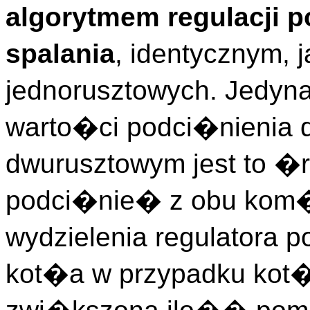
algorytmem regulacji 
spalania
, identycznym, 
jednorusztowych. Jedyn
warto�ci podci�nienia d
dwurusztowym jest to �r
podci�nie� z obu kom�
wydzielenia regulatora p
kot�a w przypadku kot