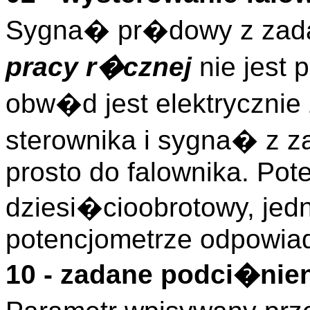
Sygna� pr�dowy z zadaj
pracy r�cznej
nie jest
obw�d jest elektryczni
sterownika i sygna� z z
prosto do falownika. Pot
dziesi�cioobrotowy, jed
potencjometrze odpowia
10 - zadane podci�nie