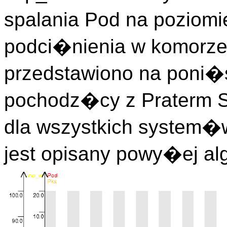
spalania Pod na poziom
podci�nienia w komorze s
przedstawiono na poni�s
pochodz�cy z Praterm Sz
dla wszystkich system�
jest opisany powy�ej al