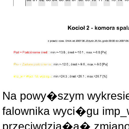
Na powy�szym wykresie
falownika wyci�gu imp_w
przeciwdzia�a� zmiano