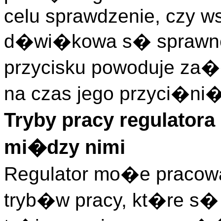
celu sprawdzenie, czy ws
d�wi�kowa s� sprawne 
przycisku powoduje za�
na czas jego przyci�ni�
Tryby pracy regulator
mi�dzy nimi
Regulator mo�e pracow
tryb�w pracy, kt�re s�