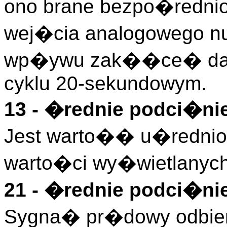
ono brane bezpo�rednio 
wej�cia analogowego nu
wp�ywu zak��ce� dan
cyklu 20-sekundowym.
13 - �rednie podci�ni
Jest warto�� u�rednion
warto�ci wy�wietlanych
21 - �rednie podci�ni
Sygna� pr�dowy odbiera