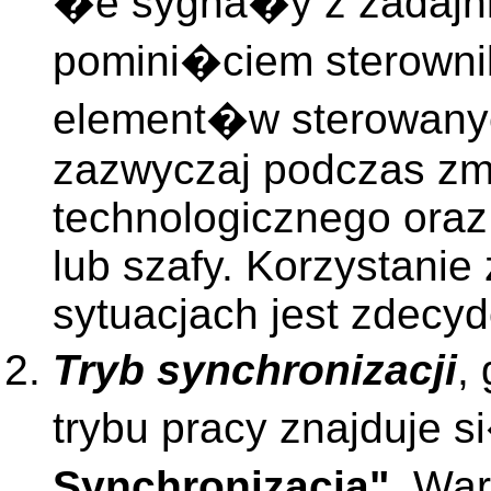
�e sygna�y z zadajni
pomini�ciem sterowni
element�w sterowanyc
zazwyczaj podczas zm
technologicznego oraz
lub szafy. Korzystanie
sytuacjach jest zdecy
Tryb synchronizacji
,
trybu pracy znajduje
Synchronizacja"
. Wa