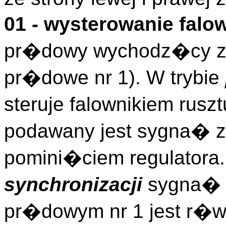
01 - wysterowanie fal
pr�dowy wychodz�cy z 
pr�dowe nr 1). W trybie
steruje falownikiem rusz
podawany jest sygna� z
pomini�ciem regulatora.
synchronizacji
sygna� 
pr�dowym nr 1 jest r�w