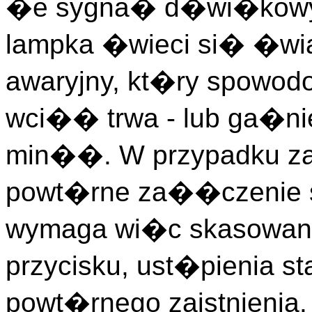
�e sygna� d�wi�kowy 
lampka �wieci si� �wi
awaryjny, kt�ry spowo
wci�� trwa - lub ga�nie
min��. W przypadku zai
powt�rne za��czenie
wymaga wi�c skasowania
przycisku, ust�pienia st
powt�rnego zaistnienia. 