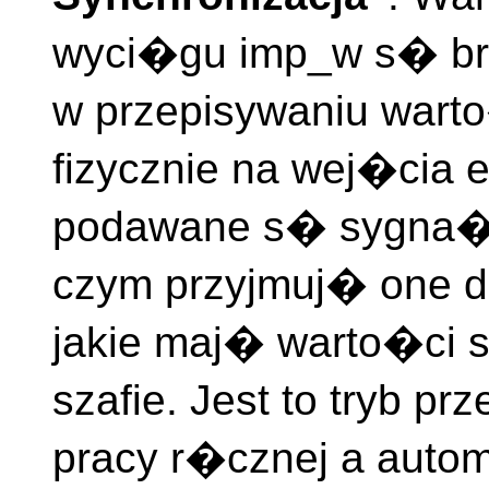
wyci�gu imp_w s� bra
w przepisywaniu warto
fizycznie na wej�cia
podawane s� sygna�y
czym przyjmuj� one d
jakie maj� warto�ci 
szafie. Jest to tryb 
pracy r�cznej a auto