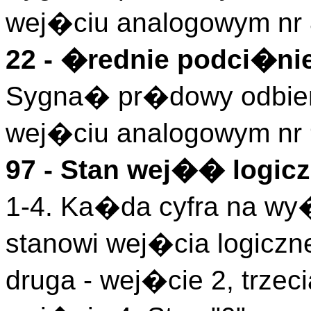
wej�ciu analogowym nr 
22 - �rednie podci�ni
Sygna� pr�dowy odbiera
wej�ciu analogowym nr 
97 - Stan wej�� logicz
1-4. Ka�da cyfra na wy
stanowi wej�cia logiczn
druga - wej�cie 2, trzeci