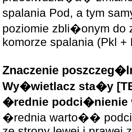
spalania Pod, a tym sa
poziomie zbli�onym do 
komorze spalania (Pkl + 
Znaczenie poszczeg�ln
Wy�wietlacz sta�y [
�rednie podci�nienie
�rednia warto�� podci
ze strony lewej i prawej 