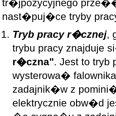
tr�jpozycyjnego prze�
nast�puj�ce tryby prac
Tryb pracy r�cznej
,
trybu pracy znajduje
r�czna"
. Jest to try
wysterowa� falownik
zadajnik�w z pomini�
elektrycznie obw�d j