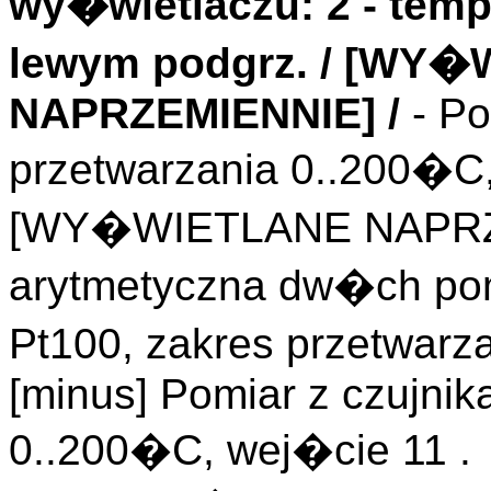
wy�wietlaczu: 2 - temp
lewym podgrz. / [WY
NAPRZEMIENNIE] /
- Po
przetwarzania 0..200�C
[WY�WIETLANE NAPRZ
arytmetyczna dw�ch pom
Pt100, zakres przetwarz
[minus] Pomiar z czujnik
0..200�C, wej�cie 11 .