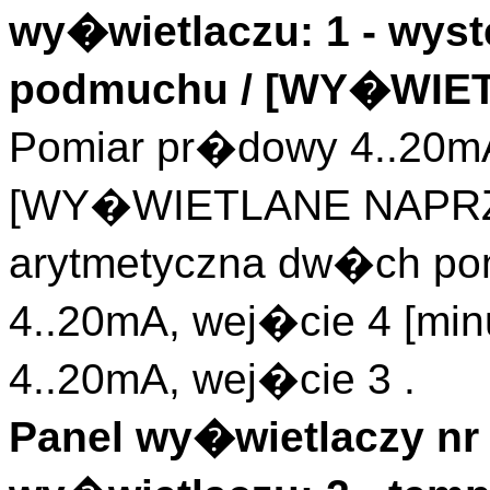
wy�wietlaczu: 1 - wyst
podmuchu / [WY�WIE
Pomiar pr�dowy 4..20m
[WY�WIETLANE NAPRZ
arytmetyczna dw�ch po
4..20mA, wej�cie 4 [mi
4..20mA, wej�cie 3 .
Panel wy�wietlaczy nr 