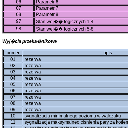
06
Parametr 6
07
Parametr 7
08
Parametr 8
97
Stan wej�� logicznych 1-4
98
Stan wej�� logicznych 5-8
Wyj�cia przeka�nikowe
numer
opis
01
rezerwa
02
rezerwa
03
rezerwa
04
rezerwa
05
rezerwa
06
rezerwa
07
rezerwa
08
rezerwa
09
rezerwa
10
sygnalizacja minimalnego poziomu w walczaku
11
sygnalizacja maksymalneo cisnienia pary za kotle