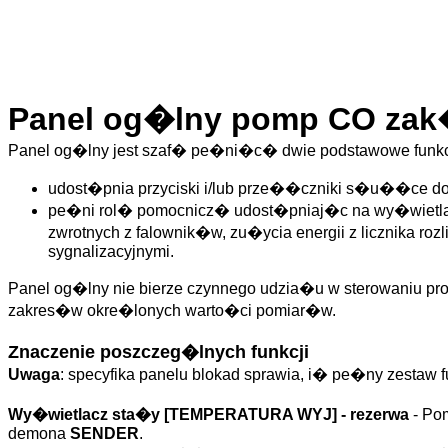
Panel og�lny pomp CO zak�
Panel og�lny jest szaf� pe�ni�c� dwie podstawowe funkc
udost�pnia przyciski i/lub prze��czniki s�u��ce 
pe�ni rol� pomocnicz� udost�pniaj�c na wy�wietlac
zwrotnych z falownik�w, zu�ycia energii z licznika roz
sygnalizacyjnymi.
Panel og�lny nie bierze czynnego udzia�u w sterowaniu p
zakres�w okre�lonych warto�ci pomiar�w.
Znaczenie poszczeg�lnych funkcji
Uwaga
: specyfika panelu blokad sprawia, i� pe�ny zestaw
Wy�wietlacz sta�y [TEMPERATURA WYJ] - rezerwa
- Pom
demona
SENDER
.