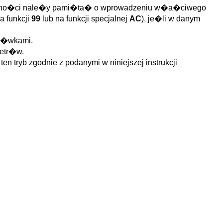
g�lno�ci nale�y pami�ta� o wprowadzeniu w�a�ciwego
 funkcji
99
lub na funkcji specjalnej
AC
), je�li w danym
az�wkami.
metr�w.
 tryb zgodnie z podanymi w niniejszej instrukcji