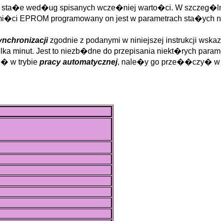
try sta�e wed�ug spisanych wcze�niej warto�ci. W szcze
i�ci EPROM programowany on jest w parametrach sta�ych na
ynchronizacji
zgodnie z podanymi w niniejszej instrukcji wsk
lka minut. Jest to niezb�dne do przepisania niekt�rych para
i� w trybie
pracy automatycznej
, nale�y go prze��czy� w ten