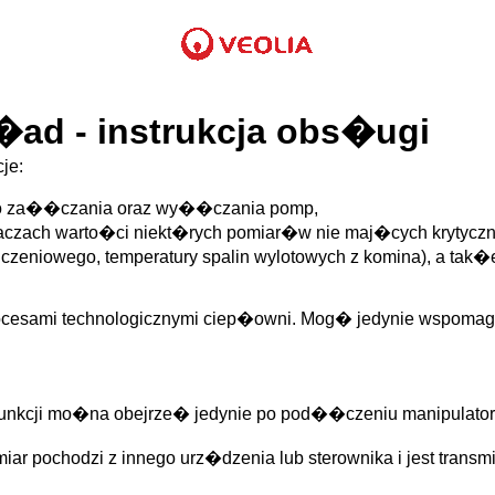
ad - instrukcja obs�ugi
je:
do za��czania oraz wy��czania pomp,
zach warto�ci niekt�rych pomiar�w nie maj�cych krytyczn
liczeniowego, temperatury spalin wylotowych z komina), a tak
rocesami technologicznymi ciep�owni. Mog� jedynie wspoma
 funkcji mo�na obejrze� jedynie po pod��czeniu manipulator
iar pochodzi z innego urz�dzenia lub sterownika i jest tra