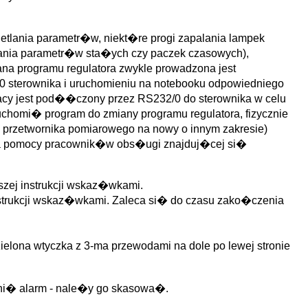
tlania parametr�w, niekt�re progi zapalania lampek
ania parametr�w sta�ych czy paczek czasowych),
na programu regulatora zwykle prowadzona jest
sterownika i uruchomieniu na notebooku odpowiedniego
cy jest pod��czony przez RS232/0 do sterownika w celu
ruchomi� program do zmiany programu regulatora, fizycznie
 przetwornika pomiarowego na nowy o innym zakresie)
aga pomocy pracownik�w obs�ugi znajduj�cej si�
szej instrukcji wskaz�wkami.
nstrukcji wskaz�wkami. Zaleca si� do czasu zako�czenia
elona wtyczka z 3-ma przewodami na dole po lewej stronie
ni� alarm - nale�y go skasowa�.