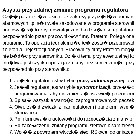
Asysta przy zdalnej zmianie programu regulatora
Cz�� parametr�w takich, jak zakresy przyrz�d�w pomiarowy
alarmowych itp. s� trwale zakodowane w programie sterow
poniewa� s� to zbyt newralgiczne dla dzia�ania regulatora
bezpo�rednio przez pracownik�w firmy Praterm. Polega o
programu. Ta operacja jednak mo�e te� zosta� przeprowadz
zbierania i rejestracji danych. Pracownicy firmy Praterm mo
nie b�d�c przy sterowniku. Dzi�ki temu przy ewentualnej 
mo�liwa jest szybka operacja zmiany, bez konieczno�ci pr
bezpo�rednio przy sterowniku:
Je�eli regulator jest w trybie
pracy automatycznej
, p
Je�eli regulator jest w trybie
synchronizacji
, prze��c
programowania, aby nie zmienia� ustawie� potenc
Spisa� wszystkie warto�ci zaprogramowanych paczek
Otworzy� drzwiczki z manipulatorem i panelem i wypi�
sterownika.
Poinformowa� o gotowo�ci do rozpocz�cia zmiany pro
Po zako�czeniu zmiany programu sterownik sam zreset
Wpi�� z powrotem wtyczk� sieci RS'owej do gniazda