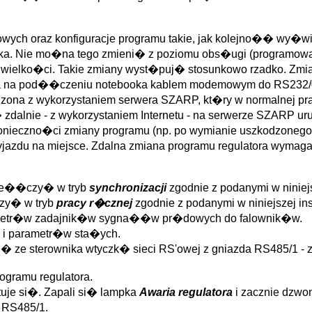
ch oraz konfiguracje programu takie, jak kolejno�� wy�wie
nika. Nie mo�na tego zmieni� z poziomu obs�ugi (programow
 wielko�ci. Takie zmiany wyst�puj� stosunkowo rzadko. Zmia
na na pod��czeniu notebooka kablem modemowym do RS232/0 
ona z wykorzystaniem serwera SZARP, kt�ry w normalnej pra
g� zdalnie - z wykorzystaniem Internetu - na serwerze SZARP u
konieczno�ci zmiany programu (np. po wymianie uszkodzonego
zyjazdu na miejsce. Zdalna zmiana programu regulatora wym
rze��czy� w tryb
synchronizacji
zgodnie z podanymi w niniej
zy� w tryb
pracy r�cznej
zgodnie z podanymi w niniejszej i
jometr�w zadajnik�w sygna��w pr�dowych do falownik�w.
 i parametr�w sta�ych.
� ze sterownika wtyczk� sieci RS'owej z gniazda RS485/1 - zi
gramu regulatora.
uje si�. Zapali si� lampka
Awaria regulatora
i zacznie dzwo
 RS485/1.