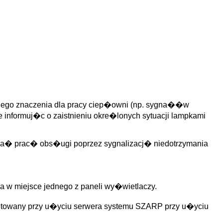
ego znaczenia dla pracy ciep�owni (np. sygna��w
�e informuj�c o zaistnieniu okre�lonych sytuacji lampkami
ga� prac� obs�ugi poprzez sygnalizacj� niedotrzymania
a w miejsce jednego z paneli wy�wietlaczy.
nsmitowany przy u�yciu serwera systemu SZARP przy u�yciu