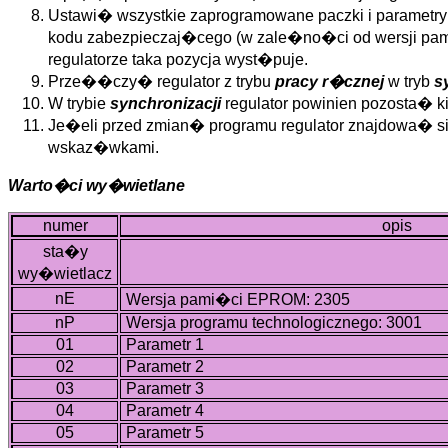
Ustawi� wszystkie zaprogramowane paczki i parame
kodu zabezpieczaj�cego (w zale�no�ci od wersji pam
regulatorze taka pozycja wyst�puje.
Prze��czy� regulator z trybu
pracy r�cznej
w tryb
s
W trybie
synchronizacji
regulator powinien pozosta� ki
Je�eli przed zmian� programu regulator znajdowa� s
wskaz�wkami.
Warto�ci wy�wietlane
numer
opis
sta�y
wy�wietlacz
nE
Wersja pami�ci EPROM: 2305
nP
Wersja programu technologicznego: 3001
01
Parametr 1
02
Parametr 2
03
Parametr 3
04
Parametr 4
05
Parametr 5