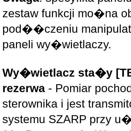
zestaw funkcji mo�na o
pod��czeniu manipulato
paneli wy�wietlaczy.
Wy�wietlacz sta�y [
rezerwa
- Pomiar pochod
sterownika i jest transm
systemu SZARP przy u