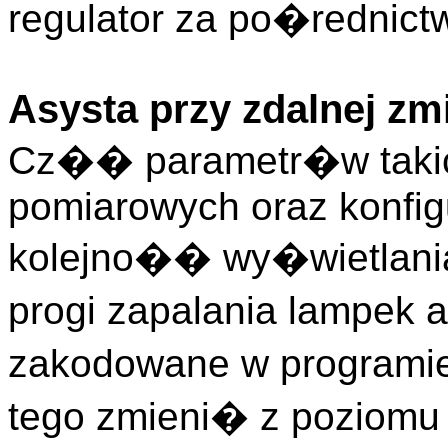
regulator za po�rednic
Asysta przy zdalnej zm
Cz�� parametr�w takic
pomiarowych oraz konfigu
kolejno�� wy�wietlani
progi zapalania lampek a
zakodowane w programie
tego zmieni� z poziomu