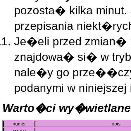
pozosta� kilka minut.
przepisania niekt�ry
Je�eli przed zmian� 
znajdowa� si� w try
nale�y go prze��czy�
podanymi w niniejszej
Warto�ci wy�wietlane
numer
opis