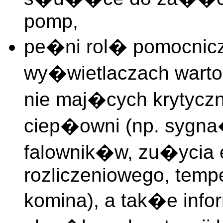
pomp,
pe�ni rol� pomocnic
wy�wietlaczach wart
nie maj�cych krytyczn
ciep�owni (np. sygn
falownik�w, zu�ycia en
rozliczeniowego, temp
komina), a tak�e info