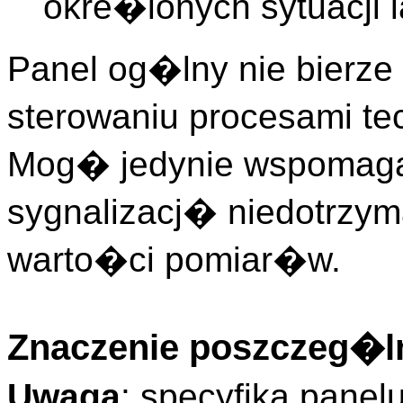
okre�lonych sytuacji 
Panel og�lny nie bierz
sterowaniu procesami te
Mog� jedynie wspomag
sygnalizacj� niedotrzy
warto�ci pomiar�w.
Znaczenie poszczeg�ln
Uwaga
: specyfika pane