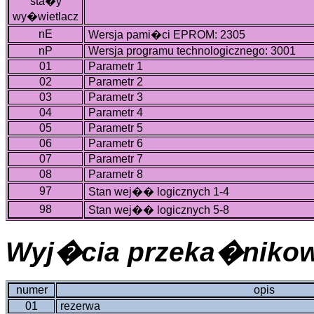
sta�y
wy�wietlacz
nE
Wersja pami�ci EPROM: 2305
nP
Wersja programu technologicznego: 3001
01
Parametr 1
02
Parametr 2
03
Parametr 3
04
Parametr 4
05
Parametr 5
06
Parametr 6
07
Parametr 7
08
Parametr 8
97
Stan wej�� logicznych 1-4
98
Stan wej�� logicznych 5-8
Wyj�cia przeka�niko
numer
opis
01
rezerwa