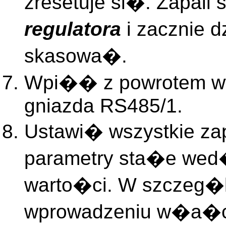
zresetuje si�. Zapali
regulatora
i zacznie 
skasowa�.
Wpi�� z powrotem wt
gniazda RS485/1.
Ustawi� wszystkie za
parametry sta�e wed
warto�ci. W szczeg�
wprowadzeniu w�a�c