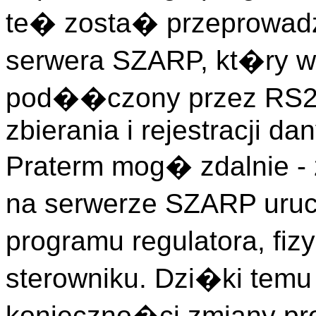
te� zosta� przeprowad
serwera SZARP, kt�ry w 
pod��czony przez RS232
zbierania i rejestracji d
Praterm mog� zdalnie - 
na serwerze SZARP uru
programu regulatora, fi
sterowniku. Dzi�ki temu
konieczno�ci zmiany pr