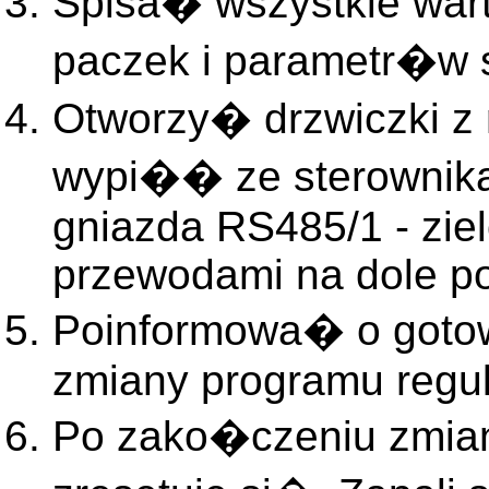
Spisa� wszystkie wa
paczek i parametr�w 
Otworzy� drzwiczki z 
wypi�� ze sterownika
gniazda RS485/1 - zie
przewodami na dole po 
Poinformowa� o goto
zmiany programu regul
Po zako�czeniu zmian