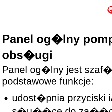
Panel og�lny pomp 
obs�ugi
Panel og�lny jest sza
podstawowe funkcje:
udost�pnia przyciski 
s�u��ce do za��cz