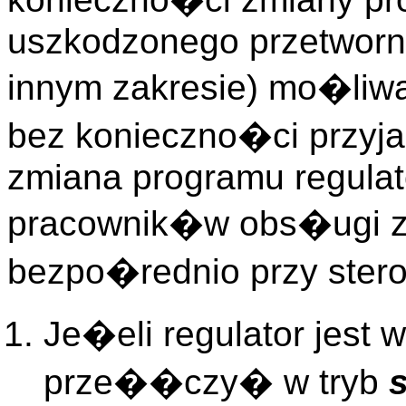
uszkodzonego przetworn
innym zakresie) mo�liwa
bez konieczno�ci przyja
zmiana programu regul
pracownik�w obs�ugi z
bezpo�rednio przy stero
Je�eli regulator jest w
prze��czy� w tryb