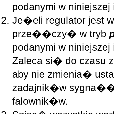
podanymi w niniejszej
Je�eli regulator jest w
prze��czy� w tryb
podanymi w niniejszej
Zaleca si� do czasu 
aby nie zmienia� us
zadajnik�w sygna��
falownik�w.