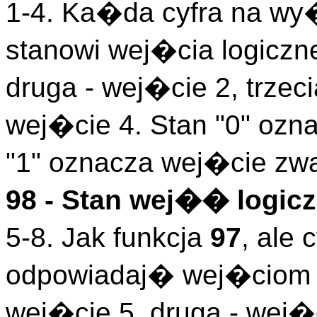
1-4. Ka�da cyfra na wy
stanowi wej�cia logiczn
druga - wej�cie 2, trzeci
wej�cie 4. Stan "0" ozn
"1" oznacza wej�cie zwa
98 - Stan wej�� logicz
5-8. Jak funkcja
97
, ale
odpowiadaj� wej�ciom l
wej�cie 5, druga - wej�c