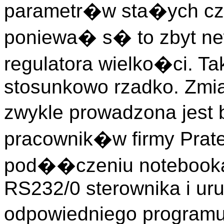
parametr�w sta�ych cz
poniewa� s� to zbyt ne
regulatora wielko�ci. T
stosunkowo rzadko. Zmia
zwykle prowadzona jest
pracownik�w firmy Prat
pod��czeniu notebook
RS232/0 sterownika i ur
odpowiedniego programu