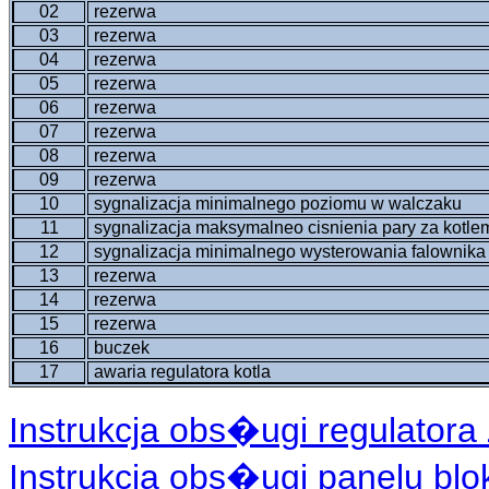
02
rezerwa
03
rezerwa
04
rezerwa
05
rezerwa
06
rezerwa
07
rezerwa
08
rezerwa
09
rezerwa
10
sygnalizacja minimalnego poziomu w walczaku
11
sygnalizacja maksymalneo cisnienia pary za kotle
12
sygnalizacja minimalnego wysterowania falownika
13
rezerwa
14
rezerwa
15
rezerwa
16
buczek
17
awaria regulatora kotla
Instrukcja obs�ugi regulatora 
Instrukcja obs�ugi panelu blo