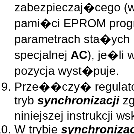
zabezpieczaj�cego (w
pami�ci EPROM progr
parametrach sta�ych 
specjalnej
AC
), je�li
pozycja wyst�puje.
Prze��czy� regulato
tryb
synchronizacji
zg
niniejszej instrukcji 
W trybie
synchronizac