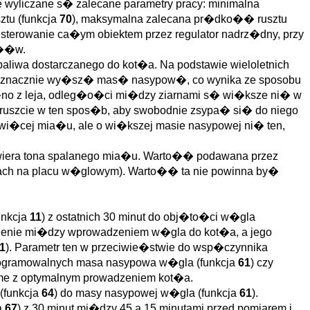
wyliczane s� zalecane parametry pracy: minimalna
ztu (funkcja
70
), maksymalna zalecana pr�dko�� rusztu
terowanie ca�ym obiektem przez regulator nadrz�dny, przy
t��w.
iwa dostarczanego do kot�a. Na podstawie wieloletnich
a znacznie wy�sz� mas� nasypow�, co wynika ze sposobu
no z leja, odleg�o�ci mi�dzy ziarnami s� wi�ksze ni� w
ruszcie w ten spos�b, aby swobodnie zsypa� si� do niego
i�cej mia�u, ale o wi�kszej masie nasypowej ni� ten,
iera tona spalanego mia�u. Warto�� podawana przez
scach na placu w�glowym). Warto�� ta nie powinna by�
unkcja
11
) z ostatnich 30 minut do obj�to�ci w�gla
nienie mi�dzy wprowadzeniem w�gla do kot�a, a jego
1
). Parametr ten w przeciwie�stwie do wsp�czynnika
rogramowalnych masa nasypowa w�gla (funkcja
61
) czy
ame z optymalnym prowadzeniem kot�a.
(funkcja
64
) do masy nasypowej w�gla (funkcja
61
).
a
67
) z 30 minut mi�dzy 45 a 15 minutami przed pomiarem i