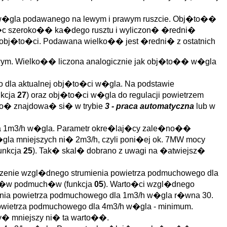
 w�gla podawanego na lewym i prawym ruszcie. Obj�to��
�c szeroko�� ka�dego rusztu i wyliczon� �redni�
 obj�to�ci. Podawana wielko�� jest �redni� z ostatnich
ym. Wielko�� liczona analogicznie jak obj�to�� w�gla
 dla aktualnej obj�to�ci w�gla. Na podstawie
nkcja
27
) oraz obj�to�ci w�gla do regulacji powietrzem
cio� znajdowa� si� w trybie
3 - praca automatyczna
lub w
la 1m3/h w�gla. Parametr okre�laj�cy zale�no��
la mniejszych ni� 2m3/h, czyli poni�ej ok. 7MW mocy
unkcja
25
). Tak� skal� dobrano z uwagi na �atwiejsz�
czenie wzgl�dnego strumienia powietrza podmuchowego dla
nik�w podmuch�w (funkcja
05
). Warto�ci wzgl�dnego
nia powietrza podmuchowego dla 1m3/h w�gla r�wna 30.
owietrza podmuchowego dla 4m3/h w�gla - minimum.
y� mniejszy ni� ta warto��.