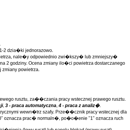
.
-2 dzia�ki jednorazowo.
etrza, nale�y odpowiednio zwi�kszy� lub zmniejszy�
na 2 godziny. Ocena zmiany ilo�ci powietrza dostarczanego
 zmiany powietrza.
 lewego rusztu, za��czania pracy wstecznej prawego rusztu.
ji
,
3 - praca automatyczna
,
4 - praca z analiz�
.
rycznymi wewn�trz szafy. Prze��cznik pracy wstecznej dla
"0" oznacza prac� normaln�, po�o�enie "1" oznacza ruch
nienia (lewy ruszt) lub panelu blokad (prawy ruszt).