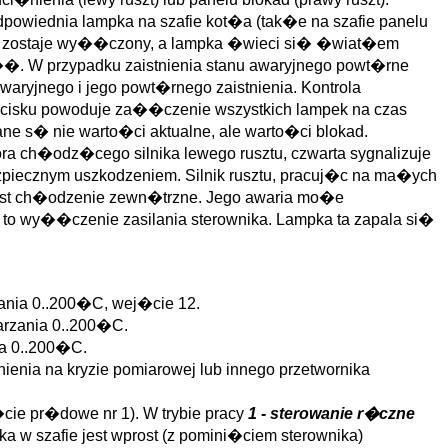
 odpowiednia lampka na szafie kot�a (tak�e na szafie panelu
y zostaje wy��czony, a lampka �wieci si� �wiat�em
��. W przypadku zaistnienia stanu awaryjnego powt�rne
yjnego i jego powt�rnego zaistnienia. Kontrola
zycisku powoduje za��czenie wszystkich lampek na czas
ne s� nie warto�ci aktualne, ale warto�ci blokad.
ora ch�odz�cego silnika lewego rusztu, czwarta sygnalizuje
zpiecznym uszkodzeniem. Silnik rusztu, pracuj�c na ma�ych
jest ch�odzenie zewn�trzne. Jego awaria mo�e
a to wy��czenie zasilania sterownika. Lampka ta zapala si�
zania 0..200�C, wej�cie 12.
warzania 0..200�C.
ia 0..200�C.
enia na kryzie pomiarowej lub innego przetwornika
ie pr�dowe nr 1). W trybie pracy
1 - sterowanie r�czne
a w szafie jest wprost (z pomini�ciem sterownika)