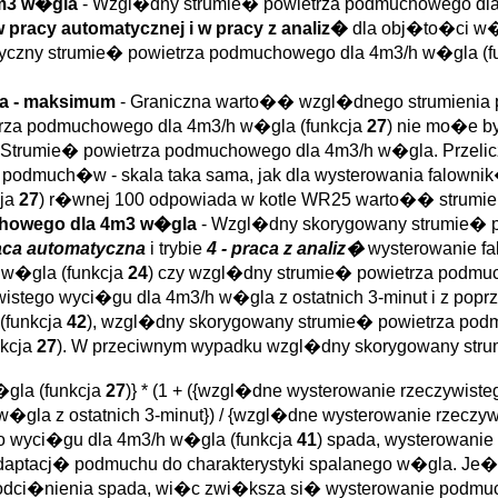
4m3 w�gla
- Wzgl�dny strumie� powietrza podmuchowego d
pracy automatycznej i w pracy z analiz�
dla obj�to�ci w�
ktyczny strumie� powietrza podmuchowego dla 4m3/h w�gla (f
za - maksimum
- Graniczna warto�� wzgl�dnego strumienia
trza podmuchowego dla 4m3/h w�gla (funkcja
27
) nie mo�e b
 Strumie� powietrza podmuchowego dla 4m3/h w�gla. Przeli
ka podmuch�w - skala taka sama, jak dla wysterowania falow
cja
27
) r�wnej 100 odpowiada w kotle WR25 warto�� strumie
chowego dla 4m3 w�gla
- Wzgl�dny skorygowany strumie� 
raca automatyczna
i trybie
4 - praca z analiz�
wysterowanie f
 w�gla (funkcja
24
) czy wzgl�dny strumie� powietrza podmu
istego wyci�gu dla 4m3/h w�gla z ostatnich 3-minut i z popr
(funkcja
42
), wzgl�dny skorygowany strumie� powietrza po
nkcja
27
). W przeciwnym wypadku wzgl�dny skorygowany str
gla (funkcja
27
)} * (1 + ({wzgl�dne wysterowanie rzeczywiste
�gla z ostatnich 3-minut}) / {wzgl�dne wysterowanie rzeczy
o wyci�gu dla 4m3/h w�gla (funkcja
41
) spada, wysterowani
 adaptacj� podmuchu do charakterystyki spalanego w�gla. Je�el
odci�nienia spada, wi�c zwi�ksza si� wysterowanie podmuc