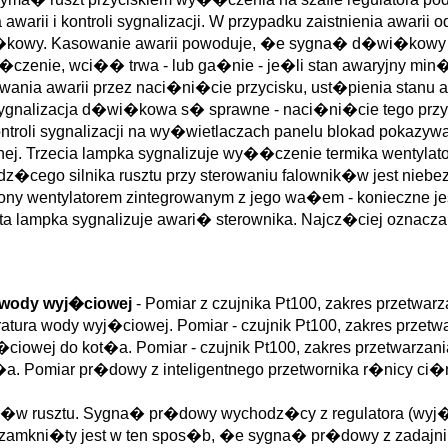
awarii i kontroli sygnalizacji. W przypadku zaistnienia awarii
wi�kowy. Kasowanie awarii powoduje, �e sygna� d�wi�kow
czenie, wci�� trwa - lub ga�nie - je�li stan awaryjny min
warii przez naci�ni�cie przycisku, ust�pienia stanu awar
 i sygnalizacja d�wi�kowa s� sprawne - naci�ni�cie tego pr
troli sygnalizacji na wy�wietlaczach panelu blokad pokazywa
jnej. Trzecia lampka sygnalizuje wy��czenie termika wentylat
�cego silnika rusztu przy sterowaniu falownik�w jest niebe
ony wentylatorem zintegrowanym z jego wa�em - konieczne 
sta lampka sygnalizuje awari� sterownika. Najcz�ciej oznacz
 wody wyj�ciowej
- Pomiar z czujnika Pt100, zakres przetwar
atura wody wyj�ciowej. Pomiar - czujnik Pt100, zakres przet
ciowej do kot�a. Pomiar - czujnik Pt100, zakres przetwarzan
. Pomiar pr�dowy z inteligentnego przetwornika r�nicy ci�ni
k�w rusztu. Sygna� pr�dowy wychodz�cy z regulatora (wyj�c
�d zamkni�ty jest w ten spos�b, �e sygna� pr�dowy z zadajnik