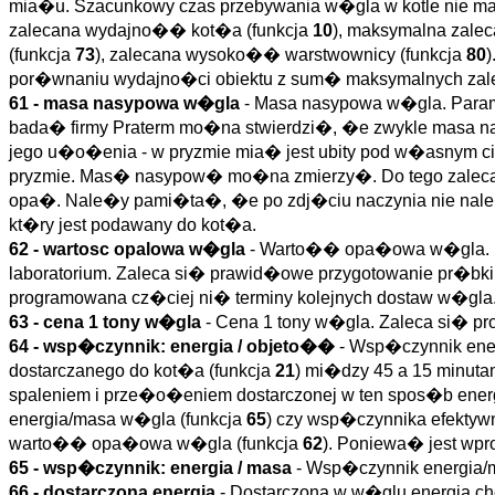
mia�u. Szacunkowy czas przebywania w�gla w kotle nie ma 
zalecana wydajno�� kot�a (funkcja
10
), maksymalna zale
(funkcja
73
), zalecana wysoko�� warstwownicy (funkcja
80
)
por�wnaniu wydajno�ci obiektu z sum� maksymalnych zal
61 - masa nasypowa w�gla
- Masa nasypowa w�gla. Param
bada� firmy Praterm mo�na stwierdzi�, �e zwykle masa 
jego u�o�enia - w pryzmie mia� jest ubity pod w�asnym 
pryzmie. Mas� nasypow� mo�na zmierzy�. Do tego zaleca s
opa�. Nale�y pami�ta�, �e po zdj�ciu naczynia nie nale
kt�ry jest podawany do kot�a.
62 - wartosc opalowa w�gla
- Warto�� opa�owa w�gla. P
laboratorium. Zaleca si� prawid�owe przygotowanie pr�bki
programowana cz�ciej ni� terminy kolejnych dostaw w�gla
63 - cena 1 tony w�gla
- Cena 1 tony w�gla. Zaleca si� pr
64 - wsp�czynnik: energia / objeto��
- Wsp�czynnik ene
dostarczanego do kot�a (funkcja
21
) mi�dzy 45 a 15 minut
spaleniem i prze�o�eniem dostarczonej w ten spos�b energ
energia/masa w�gla (funkcja
65
) czy wsp�czynnika efektyw
warto�� opa�owa w�gla (funkcja
62
). Poniewa� jest wp
65 - wsp�czynnik: energia / masa
- Wsp�czynnik energia/
66 - dostarczona energia
- Dostarczona w w�glu energia ch