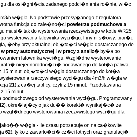
i�gu dla osi�gni�cia zadanego podci�nienia ro�nie, wi�c
m3/h w�gla. Na podstawie przesy�anego z regulatora
dwrotna funkcja do zale�no�ci
powietrze podmuchowe a
u ma si� tak do wysterowania rzeczywistego w kotle WR25
go wysterowania falownika wyci�gu. Innymi s�owy: bior�c
, �eby przy aktualnej obj�to�ci w�gla dostarczanego do
 pracy automatycznej i w pracy z analiz�
by�a po
terowaniem falownika wyci�gu. Wzgl�dne wysterowanie
naturaln� niejednorodno�ci� podawanego do kot�a paliwa,
ch 15 minut: obj�to�ci w�gla dostarczanego do kot�a
wysterowania rzeczywistego wyci�gu dla 4m3/h w�gla w
kcja
21
) z ca�ej tablicy, czyli z 15 minut. Przedstawiana
z 15 minut.
rza podmuchowego od wysterowania wyci�gu. Programowany
42
), okre�laj�cy o jak du�� korekt� wynikaj�c� ze
o wzgl�dnego wysterowania rzeczywistego wyci�gu dla
 jako�� w�gla - ile czasu potrzebuje on na ca�kowite
cja
62
), tylko z zawarto�ci� cz�ci lotnych oraz granulacj�