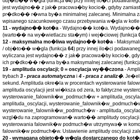
obj�to�� w�gla (funkcja
64
) przy innej ilo�ci podawane
jest wydajno�� z jak� pracowa�by kocio�, gdyby zamiast 
pr�dko�� r�wna by�a minimalnej zalecanej. Minimalna za
wpisanego szacunkowego czasu przebywania w�gla w kotle 
11 - wydajno�� kot�a
- Wydajno�� kot�a. Wydajno�� li
(warto�� na wy�wietlaczu sta�ym) i wej�ciowej (funkcja
12 - maksymalna mo�liwa wydajno�� kot�a
- Maksymal
/ obj�to�� w�gla (funkcja
64
) przy innej ilo�ci podawan
wyliczana jest wydajno�� z jak� pracowa�by kocio�, gdyb
ich pr�dko�� r�wna by�a maksymalnej zalecanej (funkc
19 - amplituda oscylacji; 0 = oscylacja wy��czona
- Ampl
trybach
3 - praca automatyczna
i
4 - praca z analiz�
. Je�el
sekund. Amplituda okre�la w procentach wysterowanie fal
amplituda oscylacji jest wi�ksza od zera, to faktyczne w
wysterowanie_falownik�w_podmuch�w + amplituda_oscylac
amplituda_oscylacji, wysterowanie_falownik�w_podmuch�w 
wysterowanie_falownik�w_podmuch�w - amplituda_oscylacji
wzgl�du na zaprogramowan� warto�� amplitudy oscylacji, 
wysterowania falownik�w podmuch�w utrzymywa� w komorz
falownik�w podmuch�w. Ustawienie amplitudy oscylacji zale
20 - wymagana objeto�� w�gla dostarczanego do kot