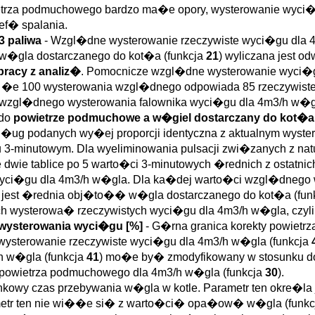
owietrza podmuchowego bardzo ma�e opory, wysterowanie wyc
f� spalania.
3 paliwa
- Wzgl�dne wysterowanie rzeczywiste wyci�gu dla 4
 w�gla dostarczanego do kot�a (funkcja
21
) wyliczana jest o
pracy z analiz�
. Pomocnicze wzgl�dne wysterowanie wyci�g
) �e 100 wysterowania wzgl�dnego odpowiada 85 rzeczywiste
gl�dnego wysterowania falownika wyci�gu dla 4m3/h w�gla
 do
powietrze podmuchowe a w�giel dostarczany do kot�a w
ed�ug podanych wy�ej proporcji identyczna z aktualnym wys
lu 3-minutowym. Dla wyeliminowania pulsacji zwi�zanych z 
dwie tablice po 5 warto�ci 3-minutowych �rednich z ostatni
wyci�gu dla 4m3/h w�gla. Dla ka�dej warto�ci wzgl�dnego 
a jest �rednia obj�to�� w�gla dostarczanego do kot�a (fun
 wysterowa� rzeczywistych wyci�gu dla 4m3/h w�gla, czyli 
 wysterowania wyci�gu [%]
- G�rna granica korekty powiet
e wysterowanie rzeczywiste wyci�gu dla 4m3/h w�gla (funkcja
h w�gla (funkcja
41
) mo�e by� zmodyfikowany w stosunku d
powietrza podmuchowego dla 4m3/h w�gla (funkcja
30
).
nkowy czas przebywania w�gla w kotle. Parametr ten okre�la
arametr ten nie wi��e si� z warto�ci� opa�ow� w�gla (funk