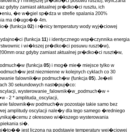
twownicy i mniejszej pr�dko�ci posuwu rusztu), wyliczana
 gdyby zamiast aktualnej pr�dko�ci rusztu, ich
eniu, �e w�giel sp�dza w strefie spalania 200%
lania ma d�ugo�� 4m.
io� (funkcja
02
) i r�nicy temperatury wody wyj�ciowej
ydajno�ci (funkcja
11
) i identycznego wsp�czynnika energia
arstwownic i wi�kszej pr�dko�ci posuwu ruszt�w),
200mm oraz gdyby zamiast aktualnej pr�dko�ci ruszt�w,
w podmuch�w (funkcja
05
) i mog� mie� miejsce tylko w
 podmuch�w jest niezmienne w kolejnych cyklach co 30
erowanie falownik�w podmuch�w (funkcja
05
). Je�eli
yklach 30 sekundowych nast�puj�co:
oscylacji, wysterowanie_falownik�w_podmuch�w +
- 2 * amplituda_oscylacji,
wanie falownik�w podmuch�w pozostaje takie samo bez
j amplitudy oscylacji nale�y dla tego samego �redniego
ynikaj�cemu z okresowo wi�kszego wysterowania
piekania si�.
�to�� jest liczona na podstawie temperatury wej�ciowej