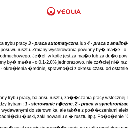
a trybu pracy
3 - praca automatyczna
lub
4 - praca z analiz�
osuwu rusztu. Zmiany wysterowania powinny by� ma�e - o 1
muchowego. Je�eli w kotle jest za ma�o lub za du�o powi
nny by� ma�e - o 0,1-2,0% jednorazowo, nie cz�ciej ni� raz 
okre�lenia �redniej sprawno�ci z okresu czasu od ostatniej
any trybu pracy, balansu rusztu, za��czania pracy wstecznej
zy trybami:
1 - sterowanie r�czne
,
2 - praca w synchronizac
 wydawanymi do sterownika, ale tak�e z po��czeniami elekt
adni�ciu �uski, zaklinowaniu si� rusztu itp.). Po�o�enie 
a� ruszt przyciskiem wy��czenia na szafie regulatora podci�