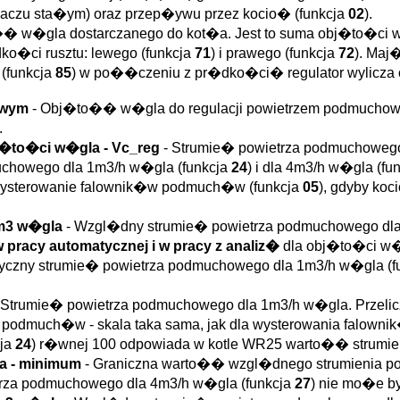
laczu sta�ym) oraz przep�ywu przez kocio� (funkcja
02
).
� w�gla dostarczanego do kot�a. Jest to suma obj�to�ci
dko�ci rusztu: lewego (funkcja
71
) i prawego (funkcja
72
). Maj
 (funkcja
85
) w po��czeniu z pr�dko�ci� regulator wylicza
howym
- Obj�to�� w�gla do regulacji powietrzem podmuchow
.
bj�to�ci w�gla - Vc_reg
- Strumie� powietrza podmuchowego
chowego dla 1m3/h w�gla (funkcja
24
) i dla 4m3/h w�gla (fu
y wysterowanie falownik�w podmuch�w (funkcja
05
), gdyby ko
1m3 w�gla
- Wzgl�dny strumie� powietrza podmuchowego d
pracy automatycznej i w pracy z analiz�
dla obj�to�ci w�g
ktyczny strumie� powietrza podmuchowego dla 1m3/h w�gla (f
 Strumie� powietrza podmuchowego dla 1m3/h w�gla. Przeli
ka podmuch�w - skala taka sama, jak dla wysterowania falow
cja
24
) r�wnej 100 odpowiada w kotle WR25 warto�� strumie
za - minimum
- Graniczna warto�� wzgl�dnego strumienia p
trza podmuchowego dla 4m3/h w�gla (funkcja
27
) nie mo�e b