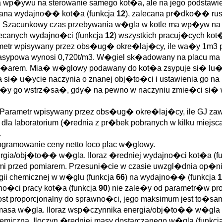
wp�ywu na sterowanie samego kot�a, ale na jego podstawie 
cana wydajno�� kot�a (funkcja
12
), zalecana pr�dko�� rus
. Szacunkowy czas przebywania w�gla w kotle ma wp�yw na s
ecanych wydajno�ci (funkcja
12
) wszystkich pracuj�cych ko
etr wpisywany przez obs�ug� okre�laj�cy, ile wa�y 1m3 pal
nasypowa wynosi 0,720t/m3. W�giel sk�adowany na placu m
ci�arem. Mia� w�glowy podawany do kot�a zsypuje si� lu�
i� u�ycie naczynia o znanej obj�to�ci i ustawienia go na 
�y go wstrz�sa�, gdy� na pewno w naczyniu zmie�ci si� w
arametr wpisywany przez obs�ug� okre�laj�cy, ile GJ zaw
 dla laboratorium (�rednia z pr�bek pobranych w kilku miej
.
ogramowanie ceny netto loco plac w�glowy.
rgia/obj�to�� w�gla. Iloraz �redniej wydajno�ci kot�a (f
ami przed pomiarem. Przesuni�cie w czasie uwzgl�dnia op�
ii chemicznej w w�glu (funkcja
66
) na wydajno�� (funkcja
1
no�ci pracy kot�a (funkcja
90
) nie zale�y od parametr�w p
rost proporcjonalny do sprawno�ci, jego maksimum jest to�s
masa w�gla. Iloraz wsp�czynnika energia/obj�to�� w�gla 
emiczna. Iloczyn �redniej masy dostarczanego w�gla (funkcj