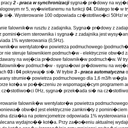
 pracy
2 - praca w synchronizacji
sygna� pr�dowy na wyj�ciu
logowym nr 5, wy�wietlanemu na funkcji
04
. Dlatego te� w t
 si�. Wysterowanie 100 odpowiada cz�stotliwo�ci 50Hz/ w
anie falownik�w rusztu z zadajnika. Sygna� pr�dowy z zadaj
pomini�ciem sterownika i sygna� z zadajnika jest wysy�any 
wiada 1% wysterowania (0,5Hz).
alownik�w wentylator�w powietrza podmuchowego (podmuch�
or nie steruje falownikiem podmuch�w - elektrycznie obw�d
) podawany na wej�cia pr�dowe falownik�w podmuch�w. W try
ka falownik�w podmuch�w - sygna�owi pr�dowemu na wej�ci
jach
03
i
04
pokrywaj� si�. W trybie
3 - praca automatyczna
o
wany strumie� powietrza podmuchowego dla 1,6 m3/h w�gla 
atorze kot�a w po��czeniu ze wspomagaj�cym programem ana
da cz�stotliwo�ci 0Hz, sygna� przek�ada si� na cz�stotl
erowanie falownik�w wentylator�w powietrza podmuchowego
 poniewa� obw�d jest elektrycznie zamkni�ty z pomini�ciem s
 jedna dzia�ka na potencjometrze odpowiada 1% wysterowania 
zalecana wydajno�� kot�a. Przy za�o�eniu aktualnej wydaj