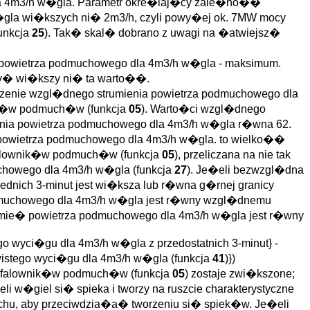
la 4m3/h w�gla. Parametr okre�laj�cy zale�no��
gla wi�kszych ni� 2m3/h, czyli powy�ej ok. 7MW mocy
unkcja
25
). Tak� skal� dobrano z uwagi na �atwiejsz�
 powietrza podmuchowego dla 4m3/h w�gla - maksimum.
y� wi�kszy ni� ta warto��.
czenie wzgl�dnego strumienia powietrza podmuchowego dla
nik�w podmuch�w (funkcja
05
). Warto�ci wzgl�dnego
nia powietrza podmuchowego dla 4m3/h w�gla r�wna 62.
powietrza podmuchowego dla 4m3/h w�gla. to wielko��
alownik�w podmuch�w (funkcja
05
), przeliczana na nie tak
chowego dla 4m3/h w�gla (funkcja
27
). Je�eli bezwzgl�dna
zednich 3-minut jest wi�ksza lub r�wna g�rnej granicy
dmuchowego dla 4m3/h w�gla jest r�wny wzgl�dnemu
umie� powietrza podmuchowego dla 4m3/h w�gla jest r�wny
go wyci�gu dla 4m3/h w�gla z przedostatnich 3-minut} -
wistego wyci�gu dla 4m3/h w�gla (funkcja
41
)})
e falownik�w podmuch�w (funkcja
05
) zostaje zwi�kszone;
i w�giel si� spieka i tworzy na ruszcie charakterystyczne
hu, aby przeciwdzia�a� tworzeniu si� spiek�w. Je�eli