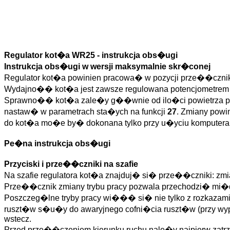
Regulator kot�a WR25 - instrukcja obs�ugi
Instrukcja obs�ugi w wersji maksymalnie skr�conej
Regulator kot�a powinien pracowa� w pozycji prze��cznik
Wydajno�� kot�a jest zawsze regulowana potencjometrem p
Sprawno�� kot�a zale�y g��wnie od ilo�ci powietrza pod
nastaw� w parametrach sta�ych na funkcji
27
. Zmiany powi
do kot�a mo�e by� dokonana tylko przy u�yciu komputera - 
Pe�na instrukcja obs�ugi
Przyciski i prze��czniki na szafie
Na szafie regulatora kot�a znajduj� si� prze��czniki: zmi
Prze��cznik zmiany trybu pracy pozwala przechodzi� mi�d
Poszczeg�lne tryby pracy wi��� si� nie tylko z rozkazami
ruszt�w s�u�y do awaryjnego cofni�cia ruszt�w (przy wyp
wstecz.
Przed prze��czeniem kierunku ruchu nale�y najpierw zatrzym