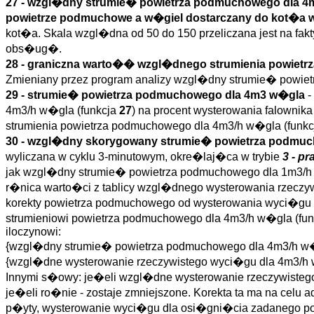
27 - wzgl�dny strumie� powietrza podmuchowego dla 
powietrze podmuchowe a w�giel dostarczany do kot�a w 
kot�a. Skala wzgl�dna od 50 do 150 przeliczana jest na fa
obs�ug�.
28 - graniczna warto�� wzgl�dnego strumienia powietr
Zmieniany przez program analizy wzgl�dny strumie� powie
29 - strumie� powietrza podmuchowego dla 4m3 w�gla
-
4m3/h w�gla (funkcja
27
) na procent wysterowania falowni
strumienia powietrza podmuchowego dla 4m3/h w�gla (funk
30 - wzgl�dny skorygowany strumie� powietrza podmu
wyliczana w cyklu 3-minutowym, okre�laj�ca w trybie
3 - p
jak wzgl�dny strumie� powietrza podmuchowego dla 1m3/h
r�nica warto�ci z tablicy wzgl�dnego wysterowania rzeczyw
korekty powietrza podmuchowego od wysterowania wyci�gu 
strumieniowi powietrza podmuchowego dla 4m3/h w�gla (fu
iloczynowi:
{wzgl�dny strumie� powietrza podmuchowego dla 4m3/h w�
{wzgl�dne wysterowanie rzeczywistego wyci�gu dla 4m3/h w
Innymi s�owy: je�eli wzgl�dne wysterowanie rzeczywisteg
je�eli ro�nie - zostaje zmniejszone. Korekta ta ma na celu
p�yty, wysterowanie wyci�gu dla osi�gni�cia zadanego p