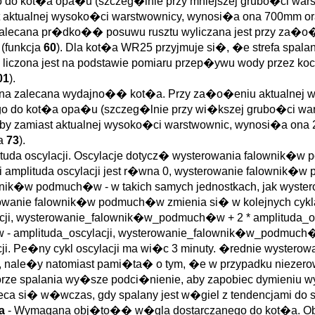
go do kot�a opa�u (szczeg�lnie przy mniejszej grubo�ci wars
aktualnej wysoko�ci warstwownicy, wynosi�a ona 700mm oraz
lecana pr�dko�� posuwu rusztu wyliczana jest przy za�o�
(funkcja
60
). Dla kot�a WR25 przyjmuje si�, �e strefa spa
czona jest na podstawie pomiaru przep�ywu wody przez koc
01
).
na zalecana wydajno�� kot�a. Przy za�o�eniu aktualnej w
ego do kot�a opa�u (szczeg�lnie przy wi�kszej grubo�ci w
y zamiast aktualnej wysoko�ci warstwownic, wynosi�a ona 
ja
73
).
ituda oscylacji. Oscylacje dotycz� wysterowania falownik�
i amplituda oscylacji jest r�wna 0, wysterowanie falownik�w
ownik�w podmuch�w - w takich samych jednostkach, jak wyst
ysterowanie falownik�w podmuch�w zmienia si� w kolejnych c
ji, wysterowanie_falownik�w_podmuch�w + 2 * amplituda_
- amplituda_oscylacji, wysterowanie_falownik�w_podmuch�w 
. Pe�ny cykl oscylacji ma wi�c 3 minuty. �rednie wystero
nale�y natomiast pami�ta� o tym, �e w przypadku niezerowe
e spalania wy�sze podci�nienie, aby zapobiec dymieniu w
ca si� w�wczas, gdy spalany jest w�giel z tendencjami do s
�a
- Wymagana obj�to�� w�gla dostarczanego do kot�a. Obj