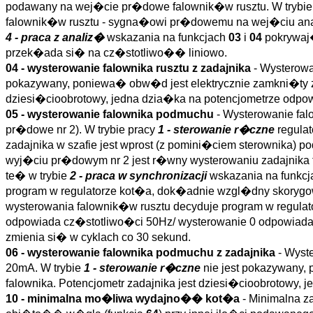
podawany na wej�cie pr�dowe falownik�w rusztu. W trybie
falownik�w rusztu - sygna�owi pr�dowemu na wej�ciu ana
4 - praca z analiz�
wskazania na funkcjach
03
i
04
pokrywaj�
przek�ada si� na cz�stotliwo�� liniowo.
04 - wysterowanie falownika rusztu z zadajnika
- Wysterow
pokazywany, poniewa� obw�d jest elektrycznie zamkni�ty z 
dziesi�cioobrotowy, jedna dzia�ka na potencjometrze odpo
05 - wysterowanie falownika podmuchu
- Wysterowanie f
pr�dowe nr 2). W trybie pracy
1 - sterowanie r�czne
regulat
zadajnika w szafie jest wprost (z pomini�ciem sterownika
wyj�ciu pr�dowym nr 2 jest r�wny wysterowaniu zadajni
te� w trybie
2 - praca w synchronizacji
wskazania na funkc
program w regulatorze kot�a, dok�adnie wzgl�dny skorygo
wysterowania falownik�w rusztu decyduje program w regul
odpowiada cz�stotliwo�ci 50Hz/ wysterowanie 0 odpowia
zmienia si� w cyklach co 30 sekund.
06 - wysterowanie falownika podmuchu z zadajnika
- Wyst
20mA. W trybie
1 - sterowanie r�czne
nie jest pokazywany,
falownika. Potencjometr zadajnika jest dziesi�cioobrotowy,
10 - minimalna mo�liwa wydajno�� kot�a
- Minimalna 