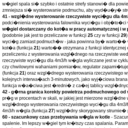
w�giel spala si� szybko i ostatnie strefy stanowi� dla p
zmniejsza si� wysterowanie podmuchu, aby wyd�u�y� stre
41 - wzgl�dne wysterowanie rzeczywiste wyci�gu dla 4m
podci�nienia wysterowania falownika wyci�gu i obj�to�ci
w�giel dostarczany do kot�a w pracy automatycznej i w 
(podobnie jak jest to przeliczane w funkcji
25
czy w funkcji
29
wyci�g zamiast podmuch�w - jaka powinna by� warto�� wz
kot�a (funkcja
21
) warto�� otrzymana z funkcji identycznej
przeliczeniu z wysterowania wzgl�dnego na rzeczywiste w
rzeczywiste wyci�gu dla 4m3/h w�gla wyliczane jest w cyk
czy chwilowymi wahaniami pomiar�w, regulator zapami�tuje 
(funkcja
21
) oraz wzgl�dnego wysterowania rzeczywistego 
kolejnych interwa�ach 3-minutowych, jako wyj�ciowa bran
funkcja w�a�ciwa jest �redni� z ca�ej tablicy wzgl�dnych
42 - g�rna granica korekty powietrza podmuchowego od
pr�g w procentach w skali, w jakiej jest mierzone wzgl�dn
wzgl�dnego wysterowania rzeczywistego wyci�gu dla 4m3/
4m3/h w�gla (funkcja
27
) wzgl�dny skorygowany strumie� 
60 - szacunkowy czas przebywania w�gla w kotle
- Szacu
spalenie. Im lepszy w�giel tym kr�tszy czas spalania. P