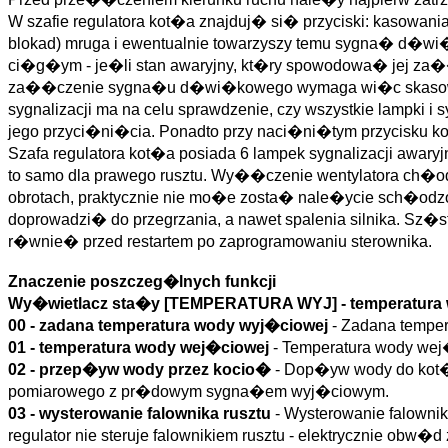
W szafie regulatora kot�a znajduj� si� przyciski: kasowania 
blokad) mruga i ewentualnie towarzyszy temu sygna� d�
ci�g�ym - je�li stan awaryjny, kt�ry spowodowa� jej za��
za��czenie sygna�u d�wi�kowego wymaga wi�c skasowania a
sygnalizacji ma na celu sprawdzenie, czy wszystkie lampki
jego przyci�ni�cia. Ponadto przy naci�ni�tym przycisku kon
Szafa regulatora kot�a posiada 6 lampek sygnalizacji awary
to samo dla prawego rusztu. Wy��czenie wentylatora ch�odz
obrotach, praktycznie nie mo�e zosta� nale�ycie sch�odz
doprowadzi� do przegrzania, a nawet spalenia silnika. Sz�
r�wnie� przed restartem po zaprogramowaniu sterownika.
Znaczenie poszczeg�lnych funkcji
Wy�wietlacz sta�y [TEMPERATURA WYJ] - temperatura
00 - zadana temperatura wody wyj�ciowej
- Zadana temper
01 - temperatura wody wej�ciowej
- Temperatura wody wej�
02 - przep�yw wody przez kocio�
- Dop�yw wody do kot�a
pomiarowego z pr�dowym sygna�em wyj�ciowym.
03 - wysterowanie falownika rusztu
- Wysterowanie falowni
regulator nie steruje falownikiem rusztu - elektrycznie obw