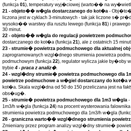
(funkcja
01
), temperatury wyj�ciowej (warto�� na wy�wiet
21 - objeto�� w�gla dostarczanego do kot�a
- Obj�to�
liczona jest w cyklach 3-minutowych - tak jak liczone s� pr�
wysoko�� warstwy dla rusztu lewego (funkcja
81
) i prawego
30 minut.
22 - objeto�� w�gla do regulacji powietrzem podmuc
dostarczanego do kot�a (funkcja
21
), ale z ostatnich 15 minut
23 - strumie� powietrza podmuchowego dla aktualnej o
zaprogramowanych wzgl�dnego strumienia powietrza podmu
podmuchowym (funkcja
22
), regulator wylicza jakie by�ob
trybie
4 - praca z analiz�
.
24 - wzgl�dny strumie� powietrza podmuchowego dla 
powietrze podmuchowe a w�giel dostarczany do kot�a w 
kot�a. Skala wzgl�dna od 50 do 150 przeliczana jest na fa
obs�ug�.
25 - strumie� powietrza podmuchowego dla 1m3 w�gla
-
1m3/h w�gla (funkcja
24
) na procent wysterowania falowni
strumienia powietrza podmuchowego dla 1m3/h w�gla (funk
26 - graniczna warto�� wzgl�dnego strumienia powietr
Zmieniany przez program analizy wzgl�dny strumie� powie