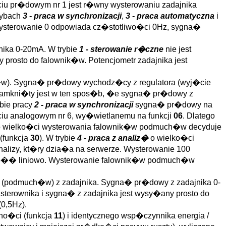
 pr�dowym nr 1 jest r�wny wysterowaniu zadajnika
rybach
3 - praca w synchronizacji
,
3 - praca automatyczna
i
ysterowanie 0 odpowiada cz�stotliwo�ci 0Hz, sygna�
nika 0-20mA. W trybie
1 - sterowanie r�czne
nie jest
prosto do falownik�w. Potencjometr zadajnika jest
w). Sygna� pr�dowy wychodz�cy z regulatora (wyj�cie
 zamkni�ty jest w ten spos�b, �e sygna� pr�dowy z
bie pracy
2 - praca w synchronizacji
sygna� pr�dowy na
u analogowym nr 6, wy�wietlanemu na funkcji
06
. Dlatego
 wielko�ci wysterowania falownik�w podmuch�w decyduje
(funkcja
30
). W trybie
4 - praca z analiz�
o wielko�ci
lizy, kt�ry dzia�a na serwerze. Wysterowanie 100
iwo�� liniowo. Wysterowanie falownik�w podmuch�w
 (podmuch�w) z zadajnika. Sygna� pr�dowy z zadajnika 0-
terownika i sygna� z zadajnika jest wysy�any prosto do
(0,5Hz).
no�ci (funkcja
11
) i identycznego wsp�czynnika energia /