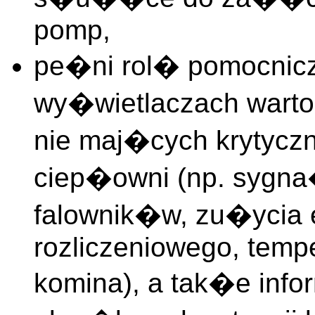
pomp,
pe�ni rol� pomocnic
wy�wietlaczach wart
nie maj�cych krytyczn
ciep�owni (np. sygn
falownik�w, zu�ycia en
rozliczeniowego, temp
komina), a tak�e info