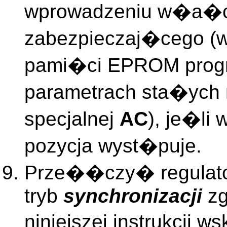
wprowadzeniu w�a�c
zabezpieczaj�cego (w
pami�ci EPROM progr
parametrach sta�ych 
specjalnej
AC
), je�li
pozycja wyst�puje.
Prze��czy� regulato
tryb
synchronizacji
zg
niniejszej instrukcji 