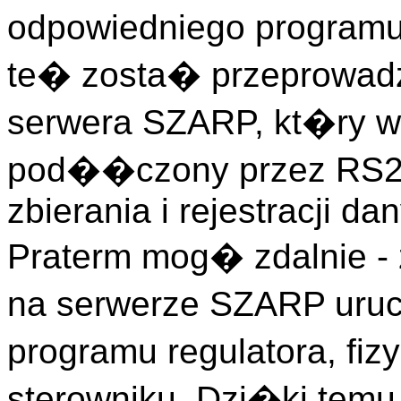
odpowiedniego programu
te� zosta� przeprowad
serwera SZARP, kt�ry w 
pod��czony przez RS232
zbierania i rejestracji d
Praterm mog� zdalnie - 
na serwerze SZARP uru
programu regulatora, fi
sterowniku. Dzi�ki temu