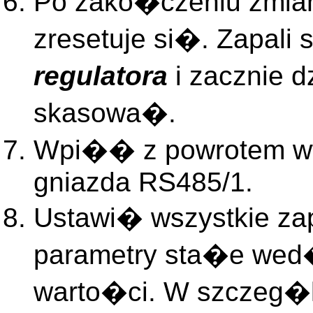
Po zako�czeniu zmian
zresetuje si�. Zapali
regulatora
i zacznie 
skasowa�.
Wpi�� z powrotem wt
gniazda RS485/1.
Ustawi� wszystkie za
parametry sta�e wed
warto�ci. W szczeg�