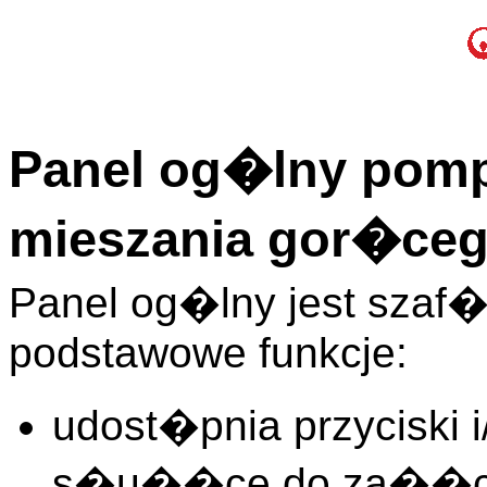
Panel og�lny pom
mieszania gor�cego
Panel og�lny jest sza
podstawowe funkcje:
udost�pnia przyciski 
s�u��ce do za��cz