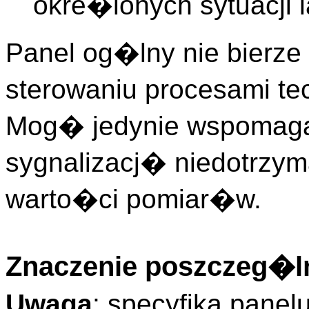
okre�lonych sytuacji 
Panel og�lny nie bierz
sterowaniu procesami te
Mog� jedynie wspomag
sygnalizacj� niedotrzy
warto�ci pomiar�w.
Znaczenie poszczeg�ln
Uwaga
: specyfika pane