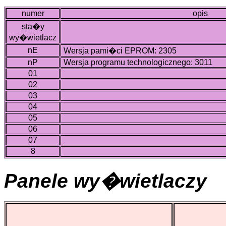
numer
opis
sta�y
wy�wietlacz
nE
Wersja pami�ci EPROM: 2305
nP
Wersja programu technologicznego: 3011
01
02
03
04
05
06
07
8
Panele wy�wietlaczy