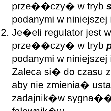
prze��czy� w tryb
podanymi w niniejszej
Je�eli regulator jest w
prze��czy� w tryb
podanymi w niniejszej
Zaleca si� do czasu 
aby nie zmienia� us
zadajnik�w sygna��