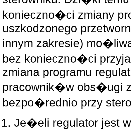
konieczno�ci zmiany pr
uszkodzonego przetworn
innym zakresie) mo�liwa
bez konieczno�ci przyja
zmiana programu regul
pracownik�w obs�ugi z
bezpo�rednio przy stero
Je�eli regulator jest w