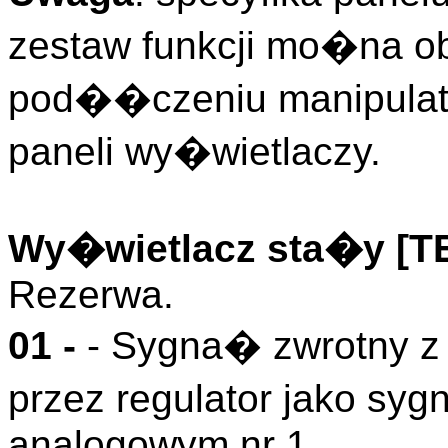
zestaw funkcji mo�na o
pod��czeniu manipulato
paneli wy�wietlaczy.
Wy�wietlacz sta�y [
Rezerwa.
01 -
- Sygna� zwrotny z
przez regulator jako s
analogowym nr 1.