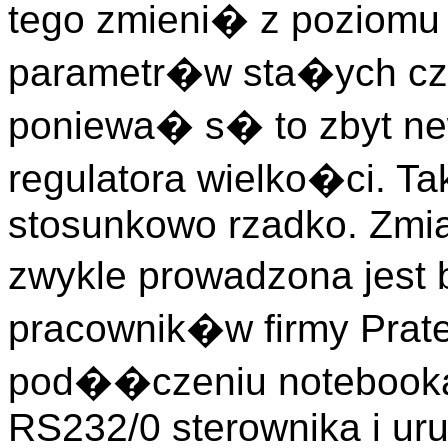
tego zmieni� z poziomu
parametr�w sta�ych cz
poniewa� s� to zbyt ne
regulatora wielko�ci. T
stosunkowo rzadko. Zmia
zwykle prowadzona jest
pracownik�w firmy Prat
pod��czeniu notebook
RS232/0 sterownika i ur