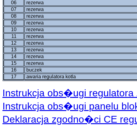
06
rezerwa
07
rezerwa
08
rezerwa
09
rezerwa
10
rezerwa
11
rezerwa
12
rezerwa
13
rezerwa
14
rezerwa
15
rezerwa
16
buczek
17
awaria regulatora kotla
Instrukcja obs�ugi regulatora 
Instrukcja obs�ugi panelu blo
Deklaracja zgodno�ci CE regul