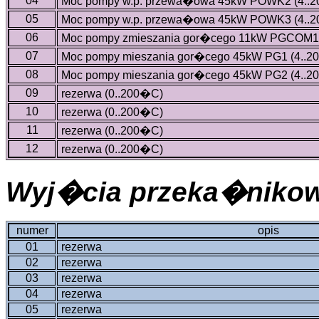
04
Moc pompy w.p. przewa�owa 45kW POWK2 (4..2
05
Moc pompy w.p. przewa�owa 45kW POWK3 (4..2
06
Moc pompy zmieszania gor�cego 11kW PGCOM1 
07
Moc pompy mieszania gor�cego 45kW PG1 (4..2
08
Moc pompy mieszania gor�cego 45kW PG2 (4..2
09
rezerwa (0..200�C)
10
rezerwa (0..200�C)
11
rezerwa (0..200�C)
12
rezerwa (0..200�C)
Wyj�cia przeka�niko
numer
opis
01
rezerwa
02
rezerwa
03
rezerwa
04
rezerwa
05
rezerwa