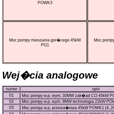
POWK3
Moc pompy mieszania gor�cego 45kW
Moc pompy
PG1
Wej�cia analogowe
numer
opis
01
Moc pompy w.p. wym. 30MW zak�ad CO 45kW PO
02
Moc pompy w.p. wym. 9MW technologia 22kW POW
03
Moc pompy w.p. przewa�owa 45kW POWK1 (4..2