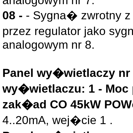
analogowym nr 7.
08 -
- Sygna� zwrotny z
przez regulator jako s
analogowym nr 8.
Panel wy�wietlaczy nr 
wy�wietlaczu: 1 - Mo
zak�ad CO 45kW POW
4..20mA, wej�cie 1 .