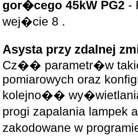
gor�cego 45kW PG2
-
wej�cie 8 .
Asysta przy zdalnej zm
Cz�� parametr�w takic
pomiarowych oraz konfigu
kolejno�� wy�wietlani
progi zapalania lampek a
zakodowane w programie