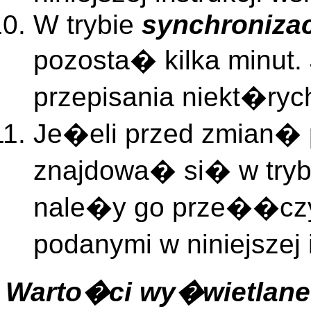
W trybie
synchronizac
pozosta� kilka minut.
przepisania niekt�ry
Je�eli przed zmian� 
znajdowa� si� w try
nale�y go prze��czy�
podanymi w niniejszej
Warto�ci wy�wietlane