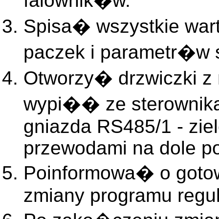
falownik�w.
Spisa� wszystkie wa
paczek i parametr�w 
Otworzy� drzwiczki z 
wypi�� ze sterownika
gniazda RS485/1 - zie
przewodami na dole po 
Poinformowa� o goto
zmiany programu regul