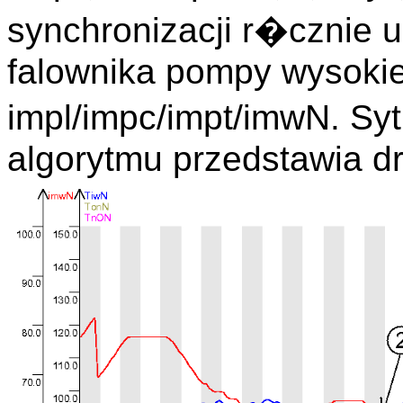
synchronizacji r�cznie 
falownika pompy wysoki
impl/impc/impt/imwN. Sy
algorytmu przedstawia dr