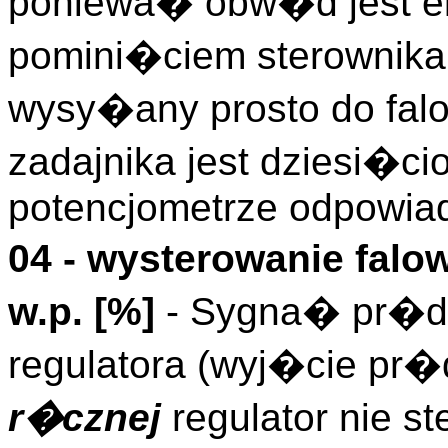
poniewa� obw�d jest el
pomini�ciem sterownika 
wysy�any prosto do falo
zadajnika jest dziesi�c
potencjometrze odpowia
04 - wysterowanie fal
w.p. [%]
- Sygna� pr�d
regulatora (wyj�cie pr�
r�cznej
regulator nie s