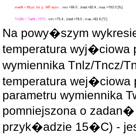
Na powy�szym wykresie
temperatura wyj�ciowa p
wymiennika Tnlz/Tncz/Tn
temperatura wej�ciowa p
parametru wymiennika T
pomniejszona o zadan�
przyk�adzie 15�C) - je