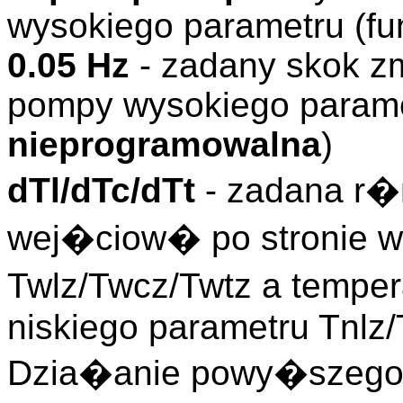
wysokiego parametru (f
0.05 Hz
- zadany skok z
pompy wysokiego parame
nieprogramowalna
)
dTl/dTc/dTt
- zadana r�
wej�ciow� po stronie w
Twlz/Twcz/Twtz a tempe
niskiego parametru Tnlz
Dzia�anie powy�szego a