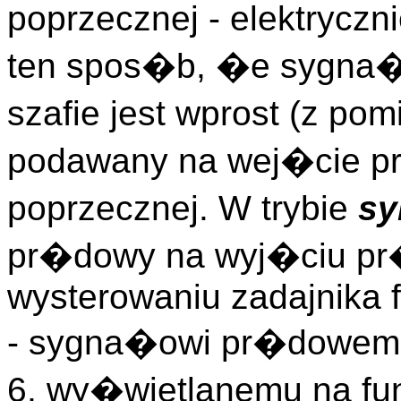
poprzecznej - elektrycz
ten spos�b, �e sygna�
szafie jest wprost (z po
podawany na wej�cie p
poprzecznej. W trybie
sy
pr�dowy na wyj�ciu pr
wysterowaniu zadajnika 
- sygna�owi pr�dowemu
6, wy�wietlanemu na fu