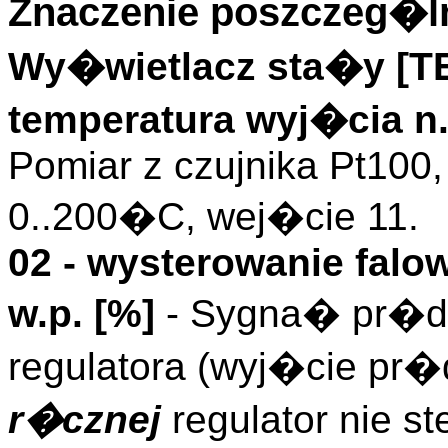
Znaczenie poszczeg�ln
Wy�wietlacz sta�y [
temperatura wyj�cia n
Pomiar z czujnika Pt100,
0..200�C, wej�cie 11.
02 - wysterowanie falo
w.p. [%]
- Sygna� pr�d
regulatora (wyj�cie pr�
r�cznej
regulator nie s