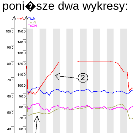
poni�sze dwa wykresy: