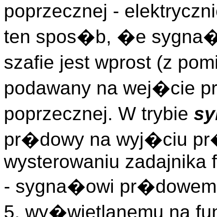
poprzecznej - elektrycz
ten spos�b, �e sygna�
szafie jest wprost (z po
podawany na wej�cie p
poprzecznej. W trybie
sy
pr�dowy na wyj�ciu pr
wysterowaniu zadajnika 
- sygna�owi pr�dowemu
5, wy�wietlanemu na fu