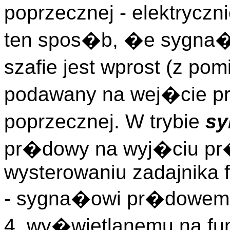
poprzecznej - elektrycz
ten spos�b, �e sygna�
szafie jest wprost (z po
podawany na wej�cie p
poprzecznej. W trybie
sy
pr�dowy na wyj�ciu pr
wysterowaniu zadajnika 
- sygna�owi pr�dowemu
4, wy�wietlanemu na fu