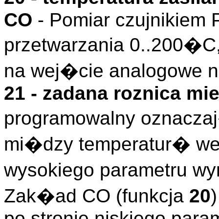
CO
- Pomiar czujnikiem 
przetwarzania 0..200�C
na wej�cie analogowe nr
21 - zadana roznica mi
programowalny oznacz
mi�dzy temperatur� we
wysokiego parametru wy
Zak�ad CO (funkcja
20
po stronie niskiego par