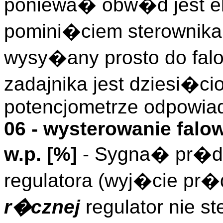
poniewa� obw�d jest el
pomini�ciem sterownika 
wysy�any prosto do falo
zadajnika jest dziesi�c
potencjometrze odpowia
06 - wysterowanie falo
w.p. [%]
- Sygna� pr�d
regulatora (wyj�cie pr�
r�cznej
regulator nie s