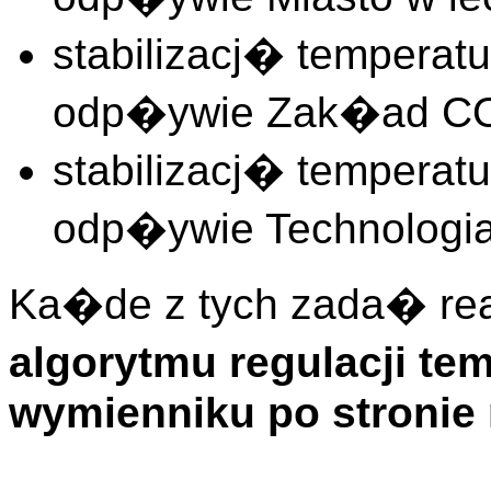
stabilizacj� temperat
odp�ywie Zak�ad C
stabilizacj� temperat
odp�ywie Technologia
Ka�de z tych zada� re
algorytmu regulacji te
wymienniku po stronie 