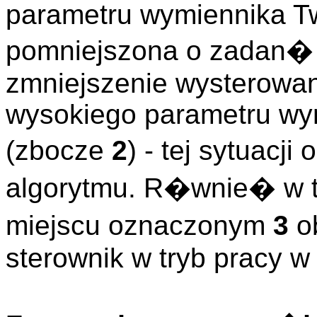
parametru wymiennika T
pomniejszona o zadan
zmniejszenie wysterowan
wysokiego parametru wy
(zbocze
2
) - tej sytuacj
algorytmu. R�wnie� w 
miejscu oznaczonym
3
o
sterownik w tryb pracy w 