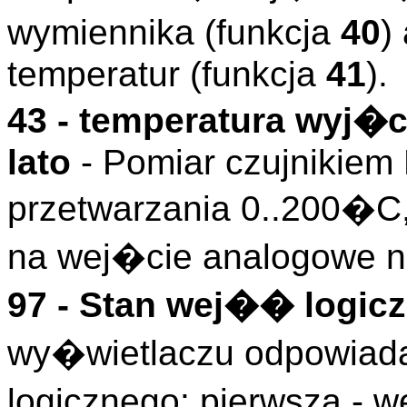
wymiennika (funkcja
40
)
temperatur (funkcja
41
).
43 - temperatura wyj�
lato
- Pomiar czujnikiem
przetwarzania 0..200�C
na wej�cie analogowe n
97 - Stan wej�� logicz
wy�wietlaczu odpowiada
logicznego: pierwsza - w