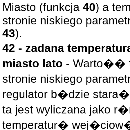
Miasto (funkcja
40
) a t
stronie niskiego paramet
43
).
42 - zadana temperatu
miasto lato
- Warto�� t
stronie niskiego parame
regulator b�dzie star
ta jest wyliczana jako 
temperatur� wej�ciow� 