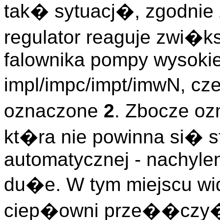
tak� sytuacj�, zgodnie 
regulator reaguje zwi�
falownika pompy wysoki
impl/impc/impt/imwN, c
oznaczone
2
. Zbocze o
kt�ra nie powinna si� s
automatycznej - nachylen
du�e. W tym miejscu 
ciep�owni prze��czy�a 