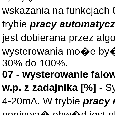
wskazania na funkcjach
trybie
pracy automatycz
jest dobierana przez al
wysterowania mo�e by�
30% do 100%.
07 - wysterowanie falo
w.p. z zadajnika [%]
- S
4-20mA. W trybie
pracy 
poniewa� obw�d jest el