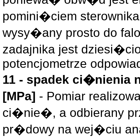
pomini�ciem sterownika 
wysy�any prosto do falo
zadajnika jest dziesi�c
potencjometrze odpowia
11 - spadek ci�nieni
[MPa]
- Pomiar realizow
ci�nie�, a odbierany pr
pr�dowy na wej�ciu an