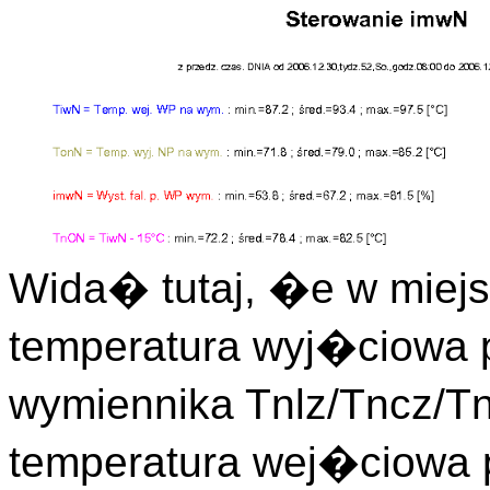
Wida� tutaj, �e w mie
temperatura wyj�ciowa p
wymiennika Tnlz/Tncz/T
temperatura wej�ciowa p