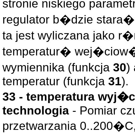
stronie niskiego parame
regulator b�dzie star
ta jest wyliczana jako 
temperatur� wej�ciow� 
wymiennika (funkcja
30
)
temperatur (funkcja
31
).
33 - temperatura wyj�
technologia
- Pomiar cz
przetwarzania 0..200�C