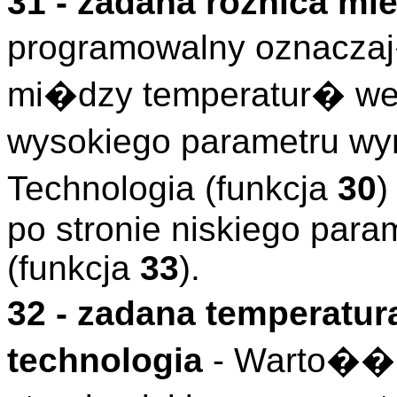
31 - zadana roznica mi
programowalny oznacz
mi�dzy temperatur� we
wysokiego parametru wy
Technologia (funkcja
30
)
po stronie niskiego par
(funkcja
33
).
32 - zadana temperatu
technologia
- Warto�� 