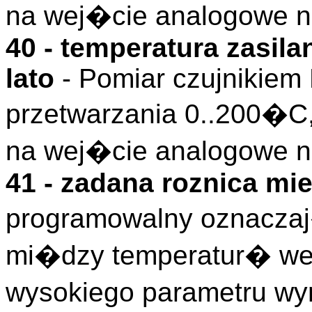
na wej�cie analogowe nr
40 - temperatura zasil
lato
- Pomiar czujnikiem
przetwarzania 0..200�C
na wej�cie analogowe nr
41 - zadana roznica mie
programowalny oznacz
mi�dzy temperatur� we
wysokiego parametru wym