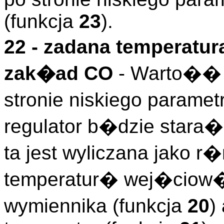
(funkcja
23
).
22 - zadana temperatu
zak�ad CO
- Warto�� 
stronie niskiego parame
regulator b�dzie star
ta jest wyliczana jako 
temperatur� wej�ciow� 
wymiennika (funkcja
20
)