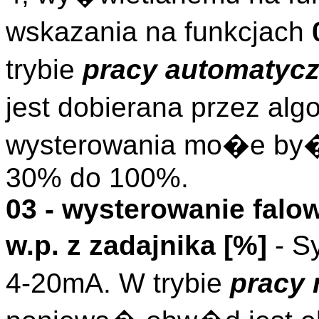
wskazania na funkcjach
trybie
pracy automatycz
jest dobierana przez al
wysterowania mo�e by�
30% do 100%.
03 - wysterowanie falo
w.p. z zadajnika [%]
- S
4-20mA. W trybie
pracy 