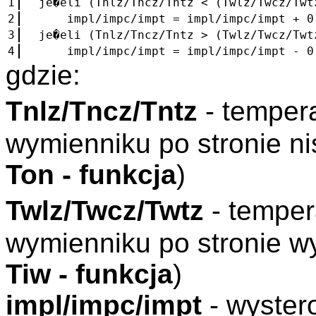
1
je�eli (Tnlz/Tncz/Tntz < (Twlz/Twcz/Twt
2
impl/impc/impt = impl/impc/impt + 0
3
je�eli (Tnlz/Tncz/Tntz > (Twlz/Twcz/Twt
4
impl/impc/impt = impl/impc/impt - 0
gdzie:
Tnlz/Tncz/Tntz
- temper
wymienniku po stronie ni
Ton - funkcja
)
Twlz/Twcz/Twtz
- temper
wymienniku po stronie w
Tiw - funkcja
)
impl/impc/impt
- wyster