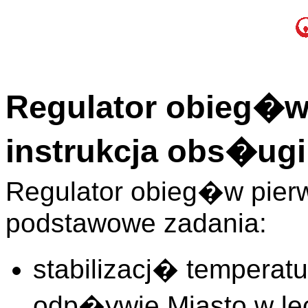
Regulator obieg�w
instrukcja obs�ugi
Regulator obieg�w pierw
podstawowe zadania:
stabilizacj� temperat
odp�ywie Miasto w lec