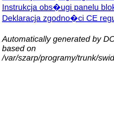
Instrukcja obs�ugi panelu blo
Deklaracja zgodno�ci CE regul
Automatically generated by 
based on
/var/szarp/programy/trunk/swi