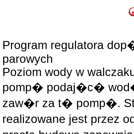
Program regulatora do
parowych
Poziom wody w walczaku 
pomp� podaj�c� wod� 
zaw�r za t� pomp�. St
realizowane jest przez