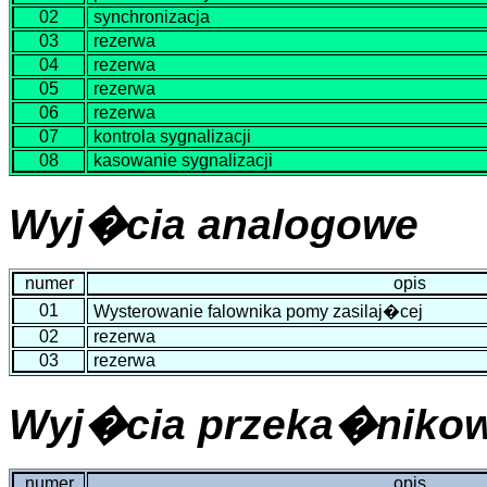
02
synchronizacja
03
rezerwa
04
rezerwa
05
rezerwa
06
rezerwa
07
kontrola sygnalizacji
08
kasowanie sygnalizacji
Wyj�cia analogowe
numer
opis
01
Wysterowanie falownika pomy zasilaj�cej
02
rezerwa
03
rezerwa
Wyj�cia przeka�niko
numer
opis