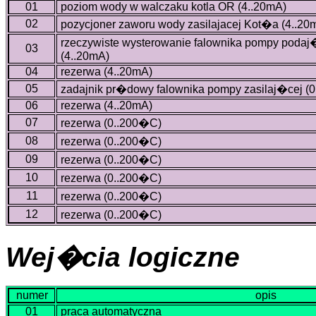
01
poziom wody w walczaku kotla OR (4..20mA)
02
pozycjoner zaworu wody zasilajacej Kot�a (4..20
rzeczywiste wysterowanie falownika pompy poda
03
(4..20mA)
04
rezerwa (4..20mA)
05
zadajnik pr�dowy falownika pompy zasilaj�cej (0
06
rezerwa (4..20mA)
07
rezerwa (0..200�C)
08
rezerwa (0..200�C)
09
rezerwa (0..200�C)
10
rezerwa (0..200�C)
11
rezerwa (0..200�C)
12
rezerwa (0..200�C)
Wej�cia logiczne
numer
opis
01
praca automatyczna