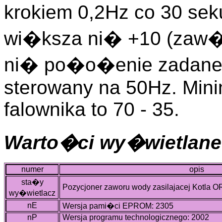
krokiem 0,2Hz co 30 sek
wi�ksza ni� +10 (zaw�r
ni� po�o�enie zadane),
sterowany na 50Hz. Min
falownika to 70 - 35.
Warto�ci wy�wietlane
numer
opis
sta�y
Pozycjoner zaworu wody zasilajacej Kotla O
wy�wietlacz
nE
Wersja pami�ci EPROM: 2305
nP
Wersja programu technologicznego: 2002