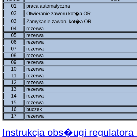
01
praca automatyczna
02
Otwieranie zaworu kot�a OR
03
Zamykanie zaworu kot�a OR
04
rezerwa
05
rezerwa
06
rezerwa
07
rezerwa
08
rezerwa
09
rezerwa
10
rezerwa
11
rezerwa
12
rezerwa
13
rezerwa
14
rezerwa
15
rezerwa
16
buczek
17
rezerwa
Instrukcja obs�ugi regulatora 