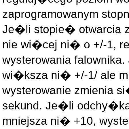
zaprogramowanym stopni
Je�li stopie� otwarcia
nie wi�cej ni� o +/-1, re
wysterowania falownika.
wi�ksza ni� +/-1/ ale mn
wysterowanie zmienia si
sekund. Je�li odchy�ka 
mniejsza ni� +10, wyste