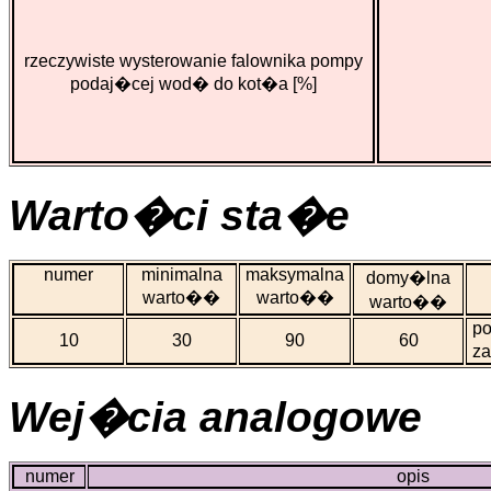
rzeczywiste wysterowanie falownika pompy
podaj�cej wod� do kot�a [%]
Warto�ci sta�e
numer
minimalna
maksymalna
domy�lna
warto��
warto��
warto��
po
10
30
90
60
za
Wej�cia analogowe
numer
opis