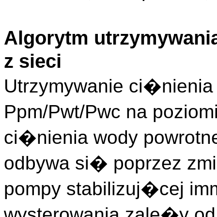
Algorytm utrzymywania
z sieci
Utrzymywanie ci�nienia 
Ppm/Pwt/Pwc na poziom
ci�nienia wody powrotne
odbywa si� poprzez zmi
pompy stabilizuj�cej im
wysterowania zale�y od