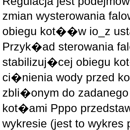
Regulacja jest podejmow
zmian wysterowania falo
obiegu kot��w io_z ust
Przyk�ad sterowania fa
stabilizuj�cej obiegu k
ci�nienia wody przed k
zbli�onym do zadanego 
kot�ami Pppo przedstaw
wykresie (jest to wykr