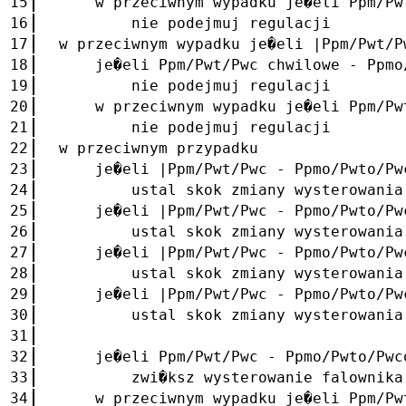
15
w przeciwnym wypadku je�eli Ppm/Pwt/
16
nie podejmuj regulacji
17
w przeciwnym wypadku je�eli |Ppm/Pwt/P
18
je�eli Ppm/Pwt/Pwc chwilowe - Ppmo/P
19
nie podejmuj regulacji
20
w przeciwnym wypadku je�eli Ppm/Pwt/
21
nie podejmuj regulacji
22
w przeciwnym przypadku
23
je�eli |Ppm/Pwt/Pwc - Ppmo/Pwto/Pwc
24
ustal skok zmiany wysterowania fal
25
je�eli |Ppm/Pwt/Pwc - Ppmo/Pwto/Pwco
26
ustal skok zmiany wysterowania fal
27
je�eli |Ppm/Pwt/Pwc - Ppmo/Pwto/Pwco
28
ustal skok zmiany wysterowania fal
29
je�eli |Ppm/Pwt/Pwc - Ppmo/Pwto/Pwc
30
ustal skok zmiany wysterowania fal
31
32
je�eli Ppm/Pwt/Pwc - Ppmo/Pwto/Pwco 
33
zwi�ksz wysterowanie falownika imm
34
w przeciwnym wypadku je�eli Ppm/Pwt/