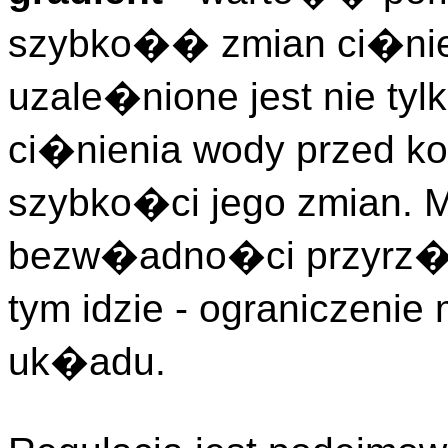
szybko�� zmian ci�nien
uzale�nione jest nie tyl
ci�nienia wody przed ko
szybko�ci jego zmian. 
bezw�adno�ci przyrz�
tym idzie - ograniczeni
uk�adu.