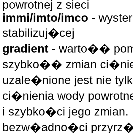
powrotnej z sieci
immi/imto/imco
- wyste
stabilizuj�cej
gradient
- warto�� pom
szybko�� zmian ci�nien
uzale�nione jest nie tyl
ci�nienia wody powrotnej
i szybko�ci jego zmian.
bezw�adno�ci przyrz�