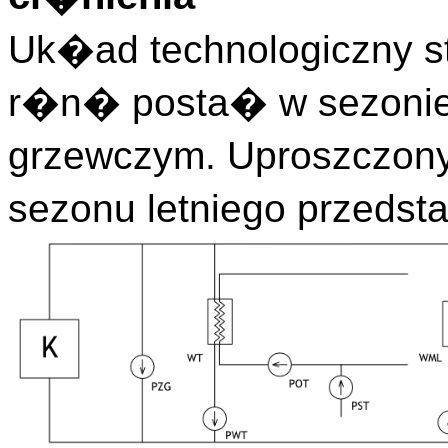
Uk�ad technologiczny st
r�n� posta� w sezonie 
grzewczym. Uproszczon
sezonu letniego przedsta