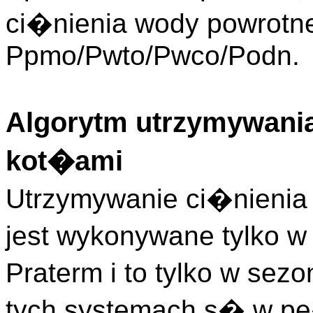
ci�nienia wody powrotnej
Ppmo/Pwto/Pwco/Podn.
Algorytm utrzymywania
kot�ami
Utrzymywanie ci�nienia
jest wykonywane tylko w
Praterm i to tylko w sez
tych systemach s� w p