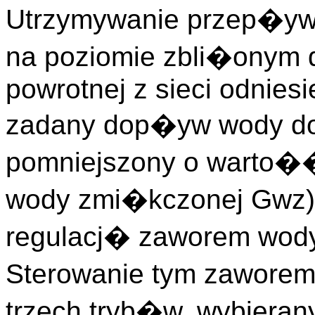
Utrzymywanie przep�ywu
na poziomie zbli�onym
powrotnej z sieci odnies
zadany dop�yw wody d
pomniejszony o warto�
wody zmi�kczonej Gwz)
regulacj� zaworem wody 
Sterowanie tym zaworem
trzech tryb�w, wybiera