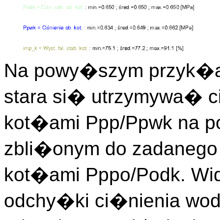
Na powy�szym przyk�ad
stara si� utrzymywa� c
kot�ami Ppp/Ppwk na poz
zbli�onym do zadanego 
kot�ami Pppo/Podk. Wi
odchy�ki ci�nienia wo