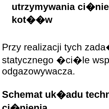
utrzymywania ci�nie
kot��w
Przy realizacji tych zad
statycznego �ci�le wsp
odgazowywacza.
Schemat uk�adu techno
ci�nienia