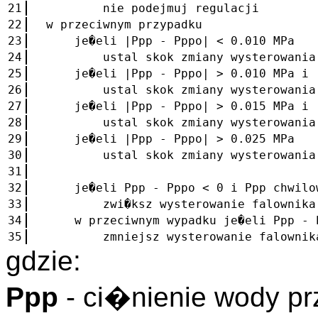
21
nie podejmuj regulacji
22
w przeciwnym przypadku
23
je�eli |Ppp - Pppo| < 0.010 MPa
24
ustal skok zmiany wysterowania fal
25
je�eli |Ppp - Pppo| > 0.010 MPa i |
26
ustal skok zmiany wysterowania fal
27
je�eli |Ppp - Pppo| > 0.015 MPa i |
28
ustal skok zmiany wysterowania fal
29
je�eli |Ppp - Pppo| > 0.025 MPa
30
ustal skok zmiany wysterowania fal
31
32
je�eli Ppp - Pppo < 0 i Ppp chwilow
33
zwi�ksz wysterowanie falownika io
34
w przeciwnym wypadku je�eli Ppp - Pp
35
zmniejsz wysterowanie falownika i
gdzie:
Ppp
- ci�nienie wody p