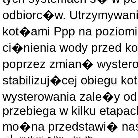
odbiorc�w. Utrzymywani
kot�ami Ppp na poziom
ci�nienia wody przed 
poprzez zmian� wystero
stabilizuj�cej obiegu k
wysterowania zale�y od
przebiega w kilku etapac
mo�na przedstawi� na
1
gradient = Ppp - Ppp 30s