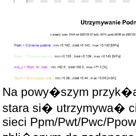
Na powy�szym przyk�ad
stara si� utrzymywa� c
sieci Ppm/Pwt/Pwc/Ppow 