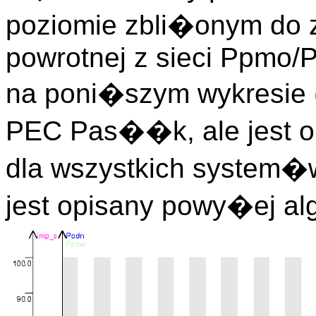
poziomie zbli�onym do 
powrotnej z sieci Ppmo/
na poni�szym wykresie 
PEC Pas��k, ale jest 
dla wszystkich system�
jest opisany powy�ej al