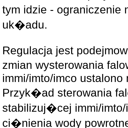
tym idzie - ograniczeni
uk�adu.
Regulacja jest podejmow
zmian wysterowania falo
immi/imto/imco ustalono
Przyk�ad sterowania fa
stabilizuj�cej immi/imto
ci�nienia wody powrotne