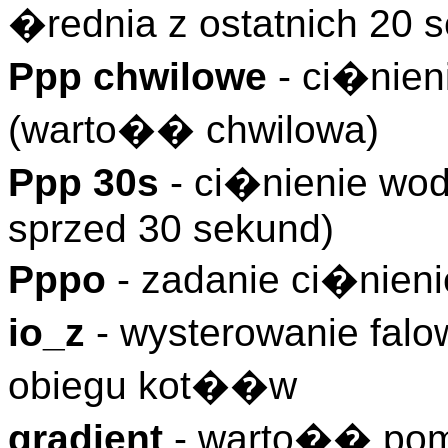
�rednia z ostatnich 20 
Ppp chwilowe
- ci�nien
(warto�� chwilowa)
Ppp 30s
- ci�nienie wo
sprzed 30 sekund)
Pppo
- zadanie ci�nien
io_z
- wysterowanie falo
obiegu kot��w
gradient
- warto�� pom