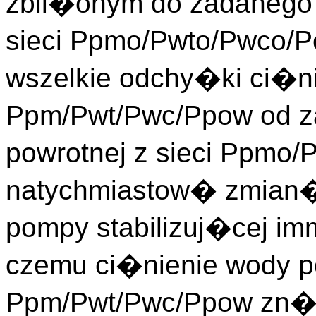
zbli�onym do zadanego 
sieci Ppmo/Pwto/Pwco/
wszelkie odchy�ki ci�ni
Ppm/Pwt/Pwc/Ppow od z
powrotnej z sieci Ppmo
natychmiastow� zmian�
pompy stabilizuj�cej im
czemu ci�nienie wody po
Ppm/Pwt/Pwc/Ppow zn�w