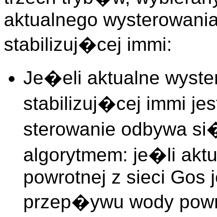
aktualnego wysterowani
stabilizuj�cej immi:
Je�eli aktualne wyste
stabilizuj�cej immi je
sterowanie odbywa si�
algorytmem: je�li ak
powrotnej z sieci Gos 
przep�ywu wody powrot