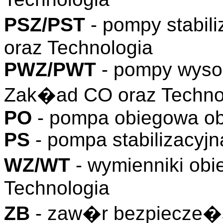
PSZ/PST
- pompy stabil
oraz Technologia
PWZ/PWT
- pompy wyso
Zak�ad CO oraz Techno
PO
- pompa obiegowa ob
PS
- pompa stabilizacyjn
WZ/WT
- wymienniki o
Technologia
ZB
- zaw�r bezpiecze�