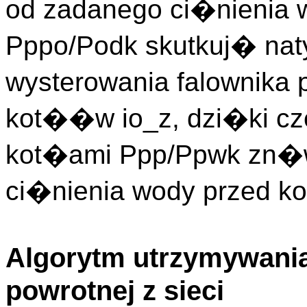
od zadanego ci�nienia 
Pppo/Podk skutkuj� na
wysterowania falownika 
kot��w io_z, dzi�ki cz
kot�ami Ppp/Ppwk zn�w
ci�nienia wody przed k
Algorytm utrzymywan
powrotnej z sieci