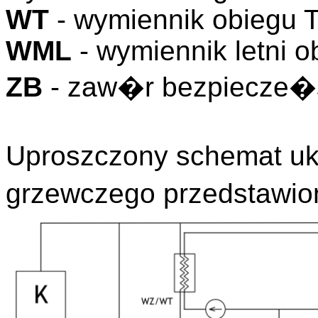
WT
- wymiennik obiegu 
WML
- wymiennik letni o
ZB
- zaw�r bezpiecze�
Uproszczony schemat u
grzewczego przedstawion