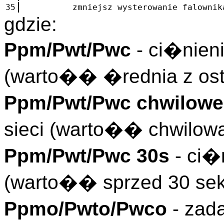
35
zmniejsz wysterowanie falownika im
gdzie:
Ppm/Pwt/Pwc
- ci�nieni
(warto�� �rednia z ost
Ppm/Pwt/Pwc chwilowe
sieci (warto�� chwilow
Ppm/Pwt/Pwc 30s
- ci�n
(warto�� sprzed 30 se
Ppmo/Pwto/Pwco
- zad