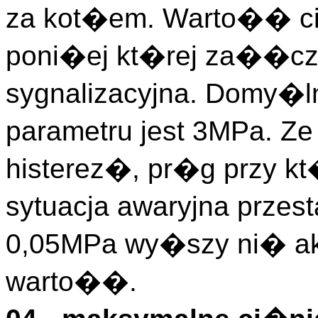
za kot�em. Warto�� ci
poni�ej kt�rej za��cza
sygnalizacyjna. Domy�l
parametru jest 3MPa. Z
histerez�, pr�g przy kt
sytuacja awaryjna prze
0,05MPa wy�szy ni� ak
warto��.