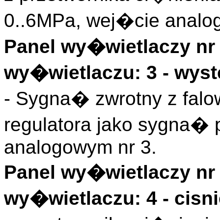
0..6MPa, wej�cie analo
Panel wy�wietlaczy nr 
wy�wietlaczu: 3 - wyst
- Sygna� zwrotny z fal
regulatora jako sygna�
analogowym nr 3.
Panel wy�wietlaczy nr 
wy�wietlaczu: 4 - cisn