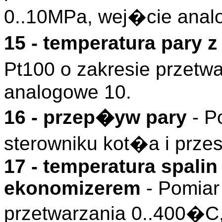
0..10MPa, wej�cie anal
15 - temperatura pary 
Pt100 o zakresie przetw
analogowe 10.
16 - przep�yw pary
- P
sterowniku kot�a i prz
17 - temperatura spali
ekonomizerem
- Pomiar
przetwarzania 0..400�C