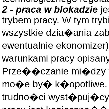
2 - praca w blokadzie
je
trybem pracy. W tym tryb
wszystkie dzia�ania za
ewentualnie ekonomizer
warunkami pracy opisan
Prze��czanie mi�dzy tr
mo�e by� k�opotliwe.
trudno�ci wyst�puj�cyc