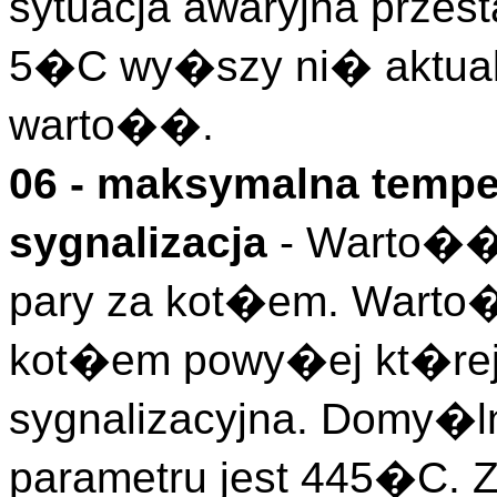
sytuacja awaryjna prze
5�C wy�szy ni� aktual
warto��.
06 - maksymalna temper
sygnalizacja
- Warto��
pary za kot�em. Warto�
kot�em powy�ej kt�rej
sygnalizacyjna. Domy�l
parametru jest 445�C.