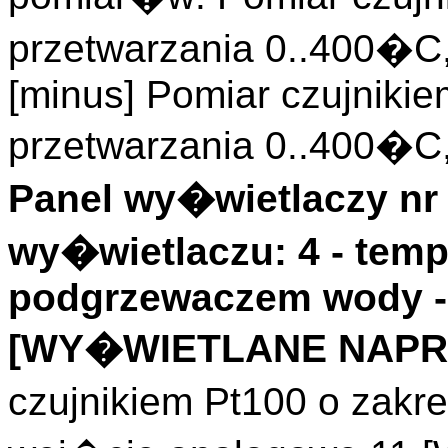
przetwarzania 0..400�C
[minus] Pomiar czujnikie
przetwarzania 0..400�C
Panel wy�wietlaczy nr 
wy�wietlaczu: 4 - temp
podgrzewaczem wody - 
[WY�WIETLANE NAPRZ
czujnikiem Pt100 o zakr