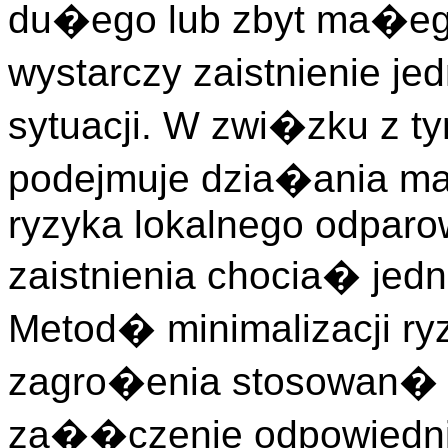
du�ego lub zbyt ma�eg
wystarczy zaistnienie j
sytuacji. W zwi�zku z ty
podejmuje dzia�ania ma
ryzyka lokalnego odpar
zaistnienia chocia� jed
Metod� minimalizacji ry
zagro�enia stosowan� pr
za��czenie odpowiedniej