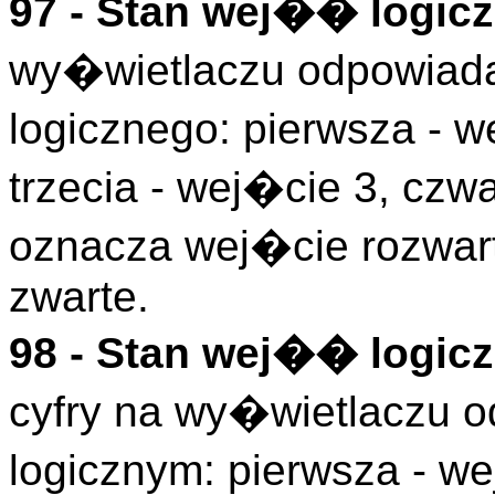
97 - Stan wej�� logicz
wy�wietlaczu odpowiada
logicznego: pierwsza - w
trzecia - wej�cie 3, czwa
oznacza wej�cie rozwart
zwarte.
98 - Stan wej�� logicz
cyfry na wy�wietlaczu
logicznym: pierwsza - we