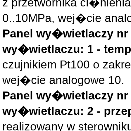
z przetwornika ci�nienia
0..10MPa, wej�cie anal
Panel wy�wietlaczy nr 
wy�wietlaczu: 1 - temp
czujnikiem Pt100 o zakr
wej�cie analogowe 10.
Panel wy�wietlaczy nr 
wy�wietlaczu: 2 - prze
realizowany w sterownik