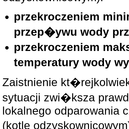
przekroczeniem mini
przep�ywu wody prz
przekroczeniem mak
temperatury wody wy
Zaistnienie kt�rejkolwi
sytuacji zwi�ksza praw
lokalnego odparowania 
(kotle odzyskownicowym