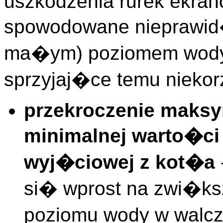
uszkodzenia rurek ekra
spowodowane nieprawid
ma�ym) poziomem wody 
sprzyjaj�ce temu niekor
przekroczenie maksy
minimalnej warto�ci
wyj�ciowej z kot�a
si� wprost na zwi�ksz
poziomu wody w walcz