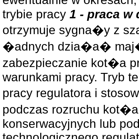
trybie pracy
1 - praca w
otrzymuje sygna�y z sza
�adnych dzia�a� maj�
zabezpieczanie kot�a p
warunkami pracy. Tryb te
pracy regulatora i stos
podczas rozruchu kot�a
konserwacyjnych lub po
technologicznego regulat