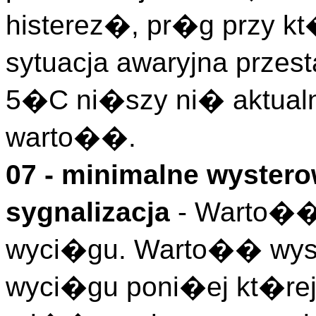
histerez�, pr�g przy kt
sytuacja awaryjna prze
5�C ni�szy ni� aktual
warto��.
07 - minimalne wystero
sygnalizacja
- Warto��
wyci�gu. Warto�� wyst
wyci�gu poni�ej kt�rej