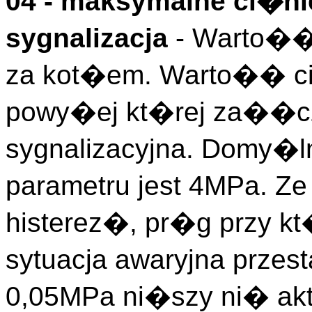
04 - maksymalne ci�ni
sygnalizacja
- Warto��
za kot�em. Warto�� ci
powy�ej kt�rej za��cz
sygnalizacyjna. Domy�l
parametru jest 4MPa. Z
histerez�, pr�g przy kt
sytuacja awaryjna prze
0,05MPa ni�szy ni� ak