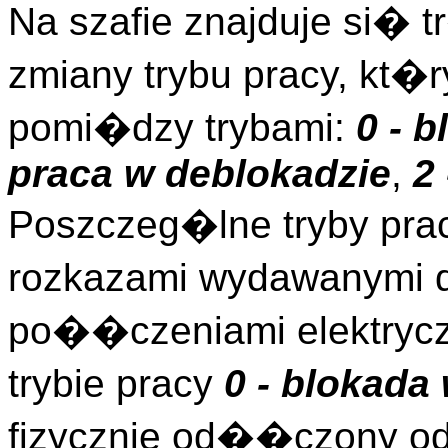
Na szafie znajduje si� 
zmiany trybu pracy, kt�
pomi�dzy trybami:
0 - 
praca w deblokadzie
,
2
Poszczeg�lne tryby pra
rozkazami wydawanymi d
po��czeniami elektryc
trybie pracy
0 - blokad
fizycznie od��czony od