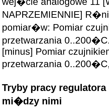
wej�cie analogowe 1
NAPRZEMIENNIE] R�nic
pomiar�w: Pomiar czujni
przetwarzania 0..200�C
[minus] Pomiar czujnikie
przetwarzania 0..200�C
Tryby pracy regulator
mi�dzy nimi