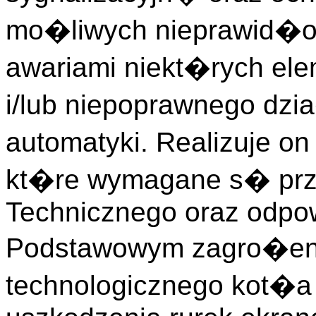
mo�liwych nieprawid�ow
awariami niekt�rych e
i/lub niepoprawnego dz
automatyki. Realizuje o
kt�re wymagane s� prz
Technicznego oraz odpow
Podstawowym zagro�en
technologicznego kot�