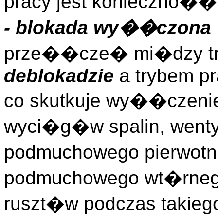
pracy jest konieczno�� 
- blokada wy��czona
prze��cze� mi�dzy tr
deblokadzie
a trybem p
co skutkuje wy��czen
wyci�g�w spalin, wenty
podmuchowego pierwotne
podmuchowego wt�rne
ruszt�w podczas takie