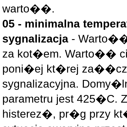
warto��.
05 - minimalna tempera
sygnalizacja
- Warto�� 
za kot�em. Warto�� ci
poni�ej kt�rej za��cza
sygnalizacyjna. Domy�l
parametru jest 425�C.
histerez�, pr�g przy kt