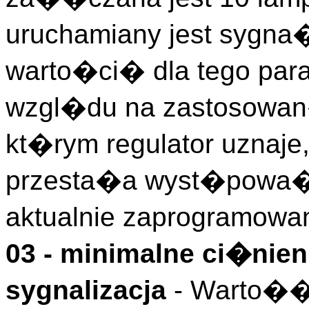
uruchamiany jest sygn
warto�ci� dla tego par
wzgl�du na zastosowan
kt�rym regulator uznaje
przesta�a wyst�powa�,
aktualnie zaprogramow
03 - minimalne ci�nien
sygnalizacja
- Warto��