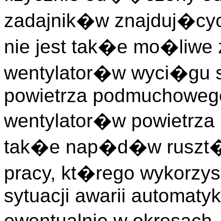
zadajnik�w znajduj�cych
nie jest tak�e mo�li
wentylator�w wyci�gu s
powietrza podmuchowego
wentylator�w powietrz
tak�e nap�d�w ruszt�w.
pracy, kt�rego wykorzyst
sytuacji awarii automatyk
ewentualnie w okresach,