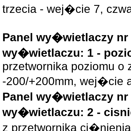
trzecia - wej�cie 7, czwa
Panel wy�wietlaczy nr 
wy�wietlaczu: 1 - poz
przetwornika poziomu o 
-200/+200mm, wej�cie a
Panel wy�wietlaczy nr 
wy�wietlaczu: 2 - cisn
z przetwornika ci�nienia