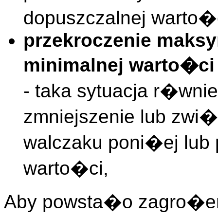
dopuszczalnej warto�c
przekroczenie maksy
minimalnej warto�ci
- taka sytuacja r�wn
zmniejszenie lub zwi
walczaku poni�ej lub
warto�ci,
Aby powsta�o zagro�eni