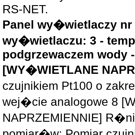
RS-NET.
Panel wy�wietlaczy nr 
wy�wietlaczu: 3 - temp
podgrzewaczem wody - 
[WY�WIETLANE NAPRZ
czujnikiem Pt100 o zakr
wej�cie analogowe 8
NAPRZEMIENNIE] R�nic
pomiar�w: Pomiar czujni