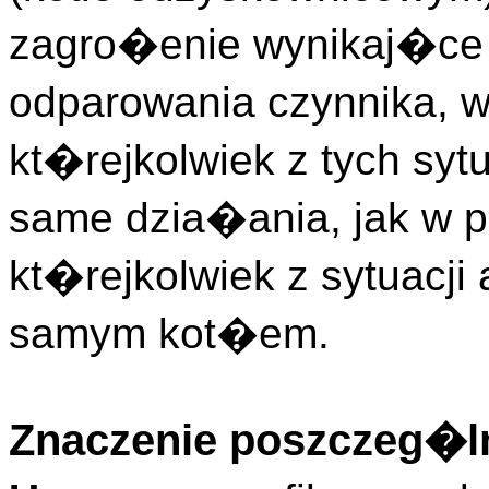
zagro�enie wynikaj�ce
odparowania czynnika, 
kt�rejkolwiek z tych sy
same dzia�ania, jak w 
kt�rejkolwiek z sytuacj
samym kot�em.
Znaczenie poszczeg�ln