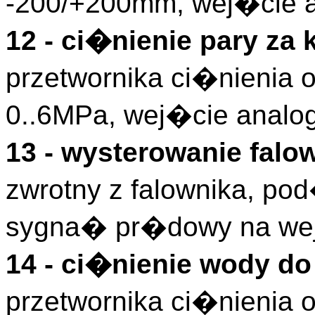
-200/+200mm, wej�cie a
12 - ci�nienie pary z
przetwornika ci�nienia o
0..6MPa, wej�cie analo
13 - wysterowanie fal
zwrotny z falownika, po
sygna� pr�dowy na wej
14 - ci�nienie wody d
przetwornika ci�nienia o