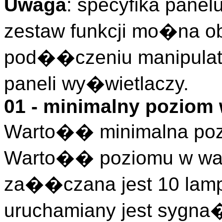
Uwaga
: specyfika pane
zestaw funkcji mo�na o
pod��czeniu manipulato
paneli wy�wietlaczy.
01 - minimalny poziom 
Warto�� minimalna poz
Warto�� poziomu w wal
za��czana jest 10 lamp
uruchamiany jest sygn