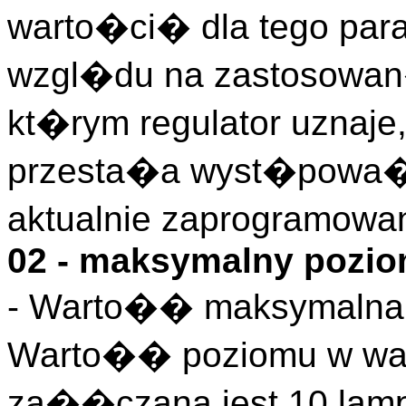
warto�ci� dla tego para
wzgl�du na zastosowan
kt�rym regulator uznaje
przesta�a wyst�powa�
aktualnie zaprogramow
02 - maksymalny poziom
- Warto�� maksymalna 
Warto�� poziomu w wal
za��czana jest 10 lamp