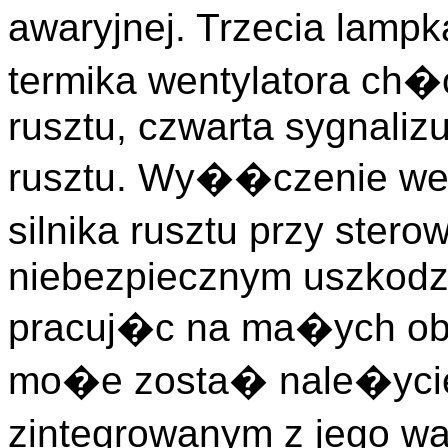
awaryjnej. Trzecia lamp
termika wentylatora ch
rusztu, czwarta sygnaliz
rusztu. Wy��czenie we
silnika rusztu przy ster
niebezpiecznym uszkodze
pracuj�c na ma�ych obro
mo�e zosta� nale�ycie
zintegrowanym z jego w