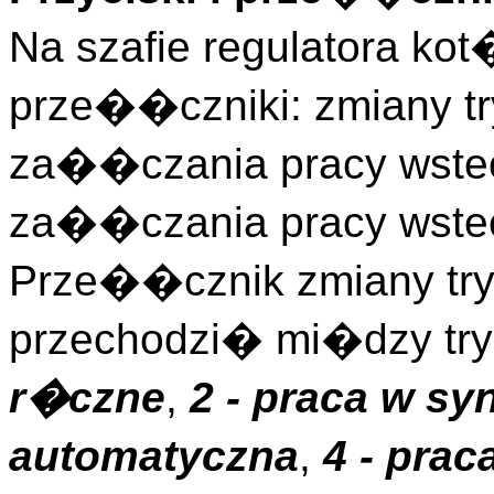
Na szafie regulatora ko
prze��czniki: zmiany try
za��czania pracy wstec
za��czania pracy wstec
Prze��cznik zmiany try
przechodzi� mi�dzy tr
r�czne
,
2 - praca w sy
automatyczna
,
4 - prac