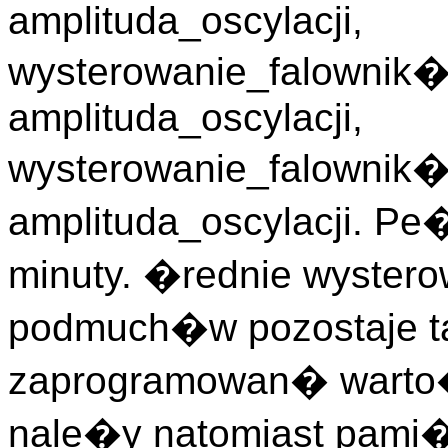
amplituda_oscylacji,
wysterowanie_falownik
amplituda_oscylacji,
wysterowanie_falowni
amplituda_oscylacji. Pe
minuty. �rednie wyster
podmuch�w pozostaje t
zaprogramowan� warto��
nale�y natomiast pami