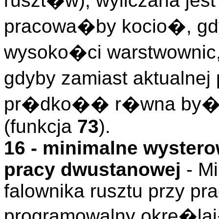
ruszt�w), wyliczana je
pracowa�by kocio�, gdy
wysoko�ci warstwownic
gdyby zamiast aktualnej
pr�dko�� r�wna by�a 
(funkcja
73
).
16 - minimalne wystero
pracy dwustanowej
- M
falownika rusztu przy p
programowalny okre�l