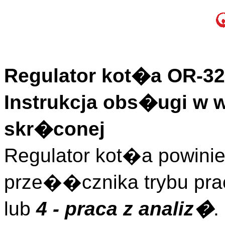
Regulator kot�a OR-32 
Instrukcja obs�ugi w 
skr�conej
Regulator kot�a powini
prze��cznika trybu pr
lub
4 - praca z analiz�
.