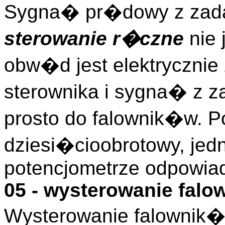
Sygna� pr�dowy z zada
sterowanie r�czne
nie 
obw�d jest elektryczni
sterownika i sygna� z z
prosto do falownik�w. Po
dziesi�cioobrotowy, jed
potencjometrze odpowia
05 - wysterowanie fal
Wysterowanie falownik�