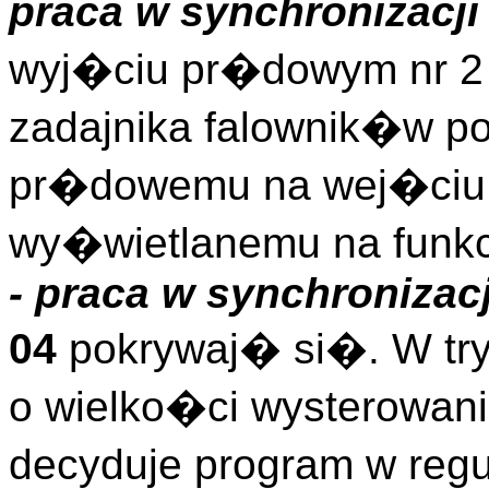
praca w synchronizacji
wyj�ciu pr�dowym nr 2 
zadajnika falownik�w 
pr�dowemu na wej�ciu 
wy�wietlanemu na funkc
- praca w synchronizacj
04
pokrywaj� si�. W tr
o wielko�ci wysterowa
decyduje program w reg