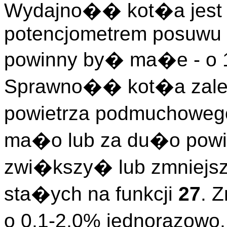
Wydajno�� kot�a jest 
potencjometrem posuwu 
powinny by� ma�e - o 1
Sprawno�� kot�a zale
powietrza podmuchowego.
ma�o lub za du�o powie
zwi�kszy� lub zmniejs
sta�ych na funkcji
27
. 
o 0,1-2,0% jednorazowo,