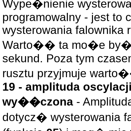
Wype�nienie wysterowan
programowalny - jest to
wysterowania falownika 
Warto�� ta mo�e by� z
sekund. Poza tym czase
rusztu przyjmuje warto
19 - amplituda oscylacji
wy��czona
- Amplitud
dotycz� wysterowania