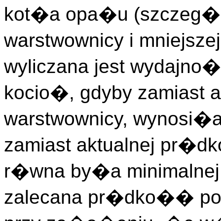
kot�a opa�u (szczeg�ln
warstwownicy i mniejsze
wyliczana jest wydajn
kocio�, gdyby zamiast 
warstwownicy, wynosi�
zamiast aktualnej pr�d
r�wna by�a minimalnej 
zalecana pr�dko�� posu