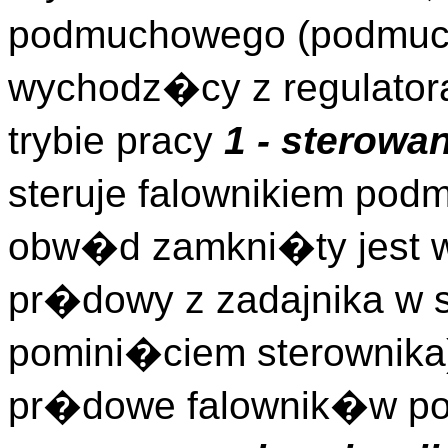
podmuchowego (podmu
wychodz�cy z regulator
trybie pracy
1 - sterowa
steruje falownikiem pod
obw�d zamkni�ty jest 
pr�dowy z zadajnika w sz
pomini�ciem sterownika
pr�dowe falownik�w po