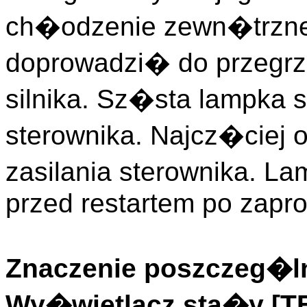
ch�odzenie zewn�trzne
doprowadzi� do przegrza
silnika. Sz�sta lampka 
sterownika. Najcz�ciej
zasilania sterownika. L
przed restartem po zapr
Znaczenie poszczeg�ln
Wy�wietlacz sta�y [