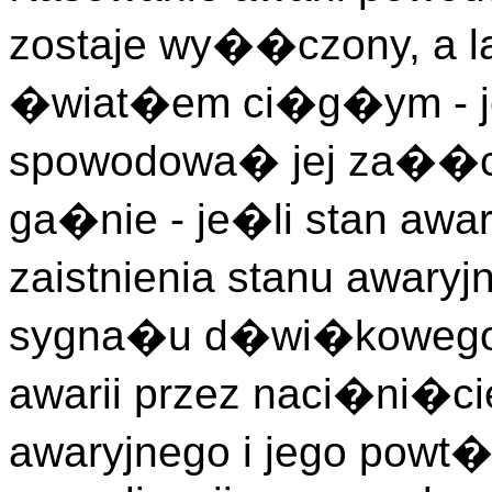
zostaje wy��czony, a 
�wiat�em ci�g�ym - je�
spowodowa� jej za��cz
ga�nie - je�li stan aw
zaistnienia stanu awar
sygna�u d�wi�kowego
awarii przez naci�ni�ci
awaryjnego i jego powt�r