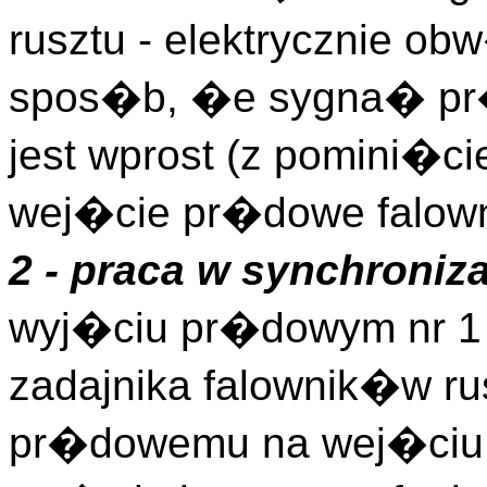
rusztu - elektrycznie o
spos�b, �e sygna� pr�
jest wprost (z pomini�c
wej�cie pr�dowe falown
2 - praca w synchroniza
wyj�ciu pr�dowym nr 1 
zadajnika falownik�w r
pr�dowemu na wej�ciu 