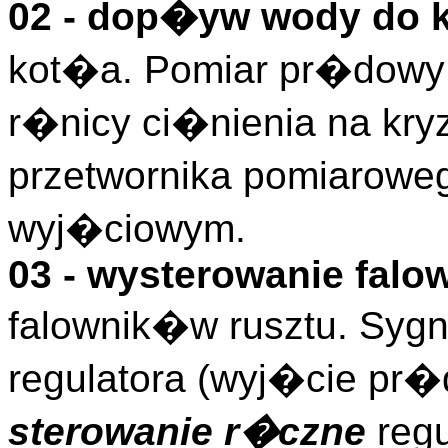
02 - dop�yw wody do
kot�a. Pomiar pr�dowy z
r�nicy ci�nienia na kry
przetwornika pomiarow
wyj�ciowym.
03 - wysterowanie falo
falownik�w rusztu. Sy
regulatora (wyj�cie pr�
sterowanie r�czne
regu