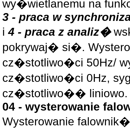
wy�wietlanemu na funkc
3 - praca w synchroniza
i
4 - praca z analiz�
wsk
pokrywaj� si�. Wyster
cz�stotliwo�ci 50Hz/ w
cz�stotliwo�ci 0Hz, s
cz�stotliwo�� liniowo.
04 - wysterowanie falo
Wysterowanie falownik�w