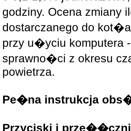
godziny. Ocena zmiany i
dostarczanego do kot�
przy u�yciu komputera -
sprawno�ci z okresu cza
powietrza.
Pe�na instrukcja obs
Przyciski i prze��czni