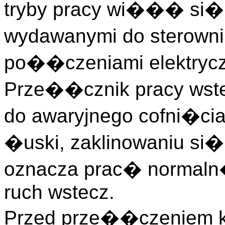
tryby pracy wi��� si� n
wydawanymi do sterowni
po��czeniami elektrycz
Prze��cznik pracy wst
do awaryjnego cofni�ci
�uski, zaklinowaniu si�
oznacza prac� normaln
ruch wstecz.
Przed prze��czeniem k