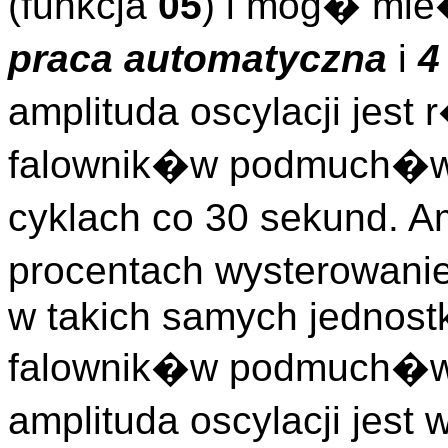
(funkcja
05
) i mog� mie
praca automatyczna
i
4
amplituda oscylacji jest
falownik�w podmuch�w j
cyklach co 30 sekund. A
procentach wysterowan
w takich samych jednost
falownik�w podmuch�w
amplituda oscylacji jest