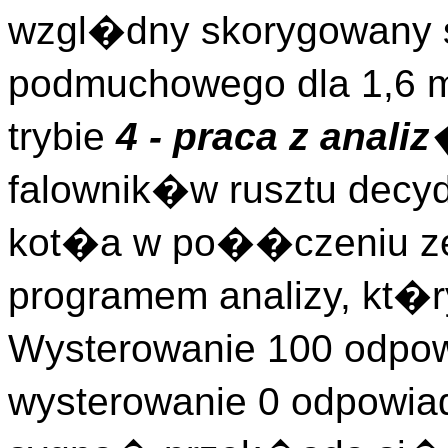
wzgl�dny skorygowany 
podmuchowego dla 1,6 m
trybie
4 - praca z anali
falownik�w rusztu decyd
kot�a w po��czeniu 
programem analizy, kt�r
Wysterowanie 100 odpow
wysterowanie 0 odpowia