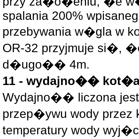
przy za�o�eniu, �e w�g
spalania 200% wpisane
przebywania w�gla w kot
OR-32 przyjmuje si�, �e
d�ugo�� 4m.
11 - wydajno�� kot�
Wydajno�� liczona jest
przep�ywu wody przez 
temperatury wody wyj�