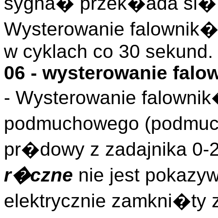
sygna� przek�ada si� 
Wysterowanie falownik
w cyklach co 30 sekund.
06 - wysterowanie falo
- Wysterowanie falowni
podmuchowego (podmuc
pr�dowy z zadajnika 0-
r�czne
nie jest pokazy
elektrycznie zamkni�ty 