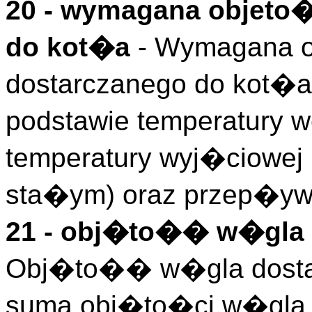
20 - wymagana objeto
do kot�a
- Wymagana 
dostarczanego do kot�a
podstawie temperatury w
temperatury wyj�ciowe
sta�ym) oraz przep�ywu
21 - obj�to�� w�gla 
Obj�to�� w�gla dostar
suma obj�to�ci w�gla 