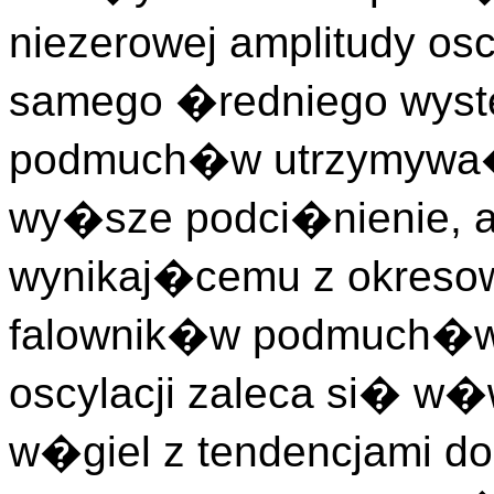
niezerowej amplitudy osc
samego �redniego wyst
podmuch�w utrzymywa�
wy�sze podci�nienie, a
wynikaj�cemu z okreso
falownik�w podmuch�w.
oscylacji zaleca si� w�
w�giel z tendencjami do