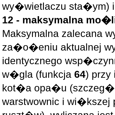
wy�wietlaczu sta�ym) i
12 - maksymalna mo�
Maksymalna zalecana w
za�o�eniu aktualnej wy
identycznego wsp�czyn
w�gla (funkcja
64
) przy
kot�a opa�u (szczeg�l
warstwownic i wi�ksze