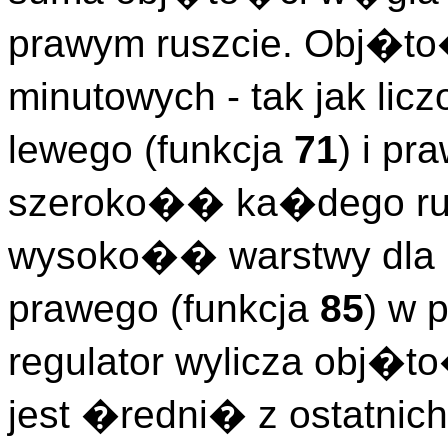
prawym ruszcie. Obj�to�
minutowych - tak jak li
lewego (funkcja
71
) i pr
szeroko�� ka�dego rus
wysoko�� warstwy dla r
prawego (funkcja
85
) w
regulator wylicza obj�
jest �redni� z ostatnich