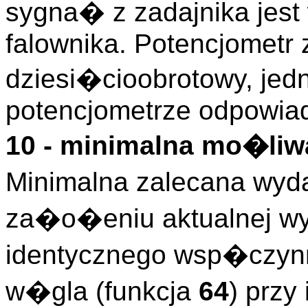
sygna� z zadajnika jes
falownika. Potencjometr 
dziesi�cioobrotowy, jed
potencjometrze odpowia
10 - minimalna mo�l
Minimalna zalecana wy
za�o�eniu aktualnej wy
identycznego wsp�czyn
w�gla (funkcja
64
) przy