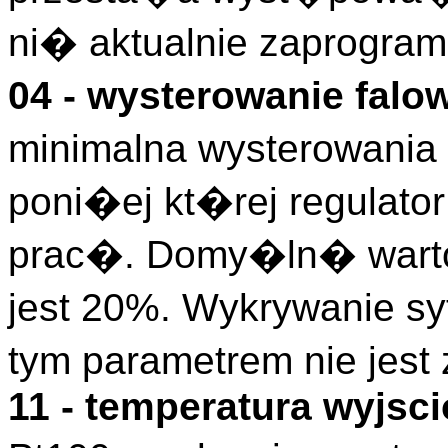
ni� aktualnie zaprogra
04 - wysterowanie falo
minimalna wysterowania 
poni�ej kt�rej regulato
prac�. Domy�ln� warto
jest 20%. Wykrywanie sy
tym parametrem nie jest
11 - temperatura wyjsc