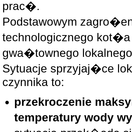
prac�.
Podstawowym zagro�en
technologicznego kot�
gwa�townego lokalnego 
Sytuacje sprzyjaj�ce l
czynnika to:
przekroczenie maksy
temperatury wody wy