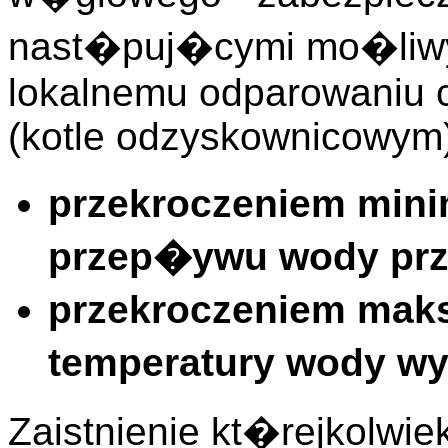
nast�puj�cymi mo�liwy
lokalnemu odparowaniu 
(kotle odzyskownicowym)
przekroczeniem mini
przep�ywu wody prz
przekroczeniem mak
temperatury wody wy
Zaistnienie kt�rejkolwi