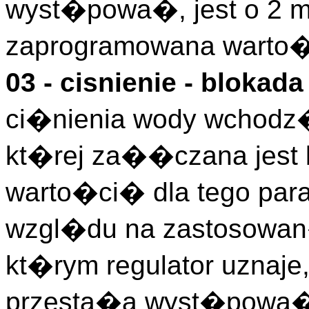
wyst�powa�, jest o 2 m
zaprogramowana warto�
03 - cisnienie - blokad
ci�nienia wody wchodz�
kt�rej za��czana jest
warto�ci� dla tego para
wzgl�du na zastosowan
kt�rym regulator uznaje
przesta�a wyst�powa�,