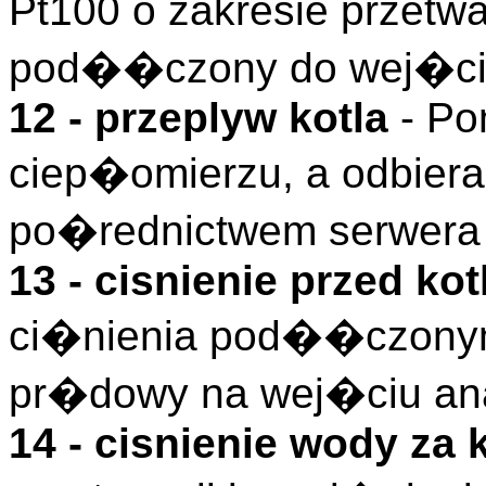
Pt100 o zakresie przetw
pod��czony do wej�cia
12 - przeplyw kotla
- Po
ciep�omierzu, a odbiera
po�rednictwem serwera
13 - cisnienie przed ko
ci�nienia pod��czonym
pr�dowy na wej�ciu an
14 - cisnienie wody za