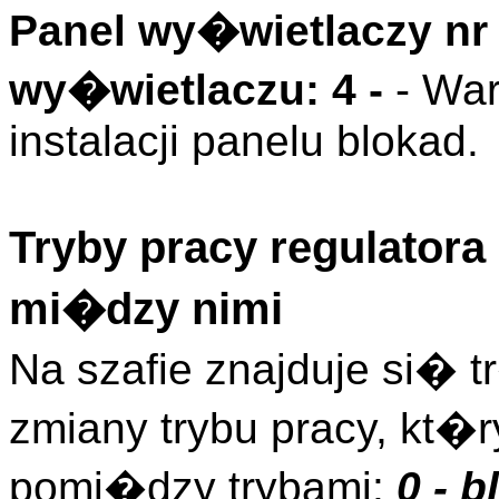
Panel wy�wietlaczy nr 
wy�wietlaczu: 4 -
- W
instalacji panelu blokad.
Tryby pracy regulator
mi�dzy nimi
Na szafie znajduje si� 
zmiany trybu pracy, kt�
pomi�dzy trybami:
0 - 