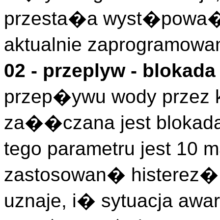
przesta�a wyst�powa�,
aktualnie zaprogramowa
02 - przeplyw - blokad
przep�ywu wody przez k
za��czana jest blokad
tego parametru jest 10 
zastosowan� histerez�,
uznaje, i� sytuacja awa