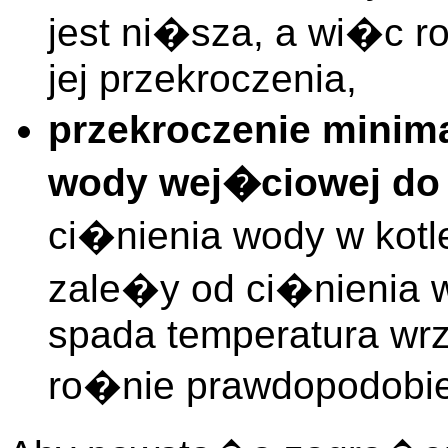
jest ni�sza, a wi�c 
jej przekroczenia,
przekroczenie minim
wody wej�ciowej do
ci�nienia wody w kot
zale�y od ci�nienia
spada temperatura wrz
ro�nie prawdopodobie