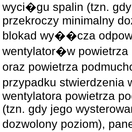
wyci�gu spalin (tzn. gd
przekroczy minimalny do
blokad wy��cza odpow
wentylator�w powietrz
oraz powietrza podmuc
przypadku stwierdzeni
wentylatora powietrza 
(tzn. gdy jego wysterowa
dozwolony poziom), pa