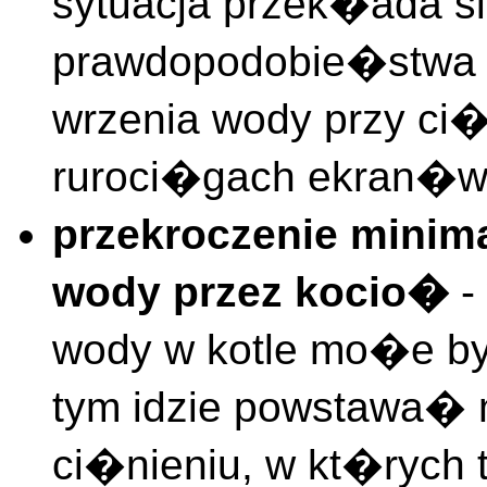
sytuacja przek�ada s
prawdopodobie�stwa p
wrzenia wody przy ci
ruroci�gach ekran�w
przekroczenie minim
wody przez kocio�
-
wody w kotle mo�e by
tym idzie powstawa�
ci�nieniu, w kt�rych 