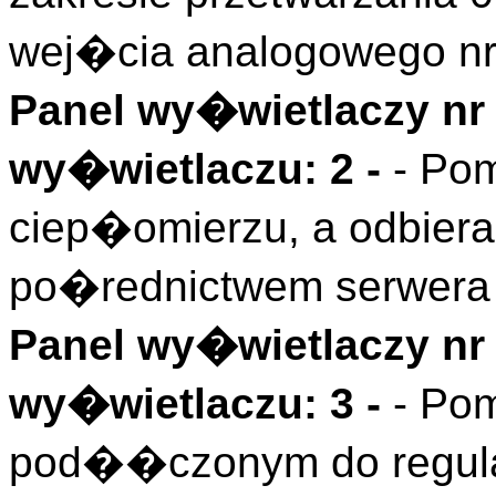
wej�cia analogowego nr
Panel wy�wietlaczy nr 
wy�wietlaczu: 2 -
- Po
ciep�omierzu, a odbiera
po�rednictwem serwera
Panel wy�wietlaczy nr 
wy�wietlaczu: 3 -
- Pom
pod��czonym do regula