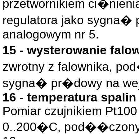
przetwornikiem ci�nie
regulatora jako sygna�
analogowym nr 5.
15 - wysterowanie fal
zwrotny z falownika, po
sygna� pr�dowy na wej
16 - temperatura spal
Pomiar czujnikiem Pt100
0..200�C, pod��czony 