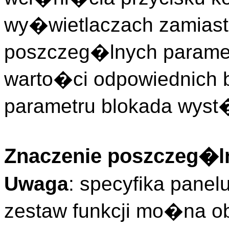
wy�wietlaczach zamiast
poszczeg�lnych param
warto�ci odpowiednich b
parametru blokada wyst
Znaczenie poszczeg�ln
Uwaga
: specyfika pane
zestaw funkcji mo�na o