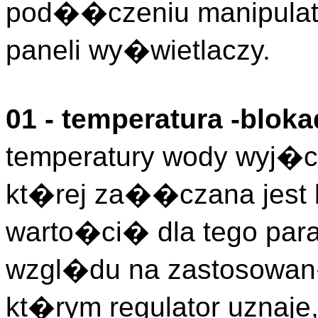
pod��czeniu manipulato
paneli wy�wietlaczy.
01 - temperatura -blok
temperatury wody wyj�c
kt�rej za��czana jest
warto�ci� dla tego par
wzgl�du na zastosowan
kt�rym regulator uznaje