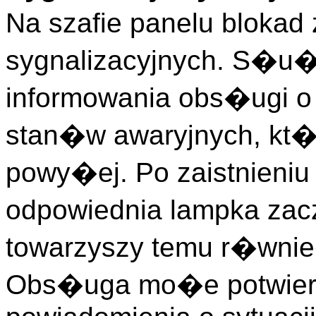
Na szafie panelu bloka
sygnalizacyjnych. S�u
informowania obs�ugi o
stan�w awaryjnych, kt�
powy�ej. Po zaistnieniu
odpowiednia lampka zac
towarzyszy temu r�wn
Obs�uga mo�e potwier