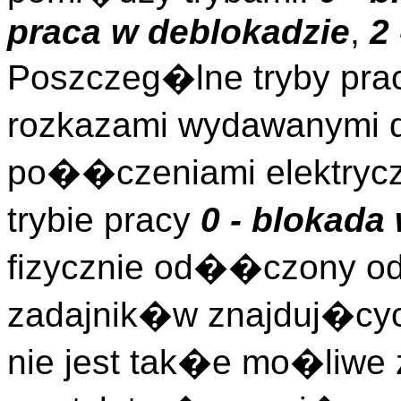
praca w deblokadzie
,
2
Poszczeg�lne tryby pra
rozkazami wydawanymi d
po��czeniami elektryc
trybie pracy
0 - blokad
fizycznie od��czony od
zadajnik�w znajduj�cych
nie jest tak�e mo�li