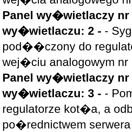
Panel wy�wietlaczy nr 
wy�wietlaczu: 2 -
- Sy
pod��czony do regulat
wej�ciu analogowym nr 
Panel wy�wietlaczy nr 
wy�wietlaczu: 3 -
- Po
regulatorze kot�a, a odb
po�rednictwem serwera