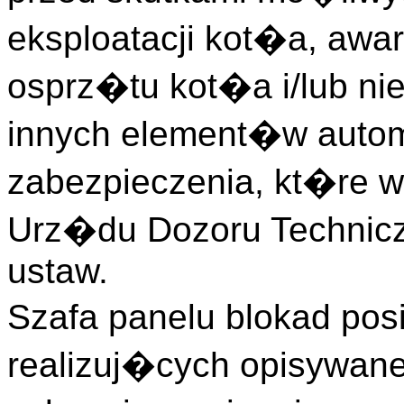
eksploatacji kot�a, aw
osprz�tu kot�a i/lub n
innych element�w autom
zabezpieczenia, kt�re 
Urz�du Dozoru Technicz
ustaw.
Szafa panelu blokad po
realizuj�cych opisywane w