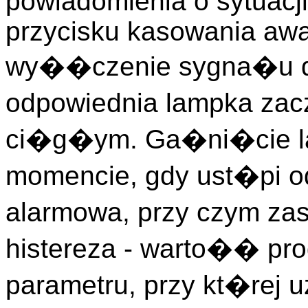
powiadomienia o sytuacj
przycisku kasowania awar
wy��czenie sygna�u 
odpowiednia lampka z
ci�g�ym. Ga�ni�cie la
momencie, gdy ust�pi o
alarmowa, przy czym za
histereza - warto�� pr
parametru, przy kt�rej 