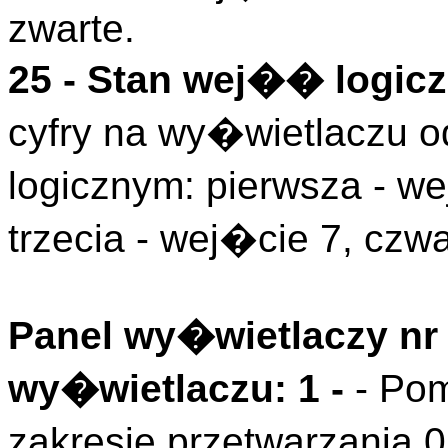
zwarte.
25 - Stan wej�� logicz
cyfry na wy�wietlaczu
logicznym: pierwsza - we
trzecia - wej�cie 7, czwa
Panel wy�wietlaczy nr 
wy�wietlaczu: 1 -
- Pom
zakresie przetwarzania