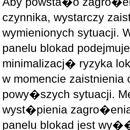
Aby powsta�o zagro�en
czynnika, wystarczy zais
wymienionych sytuacji. 
panelu blokad podejmuj
minimalizacj� ryzyka lo
w momencie zaistnienia 
powy�szych sytuacji. Me
wyst�pienia zagro�enia
panelu blokad jest wy�