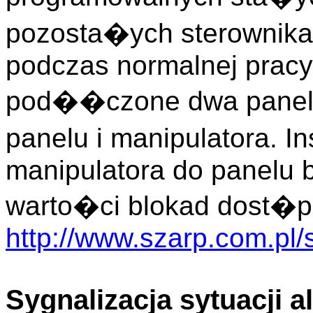
pozosta�ych sterownika
podczas normalnej pracy
pod��czone dwa panele
panelu i manipulatora. 
manipulatora do panelu 
warto�ci blokad dost�p
http://www.szarp.com.pl/
Sygnalizacja sytuacji 