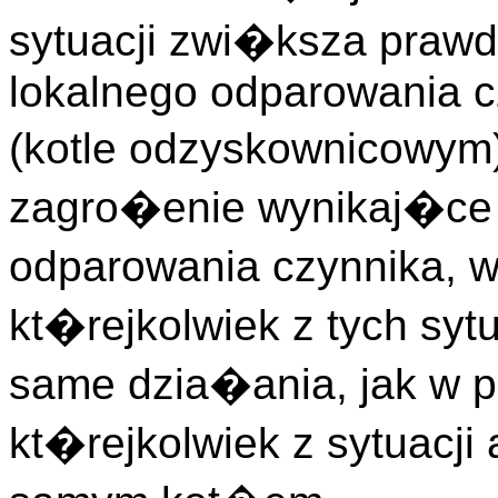
sytuacji zwi�ksza praw
lokalnego odparowania 
(kotle odzyskownicowym
zagro�enie wynikaj�ce
odparowania czynnika, 
kt�rejkolwiek z tych sy
same dzia�ania, jak w 
kt�rejkolwiek z sytuacj