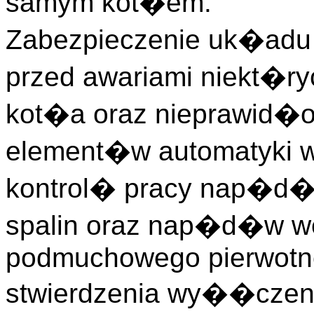
samym kot�em.
Zabezpieczenie uk�adu
przed awariami niekt�r
kot�a oraz nieprawid�
element�w automatyki
kontrol� pracy nap�d�
spalin oraz nap�d�w we
podmuchowego pierwotn
stwierdzenia wy��czen