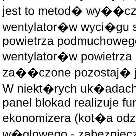
jest to metod� wy��c
wentylator�w wyci�gu s
powietrza podmuchowego
wentylator�w powietrz
za��czone pozostaj� j
W niekt�rych uk�adach
panel blokad realizuje f
ekonomizera (kot�a od
w�glowego - zabezpiecz