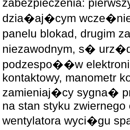
zabezpieczenia: pierws
dzia�aj�cym wcze�niej 
panelu blokad, drugim za
niezawodnym, s� urz�d
podzespo��w elektroni
kontaktowy, manometr ko
zamieniaj�cy sygna� 
na stan styku zwiernego 
wentylatora wyci�gu spa