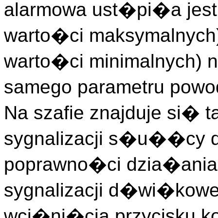
alarmowa ust�pi�a jest 
warto�ci maksymalnych)
warto�ci minimalnych)
samego parametru powo
Na szafie znajduje si� t
sygnalizacji s�u��cy d
poprawno�ci dzia�ania
sygnalizacji d�wi�kow
wci�ni�cia przycisku kon