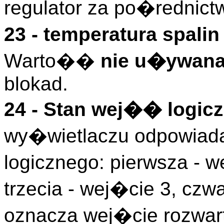
regulator za po�rednic
23 - temperatura spali
Warto��
nie u�ywan
blokad.
24 - Stan wej�� logicz
wy�wietlaczu odpowiada
logicznego: pierwsza - w
trzecia - wej�cie 3, czwa
oznacza wej�cie rozwart