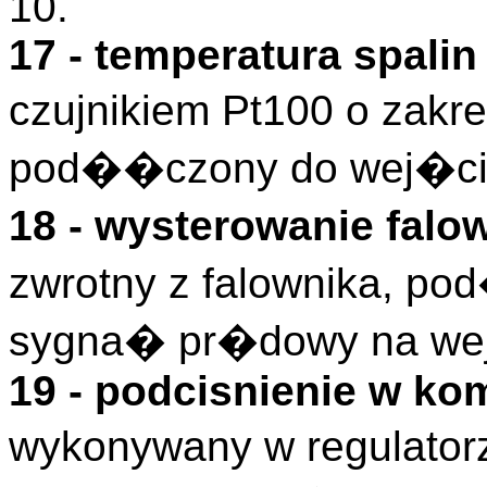
10.
17 - temperatura spal
czujnikiem Pt100 o zakr
pod��czony do wej�cia
18 - wysterowanie fal
zwrotny z falownika, po
sygna� pr�dowy na wej
19 - podcisnienie w ko
wykonywany w regulatorz