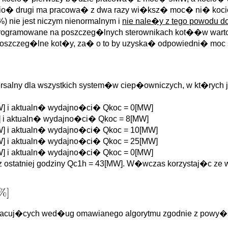
cio� drugi ma pracowa� z dwa razy wi�ksz� moc� ni� koci
nie jest niczym nienormalnym i
nie nale�y z tego powodu 
 zaprogramowane na poszczeg�lnych sterownikach kot��w wart
czeg�lne kot�y, za� o to by uzyska� odpowiedni� moc s
rsalny dla wszystkich system�w ciep�owniczych, w kt�rych 
] i aktualn� wydajno�ci� Qkoc = 0[MW]
 i aktualn� wydajno�ci� Qkoc = 8[MW]
] i aktualn� wydajno�ci� Qkoc = 10[MW]
] i aktualn� wydajno�ci� Qkoc = 25[MW]
] i aktualn� wydajno�ci� Qkoc = 0[MW]
 z ostatniej godziny Qc1h = 43[MW]. W�wczas korzystaj�c z
racuj�cych wed�ug omawianego algorytmu zgodnie z powy