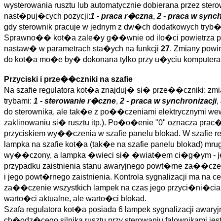
wysterowania rusztu lub automatycznie dobierana przez ste
nast�puj�cych pozycji:
1 - praca r�czna
,
2 - praca w synch
gdy sterownik pracuje w jednym z dw�ch dodatkowych tryb�
Sprawno�� kot�a zale�y g��wnie od ilo�ci powietrza pod
nastaw� w parametrach sta�ych na funkcji
27
. Zmiany powi
do kot�a mo�e by� dokonana tylko przy u�yciu komputera - 
Przyciski i prze��czniki na szafie
Na szafie regulatora kot�a znajduj� si� prze��czniki: zm
trybami:
1 - sterowanie r�czne
,
2 - praca w synchronizacji
,
do sterownika, ale tak�e z po��czeniami elektrycznymi we
zaklinowaniu si� rusztu itp.). Po�o�enie "0" oznacza pra
przyciskiem wy��czenia w szafie panelu blokad. W szafie reg
lampka na szafie kot�a (tak�e na szafie panelu blokad) 
wy��czony, a lampka �wieci si� �wiat�em ci�g�ym - je�l
przypadku zaistnienia stanu awaryjnego powt�rne za��cz
i jego powt�rnego zaistnienia. Kontrola sygnalizacji ma na
za��czenie wszystkich lampek na czas jego przyci�ni�cia.
warto�ci aktualne, ale warto�ci blokad.
Szafa regulatora kot�a posiada 6 lampek sygnalizacji awar
ch�odz�cego silnika rusztu przy sterowaniu falownikami je