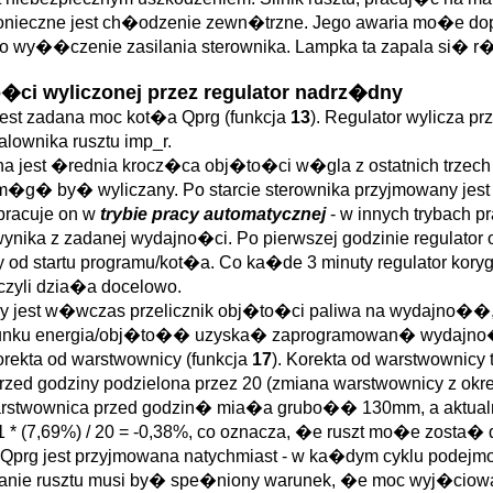
ieczne jest ch�odzenie zewn�trzne. Jego awaria mo�e dopro
to wy��czenie zasilania sterownika. Lampka ta zapala si� r
�ci wyliczonej przez regulator nadrz�dny
jest zadana moc kot�a Qprg (funkcja
13
). Regulator wylicza p
lownika rusztu imp_r.
na jest �rednia krocz�ca obj�to�ci w�gla z ostatnich trzec
k m�g� by� wyliczany. Po starcie sterownika przyjmowany jest
pracuje on w
trybie pracy automatycznej
- w innych trybach p
 wynika z zadanej wydajno�ci. Po pierwszej godzinie regulato
 startu programu/kot�a. Co ka�de 3 minuty regulator koryguje
 czyli dzia�a docelowo.
any jest w�wczas przelicznik obj�to�ci paliwa na wydajno��
m stosunku energia/obj�to�� uzyska� zaprogramowan� wydajn
orekta od warstwownicy (funkcja
17
). Korekta od warstwownic
zed godziny podzielona przez 20 (zmiana warstwownicy z okr
 warstwownica przed godzin� mia�a grubo�� 130mm, a aktua
-1 * (7,69%) / 20 = -0,38%, co oznacza, �e ruszt mo�e zosta�
prg jest przyjmowana natychmiast - w ka�dym cyklu podejmow
anie rusztu musi by� spe�niony warunek, �e moc wyj�ciow