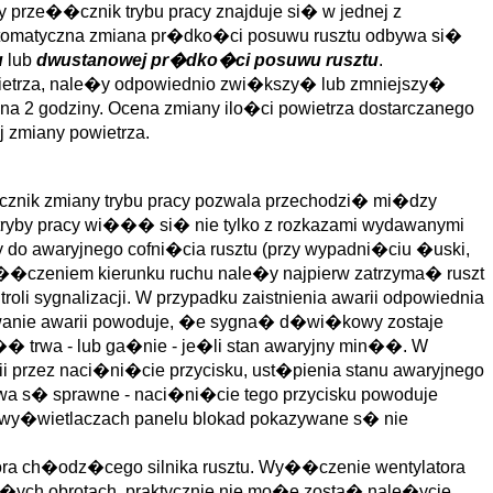
 prze��cznik trybu pracy znajduje si� w jednej z
utomatyczna zmiana pr�dko�ci posuwu rusztu odbywa si�
u
lub
dwustanowej pr�dko�ci posuwu rusztu
.
etrza, nale�y odpowiednio zwi�kszy� lub zmniejszy�
na 2 godziny. Ocena zmiany ilo�ci powietrza dostarczanego
 zmiany powietrza.
�cznik zmiany trybu pracy pozwala przechodzi� mi�dzy
tryby pracy wi��� si� nie tylko z rozkazami wydawanymi
 do awaryjnego cofni�cia rusztu (przy wypadni�ciu �uski,
e��czeniem kierunku ruchu nale�y najpierw zatrzyma� ruszt
oli sygnalizacji. W przypadku zaistnienia awarii odpowiednia
owanie awarii powoduje, �e sygna� d�wi�kowy zostaje
 trwa - lub ga�nie - je�li stan awaryjny min��. W
rzez naci�ni�cie przycisku, ust�pienia stanu awaryjnego
kowa s� sprawne - naci�ni�cie tego przycisku powoduje
na wy�wietlaczach panelu blokad pokazywane s� nie
atora ch�odz�cego silnika rusztu. Wy��czenie wentylatora
ma�ych obrotach, praktycznie nie mo�e zosta� nale�ycie