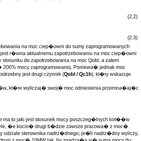
(2.2)
(2.3)
rzebowania na moc ciep�owni do sumy zaprogramowanych
h jest r�wna aktualnemu zapotrzebowaniu na moc ciep�owni
tosunku do zapotrzebowania na moc Qobl, a zatem
 200% mocy zaprogramowanej. Poniewa� jednak moc
rzebny jest drugi czynnik (
Qobl / Qc1h
), kt�ry wskazuje
��w, kt�re wyliczaj� swoj� moc odniesienia przemna�aj�c
e ma to jaki jest stosunek mocy poszczeg�lnych kot��w
 tyle, �e kocio� drugi b�dzie zawsze pracowa� z moc�
udziale sterownika nadrz�dnego; je�li nadrz�dny wyliczy,
rugi z moc� 10MW tak, by zgadza�a si� suma mocy (tu: