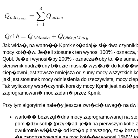
Jak wida�, na warto�� Kpmk sk�adaj� si� dwa czynniki: p
mocy kot��w. Je�eli stosunek ten wynosi 100% - oznacza,
Qobl. Je�eli wynosi�by 200% - oznacza�oby to, �e suma
sterownik nadrz�dny b�dzie musia� wys�a� do kot��w 
ciep�owni jest zawsze mniejsza od sumy mocy wszystkich k
jaki jest stosunek mocy odniesienia do rzeczywistej mocy c
Tak wyliczony wsp�czynnik korekty mocy Kpmk jest nast�p
zaprogramowan� moc zadan� przez Kpmk.
Przy tym algorytmie nale�y jeszcze zwr�ci� uwag� na dwie
warto�� bezwzgl�dna mocy
zaprogramowanej na st
pomi�dzy sob� (przyk�ad: je�li na pierwszym kotle 
dwukrotnie wi�ksz� od kot�a pierwszego, za� bezwzg
�e zapotrzebowanie na moc kot��w wynosi 15MW, to