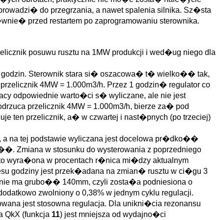
wadzi� do przegrzania, a nawet spalenia silnika. Sz�sta
�wnie� przed restartem po zaprogramowaniu sterownika.
rzelicznik posuwu rusztu na 1MW produkcji i wed�ug niego dla
h godzin. Sterownik stara si� oszacowa� t� wielko�� tak,
 przelicznik 4MW = 1.000m3/h. Przez 1 godzin� regulator co
racy odpowiednie warto�ci s� wyliczane, ale nie jest
r odrzuca przelicznik 4MW = 1.000m3/h, bierze za� pod
 ten przelicznik, a� w czwartej i nast�pnych (po trzeciej)
, a na tej podstawie wyliczana jest docelowa pr�dko��
o��. Zmiana w stosunku do wysterowania z poprzedniego
y to wyra�ona w procentach r�nica mi�dzy aktualnym
esu godziny jest przek�adana na zmian� rusztu w ci�gu 3
lnie ma grubo�� 140mm, czyli zosta�a podniesiona o
 dodatkowo zwolniony o 0,38% w jednym cyklu regulacji.
ana jest stosowna regulacja. Dla unikni�cia rezonansu
a QkX (funkcja
11
) jest mniejsza od wydajno�ci