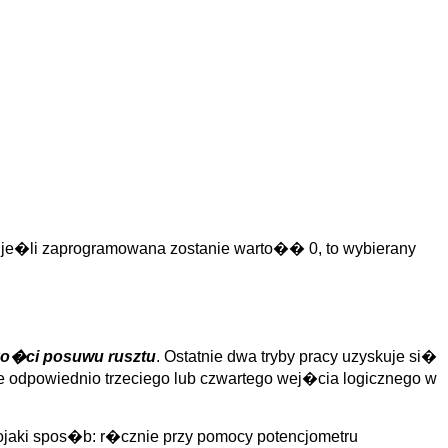
: je�li zaprogramowana zostanie warto�� 0, to wybierany
o�ci posuwu rusztu
. Ostatnie dwa tryby pracy uzyskuje si�
e odpowiednio trzeciego lub czwartego wej�cia logicznego w
ki spos�b: r�cznie przy pomocy potencjometru