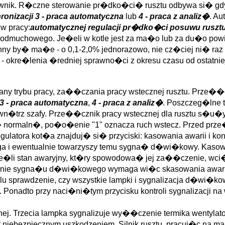
rownik. R�czne sterowanie pr�dko�ci� rusztu odbywa si� gdy
ronizacji
3 - praca automatyczna
lub
4 - praca z analiz�
. A
w pracy:
automatycznej regulacji pr�dko�ci posuwu ruszt
muchowego. Je�eli w kotle jest za ma�o lub za du�o powi
nny by� ma�e - o 0,1-2,0% jednorazowo, nie cz�ciej ni� raz 
okre�lenia �redniej sprawno�ci z okresu czasu od ostatniej
iany trybu pracy, za��czania pracy wstecznej rusztu. Prze�
3 - praca automatyczna
,
4 - praca z analiz�
. Poszczeg�lne 
wn�trz szafy. Prze��cznik pracy wstecznej dla rusztu s�u�y
c� normaln�, po�o�enie "1" oznacza ruch wstecz. Przed prz
ulatora kot�a znajduj� si� przyciski: kasowania awarii i kontr
mruga i ewentualnie towarzyszy temu sygna� d�wi�kowy. Kas
i stan awaryjny, kt�ry spowodowa� jej za��czenie, wci��
enie sygna�u d�wi�kowego wymaga wi�c skasowania awarii p
 celu sprawdzenie, czy wszystkie lampki i sygnalizacja d�wi�
 Ponadto przy naci�ni�tym przycisku kontroli sygnalizacji 
yjnej. Trzecia lampka sygnalizuje wy��czenie termika wentyl
st niebezpiecznym uszkodzeniem. Silnik rusztu, pracuj�c na 