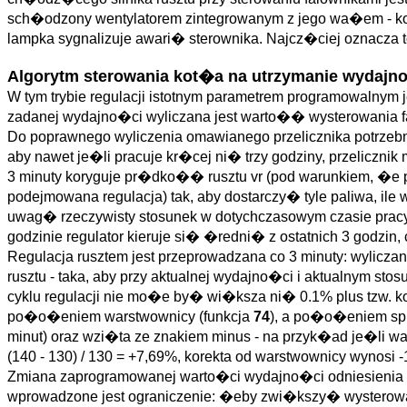
sch�odzony wentylatorem zintegrowanym z jego wa�em - kon
lampka sygnalizuje awari� sterownika. Najcz�ciej oznacza 
Algorytm sterowania kot�a na utrzymanie wydajno
W tym trybie regulacji istotnym parametrem programowalnym 
zadanej wydajno�ci wyliczana jest warto�� wysterowania fa
Do poprawnego wyliczenia omawianego przelicznika potrzeb
aby nawet je�li pracuje kr�cej ni� trzy godziny, przeliczni
3 minuty koryguje pr�dko�� rusztu vr (pod warunkiem, �e 
podejmowana regulacja) tak, aby dostarczy� tyle paliwa, ile
uwag� rzeczywisty stosunek w dotychczasowym czasie pracy od
godzinie regulator kieruje si� �redni� z ostatnich 3 godzin,
Regulacja rusztem jest przeprowadzana co 3 minuty: wylicz
rusztu - taka, aby przy aktualnej wydajno�ci i aktualny
cyklu regulacji nie mo�e by� wi�ksza ni� 0.1% plus tzw. k
po�o�eniem warstwownicy (funkcja
74
), a po�o�eniem spr
minut) oraz wzi�ta ze znakiem minus - na przyk�ad je�li
(140 - 130) / 130 = +7,69%, korekta od warstwownicy wynosi 
Zmiana zaprogramowanej warto�ci wydajno�ci odniesienia Q
wprowadzone jest ograniczenie: �eby zwi�kszy� wysterow