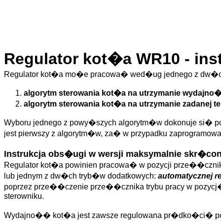
Regulator kot�a WR10 - ins
Regulator kot�a mo�e pracowa� wed�ug jednego z dw�c
algorytm sterowania kot�a na utrzymanie wydajno�c
algorytm sterowania kot�a na utrzymanie zadanej 
Wyboru jednego z powy�szych algorytm�w dokonuje si� pop
jest pierwszy z algorytm�w, za� w przypadku zaprogramowan
Instrukcja obs�ugi w wersji maksymalnie skr�con
Regulator kot�a powinien pracowa� w pozycji prze��cznik
lub jednym z dw�ch tryb�w dodatkowych:
automatycznej r
poprzez prze��czenie prze��cznika trybu pracy w pozyc
sterowniku.
Wydajno�� kot�a jest zawsze regulowana pr�dko�ci� pos