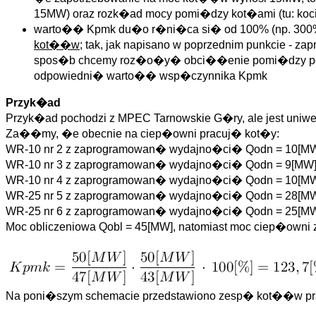
15MW) oraz rozk�ad mocy pomi�dzy kot�ami (tu: ko
warto�� Kpmk du�o r�ni�ca si� od 100% (np. 300%) 
kot��w
; tak, jak napisano w poprzednim punkcie -
spos�b chcemy roz�o�y� obci��enie pomi�dzy posz
odpowiedni� warto�� wsp�czynnika Kpmk
Przyk�ad
Przyk�ad pochodzi z MPEC Tarnowskie G�ry, ale jest uniwe
Za��my, �e obecnie na ciep�owni pracuj� kot�y:
WR-10 nr 2 z zaprogramowan� wydajno�ci� Qodn = 10[MW
WR-10 nr 3 z zaprogramowan� wydajno�ci� Qodn = 9[MW]
WR-10 nr 4 z zaprogramowan� wydajno�ci� Qodn = 10[MW
WR-25 nr 5 z zaprogramowan� wydajno�ci� Qodn = 28[MW
WR-25 nr 6 z zaprogramowan� wydajno�ci� Qodn = 25[MW
Moc obliczeniowa Qobl = 45[MW], natomiast moc ciep�owni
Na poni�szym schemacie przedstawiono zesp� kot��w p