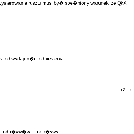
 wysterowanie rusztu musi by� spe�niony warunek, ze QkX
 od wydajno�ci odniesienia.
(2.1)
jej odp�yw�w, tj. odp�ywy