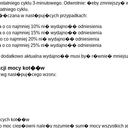
d ostatniego cyklu 3-minutowego. Odwrotnie: �eby zmniejszy�
atniego cyklu.
 za��czana w nast�puj�cych przypadkach:
a o co najmniej 10% ni� wydajno�� odniesienia
a o co najmniej 15% ni� wydajno�� odniesienia
 o co najmniej 20% ni� wydajno�� odniesienia
a o co najmniej 25% ni� wydajno�� odniesienia
 dodatkowo aktualna wydajno�� musi by� r�wnie� mniejsza
kcji mocy kot��w
�w wg nast�puj�cego wzoru:
j�cych kot��w
jako moc ciep�owni nale�y rozumie� sum� mocy wszystkich 