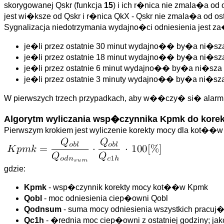
skorygowanej Qskr (funkcja
15
) i ich r�nica nie zmala�a o
jest wi�ksze od Qskr i r�nica QkX - Qskr nie zmala�a od ost
Sygnalizacja niedotrzymania wydajno�ci odniesienia jest
je�li przez ostatnie 30 minut wydajno�� by�a ni�sz
je�li przez ostatnie 18 minut wydajno�� by�a ni�sz
je�li przez ostatnie 6 minut wydajno�� by�a ni�sza
je�li przez ostatnie 3 minuty wydajno�� by�a ni�sz
W pierwszych trzech przypadkach, aby w��czy� si� alarm
Algorytm wyliczania wsp�czynnika Kpmk do kore
Pierwszym krokiem jest wyliczenie korekty mocy dla kot�
gdzie:
Kpmk
- wsp�czynnik korekty mocy kot��w Kpmk
Qobl
- moc odniesienia ciep�owni Qobl
Qodnsum
- suma mocy odniesienia wszystkich pracu
Qc1h
- �rednia moc ciep�owni z ostatniej godziny; 