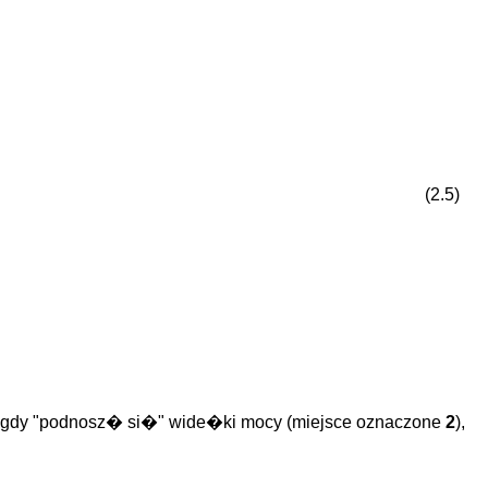
(2.5)
 gdy "podnosz� si�" wide�ki mocy (miejsce oznaczone
2
),