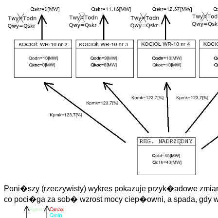
Poni�szy (rzeczywisty) wykres pokazuje przyk�adowe zmi
co poci�ga za sob� wzrost mocy ciep�owni, a spada, gdy