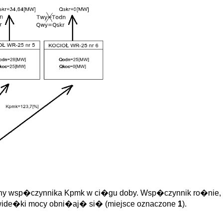
any wsp�czynnika Kpmk w ci�gu doby. Wsp�czynnik ro�nie,
 wide�ki mocy obni�aj� si� (miejsce oznaczone
1
).