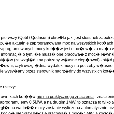
ierwszy (Qobl / Qodnsum) okre�la jaki jest stosunek zapot
 to, �e aktualnie zaprogramowana moc na wszystkich kot�ac
 zaprogramowanych mocy kot��w jest o po�ow� za ma�a w s
informacj� o tym, �e musz� one pracowa� z moc� r�wn�
ot��w (ze wzgl�du na potrzeby w�asne ciep�owni) - st�d pot
iep�owni, czyli uwzgl�dnia wydatek mocy na potrzeby w�asne.
nie wysy�any przez sterownik nadrz�dny do wszystkich kot
 rzeczy:
erownikach kot��w
nie ma praktycznego znaczenia
- znaczeni
zaprogramujemy 0,5MW, a na drugim 1MW, to oznacza to tylko
l�dna warto�� mocy zostanie wyliczona automatycznie przy 
 kocio� pierwszy b�dzie pracowa� z moc� 5MW, a kocio� d