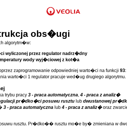
trukcja obs�ugi
h algorytm�w:
i wyliczonej przez regulator nadrz�dny
temperatury wody wyj�ciowej z kot�a
rzez zaprogramowanie odpowiedniej warto�ci na funkcji
93
ia warto�ci 1 regulator pracuje wed�ug drugiego algorytmu.
ej
a trybu pracy
3 - praca automatyczna
,
4 - praca z analiz�
egulacji pr�dko�ci posuwu rusztu
lub
dwustanowej pr�dk
j�
3 - praca automatyczna
lub
4 - praca z analiz�
oraz zwarci
uwu rusztu. Pr�dko�� rusztu mo�e by� zmieniana w dwoja