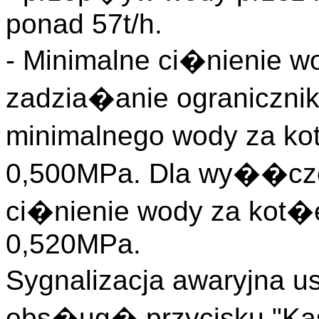
ponad 57t/h.
- Minimalne ci�nienie w
zadzia�anie ograniczni
minimalnego wody za k
0,500MPa. Dla wy��czeni
ci�nienie wody za kot
0,520MPa.
Sygnalizacja awaryjna u
obs�ug� przycisku "Kas