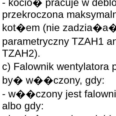
- kocio� pracuje w deblok
przekroczona maksymaln
kot�em (nie zadzia�a� 
parametryczny TZAH1 a
TZAH2).
c) Falownik wentylator
by� w��czony, gdy:
- w��czony jest falown
albo gdy: