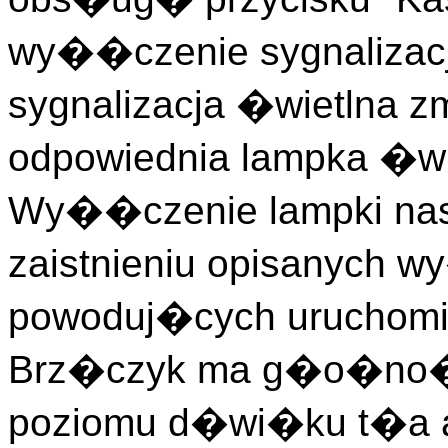
wy��czenie sygnalizacj
sygnalizacja �wietlna 
odpowiednia lampka �
Wy��czenie lampki nas
zaistnieniu opisanych 
powoduj�cych uruchomien
Brz�czyk ma g�o�no�
poziomu d�wi�ku t�a a