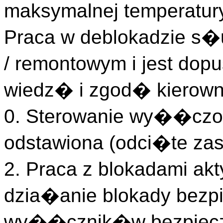
maksymalnej temperatur
Praca w deblokadzie s�
/ remontowym i jest do
wiedz� i zgod� kierown
0. Sterowanie wy��czon
odstawiona (odci�te zasi
2. Praca z blokadami a
dzia�anie blokady bezp
wy��cznik�w bezpiec