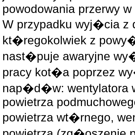
powodowania przerwy w 
W przypadku wyj�cia z 
kt�regokolwiek z powy
nast�puje awaryjne wy
pracy kot�a poprzez 
nap�d�w: wentylatora w
powietrza podmuchowego
powietrza wt�rnego, we
powietrza (zg�oszenie 