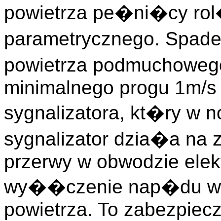
powietrza pe�ni�cy r
parametrycznego. Spade
powietrza podmuchoweg
minimalnego progu 1m/s 
sygnalizatora, kt�ry w no
sygnalizator dzia�a na
przerwy w obwodzie elek
wy��czenie nap�du we
powietrza. To zabezpiec