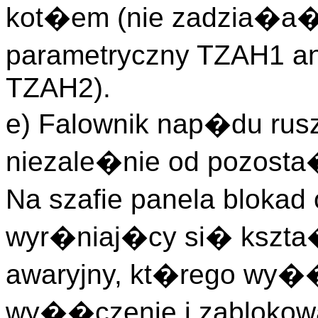
kot�em (nie zadzia�a� 
parametryczny TZAH1 a
TZAH2).
e) Falownik nap�du r
niezale�nie od pozos
Na szafie panela blokad
wyr�niaj�cy si� kszta
awaryjny, kt�rego wy�
wy��czenie i zablokowa