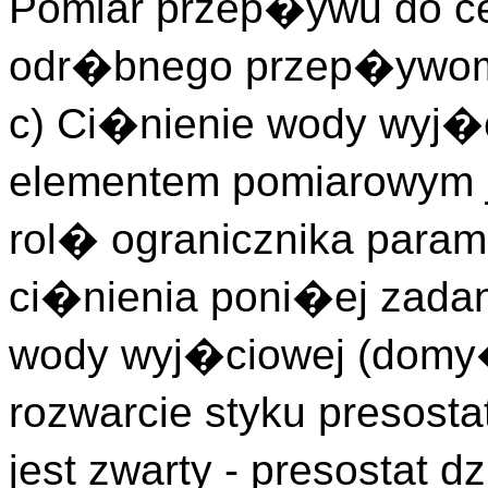
Pomiar przep�ywu do ce
odr�bnego przep�ywom
c) Ci�nienie wody wyj�
elementem pomiarowym j
rol� ogranicznika para
ci�nienia poni�ej zada
wody wyj�ciowej (domy
rozwarcie styku presosta
jest zwarty - presostat 