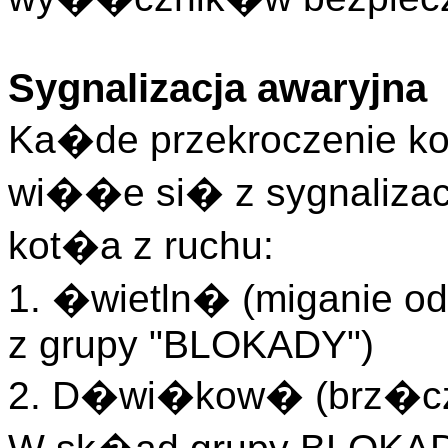
Sygnalizacja awaryjna
Ka�de przekroczenie ko
wi��e si� z sygnaliza
kot�a z ruchu:
1. �wietln� (miganie od
z grupy "BLOKADY")
2. D�wi�kow� (brz�c