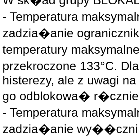
W sk�ad grupy BLOKAD
- Temperatura maksyma
zadzia�anie ograniczni
temperatury maksymaln
przekroczone 133°C. D
histerezy, ale z uwagi na
go odblokowa� r�cznie
- Temperatura maksyma
zadzia�anie wy��cznik