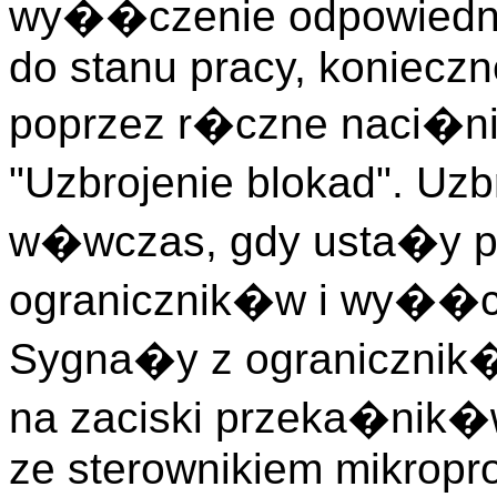
wy��czenie odpowiedn
do stanu pracy, konieczn
poprzez r�czne naci�ni
"Uzbrojenie blokad". Uzb
w�wczas, gdy usta�y p
ogranicznik�w i wy��c
Sygna�y z ograniczn
na zaciski przeka�nik�
ze sterownikiem mikrop