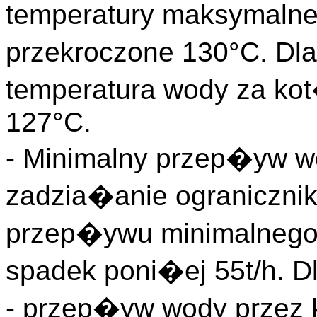
temperatury maksymaln
przekroczone 130°C. Dla
temperatura wody za k
127°C.
- Minimalny przep�yw w
zadzia�anie ograniczni
przep�ywu minimalnego
spadek poni�ej 55t/h. D
- przep�yw wody przez