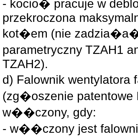
- kocio� pracuje w deblok
przekroczona maksymaln
kot�em (nie zadzia�a� 
parametryczny TZAH1 a
TZAH2).
d) Falownik wentylatora
(zg�oszenie patentowe
w��czony, gdy:
- w��czony jest falown