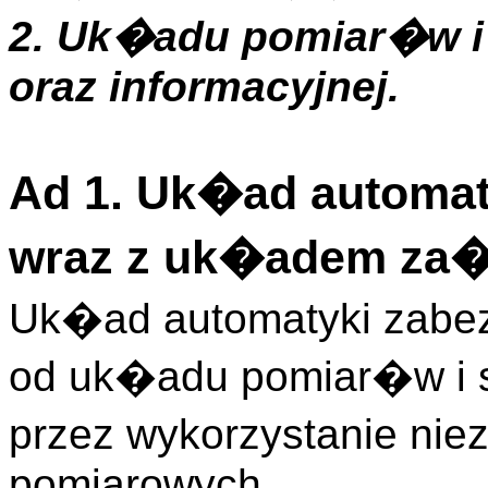
2. Uk�adu pomiar�w i 
oraz informacyjnej.
Ad 1. Uk�ad automat
wraz z uk�adem za
Uk�ad automatyki zabez
od uk�adu pomiar�w i sy
przez wykorzystanie n
pomiarowych.