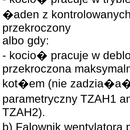
�aden z kontrolowanych
przekroczony
albo gdy:
- kocio� pracuje w deblok
przekroczona maksymaln
kot�em (nie zadzia�a� 
parametryczny TZAH1 a
TZAH2).
b) Falownik wentylato