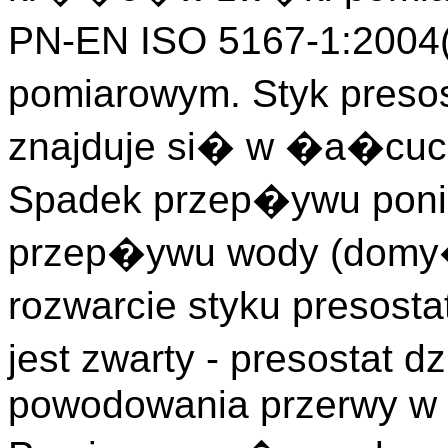
PN-EN ISO 5167-1:200
pomiarowym. Styk preso
znajduje si� w �a�cuc
Spadek przep�ywu poni
przep�ywu wody (domy�
rozwarcie styku presosta
jest zwarty - presostat 
powodowania przerwy w 