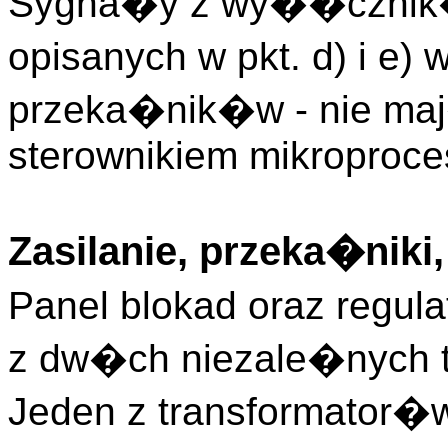
Sygna�y z wy��cznik�
opisanych w pkt. d) i e)
przeka�nik�w - nie ma
sterownikiem mikroproc
Zasilanie, przeka�niki
Panel blokad oraz regula
z dw�ch niezale�nych t
Jeden z transformator�w 