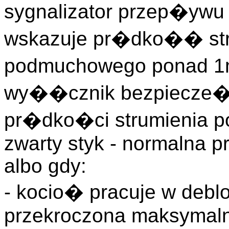
sygnalizator przep�ywu
wskazuje pr�dko�� str
podmuchowego ponad 1m
wy��cznik bezpiecze�s
pr�dko�ci strumienia 
zwarty styk - normalna 
albo gdy:
- kocio� pracuje w deblok
przekroczona maksymaln