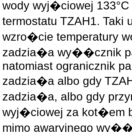
wody wyj�ciowej 133°C 
termostatu TZAH1. Taki
wzro�cie temperatury w
zadzia�a wy��cznik p
natomiast ogranicznik 
zadzia�a albo gdy TZAH2
zadzia�a, albo gdy przy
wyj�ciowej za kot�em 
mimo awaryjnego wy��c