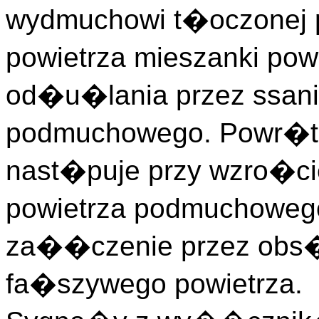
wydmuchowi t�oczonej p
powietrza mieszanki pow
od�u�lania przez ssani
podmuchowego. Powr�t 
nast�puje przy wzro�ci
powietrza podmuchowego
za��czenie przez obs�
fa�szywego powietrza.