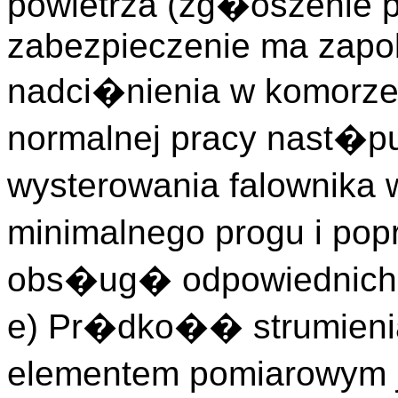
powietrza (zg�oszenie p
zabezpieczenie ma zapo
nadci�nienia w komorze
normalnej pracy nast�p
wysterowania falownik
minimalnego progu i po
obs�ug� odpowiednich
e) Pr�dko�� strumieni
elementem pomiarowym j