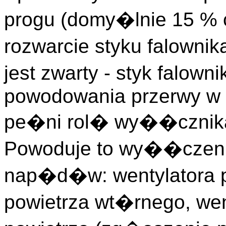
progu (domy�lnie 15 % c
rozwarcie styku falownik
jest zwarty - styk falow
powodowania przerwy w 
pe�ni rol� wy��cznika
Powoduje to wy��czen
nap�d�w: wentylatora p
powietrza wt�rnego, we