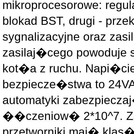
mikroprocesorowe: regul
blokad BST, drugi - prze
sygnalizacyjne oraz zasi
zasilaj�cego powoduj
kot�a z ruchu. Napi�c
bezpiecze�stwa to 24V
automatyki zabezpiecz
��czeniow� 2*10^7. Zas
przetworniki maj� klas