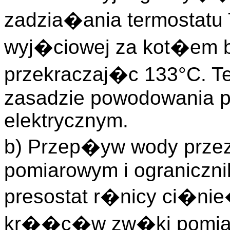
zadzia�ania termostatu
wyj�ciowej za kot�em 
przekraczaj�c 133°C. T
zasadzie powodowania p
elektrycznym.
b) Przep�yw wody prze
pomiarowym i ograniczni
presostat r�nicy ci�n
kr��c�w zw�ki pomiar