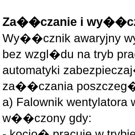
Za��czanie i wy��c
Wy��cznik awaryjny w
bez wzgl�du na tryb pra
automatyki zabezpiecza
za��czania poszczeg
a) Falownik wentylato
w��czony gdy:
- kocio� pracuje w trybi