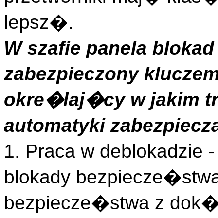
lepsz�.
W szafie panela blokad
zabezpieczony kluczem
okre�laj�cy w jakim t
automatyki zabezpiecz
1. Praca w deblokadzie
blokady bezpiecze�stw
bezpiecze�stwa z dok�