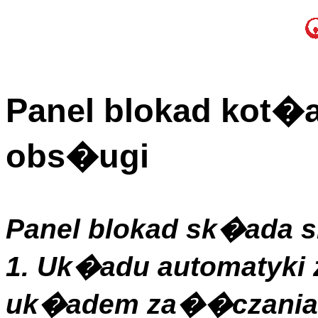
Panel blokad kot�a 
obs�ugi
Panel blokad sk�ada
1. Uk�adu automatyki 
uk�adem za��czani