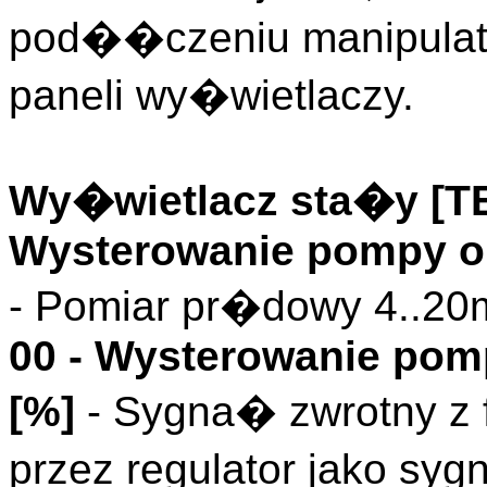
pod��czeniu manipulato
paneli wy�wietlaczy.
Wy�wietlacz sta�y [
Wysterowanie pompy ob
- Pomiar pr�dowy 4..20
00 - Wysterowanie pom
[%]
- Sygna� zwrotny z 
przez regulator jako s