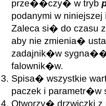
prze��czy� w tryb
podanymi w niniejszej
Zaleca si� do czasu 
aby nie zmienia� us
zadajnik�w sygna��
falownik�w.
Spisa� wszystkie wa
paczek i parametr�w 
Otworzy� drzwiczki z 