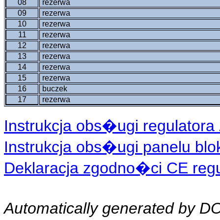
08
rezerwa
09
rezerwa
10
rezerwa
11
rezerwa
12
rezerwa
13
rezerwa
14
rezerwa
15
rezerwa
16
buczek
17
rezerwa
Instrukcja obs�ugi regulatora 
Instrukcja obs�ugi panelu blo
Deklaracja zgodno�ci CE regul
Automatically generated by 