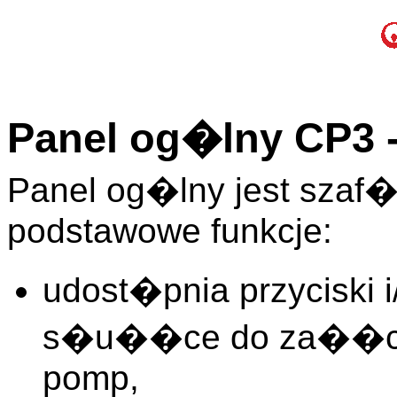
Panel og�lny CP3 -
Panel og�lny jest sza
podstawowe funkcje:
udost�pnia przyciski 
s�u��ce do za��cz
pomp,