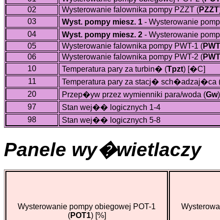
02
Wysterowanie falownika pompy PZZT (
PZZT
03
Wyst. pompy miesz. 1
- Wysterowanie pompy
04
Wyst. pompy miesz. 2
- Wysterowanie pompy
05
Wysterowanie falownika pompy PWT-1 (
PWT
06
Wysterowanie falownika pompy PWT-2 (
PWT
10
Temperatura pary za turbin� (
Tpzt
)
[�C]
11
Temperatura pary za stacj� sch�adzaj�ca 
20
Przep�yw przez wymienniki para/woda (
Gw
)
97
Stan wej�� logicznych 1-4
98
Stan wej�� logicznych 5-8
Panele wy�wietlaczy
Wysterowanie pompy obiegowej POT-1
Wysterowa
(
POT1
)
[%]