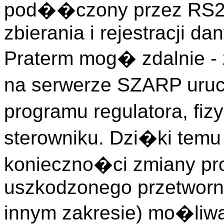
pod��czony przez RS232
zbierania i rejestracji d
Praterm mog� zdalnie - 
na serwerze SZARP uru
programu regulatora, fi
sterowniku. Dzi�ki temu
konieczno�ci zmiany pr
uszkodzonego przetworn
innym zakresie) mo�liwa