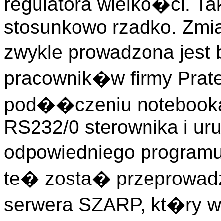
regulatora wielko�ci. T
stosunkowo rzadko. Zmia
zwykle prowadzona jest
pracownik�w firmy Prat
pod��czeniu notebook
RS232/0 sterownika i ur
odpowiedniego programu
te� zosta� przeprowad
serwera SZARP, kt�ry w 