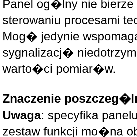
Panel og�lny nie bierz
sterowaniu procesami te
Mog� jedynie wspomag
sygnalizacj� niedotrzy
warto�ci pomiar�w.
Znaczenie poszczeg�ln
Uwaga
: specyfika pane
zestaw funkcji mo�na o