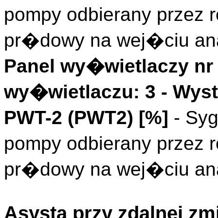
pompy odbierany przez r
pr�dowy na wej�ciu an
Panel wy�wietlaczy nr 
wy�wietlaczu: 3 - Wys
PWT-2 (
PWT2
)
[%]
- Sy
pompy odbierany przez r
pr�dowy na wej�ciu an
Asysta przy zdalnej zm