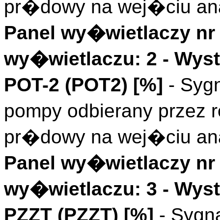
pr�dowy na wej�ciu an
Panel wy�wietlaczy nr 
wy�wietlaczu: 2 - Wys
POT-2 (
POT2
)
[%]
- Syg
pompy odbierany przez r
pr�dowy na wej�ciu an
Panel wy�wietlaczy nr 
wy�wietlaczu: 3 - Wys
PZZT (
PZZT
)
[%]
- Sygn