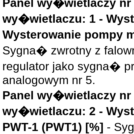
Panel wy�wietlaczy nr 
wy�wietlaczu: 1 -
Wyst
Wysterowanie pompy mi
Sygna� zwrotny z falow
regulator jako sygna� 
analogowym nr 5.
Panel wy�wietlaczy nr 
wy�wietlaczu: 2 - Wys
PWT-1 (
PWT1
)
[%]
- Sy