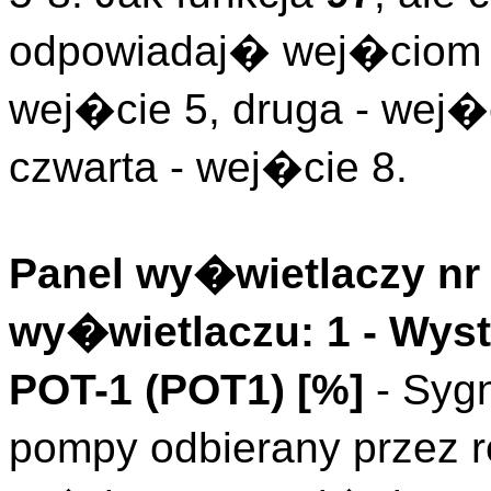
odpowiadaj� wej�ciom l
wej�cie 5, druga - wej�c
czwarta - wej�cie 8.
Panel wy�wietlaczy nr 
wy�wietlaczu: 1 - Wys
POT-1 (
POT1
)
[%]
- Syg
pompy odbierany przez r