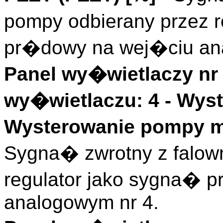
pompy odbierany przez r
pr�dowy na wej�ciu an
Panel wy�wietlaczy nr 
wy�wietlaczu: 4 -
Wyst
Wysterowanie pompy mi
Sygna� zwrotny z falow
regulator jako sygna� 
analogowym nr 4.