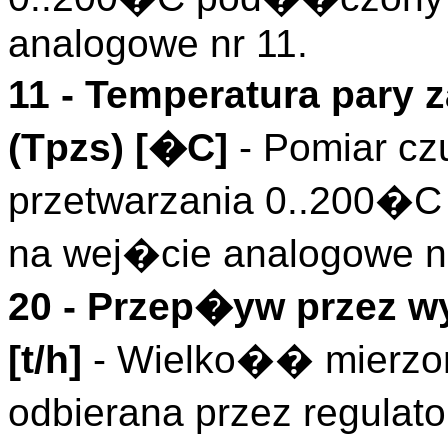
analogowe nr 11.
11 - Temperatura pary
(
Tpzs
)
[�C]
- Pomiar cz
przetwarzania 0..200�C
na wej�cie analogowe n
20 - Przep�yw przez w
[t/h]
- Wielko�� mierzo
odbierana przez regula