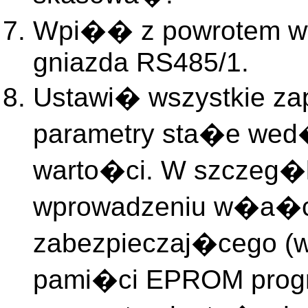
Wpi�� z powrotem wt
gniazda RS485/1.
Ustawi� wszystkie za
parametry sta�e wed
warto�ci. W szczeg�
wprowadzeniu w�a�c
zabezpieczaj�cego (w
pami�ci EPROM progr