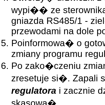
wypi�� ze sterownika
gniazda RS485/1 - zie
przewodami na dole po 
Poinformowa� o goto
zmiany programu regul
Po zako�czeniu zmian
zresetuje si�. Zapali
regulatora
i zacznie 
skasowa�.