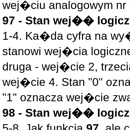
wej�ciu analogowym nr 
97 - Stan wej�� logicz
1-4. Ka�da cyfra na wy
stanowi wej�cia logiczn
druga - wej�cie 2, trzeci
wej�cie 4. Stan "0" ozn
"1" oznacza wej�cie zwa
98 - Stan wej�� logicz
5-8. Jak funkcja
97
, ale