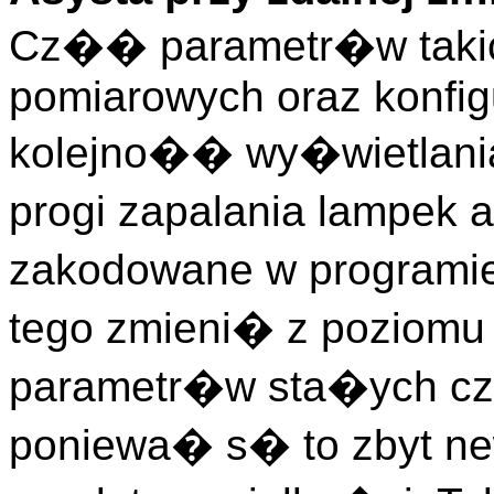
Cz�� parametr�w takic
pomiarowych oraz konfigu
kolejno�� wy�wietlani
progi zapalania lampek a
zakodowane w programie
tego zmieni� z poziomu
parametr�w sta�ych cz
poniewa� s� to zbyt ne