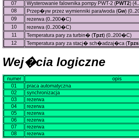
07
Wysterowanie falownika pompy PWT-2 (
PWT2
)
(4.
08
Przep�yw przez wymienniki para/woda (
Gw
)
(0..
09
rezerwa (0..200�C)
10
rezerwa (0..200�C)
11
Temperatura pary za turbin� (
Tpzt
)
(0..200�C)
12
Temperatura pary za stacj� sch�adzaj�ca (
Tpzs
Wej�cia logiczne
numer
opis
01
praca automatyczna
02
synchronizacja
03
rezerwa
04
rezerwa
05
rezerwa
06
rezerwa
07
rezerwa
08
rezerwa