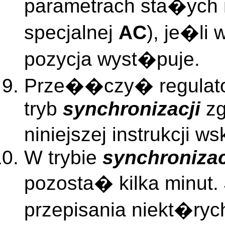
parametrach sta�ych 
specjalnej
AC
), je�li
pozycja wyst�puje.
Prze��czy� regulato
tryb
synchronizacji
zg
niniejszej instrukcji 
W trybie
synchronizac
pozosta� kilka minut.
przepisania niekt�ry