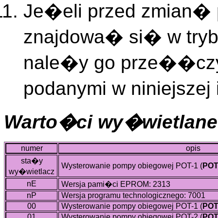
Je�eli przed zmian� 
znajdowa� si� w try
nale�y go prze��czy�
podanymi w niniejszej
Warto�ci wy�wietlane
numer
opis
sta�y
Wysterowanie pompy obiegowej POT-1 (
POT
wy�wietlacz
nE
Wersja pami�ci EPROM: 2313
nP
Wersja programu technologicznego: 7001
00
Wysterowanie pompy obiegowej POT-1 (
POT
01
Wysterowanie pompy obiegowej POT-2 (
POT