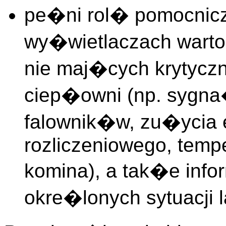
pe�ni rol� pomocnic
wy�wietlaczach wart
nie maj�cych krytyczn
ciep�owni (np. sygn
falownik�w, zu�ycia en
rozliczeniowego, temp
komina), a tak�e info
okre�lonych sytuacji 