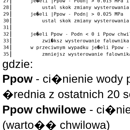
27
je�eli |Ppow - Podn| > 0.015 MPa i 
28
ustal skok zmiany wysterowania fal
29
je�eli |Ppow - Podn| > 0.025 MPa
30
ustal skok zmiany wysterowania fal
31
32
je�eli Ppow - Podn < 0 i Ppow chwil
33
zwi�ksz wysterowanie falownika im
34
w przeciwnym wypadku je�eli Ppow - P
35
zmniejsz wysterowanie falownika i
gdzie:
Ppow
- ci�nienie wody 
�rednia z ostatnich 20 
Ppow chwilowe
- ci�nie
(warto�� chwilowa)