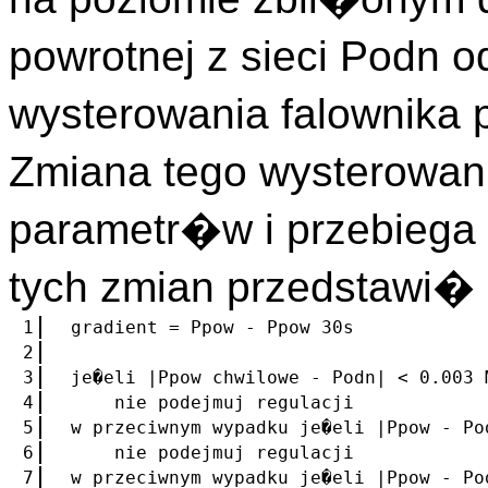
powrotnej z sieci Podn
wysterowania falownika 
Zmiana tego wysterowan
parametr�w i przebiega 
tych zmian przedstawi
1
gradient = Ppow - Ppow 30s
2
3
je�eli |Ppow chwilowe - Podn| < 0.003 
4
nie podejmuj regulacji
5
w przeciwnym wypadku je�eli |Ppow - Po
6
nie podejmuj regulacji
7
w przeciwnym wypadku je�eli |Ppow - Po