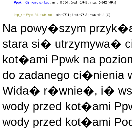
Na powy�szym przyk�ad
stara si� utrzymywa� c
kot�ami Ppwk na poziom
do zadanego ci�nienia 
Wida� r�wnie�, i� wsz
wody przed kot�ami Ppw
wody przed kot�ami Po