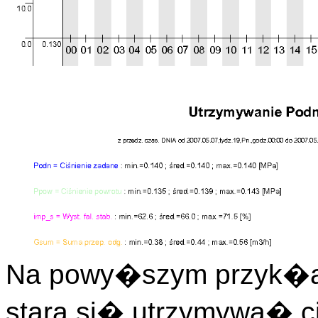
Na powy�szym przyk�ad
stara si� utrzymywa� c