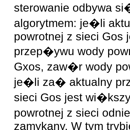
sterowanie odbywa si�
algorytmem: je�li ak
powrotnej z sieci Gos 
przep�ywu wody powrot
Gxos, zaw�r wody powro
je�li za� aktualny p
sieci Gos jest wi�ks
powrotnej z sieci odni
zamykany. W tym trybie