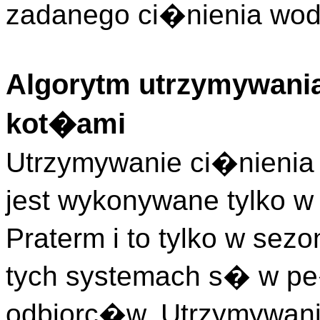
zadanego ci�nienia wody
Algorytm utrzymywania
kot�ami
Utrzymywanie ci�nienia
jest wykonywane tylko w
Praterm i to tylko w sez
tych systemach s� w p
odbiorc�w. Utrzymywani