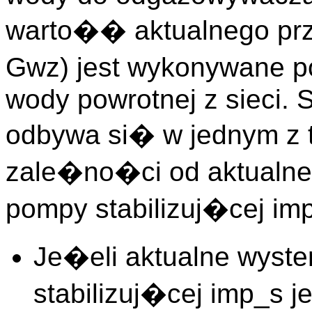
warto�� aktualnego p
Gwz) jest wykonywane p
wody powrotnej z sieci.
odbywa si� w jednym z 
zale�no�ci od aktualne
pompy stabilizuj�cej im
Je�eli aktualne wyste
stabilizuj�cej imp_s j