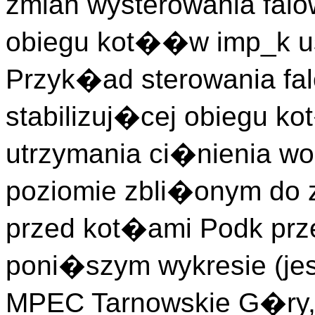
zmian wysterowania falo
obiegu kot��w imp_k u
Przyk�ad sterowania fa
stabilizuj�cej obiegu k
utrzymania ci�nienia w
poziomie zbli�onym do 
przed kot�ami Podk prze
poni�szym wykresie (je
MPEC Tarnowskie G�ry, 