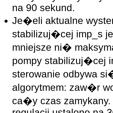
na 90 sekund.
Je�eli aktualne wyste
stabilizuj�cej imp_s 
mniejsze ni� maksyma
pompy stabilizuj�cej
sterowanie odbywa si
algorytmem: zaw�r wod
ca�y czas zamykany. W
regulacji ustalono na 