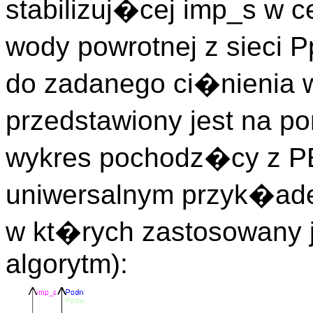
stabilizuj�cej imp_s w c
wody powrotnej z sieci 
do zadanego ci�nienia w
przedstawiony jest na po
wykres pochodz�cy z P
uniwersalnym przyk�ad
w kt�rych zastosowany 
algorytm):