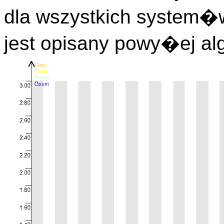
dla wszystkich system�
jest opisany powy�ej al