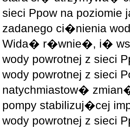
sieci Ppow na poziomie 
zadanego ci�nienia wody
Wida� r�wnie�, i� wsz
wody powrotnej z sieci 
wody powrotnej z sieci 
natychmiastow� zmian�
pompy stabilizuj�cej im
wody powrotnej z sieci