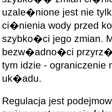
uzale�nione jest nie tyl
ci�nienia wody przed ko
szybko�ci jego zmian. 
bezw�adno�ci przyrz�
tym idzie - ograniczeni
uk�adu.
Regulacja jest podejmow