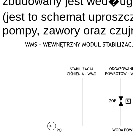
zbudowany jest wed�u
(jest to schemat uprosz
pompy, zawory oraz czuj