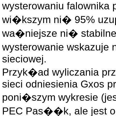
wysterowaniu falownika 
wi�kszym ni� 95% uzup
wa�niejsze ni� stabilne
wysterowanie wskazuje 
sieciowej.
Przyk�ad wyliczania pr
sieci odniesienia Gxos p
poni�szym wykresie (je
PEC Pas��k, ale jest 