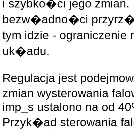
i szybko�ci jego zmian.
bezw�adno�ci przyrz�
tym idzie - ograniczeni
uk�adu.
Regulacja jest podejmow
zmian wysterowania falo
imp_s ustalono na od 4
Przyk�ad sterowania fa