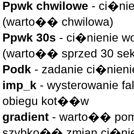
Ppwk chwilowe
- ci�ni
(warto�� chwilowa)
Ppwk 30s
- ci�nienie w
(warto�� sprzed 30 se
Podk
- zadanie ci�nien
imp_k
- wysterowanie fa
obiegu kot��w
gradient
- warto�� pom
szybko�� zmian ci�nien