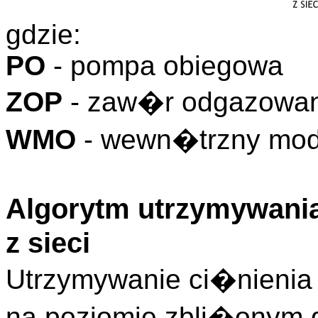
gdzie:
PO
- pompa obiegowa
ZOP
- zaw�r odgazowa
WMO
- wewn�trzny mo
Algorytm utrzymywania
z sieci
Utrzymywanie ci�nienia 
na poziomie zbli�onym 