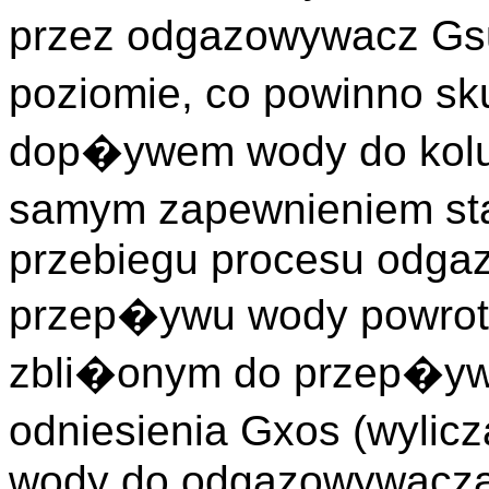
przez odgazowywacz Gs
poziomie, co powinno s
dop�ywem wody do kolu
samym zapewnieniem st
przebiegu procesu odga
przep�ywu wody powrotn
zbli�onym do przep�ywu
odniesienia Gxos (wyli
wody do odgazowywacza