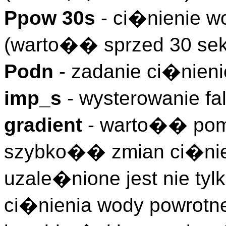
Ppow 30s
- ci�nienie wo
(warto�� sprzed 30 se
Podn
- zadanie ci�nieni
imp_s
- wysterowanie fa
gradient
- warto�� pom
szybko�� zmian ci�nien
uzale�nione jest nie tyl
ci�nienia wody powrotnej