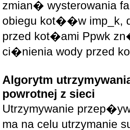
zmian� wysterowania fal
obiegu kot��w imp_k, 
przed kot�ami Ppwk zn
ci�nienia wody przed k
Algorytm utrzymywan
powrotnej z sieci
Utrzymywanie przep�ywu
ma na celu utrzymanie