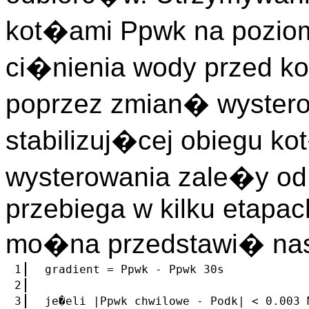
kot�ami Ppwk na pozio
ci�nienia wody przed k
poprzez zmian� wystero
stabilizuj�cej obiegu 
wysterowania zale�y od
przebiega w kilku etapac
mo�na przedstawi� na
1
gradient = Ppwk - Ppwk 30s
2
3
je�eli |Ppwk chwilowe - Podk| < 0.003 