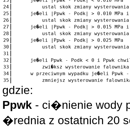
23
je�eli |Ppwk - Podk| < 0.010 MPa
24
ustal skok zmiany wysterowania fal
25
je�eli |Ppwk - Podk| > 0.010 MPa i 
26
ustal skok zmiany wysterowania fal
27
je�eli |Ppwk - Podk| > 0.015 MPa i 
28
ustal skok zmiany wysterowania fal
29
je�eli |Ppwk - Podk| > 0.025 MPa
30
ustal skok zmiany wysterowania fal
31
32
je�eli Ppwk - Podk < 0 i Ppwk chwil
33
zwi�ksz wysterowanie falownika im
34
w przeciwnym wypadku je�eli Ppwk - P
35
zmniejsz wysterowanie falownika i
gdzie:
Ppwk
- ci�nienie wody
�rednia z ostatnich 20 