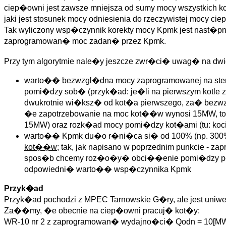
ciep�owni jest zawsze mniejsza od sumy mocy wszystkich k
jaki jest stosunek mocy odniesienia do rzeczywistej mocy c
Tak wyliczony wsp�czynnik korekty mocy Kpmk jest nast�p
zaprogramowan� moc zadan� przez Kpmk.
Przy tym algorytmie nale�y jeszcze zwr�ci� uwag� na dwie
warto�� bezwzgl�dna mocy
zaprogramowanej na st
pomi�dzy sob� (przyk�ad: je�li na pierwszym kotle 
dwukrotnie wi�ksz� od kot�a pierwszego, za� bezwzg
�e zapotrzebowanie na moc kot��w wynosi 15MW, to
15MW) oraz rozk�ad mocy pomi�dzy kot�ami (tu: ko
warto�� Kpmk du�o r�ni�ca si� od 100% (np. 300%) 
kot��w
; tak, jak napisano w poprzednim punkcie -
spos�b chcemy roz�o�y� obci��enie pomi�dzy posz
odpowiedni� warto�� wsp�czynnika Kpmk
Przyk�ad
Przyk�ad pochodzi z MPEC Tarnowskie G�ry, ale jest uniwe
Za��my, �e obecnie na ciep�owni pracuj� kot�y:
WR-10 nr 2 z zaprogramowan� wydajno�ci� Qodn = 10[MW