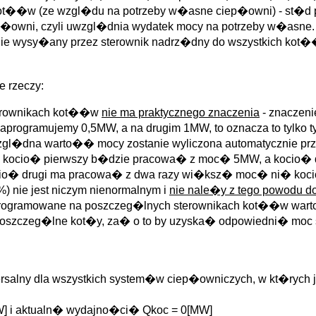
ot��w (ze wzgl�du na potrzeby w�asne ciep�owni) - st�d pot
iep�owni, czyli uwzgl�dnia wydatek mocy na potrzeby w�asne.
nie wysy�any przez sterownik nadrz�dny do wszystkich kot
 rzeczy:
erownikach kot��w
nie ma praktycznego znaczenia
- znaczeni
zaprogramujemy 0,5MW, a na drugim 1MW, to oznacza to tylko
l�dna warto�� mocy zostanie wyliczona automatycznie przy 
 kocio� pierwszy b�dzie pracowa� z moc� 5MW, a kocio� d
cio� drugi ma pracowa� z dwa razy wi�ksz� moc� ni� koci
nie jest niczym nienormalnym i
nie nale�y z tego powodu 
 zaprogramowane na poszczeg�lnych sterownikach kot��w wart
czeg�lne kot�y, za� o to by uzyska� odpowiedni� moc s
rsalny dla wszystkich system�w ciep�owniczych, w kt�rych 
] i aktualn� wydajno�ci� Qkoc = 0[MW]