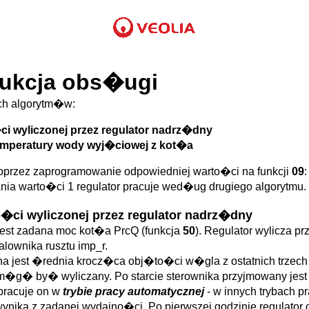
rukcja obs�ugi
h algorytm�w:
i wyliczonej przez regulator nadrz�dny
temperatury wody wyj�ciowej z kot�a
rzez zaprogramowanie odpowiedniej warto�ci na funkcji
09
ia warto�ci 1 regulator pracuje wed�ug drugiego algorytmu.
�ci wyliczonej przez regulator nadrz�dny
jest zadana moc kot�a PrcQ (funkcja
50
). Regulator wylicza p
lownika rusztu imp_r.
na jest �rednia krocz�ca obj�to�ci w�gla z ostatnich trzec
k m�g� by� wyliczany. Po starcie sterownika przyjmowany jest
pracuje on w
trybie pracy automatycznej
- w innych trybach p
 wynika z zadanej wydajno�ci. Po pierwszej godzinie regulato