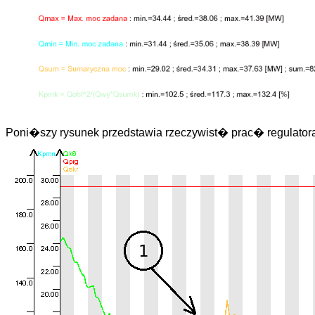
Poni�szy rysunek przedstawia rzeczywist� prac� regulato