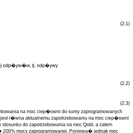
(2.1)
jej odp�yw�w, tj. odp�ywy
(2.2)
(2.3)
rzebowania na moc ciep�owni do sumy zaprogramowanych
h jest r�wna aktualnemu zapotrzebowaniu na moc ciep�owni
tosunku do zapotrzebowania na moc Qobl, a zatem
 200% mocy zaprogramowanej. Poniewa� jednak moc