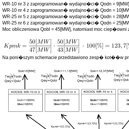
WR-10 nr 3 z zaprogramowan� wydajno�ci� Qodn = 9[MW]
WR-10 nr 4 z zaprogramowan� wydajno�ci� Qodn = 10[MW
WR-25 nr 5 z zaprogramowan� wydajno�ci� Qodn = 28[MW
WR-25 nr 6 z zaprogramowan� wydajno�ci� Qodn = 25[MW
Moc obliczeniowa Qobl = 45[MW], natomiast moc ciep�owni
Na poni�szym schemacie przedstawiono zesp� kot��w p