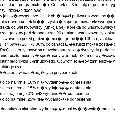
 startu programu/kot�a. Co ka�de 3 minuty regulator koryguje
 czyli dzia�a docelowo.
any jest w�wczas przelicznik obj�to�ci paliwa na wydajno��
m stosunku energia/obj�to�� uzyska� zaprogramowan� wydajn
orekta od warstwownicy (funkcja
54
). Korekta od warstwownic
zed godziny podzielona przez 20 (zmiana warstwownicy z okr
 warstwownica przed godzin� mia�a grubo�� 130mm, a aktua
-1 * (7,69%) / 20 = -0,38%, co oznacza, �e ruszt mo�e zosta�
rcQ jest przyjmowana natychmiast - w ka�dym cyklu podejmow
anie rusztu musi by� spe�niony warunek, �e moc wyj�ciow
d ostatniego cyklu 3-minutowego. Odwrotnie: �eby zmniejszy�
atniego cyklu.
 za��czana w nast�puj�cych przypadkach:
a o co najmniej 10% ni� wydajno�� odniesienia
a o co najmniej 15% ni� wydajno�� odniesienia
 o co najmniej 20% ni� wydajno�� odniesienia
a o co najmniej 25% ni� wydajno�� odniesienia
 dodatkowo aktualna wydajno�� musi by� r�wnie� mniejsza