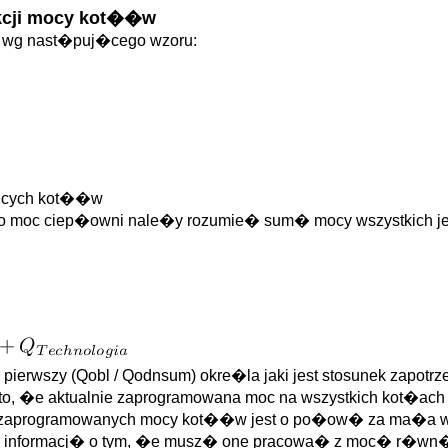
kcji mocy kot��w
�w wg nast�puj�cego wzoru:
j�cych kot��w
jako moc ciep�owni nale�y rozumie� sum� mocy wszystkich 
ierwszy (Qobl / Qodnsum) okre�la jaki jest stosunek zapot
 to, �e aktualnie zaprogramowana moc na wszystkich kot�ac
 zaprogramowanych mocy kot��w jest o po�ow� za ma�a w s
informacj� o tym, �e musz� one pracowa� z moc� r�wn�