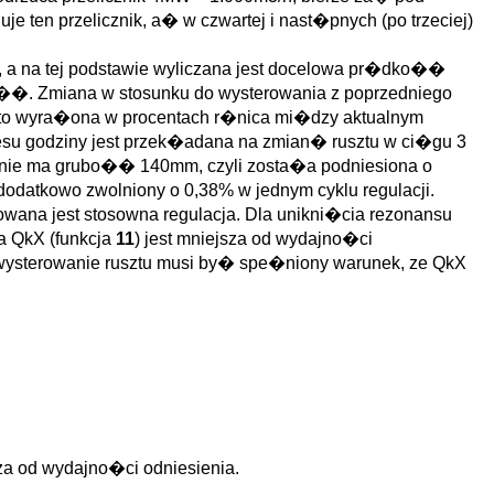
 ten przelicznik, a� w czwartej i nast�pnych (po trzeciej)
, a na tej podstawie wyliczana jest docelowa pr�dko��
o��. Zmiana w stosunku do wysterowania z poprzedniego
y to wyra�ona w procentach r�nica mi�dzy aktualnym
esu godziny jest przek�adana na zmian� rusztu w ci�gu 3
lnie ma grubo�� 140mm, czyli zosta�a podniesiona o
 dodatkowo zwolniony o 0,38% w jednym cyklu regulacji.
ana jest stosowna regulacja. Dla unikni�cia rezonansu
a QkX (funkcja
11
) jest mniejsza od wydajno�ci
 wysterowanie rusztu musi by� spe�niony warunek, ze QkX
 od wydajno�ci odniesienia.