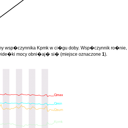
any wsp�czynnika Kpmk w ci�gu doby. Wsp�czynnik ro�nie,
 wide�ki mocy obni�aj� si� (miejsce oznaczone
1
).