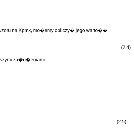
e wzoru na Kpmk, mo�emy obliczy� jego warto��:
(2.4)
�szymi za�o�eniami:
(2.5)