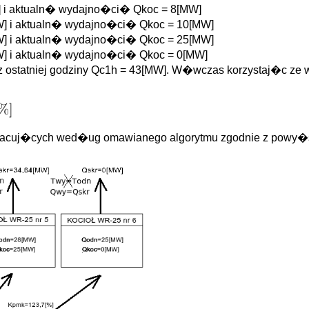
 i aktualn� wydajno�ci� Qkoc = 8[MW]
] i aktualn� wydajno�ci� Qkoc = 10[MW]
] i aktualn� wydajno�ci� Qkoc = 25[MW]
] i aktualn� wydajno�ci� Qkoc = 0[MW]
 z ostatniej godziny Qc1h = 43[MW]. W�wczas korzystaj�c z
racuj�cych wed�ug omawianego algorytmu zgodnie z powy