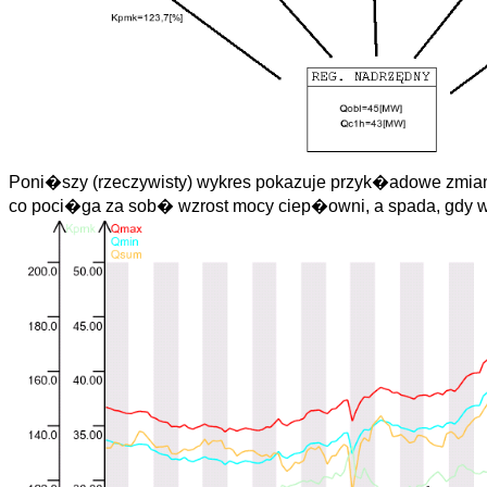
Poni�szy (rzeczywisty) wykres pokazuje przyk�adowe zmi
co poci�ga za sob� wzrost mocy ciep�owni, a spada, gdy