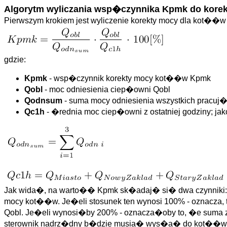
Algorytm wyliczania wsp�czynnika Kpmk do kore
Pierwszym krokiem jest wyliczenie korekty mocy dla kot�
gdzie:
Kpmk
- wsp�czynnik korekty mocy kot��w Kpmk
Qobl
- moc odniesienia ciep�owni Qobl
Qodnsum
- suma mocy odniesienia wszystkich pracu
Qc1h
- �rednia moc ciep�owni z ostatniej godziny; 
Jak wida�, na warto�� Kpmk sk�adaj� si� dwa czynniki: p
mocy kot��w. Je�eli stosunek ten wynosi 100% - oznacza,
Qobl. Je�eli wynosi�by 200% - oznacza�oby to, �e suma
sterownik nadrz�dny b�dzie musia� wys�a� do kot��w 