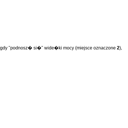
 gdy "podnosz� si�" wide�ki mocy (miejsce oznaczone
2
),