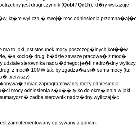
rzebny jest drugi czynnik (
Qobl / Qc1h
), kt�ry wskazuje
��w, kt�re wyliczaj� swoj� moc odniesienia przemna�aj�c
e ma to jaki jest stosunek mocy poszczeg�lnych kot��w
 tyle, �e kocio� drugi b�dzie zawsze pracowa� z moc�
udziale sterownika nadrz�dnego; je�li nadrz�dny wyliczy,
rugi z moc� 10MW tak, by zgadza�a si� suma mocy (tu:
o� pierwszy)
dokonywa� zmian zaprogramowanej mocy odniesienia
o�ci mocy odniesienia s�u�� tylko do okre�lenia w jaki
umaryczn� zadba sterownik nadrz�dny wyliczaj�c
jest zaimplementowany opisywany algorytm.