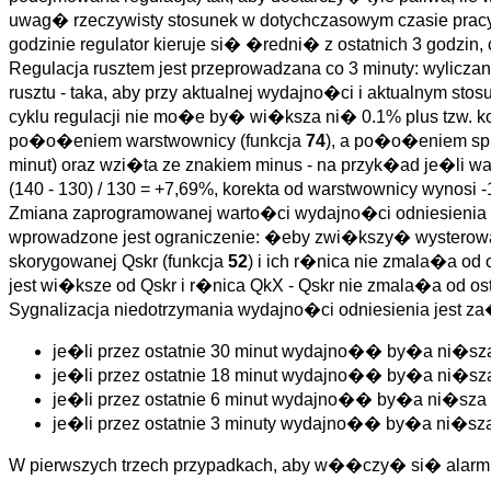
uwag� rzeczywisty stosunek w dotychczasowym czasie pracy od
godzinie regulator kieruje si� �redni� z ostatnich 3 godzin,
Regulacja rusztem jest przeprowadzana co 3 minuty: wylicz
rusztu - taka, aby przy aktualnej wydajno�ci i aktualny
cyklu regulacji nie mo�e by� wi�ksza ni� 0.1% plus tzw. k
po�o�eniem warstwownicy (funkcja
74
), a po�o�eniem spr
minut) oraz wzi�ta ze znakiem minus - na przyk�ad je�li
(140 - 130) / 130 = +7,69%, korekta od warstwownicy wynosi 
Zmiana zaprogramowanej warto�ci wydajno�ci odniesienia P
wprowadzone jest ograniczenie: �eby zwi�kszy� wysterow
skorygowanej Qskr (funkcja
52
) i ich r�nica nie zmala�a o
jest wi�ksze od Qskr i r�nica QkX - Qskr nie zmala�a od ost
Sygnalizacja niedotrzymania wydajno�ci odniesienia jest
je�li przez ostatnie 30 minut wydajno�� by�a ni�sz
je�li przez ostatnie 18 minut wydajno�� by�a ni�sz
je�li przez ostatnie 6 minut wydajno�� by�a ni�sza
je�li przez ostatnie 3 minuty wydajno�� by�a ni�sz
W pierwszych trzech przypadkach, aby w��czy� si� alarm