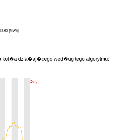
ra kot�a dzia�aj�cego wed�ug tego algorytmu: