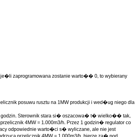
: je�li zaprogramowana zostanie warto�� 0, to wybierany
rzelicznik posuwu rusztu na 1MW produkcji i wed�ug niego dla
h godzin. Sterownik stara si� oszacowa� t� wielko�� tak,
 przelicznik 4MW = 1.000m3/h. Przez 1 godzin� regulator co
racy odpowiednie warto�ci s� wyliczane, ale nie jest
r odrzuca przelicznik 4MW = 1.000m3/h, bierze za� pod