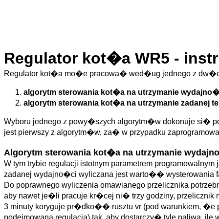
Regulator kot�a WR5 - inst
Regulator kot�a mo�e pracowa� wed�ug jednego z dw�c
algorytm sterowania kot�a na utrzymanie wydajno�c
algorytm sterowania kot�a na utrzymanie zadanej 
Wyboru jednego z powy�szych algorytm�w dokonuje si� pop
jest pierwszy z algorytm�w, za� w przypadku zaprogramowan
Algorytm sterowania kot�a na utrzymanie wydajno
W tym trybie regulacji istotnym parametrem programowalnym 
zadanej wydajno�ci wyliczana jest warto�� wysterowania fa
Do poprawnego wyliczenia omawianego przelicznika potrzeb
aby nawet je�li pracuje kr�cej ni� trzy godziny, przeliczni
3 minuty koryguje pr�dko�� rusztu vr (pod warunkiem, �e 
podejmowana regulacja) tak, aby dostarczy� tyle paliwa, ile