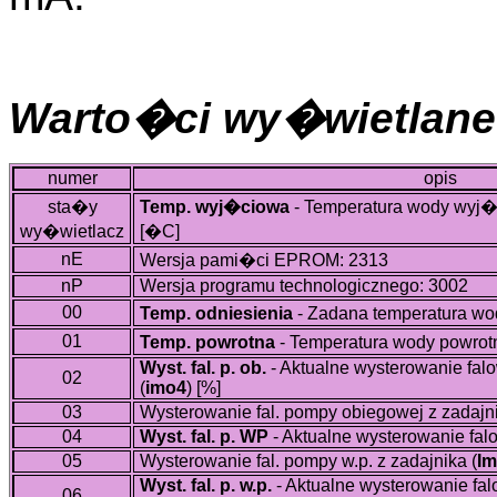
Warto�ci wy�wietlane
numer
opis
sta�y
Temp. wyj�ciowa
- Temperatura wody wyj�ci
wy�wietlacz
[�C]
nE
Wersja pami�ci EPROM: 2313
nP
Wersja programu technologicznego: 3002
00
Temp. odniesienia
- Zadana temperatura wo
01
Temp. powrotna
- Temperatura wody powrotnej
Wyst. fal. p. ob.
- Aktualne wysterowanie fa
02
(
imo4
)
[%]
03
Wysterowanie fal. pompy obiegowej z zadajni
04
Wyst. fal. p. WP
- Aktualne wysterowanie fal
05
Wysterowanie fal. pompy w.p. z zadajnika (
I
Wyst. fal. p. w.p.
- Aktualne wysterowanie fal
06