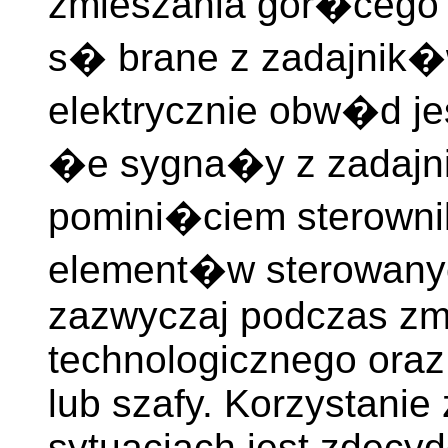
zmieszania gor�cego 
s� brane z zadajnik�
elektrycznie obw�d j
�e sygna�y z zadajni
pomini�ciem sterowni
element�w sterowanyc
zazwyczaj podczas zm
technologicznego oraz
lub szafy. Korzystanie
sytuacjach jest zdecy