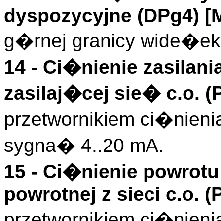
dyspozycyjne (
DPg4
)
[
g�rnej granicy wide�ek
14 -
Ci�nienie zasilani
zasilaj�cej sie� c.o. (
przetwornikiem ci�nieni
sygna� 4..20 mA.
15 -
Ci�nienie powrotu
powrotnej z sieci c.o. (
przetwornikiem ci�nieni