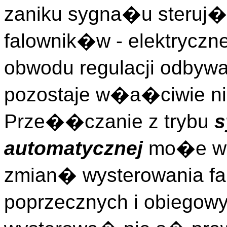
zaniku sygna�u steruj
falownik�w - elektryczn
obwodu regulacji odbywa
pozostaje w�a�ciwie ni
Prze��czanie z trybu
s
automatycznej
mo�e w
zmian� wysterowania f
poprzecznych i obiegow