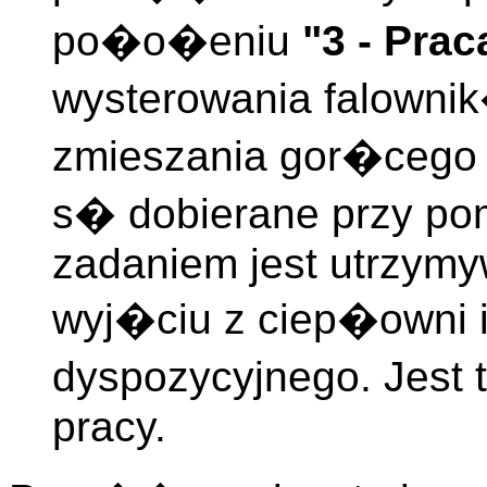
po�o�eniu
"3 - Pra
wysterowania falowni
zmieszania gor�cego 
s� dobierane przy po
zadaniem jest utrzymy
wyj�ciu z ciep�owni 
dyspozycyjnego. Jest 
pracy.