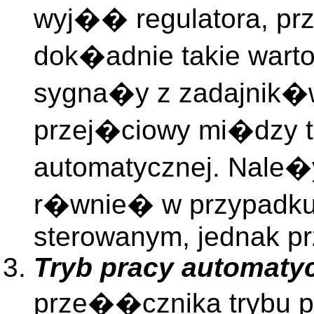
wyj�� regulatora, pr
dok�adnie takie wart
sygna�y z zadajnik�w 
przej�ciowy mi�dzy t
automatycznej. Nale
r�wnie� w przypadku
sterowanym, jednak pr
Tryb pracy automaty
prze��cznika trybu p