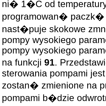
ni� 1�C od temperatury 
programowan� paczk� 
nast�puje skokowe zmni
pompy wysokiego parame
pompy wysokiego parame
na funkcji
91
. Przedstaw
sterowania pompami jest
zostan� zmienione na p
pompami b�dzie odwrot