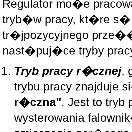
Regulator mo�e pracow
tryb�w pracy, kt�re s�
tr�jpozycyjnego prze�
nast�puj�ce tryby prac
Tryb pracy r�cznej
,
trybu pracy znajduje
r�czna"
. Jest to try
wysterowania falowni