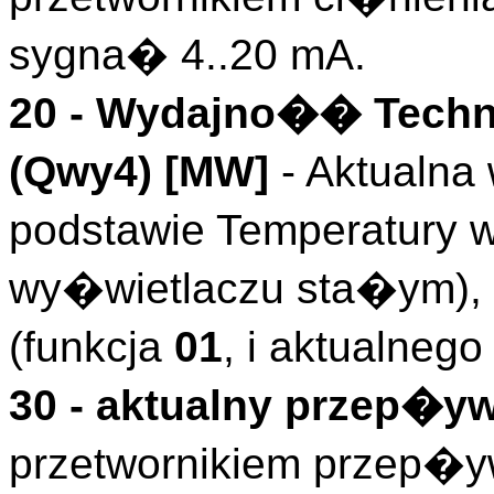
sygna� 4..20 mA.
20 -
Wydajno�� Techn
(
Qwy4
)
[MW]
- Aktualna
podstawie Temperatury
wy�wietlaczu sta�ym), 
(funkcja
01
, i aktualneg
30 - aktualny przep�yw
przetwornikiem przep�y