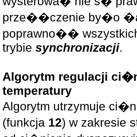
wysterowa� nie s� pra
prze��czenie by�o �a
poprawno�� wszystkich
trybie
synchronizacji
.
Algorytm regulacji ci�
temperatury
Algorytm utrzymuje ci�n
(funkcja
12
) w zakresie