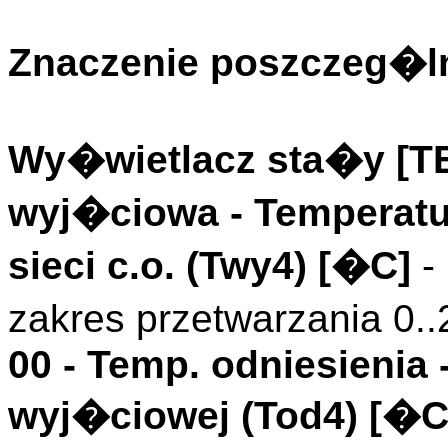
Znaczenie poszczeg�ln
Wy�wietlacz sta�y [
wyj�ciowa
- Temperat
sieci c.o. (
Twy4
)
[�C]
-
zakres przetwarzania 0.
00 -
Temp. odniesienia
wyj�ciowej (
Tod4
)
[�C