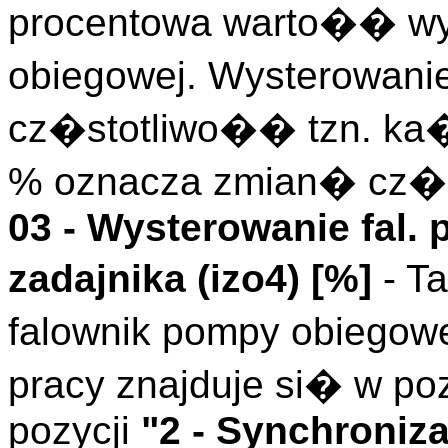
procentowa warto�� wy
obiegowej. Wysterowani
cz�stotliwo�� tzn. ka�
% oznacza zmian� cz�st
03 - Wysterowanie fal.
zadajnika (
izo4
)
[%]
- T
falownik pompy obiegow
pracy znajduje si� w po
pozycji
"2 - Synchroniza