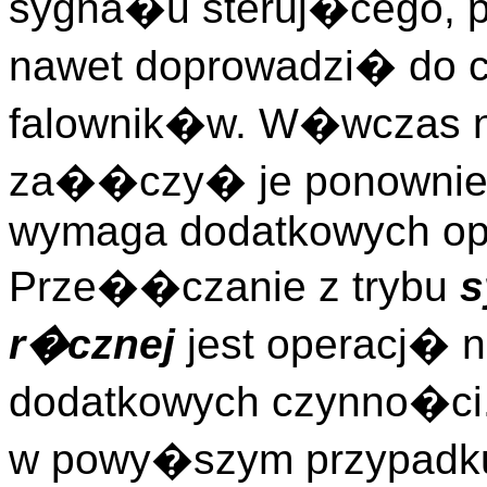
sygna�u steruj�cego,
nawet doprowadzi� do c
falownik�w. W�wczas n
za��czy� je ponownie.
wymaga dodatkowych ope
Prze��czanie z trybu
s
r�cznej
jest operacj�
dodatkowych czynno�ci
w powy�szym przypadku 