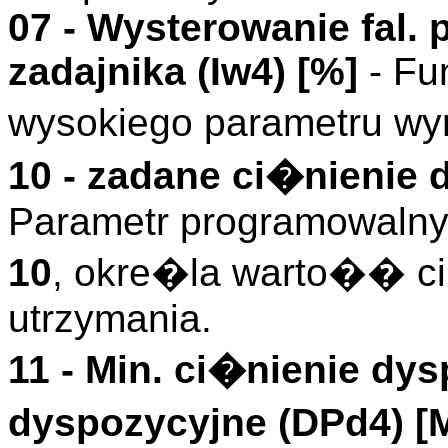
07 - Wysterowanie fal.
zadajnika (
Iw4
)
[%]
- Fu
wysokiego parametru w
10 - zadane ci�nienie
Parametr programowalny 
10
, okre�la warto�� ci
utrzymania.
11 -
Min. ci�nienie dys
dyspozycyjne (
DPd4
)
[