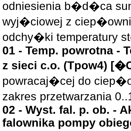
odniesienia b�d�ca sum
wyj�ciowej z ciep�owni
odchy�ki temperatury st
01 -
Temp. powrotna
- 
z sieci c.o. (
Tpow4
)
[�C
powracaj�cej do ciep�ow
zakres przetwarzania 0.
02 -
Wyst. fal. p. ob.
- A
falownika pompy obieg