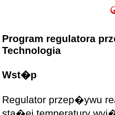
Program regulatora 
Technologia
Wst�p
Regulator przep�ywu rea
sta�ej temperatury wy