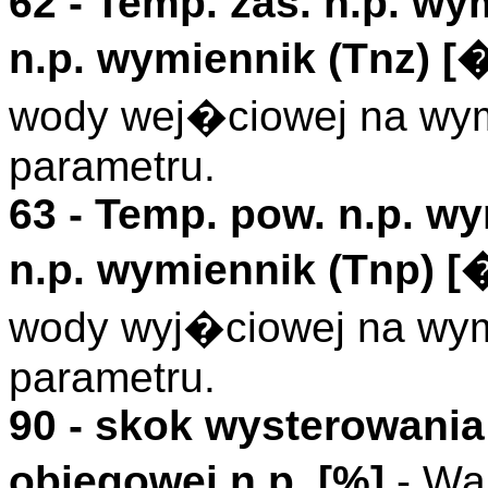
62 -
Temp. zas. n.p. wy
n.p. wymiennik (
Tnz
)
[�
wody wej�ciowej na wymi
parametru.
63 -
Temp. pow. n.p. w
n.p. wymiennik (
Tnp
)
[
wody wyj�ciowej na wymi
parametru.
90 - skok wysterowani
obiegowej n.p. [%]
- Wa