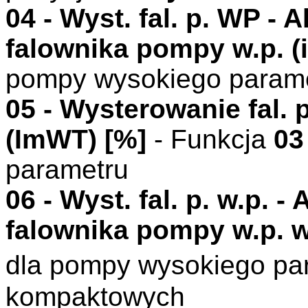
04 -
Wyst. fal. p. WP
- A
falownika pompy w.p. (
pompy wysokiego param
05 - Wysterowanie fal. 
(
ImWT
)
[%]
- Funkcja
03
parametru
06 -
Wyst. fal. p. w.p.
- 
falownika pompy w.p. w
dla pompy wysokiego p
kompaktowych