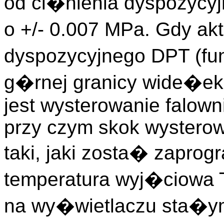
od ci�nienia dyspozycyj
o +/- 0.007 MPa. Gdy a
dyspozycyjnego DPT (fu
g�rnej granicy wide�ek
jest wysterowanie falow
przy czym skok wysterow
taki, jaki zosta� zapro
temperatura wyj�ciowa
na wy�wietlaczu sta�ym