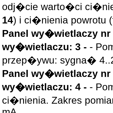
odj�cie warto�ci ci�ni
14
) i ci�nienia powrotu 
Panel wy�wietlaczy nr 
wy�wietlaczu: 3 -
- Pom
przep�ywu: sygna� 4..2
Panel wy�wietlaczy nr 
wy�wietlaczu: 4 -
- Pom
ci�nienia. Zakres pomi
mA.