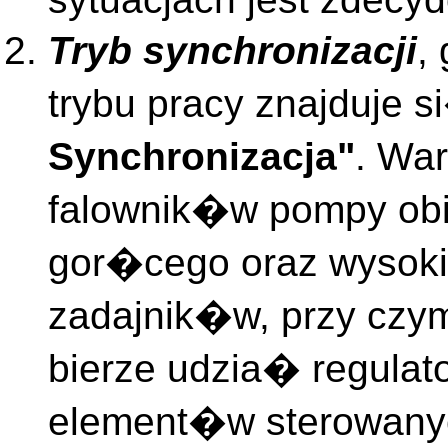
Tryb synchronizacji
,
trybu pracy znajduje
Synchronizacja"
. Wa
falownik�w pompy obi
gor�cego oraz wysoki
zadajnik�w, przy czy
bierze udzia� regulato
element�w sterowan