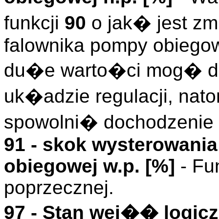
funkcji
90
o jak� jest zm
falownika pompy obiegowe
du�e warto�ci mog� do
uk�adzie regulacji, nat
spowolni� dochodzenie 
91 - skok wysterowani
obiegowej w.p. [%]
- Fu
poprzecznej.
97 - Stan wej�� logicz