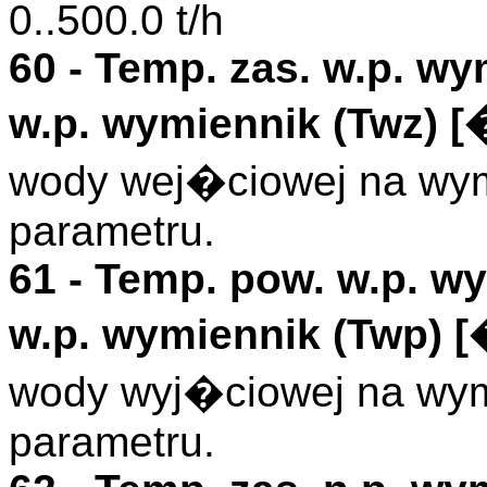
0..500.0 t/h
60 -
Temp. zas. w.p. wy
w.p. wymiennik (
Twz
)
[
wody wej�ciowej na wym
parametru.
61 -
Temp. pow. w.p. w
w.p. wymiennik (
Twp
)
[
wody wyj�ciowej na wym
parametru.