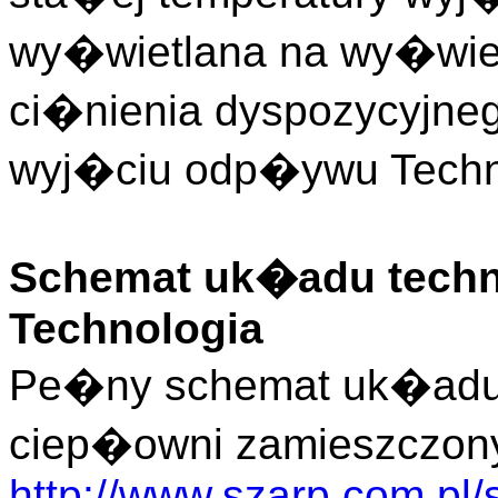
wy�wietlana na wy�wie
ci�nienia dyspozycyjne
wyj�ciu odp�ywu Techn
Schemat uk�adu techn
Technologia
Pe�ny schemat uk�adu 
ciep�owni zamieszczony
http://www.szarp.com.pl