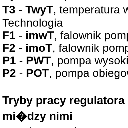
T3
-
TwyT
, temperatura
Technologia
F1
-
imwT
, falownik po
F2
-
imoT
, falownik pom
P1
-
PWT
, pompa wysok
P2
-
POT
, pompa obieg
Tryby pracy regulator
mi�dzy nimi