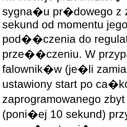
sygna�u pr�dowego z za
sekund od momentu jego
pod��czenia do regulat
prze��czeniu. W przyp
falownik�w (je�li zamia
ustawiony start po ca�k
zaprogramowanego zbyt 
(poni�ej 10 sekund) pr