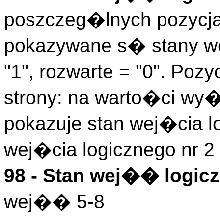
poszczeg�lnych pozycj
pokazywane s� stany we
"1", rozwarte = "0". Pozy
strony: na warto�ci wy�
pokazuje stan wej�cia lo
wej�cia logicznego nr 2 
98 - Stan wej�� logicz
wej�� 5-8