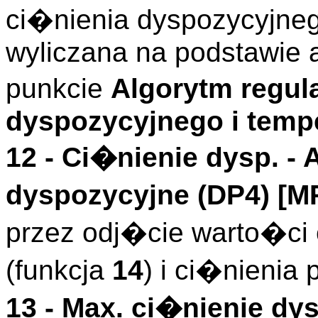
ci�nienia dyspozycyjneg
wyliczana na podstawie 
punkcie
Algorytm regula
dyspozycyjnego i temp
12 -
Ci�nienie dysp.
- 
dyspozycyjne (
DP4
)
[M
przez odj�cie warto�ci
(funkcja
14
) i ci�nienia
13 -
Max. ci�nienie dys