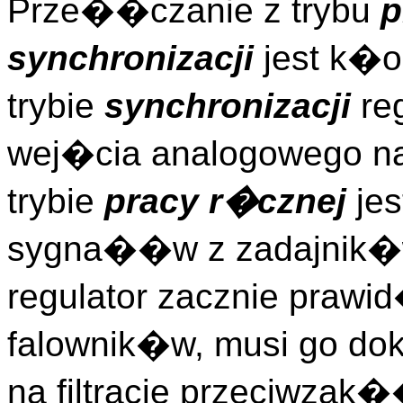
Prze��czanie z trybu
p
synchronizacji
jest k�
trybie
synchronizacji
reg
wej�cia analogowego n
trybie
pracy r�cznej
jes
sygna��w z zadajnik�w
regulator zacznie pra
falownik�w, musi go do
na filtracje przeciwza