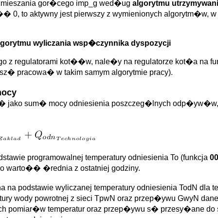
 zmieszania gor�cego imp_g wed�ug
algorytmu utrzymywan
0, to aktywny jest pierwszy z wymienionych algorytm�w, w s
lgorytmu wyliczania wsp�czynnika dyspozycji
o z regulatorami kot��w, nale�y na regulatorze kot�a na fu
sz� pracowa� w takim samym algorytmie pracy).
mocy
� jako sum� mocy odniesienia poszczeg�lnych odp�yw�w,
stawie programowalnej temperatury odniesienia To (funkcja
0
ego warto�� �rednia z ostatniej godziny.
na podstawie wyliczanej temperatury odniesienia TodN dla te
atury wody powrotnej z sieci TpwN oraz przep�ywu GwyN dan
ich pomiar�w temperatur oraz przep�ywu s� przesy�ane do 