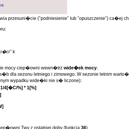
wia przesuni�cie ("podniesienie" lub "opuszczenie") ca�ej cha
ru:
o�ci"
k
nie mocy ciep�owni wewn�trz
wide�ek mocy
.
 dla sezonu letniego i zimowego. W sezonie letnim warto��
wnym wypadku wide�ki nie s� liczone):
1/4[�C/%] * 1[%]
]
W]
ep�owni Twy z ostatniej doby (funkcja
36
)