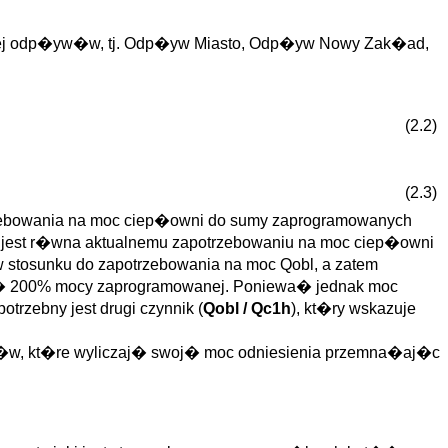
h jej odp�yw�w, tj. Odp�yw Miasto, Odp�yw Nowy Zak�ad,
(2.2)
(2.3)
rzebowania na moc ciep�owni do sumy zaprogramowanych
h jest r�wna aktualnemu zapotrzebowaniu na moc ciep�owni
tosunku do zapotrzebowania na moc Qobl, a zatem
 200% mocy zaprogramowanej. Poniewa� jednak moc
rzebny jest drugi czynnik (
Qobl / Qc1h
), kt�ry wskazuje
��w, kt�re wyliczaj� swoj� moc odniesienia przemna�aj�c