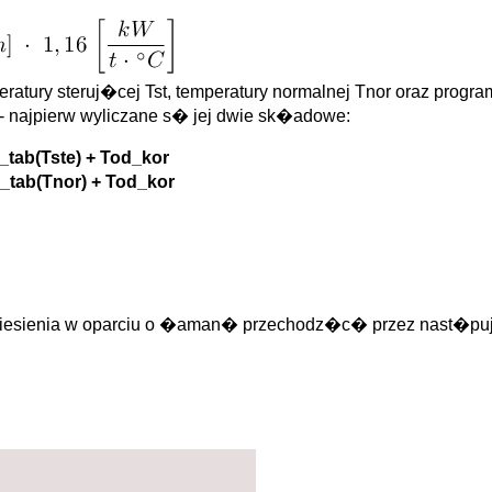
peratury steruj�cej Tst, temperatury normalnej Tnor oraz pr
 - najpierw wyliczane s� jej dwie sk�adowe:
_tab(Tste) + Tod_kor
_tab(Tnor) + Tod_kor
niesienia w oparciu o �aman� przechodz�c� przez nast�puj