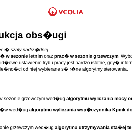
rukcja obs�ugi
�ci�
szafy nadrz�dnej
.
� w sezonie letnim
oraz
prac� w sezonie grzewczym
. Wyb
id�owe ustawienie trybu pracy jest bardzo istotne, gdy� inf
ale�no�ci od niej wybierane s� r�ne algorytmy sterowania.
w sezonie grzewczym wed�ug
algorytmu wyliczania mocy o
ot��w wed�ug
algorytmu wyliczania wsp�czynnika Kpmk d
ezonie grzewczym wed�ug
algorytmu utrzymywania sta�ej t