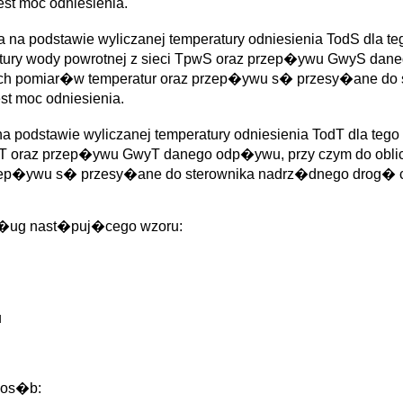
st moc odniesienia.
na podstawie wyliczanej temperatury odniesienia TodS dla te
atury wody powrotnej z sieci TpwS oraz przep�ywu GwyS dane
ich pomiar�w temperatur oraz przep�ywu s� przesy�ane do 
st moc odniesienia.
a podstawie wyliczanej temperatury odniesienia TodT dla te
pwT oraz przep�ywu GwyT danego odp�ywu, przy czym do obli
rzep�ywu s� przesy�ane do sterownika nadrz�dnego drog� c
d�ug nast�puj�cego wzoru:
u
pos�b: