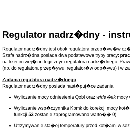
Regulator nadrz�dny - inst
Regulator nadrz�dny
jest obok
regulatora przep�yw�w
cz
Szafa nadrz�dna posiada dwa podstawowe tryby pracy:
prac
na trzecim wej�ciu logicznym regulatora nadrz�dnego. Praw
(np. do regulatora przep�ywu, regulator�w odp�ywu) i w z
Zadania regulatora nadrz�dnego
Regulator nadrz�dny posiada nast�puj�ce zadania:
Wyliczanie mocy odniesienia Qobl oraz
wide�ek
mocy 
Wyliczanie wsp�czynnika Kpmk do korekcji mocy k
funkcji
53
zostanie zaprogramowana warto�� 0)
Utrzymywanie sta�ej temperatury przed kot�ami w s