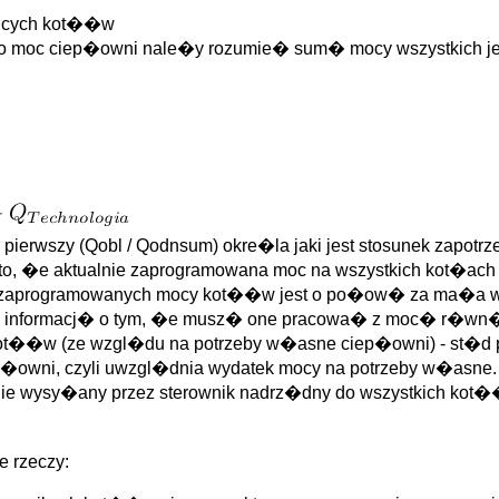
j�cych kot��w
 jako moc ciep�owni nale�y rozumie� sum� mocy wszystkic
ierwszy (Qobl / Qodnsum) okre�la jaki jest stosunek zapot
 to, �e aktualnie zaprogramowana moc na wszystkich kot�ac
 zaprogramowanych mocy kot��w jest o po�ow� za ma�a w s
informacj� o tym, �e musz� one pracowa� z moc� r�wn�
ot��w (ze wzgl�du na potrzeby w�asne ciep�owni) - st�d pot
iep�owni, czyli uwzgl�dnia wydatek mocy na potrzeby w�asne.
nie wysy�any przez sterownik nadrz�dny do wszystkich kot
 rzeczy: