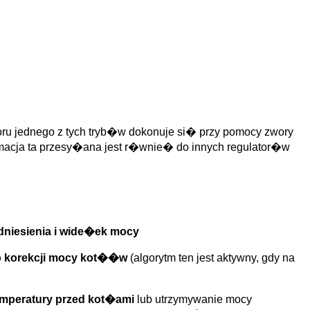
oru jednego z tych tryb�w dokonuje si� przy pomocy zwory
ormacja ta przesy�ana jest r�wnie� do innych regulator�w
dniesienia i wide�ek mocy
o korekcji mocy kot��w
(algorytm ten jest aktywny, gdy na
emperatury przed kot�ami
lub utrzymywanie mocy