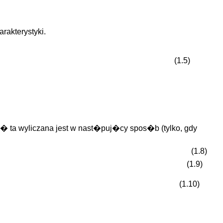
rakterystyki.
(1.5)
 ta wyliczana jest w nast�puj�cy spos�b (tylko, gdy
(1.8)
(1.9)
(1.10)