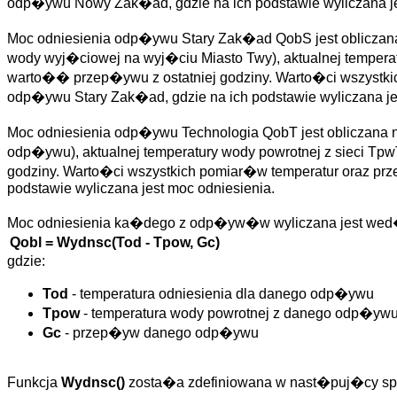
odp�ywu Nowy Zak�ad, gdzie na ich podstawie wyliczana je
Moc odniesienia odp�ywu Stary Zak�ad QobS jest obliczana 
wody wyj�ciowej na wyj�ciu Miasto Twy), aktualnej temper
warto�� przep�ywu z ostatniej godziny. Warto�ci wszystk
odp�ywu Stary Zak�ad, gdzie na ich podstawie wyliczana je
Moc odniesienia odp�ywu Technologia QobT jest obliczana n
odp�ywu), aktualnej temperatury wody powrotnej z sieci T
godziny. Warto�ci wszystkich pomiar�w temperatur oraz p
podstawie wyliczana jest moc odniesienia.
Moc odniesienia ka�dego z odp�yw�w wyliczana jest we
Qobl = Wydnsc(Tod - Tpow, Gc)
gdzie:
Tod
- temperatura odniesienia dla danego odp�ywu
Tpow
- temperatura wody powrotnej z danego odp�yw
Gc
- przep�yw danego odp�ywu
Funkcja
Wydnsc()
zosta�a zdefiniowana w nast�puj�cy s