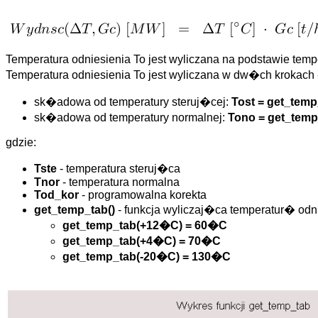
Temperatura odniesienia To jest wyliczana na podstawie tem
Temperatura odniesienia To jest wyliczana w dw�ch krokach
sk�adowa od temperatury steruj�cej:
Tost = get_temp
sk�adowa od temperatury normalnej:
Tono = get_temp
gdzie:
Tste
- temperatura steruj�ca
Tnor
- temperatura normalna
Tod_kor
- programowalna korekta
get_temp_tab()
- funkcja wyliczaj�ca temperatur� od
get_temp_tab(+12�C) = 60�C
get_temp_tab(+4�C) = 70�C
get_temp_tab(-20�C) = 130�C