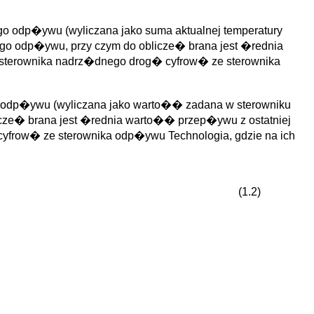
go odp�ywu (wyliczana jako suma aktualnej temperatury
go odp�ywu, przy czym do oblicze� brana jest �rednia
sterownika nadrz�dnego drog� cyfrow� ze sterownika
go odp�ywu (wyliczana jako warto�� zadana w sterowniku
cze� brana jest �rednia warto�� przep�ywu z ostatniej
yfrow� ze sterownika odp�ywu Technologia, gdzie na ich
(1.2)