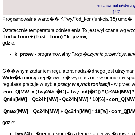
Programowalna warto�� KTwy/Tod_kor (funkcja
35
) umo�li
Ostatecznie temperatura odniesienia To jest wyliczana wg wzo
Tod = Tono + (Tost - Tono) * k_przew
,
gdzie:
k_przew
- programowalny
"wsp�czynnik przewidywaln
G��wnym zadaniem regulatora nadrz�dnego jest utrzyma
Wide�ki mocy
ciep�owni s� wyznaczone w odmienny spos�b
regulator pracuje w trybie
pracy w synchronizacji
- w przeci
corr_Q[MW] = (Twy24h[�C] - Twy_od[�C]) * Qc24h[MW] * 
Qmin[MW] = Qc24h[MW] - Qc24h[MW] * 10[%] - corr_Q[MW
Qmax[MW] = Qc24h[MW] + Qc24h[MW] * 10[%] - corr_Q[M
gdzie:
Twy24h
- �rednia krocz�ca temperatury wyj�ciowej ci