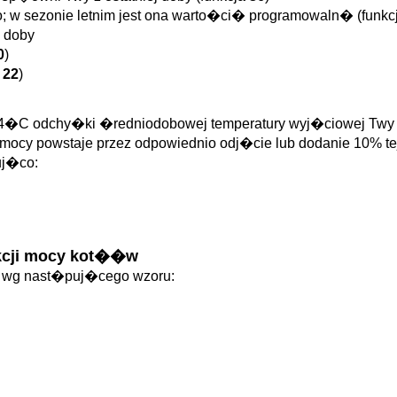
o; w sezonie letnim jest ona warto�ci� programowaln� (funkc
 doby
0
)
a
22
)
�C odchy�ki �redniodobowej temperatury wyj�ciowej Twy 
ocy powstaje przez odpowiednio odj�cie lub dodanie 10% tej
uj�co:
kcji mocy kot��w
�w wg nast�puj�cego wzoru: