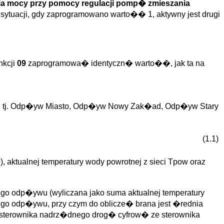
ia mocy przy pomocy regulacji pomp� zmieszania
ytuacji, gdy zaprogramowano warto�� 1, aktywny jest drugi
nkcji
09
zaprogramowa� identyczn� warto��, jak ta na
 tj. Odp�yw Miasto, Odp�yw Nowy Zak�ad, Odp�yw Stary
(1.1)
0
), aktualnej temperatury wody powrotnej z sieci Tpow oraz
go odp�ywu (wyliczana jako suma aktualnej temperatury
ego odp�ywu, przy czym do oblicze� brana jest �rednia
sterownika nadrz�dnego drog� cyfrow� ze sterownika