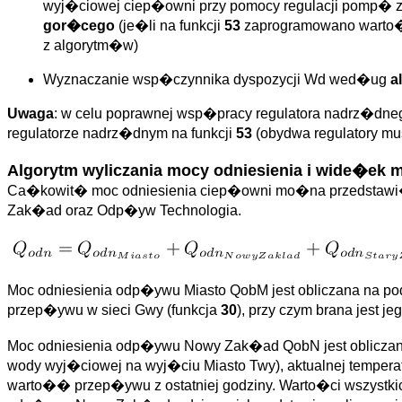
wyj�ciowej ciep�owni przy pomocy regulacji pomp�
gor�cego
(je�li na funkcji
53
zaprogramowano warto�� 
z algorytm�w)
Wyznaczanie wsp�czynnika dyspozycji Wd wed�ug
a
Uwaga
: w celu poprawnej wsp�pracy regulatora nadrz�dneg
regulatorze nadrz�dnym na funkcji
53
(obydwa regulatory mu
Algorytm wyliczania mocy odniesienia i wide�ek 
Ca�kowit� moc odniesienia ciep�owni mo�na przedstawi
Zak�ad oraz Odp�yw Technologia.
Moc odniesienia odp�ywu Miasto QobM jest obliczana na pod
przep�ywu w sieci Gwy (funkcja
30
), przy czym brana jest j
Moc odniesienia odp�ywu Nowy Zak�ad QobN jest obliczana 
wody wyj�ciowej na wyj�ciu Miasto Twy), aktualnej temper
warto�� przep�ywu z ostatniej godziny. Warto�ci wszystk