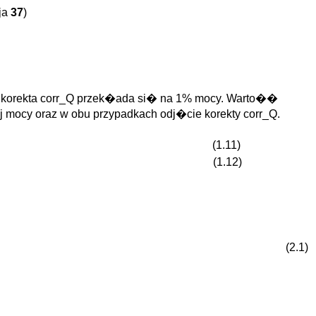
ja
37
)
korekta corr_Q przek�ada si� na 1% mocy. Warto��
 mocy oraz w obu przypadkach odj�cie korekty corr_Q.
(1.11)
(1.12)
(2.1)