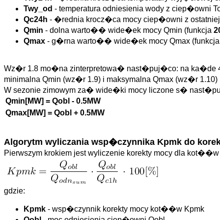
Twy_od
- temperatura odniesienia wody z ciep�owni T
Qc24h
- �rednia krocz�ca mocy ciep�owni z ostatniej
Qmin
- dolna warto�� wide�ek mocy Qmin (funkcja
2
Qmax
- g�rna warto�� wide�ek mocy Qmax (funkcj
Wz�r 1.8 mo�na zinterpretowa� nast�puj�co: na ka�de 4
minimalna Qmin (wz�r 1.9) i maksymalna Qmax (wz�r 1.10) m
W sezonie zimowym za� wide�ki mocy liczone s� nast�p
Qmin[MW] = Qobl - 0.5MW
Qmax[MW] = Qobl + 0.5MW
Algorytm wyliczania wsp�czynnika Kpmk do kore
Pierwszym krokiem jest wyliczenie korekty mocy dla kot�
gdzie:
Kpmk
- wsp�czynnik korekty mocy kot��w Kpmk
Qobl
- moc odniesienia ciep�owni Qobl