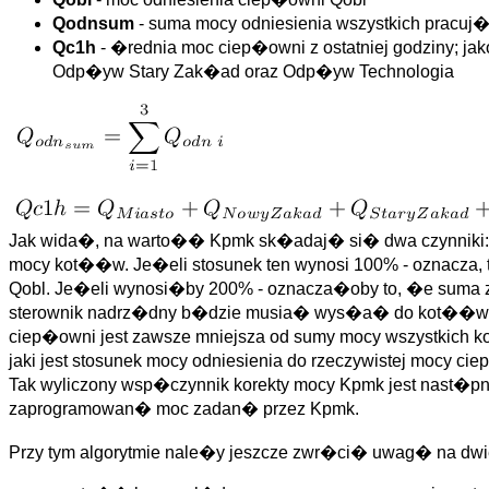
Qodnsum
- suma mocy odniesienia wszystkich pracu
Qc1h
- �rednia moc ciep�owni z ostatniej godziny;
Odp�yw Stary Zak�ad oraz Odp�yw Technologia
Jak wida�, na warto�� Kpmk sk�adaj� si� dwa czynniki: p
mocy kot��w. Je�eli stosunek ten wynosi 100% - oznacza,
Qobl. Je�eli wynosi�by 200% - oznacza�oby to, �e suma
sterownik nadrz�dny b�dzie musia� wys�a� do kot��w 
ciep�owni jest zawsze mniejsza od sumy mocy wszystkich k
jaki jest stosunek mocy odniesienia do rzeczywistej mocy c
Tak wyliczony wsp�czynnik korekty mocy Kpmk jest nast�p
zaprogramowan� moc zadan� przez Kpmk.
Przy tym algorytmie nale�y jeszcze zwr�ci� uwag� na dwie