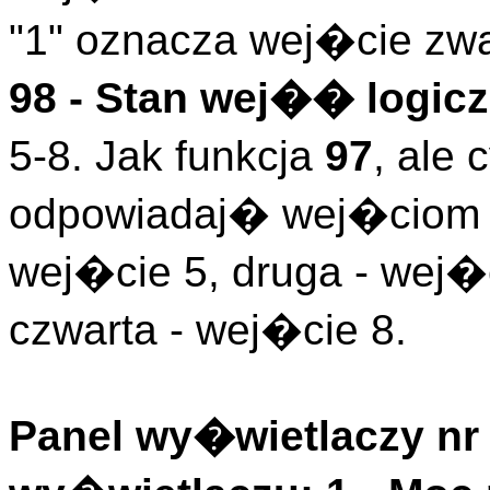
"1" oznacza wej�cie zwa
98 - Stan wej�� logicz
5-8. Jak funkcja
97
, ale
odpowiadaj� wej�ciom l
wej�cie 5, druga - wej�c
czwarta - wej�cie 8.
Panel wy�wietlaczy nr 