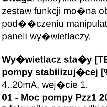
zestaw funkcji mo�na o
pod��czeniu manipulato
paneli wy�wietlaczy.
Wy�wietlacz sta�y [
pompy stabilizuj�cej 
4..20mA, wej�cie 1.
01 - Moc pompy Pzz1 2