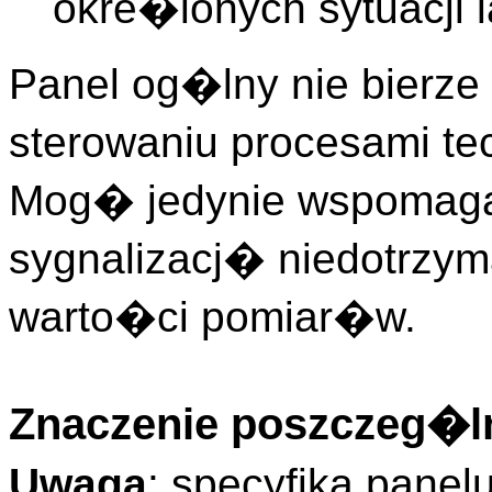
okre�lonych sytuacji 
Panel og�lny nie bierz
sterowaniu procesami te
Mog� jedynie wspomag
sygnalizacj� niedotrzy
warto�ci pomiar�w.
Znaczenie poszczeg�ln
Uwaga
: specyfika pane