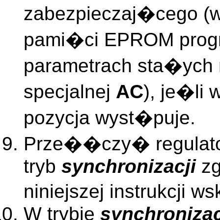
zabezpieczaj�cego (w
pami�ci EPROM progr
parametrach sta�ych 
specjalnej
AC
), je�li
pozycja wyst�puje.
Prze��czy� regulato
tryb
synchronizacji
zg
niniejszej instrukcji 
W trybie
synchronizac