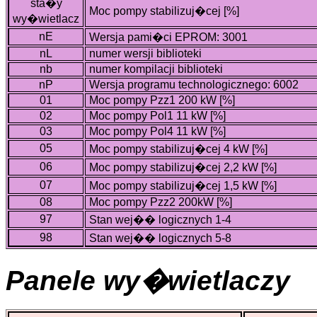
sta�y
Moc pompy stabilizuj�cej [%]
wy�wietlacz
nE
Wersja pami�ci EPROM: 3001
nL
numer wersji biblioteki
nb
numer kompilacji biblioteki
nP
Wersja programu technologicznego: 6002
01
Moc pompy Pzz1 200 kW [%]
02
Moc pompy Pol1 11 kW [%]
03
Moc pompy Pol4 11 kW [%]
05
Moc pompy stabilizuj�cej 4 kW [%]
06
Moc pompy stabilizuj�cej 2,2 kW [%]
07
Moc pompy stabilizuj�cej 1,5 kW [%]
08
Moc pompy Pzz2 200kW [%]
97
Stan wej�� logicznych 1-4
98
Stan wej�� logicznych 5-8
Panele wy�wietlaczy