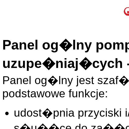
Panel og�lny pomp 
uzupe�niaj�cych -
Panel og�lny jest sza
podstawowe funkcje:
udost�pnia przyciski 
s�u��ce do za��cz