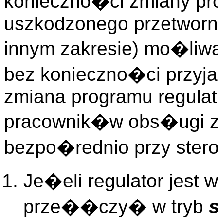
konieczno�ci zmiany pr
uszkodzonego przetworn
innym zakresie) mo�liwa
bez konieczno�ci przyja
zmiana programu regul
pracownik�w obs�ugi z
bezpo�rednio przy stero
Je�eli regulator jest w
prze��czy� w tryb