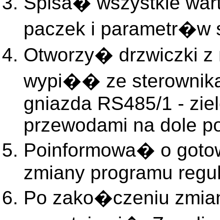
Spisa� wszystkie wa
paczek i parametr�w 
Otworzy� drzwiczki z 
wypi�� ze sterownika
gniazda RS485/1 - zie
przewodami na dole po 
Poinformowa� o goto
zmiany programu regul
Po zako�czeniu zmian