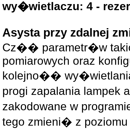
wy�wietlaczu: 4 - rez
Asysta przy zdalnej zm
Cz�� parametr�w takic
pomiarowych oraz konfigu
kolejno�� wy�wietlani
progi zapalania lampek a
zakodowane w programie
tego zmieni� z poziomu