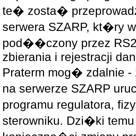
te� zosta� przeprowad
serwera SZARP, kt�ry w 
pod��czony przez RS232
zbierania i rejestracji d
Praterm mog� zdalnie - 
na serwerze SZARP uru
programu regulatora, fi
sterowniku. Dzi�ki temu