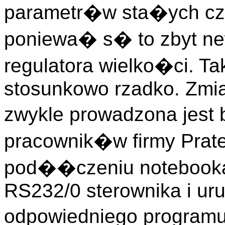
parametr�w sta�ych cz
poniewa� s� to zbyt ne
regulatora wielko�ci. T
stosunkowo rzadko. Zmia
zwykle prowadzona jest
pracownik�w firmy Prat
pod��czeniu notebook
RS232/0 sterownika i ur
odpowiedniego programu