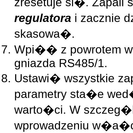
zresetuje si�. Zapali
regulatora
i zacznie 
skasowa�.
Wpi�� z powrotem wt
gniazda RS485/1.
Ustawi� wszystkie za
parametry sta�e wed
warto�ci. W szczeg�
wprowadzeniu w�a�c