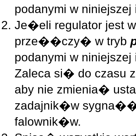
podanymi w niniejszej
Je�eli regulator jest w
prze��czy� w tryb
podanymi w niniejszej
Zaleca si� do czasu 
aby nie zmienia� us
zadajnik�w sygna��
falownik�w.