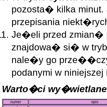
pozosta� kilka minut.
przepisania niekt�ry
Je�eli przed zmian� 
znajdowa� si� w try
nale�y go prze��czy�
podanymi w niniejszej
Warto�ci wy�wietlane
numer
opis