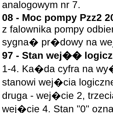
analogowym nr 7.
08 - Moc pompy Pzz2 
z falownika pompy odbier
sygna� pr�dowy na wej
97 - Stan wej�� logicz
1-4. Ka�da cyfra na wy
stanowi wej�cia logiczn
druga - wej�cie 2, trzeci
wej�cie 4. Stan "0" ozn