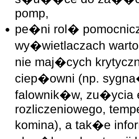
pomp,
pe�ni rol� pomocnic
wy�wietlaczach wart
nie maj�cych krytyczn
ciep�owni (np. sygn
falownik�w, zu�ycia en
rozliczeniowego, temp
komina), a tak�e info