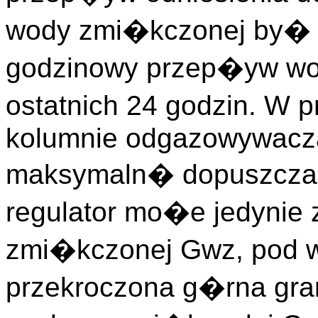
wody zmi�kczonej by� 
godzinowy przep�yw wo
ostatnich 24 godzin. W 
kolumnie odgazowywacza
maksymaln� dopuszcza
regulator mo�e jedyni
zmi�kczonej Gwz, pod w
przekroczona g�rna gra