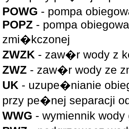
POWG
- pompa obiegow
POPZ
- pompa obiegowa
zmi�kczonej
ZWZK
- zaw�r wody z k
ZWZ
- zaw�r wody ze z
UK
- uzupe�nianie obie
przy pe�nej separacji o
WWG
- wymiennik wody