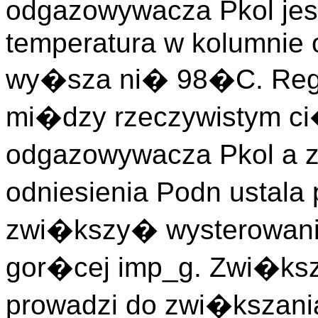
odgazowywacza Pkol jes
temperatura w kolumnie 
wy�sza ni� 98�C. Regu
mi�dzy rzeczywistym ci
odgazowywacza Pkol a 
odniesienia Podn ustala 
zwi�kszy� wysterowani
gor�cej imp_g. Zwi�ksz
prowadzi do zwi�kszani