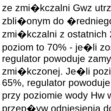
ze zmi�kczalni Gwz ut
zbli�onym do �rednieg
zmi�kczalni z ostatnich
poziom to 70% - je�li zo
regulator powoduje zam
zmi�kczonej. Je�li poz
65%, regulator powoduje
przy poziomie wody Hw
przep�yw odniesienia d