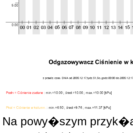
Na powy�szym przyk�ad