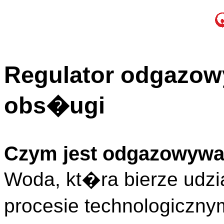
Regulator odgazowy
obs�ugi
Czym jest odgazowyw
Woda, kt�ra bierze ud
procesie technologicznym