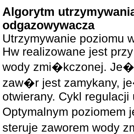
Algorytm utrzymywani
odgazowywacza
Utrzymywanie poziomu w
Hw realizowane jest prz
wody zmi�kczonej. Je�li
zaw�r jest zamykany, je�
otwierany. Cykl regulacj
Optymalnym poziomem je
steruje zaworem wody z