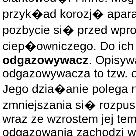
przyk�ad korozj� aparat
pozbycie si� przed wpr
ciep�owniczego. Do ic
odgazowywacz
. Opisyw
odgazowywacza to tzw.
Jego dzia�anie polega n
zmniejszania si� rozpu
wraz ze wzrostem jej tem
odgazowania zachodzi w