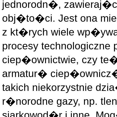
jednorodn�, zawieraj�c
obj�to�ci. Jest ona mi
z kt�rych wiele wp�ywa 
procesy technologiczne
ciep�ownictwie, czy t
armatur� ciep�ownicz� 
takich niekorzystnie 
r�norodne gazy, np. tlen
siarkowod�r i inne. M