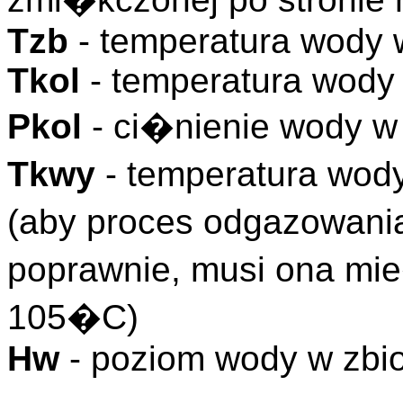
Tzb
- temperatura wody 
Tkol
- temperatura wod
Pkol
- ci�nienie wody 
Tkwy
- temperatura wod
(aby proces odgazowa
poprawnie, musi ona mi
105�C)
Hw
- poziom wody w zbi