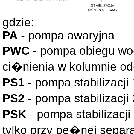
gdzie:
PA
- pompa awaryjna
PWC
- pompa obiegu wo
ci�nienia w kolumnie 
PS1
- pompa stabilizacj
PS2
- pompa stabilizacj
PSK
- pompa stabilizacj
tylko przy pe�nej separ