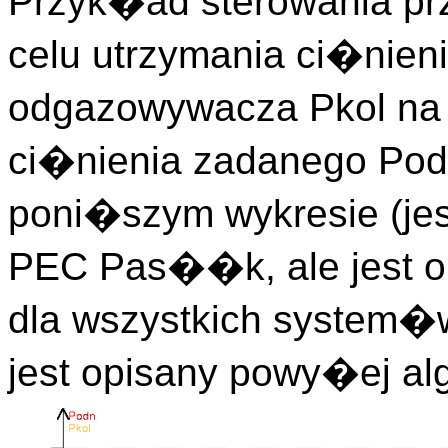
Przyk�ad sterowania p
celu utrzymania ci�nien
odgazowywacza Pkol na
ci�nienia zadanego Podn
poni�szym wykresie (je
PEC Pas��k, ale jest 
dla wszystkich system�
jest opisany powy�ej al