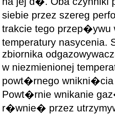
na jej d�. Oba czynnik
siebie przez szereg per
trakcie tego przep�ywu
temperatury nasycenia.
zbiornika odgazowywacz
w niezmienionej temper
powt�rnego wnikni�cia
Powt�rnie wnikanie gaz
r�wnie� przez utrzymyw