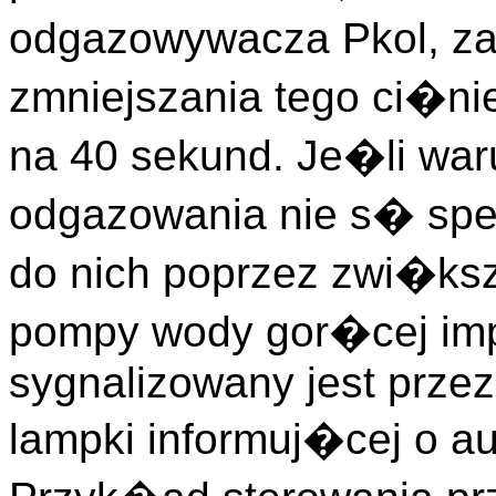
odgazowywacza Pkol, za
zmniejszania tego ci�nie
na 40 sekund. Je�li wa
odgazowania nie s� spe
do nich poprzez zwi�ksz
pompy wody gor�cej imp_
sygnalizowany jest prze
lampki informuj�cej o au