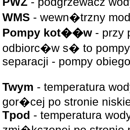
PWZ
- podgrzewacz wod
WMS
- wewn�trzny mo
Pompy kot��w
- przy 
odbiorc�w s� to pompy
separacji - pompy obieg
Twym
- temperatura wo
gor�cej po stronie nisk
Tpod
- temperatura wod
zmi�kczonej po stronie 