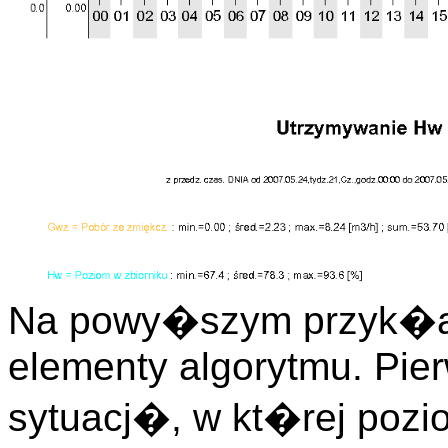
Na powy�szym przyk�a
elementy algorytmu. Pie
sytuacj�, w kt�rej pozi