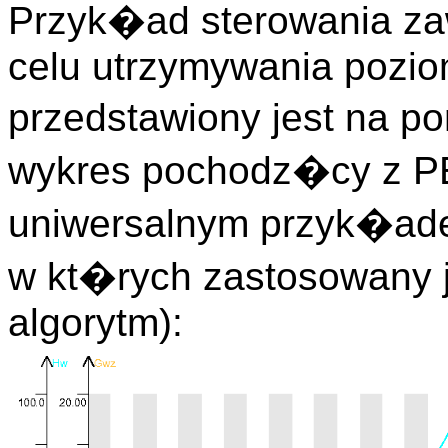
Przyk�ad sterowania z
celu utrzymywania pozi
przedstawiony jest na po
wykres pochodz�cy z P
uniwersalnym przyk�ad
w kt�rych zastosowany 
algorytm):