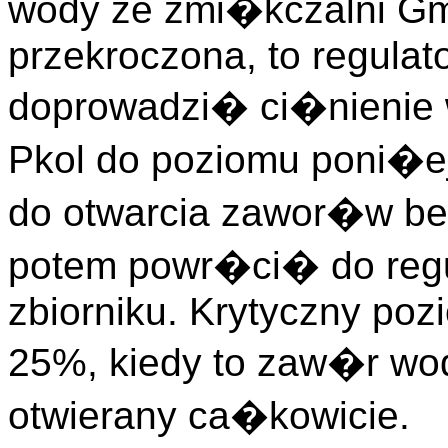
wody ze zmi�kczalni Gm
przekroczona, to regulat
doprowadzi� ci�nienie
Pkol do poziomu poni�e
do otwarcia zawor�w be
potem powr�ci� do regu
zbiorniku. Krytyczny poz
25%, kiedy to zaw�r wo
otwierany ca�kowicie.