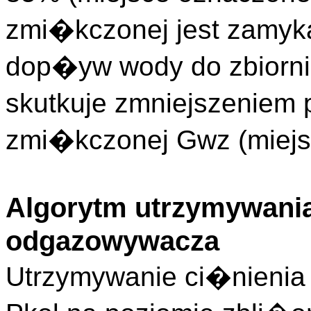
zmi�kczonej jest zamyk
dop�yw wody do zbiorn
skutkuje zmniejszeniem
zmi�kczonej Gwz (miej
Algorytm utrzymywania
odgazowywacza
Utrzymywanie ci�nieni