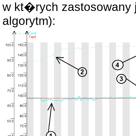
w kt�rych zastosowany 
algorytm):