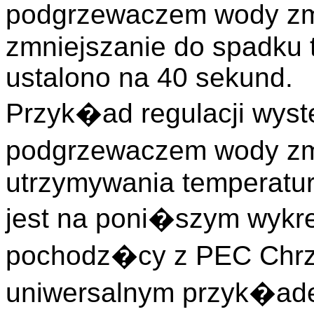
podgrzewaczem wody zm
zmniejszanie do spadku t
ustalono na 40 sekund.
Przyk�ad regulacji wys
podgrzewaczem wody zm
utrzymywania temperatur
jest na poni�szym wykres
pochodz�cy z PEC Chrza
uniwersalnym przyk�ad