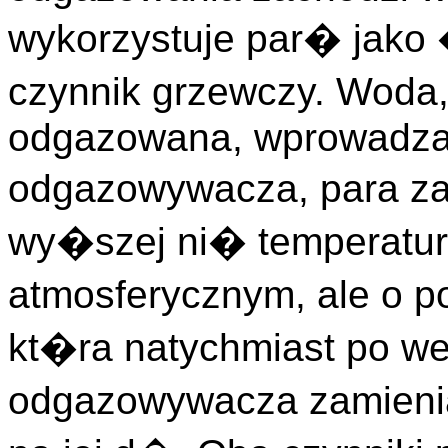
wykorzystuje par� jako
czynnik grzewczy. Woda
odgazowana, wprowadzan
odgazowywacza, para za
wy�szej ni� temperatura
atmosferycznym, ale o 
kt�ra natychmiast po w
odgazowywacza zamieni