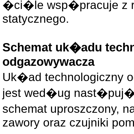
�ci�le wsp�pracuje z r
statycznego.
Schemat uk�adu techn
odgazowywacza
Uk�ad technologiczny 
jest wed�ug nast�puj�c
schemat uproszczony, n
zawory oraz czujniki pom