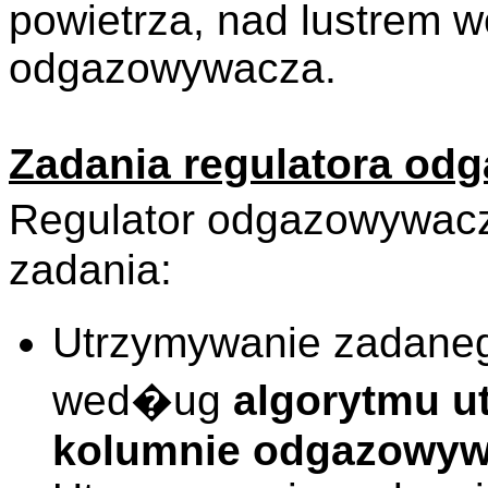
powietrza, nad lustrem w
odgazowywacza.
Zadania regulatora od
Regulator odgazowywac
zadania:
Utrzymywanie zadaneg
wed�ug
algorytmu u
kolumnie odgazowy