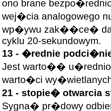
ono brane bezpo�rednio 
wej�cia analogowego nu
wp�ywu zak��ce� dan
cyklu 20-sekundowym.
13 - �rednie podci�ni
Jest warto�� u�rednion
warto�ci wy�wietlanych
21 - stopie� otwarcia s
Sygna� pr�dowy odbiera