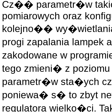
Cz�� parametr�w takic
pomiarowych oraz konfigu
kolejno�� wy�wietlani
progi zapalania lampek a
zakodowane w programie
tego zmieni� z poziomu
parametr�w sta�ych cz
poniewa� s� to zbyt ne
regulatora wielko�ci. T