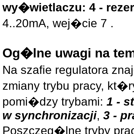
wy�wietlaczu: 4 - rez
4..20mA, wej�cie 7 .
Og�lne uwagi na tem
Na szafie regulatora zn
zmiany trybu pracy, kt�
pomi�dzy trybami:
1 - 
w synchronizacji
,
3 - p
Poszczeg�lne tryby pra