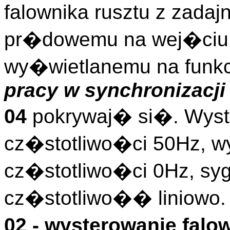
falownika rusztu z zadaj
pr�dowemu na wej�ciu 
wy�wietlanemu na funkc
pracy w synchronizacji
04
pokrywaj� si�. Wyst
cz�stotliwo�ci 50Hz, w
cz�stotliwo�ci 0Hz, s
cz�stotliwo�� liniowo.
02 - wysterowanie falo