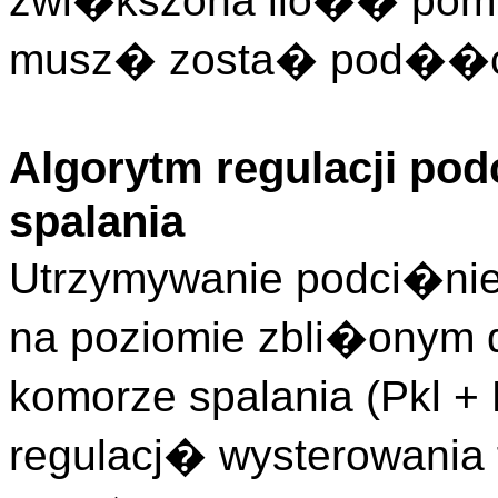
zwi�kszona ilo�� pomia
musz� zosta� pod��c
Algorytm regulacji po
spalania
Utrzymywanie podci�nie
na poziomie zbli�onym 
komorze spalania (Pkl +
regulacj� wysterowania 