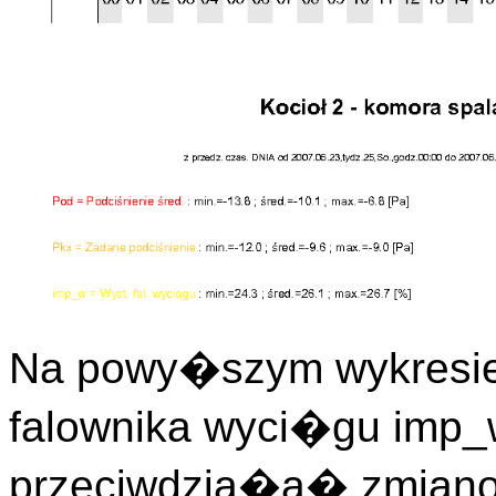
Na powy�szym wykresie
falownika wyci�gu imp_w
przeciwdzia�a� zmiano