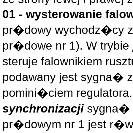
01 - wysterowanie fal
pr�dowy wychodz�cy z 
pr�dowe nr 1). W trybie
steruje falownikiem rusz
podawany jest sygna� z
pomini�ciem regulatora.
synchronizacji
sygna� 
pr�dowym nr 1 jest r�w