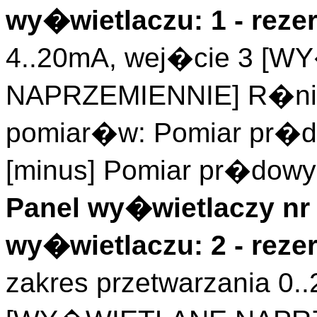
wy�wietlaczu: 1 - rez
4..20mA, wej�cie 3 [
NAPRZEMIENNIE] R�nic
pomiar�w: Pomiar pr�d
[minus] Pomiar pr�dowy 
Panel wy�wietlaczy nr 
wy�wietlaczu: 2 - rez
zakres przetwarzania 0