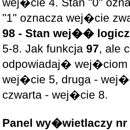
wej�cie 4. Stan "0" ozn
"1" oznacza wej�cie zwa
98 - Stan wej�� logicz
5-8. Jak funkcja
97
, ale
odpowiadaj� wej�ciom l
wej�cie 5, druga - wej�c
czwarta - wej�cie 8.
Panel wy�wietlaczy nr 