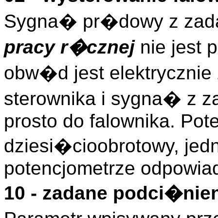
Sygna� pr�dowy z zadaj
pracy r�cznej
nie jest
obw�d jest elektryczni
sterownika i sygna� z z
prosto do falownika. Pot
dziesi�cioobrotowy, jed
potencjometrze odpowia
10 - zadane podci�nie