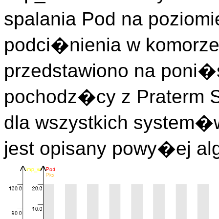
spalania Pod na poziom
podci�nienia w komorze s
przedstawiono na poni�s
pochodz�cy z Praterm Sz
dla wszystkich system�
jest opisany powy�ej al