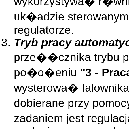
wykorzystywa� r�wni
uk�adzie sterowanym,
regulatorze.
Tryb pracy automaty
prze��cznika trybu p
po�o�eniu
"3 - Pra
wysterowa� falownik
dobierane przy pomoc
zadaniem jest regulac