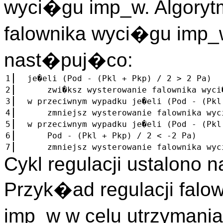
wyci�gu imp_w. Algoryt
falownika wyci�gu imp_
nast�puj�co:
1
je�eli (Pod - (Pkl + Pkp) / 2 > 2 Pa)
2
zwi�ksz wysterowanie falownika wyci�g
3
w przeciwnym wypadku je�eli (Pod - (Pkl
4
zmniejsz wysterowanie falownika wyci�
5
w przeciwnym wypadku je�eli (Pod - (Pk
6
Pod - (Pkl + Pkp) / 2 < -2 Pa)
7
zmniejsz wysterowanie falownika wyci�
Cykl regulacji ustalono 
Przyk�ad regulacji falo
imp_w w celu utrzymani