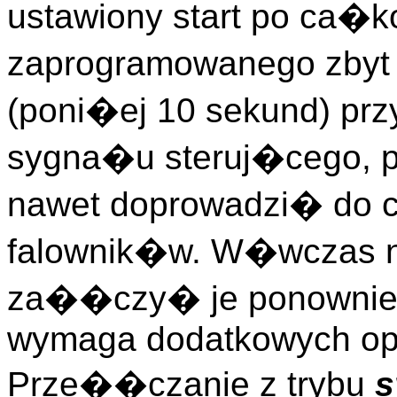
ustawiony start po ca�k
zaprogramowanego zbyt 
(poni�ej 10 sekund) pr
sygna�u steruj�cego,
nawet doprowadzi� do c
falownik�w. W�wczas n
za��czy� je ponownie.
wymaga dodatkowych ope
Prze��czanie z trybu
s