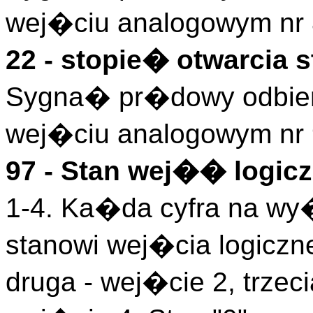
wej�ciu analogowym nr 
22 - stopie� otwarcia s
Sygna� pr�dowy odbiera
wej�ciu analogowym nr 
97 - Stan wej�� logicz
1-4. Ka�da cyfra na wy
stanowi wej�cia logiczn
druga - wej�cie 2, trzeci