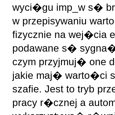
wyci�gu imp_w s� bra
w przepisywaniu warto
fizycznie na wej�cia
podawane s� sygna�y
czym przyjmuj� one d
jakie maj� warto�ci 
szafie. Jest to tryb 
pracy r�cznej a auto