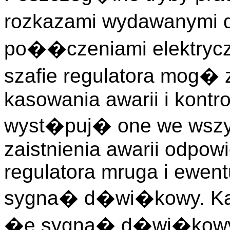
rozkazami wydawanymi d
po��czeniami elektryc
szafie regulatora mog� 
kasowania awarii i kontrol
wyst�puj� one we wszys
zaistnienia awarii odpow
regulatora mruga i ewen
sygna� d�wi�kowy. Kas
�e sygna� d�wi�kowy 