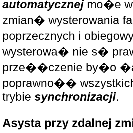
automatycznej
mo�e w
zmian� wysterowania f
poprzecznych i obiegow
wysterowa� nie s� pra
prze��czenie by�o �a
poprawno�� wszystkich
trybie
synchronizacji
.
Asysta przy zdalnej zm