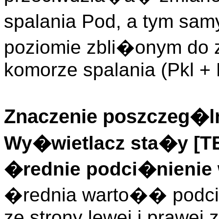
spalania Pod, a tym sa
poziomie zbli�onym do 
komorze spalania (Pkl + 
Znaczenie poszczeg�ln
Wy�wietlacz sta�y [
�rednie podci�nienie
�rednia warto�� podci
ze strony lewej i prawej 