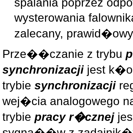
spalania poprzez odpo
wysterowania falownik
zalecany, prawid�owy 
Prze��czanie z trybu
p
synchronizacji
jest k�
trybie
synchronizacji
reg
wej�cia analogowego n
trybie
pracy r�cznej
jes
sygna��w z zadajnik�w