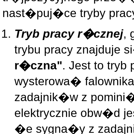
nast�puj�ce tryby prac
Tryb pracy r�cznej
,
trybu pracy znajduje
r�czna"
. Jest to try
wysterowa� falownik
zadajnik�w z pomini�
elektrycznie obw�d j
�e sygna�y z zadajni