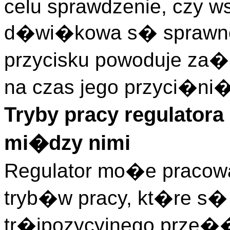
celu sprawdzenie, czy ws
d�wi�kowa s� sprawne 
przycisku powoduje za�
na czas jego przyci�ni�
Tryby pracy regulator
mi�dzy nimi
Regulator mo�e pracow
tryb�w pracy, kt�re s�
tr�jpozycyjnego prze�