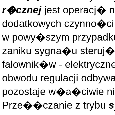
r�cznej
jest operacj�
dodatkowych czynno�ci
w powy�szym przypadku 
zaniku sygna�u steruj
falownik�w - elektryczn
obwodu regulacji odbywa
pozostaje w�a�ciwie ni
Prze��czanie z trybu
s