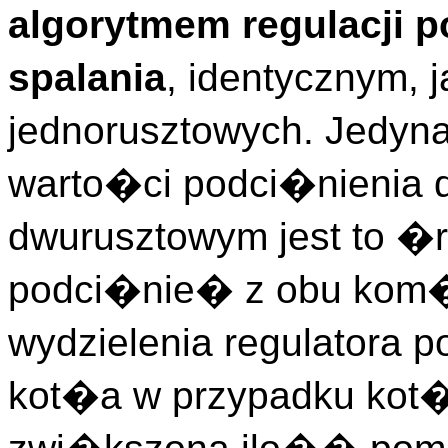
algorytmem regulacji 
spalania
, identycznym, 
jednorusztowych. Jedyn
warto�ci podci�nienia d
dwurusztowym jest to �r
podci�nie� z obu kom�
wydzielenia regulatora p
kot�a w przypadku kot