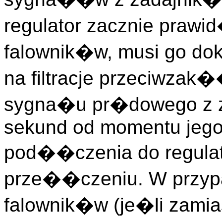
regulator zacznie pra
falownik�w, musi go do
na filtracje przeciwza
sygna�u pr�dowego z za
sekund od momentu jego
pod��czenia do regulat
prze��czeniu. W przyp
falownik�w (je�li zamia