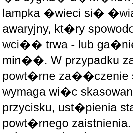
lampka �wieci si� �wi
awaryjny, kt�ry spowo
wci�� trwa - lub ga�nie
min��. W przypadku zai
powt�rne za��czenie
wymaga wi�c skasowania
przycisku, ust�pienia st
powt�rnego zaistnienia. 