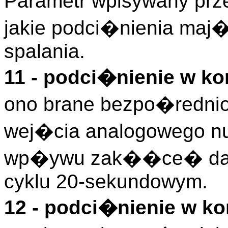
Parametr wpisywany pr
jakie podci�nienia ma
spalania.
11 - podci�nienie w ko
ono brane bezpo�rednio 
wej�cia analogowego nu
wp�ywu zak��ce� dan
cyklu 20-sekundowym.
12 - podci�nienie w k