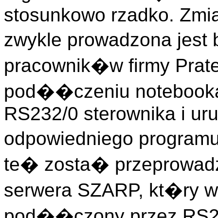
stosunkowo rzadko. Zmia
zwykle prowadzona jest
pracownik�w firmy Prat
pod��czeniu notebook
RS232/0 sterownika i ur
odpowiedniego programu
te� zosta� przeprowad
serwera SZARP, kt�ry w 
pod��czony przez RS232