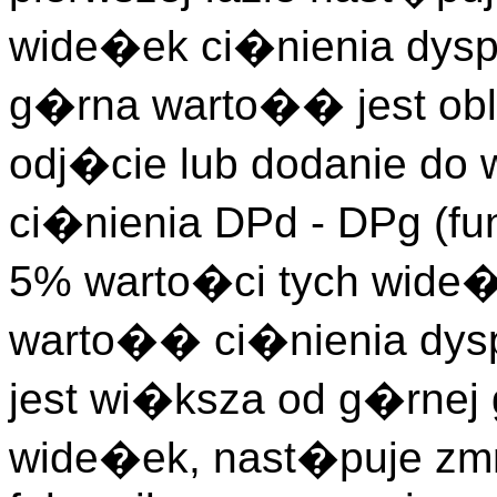
wide�ek ci�nienia dyspo
g�rna warto�� jest obl
odj�cie lub dodanie do
ci�nienia DPd - DPg (fu
5% warto�ci tych wide�
warto�� ci�nienia dysp
jest wi�ksza od g�rnej 
wide�ek, nast�puje zmn