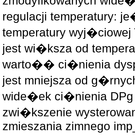
zmodyfikowanych wide�e
regulacji temperatury: 
temperatury wyj�ciowej
jest wi�ksza od tempera
warto�� ci�nienia dysp
jest mniejsza od g�rnyc
wide�ek ci�nienia DPg 
zwi�kszenie wysterowan
zmieszania zimnego imp