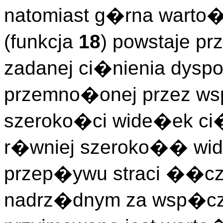
natomiast g�rna warto
(funkcja
18
) powstaje pr
zadanej ci�nienia dyspo
przemno�onej przez ws
szeroko�ci wide�ek ci�
r�wniej szeroko�� wid
przep�ywu straci ��cz
nadrz�dnym za wsp�czy