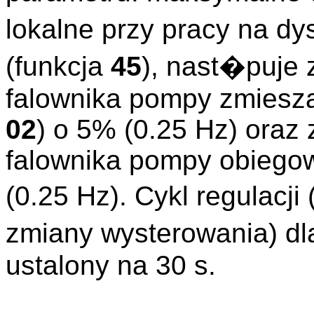
lokalne przy pracy na 
(funkcja
45
), nast�puje 
falownika pompy zmiesza
02
) o 5% (0.25 Hz) oraz
falownika pompy obiegow
(0.25 Hz). Cykl regulacj
zmiany wysterowania) d
ustalony na 30 s.