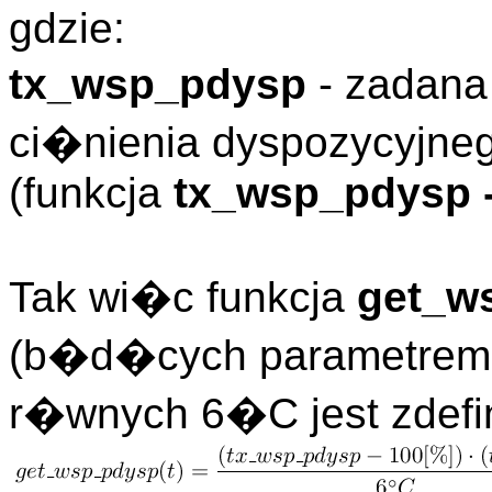
gdzie:
tx_wsp_pdysp
- zadan
ci�nienia dyspozycyjne
(funkcja
tx_wsp_pdysp -
Tak wi�c funkcja
get_w
(b�d�cych parametrem 
r�wnych 6�C jest zdefi