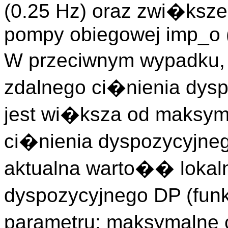
(0.25 Hz) oraz zwi�ksze
pompy obiegowej imp_o 
W przeciwnym wypadku, 
zdalnego ci�nienia dys
jest wi�ksza od maksyma
ci�nienia dyspozycyjne
aktualna warto�� lokal
dyspozycyjnego DP (fun
parametru: maksymalne 