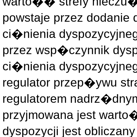
warto�� strefy nieczu
powstaje przez dodanie 
ci�nienia dyspozycyjneg
przez wsp�czynnik dysp
ci�nienia dyspozycyjne
regulator przep�ywu s
regulatorem nadrz�dnym
przyjmowana jest wart
dyspozycji jest oblicza