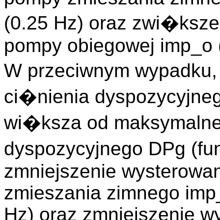
(0.25 Hz) oraz zwi�ksze
pompy obiegowej imp_o 
W przeciwnym wypadku, 
ci�nienia dyspozycyjne
wi�ksza od maksymalnej
dyspozycyjnego DPg (fu
zmniejszenie wysterowan
zmieszania zimnego imp
Hz) oraz zmniejszenie w