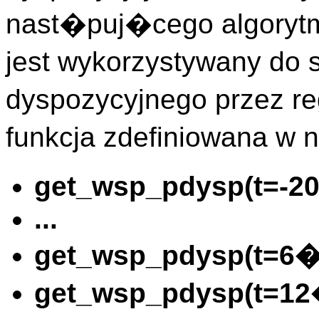
nast�puj�cego algoryt
jest wykorzystywany do st
dyspozycyjnego przez r
funkcja zdefiniowana w
get_wsp_pdysp(t=-2
...
get_wsp_pdysp(t=6�
get_wsp_pdysp(t=12