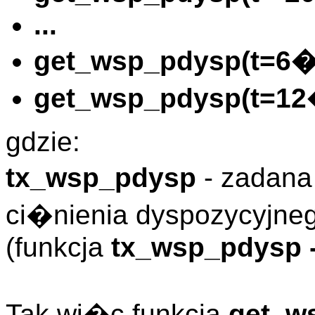
...
get_wsp_pdysp(t=6�
get_wsp_pdysp(t=12
gdzie:
tx_wsp_pdysp
- zadan
ci�nienia dyspozycyjne
(funkcja
tx_wsp_pdysp -
Tak wi�c funkcja
get_w