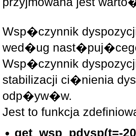
przyjmowana jest wart
Wsp�czynnik dyspozycji 
wed�ug nast�puj�cego
Wsp�czynnik dyspozycji
stabilizacji ci�nienia d
odp�yw�w.
Jest to funkcja zdefin
get_wsp_pdysp(t=-2