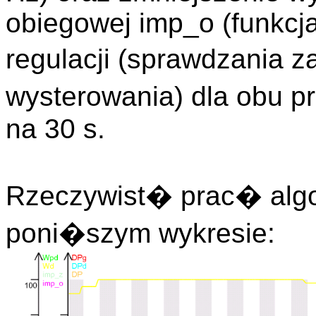
obiegowej imp_o (funkcj
regulacji (sprawdzania 
wysterowania) dla obu 
na 30 s.
Rzeczywist� prac� algo
poni�szym wykresie: