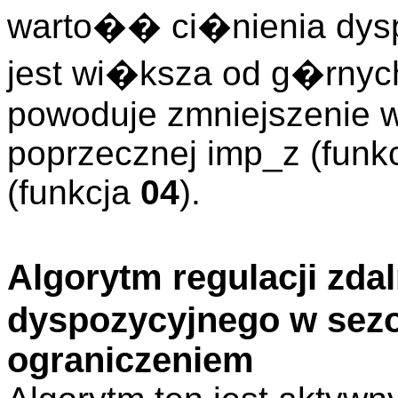
warto�� ci�nienia dysp
jest wi�ksza od g�rnyc
powoduje zmniejszenie 
poprzecznej imp_z (funk
(funkcja
04
).
Algorytm regulacji zda
dyspozycyjnego w sez
ograniczeniem