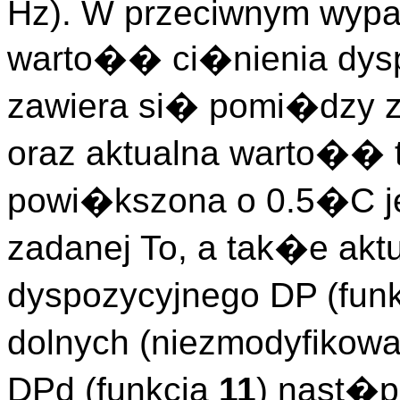
Hz). W przeciwnym wypad
warto�� ci�nienia dysp
zawiera si� pomi�dzy 
oraz aktualna warto�� 
powi�kszona o 0.5�C je
zadanej To, a tak�e ak
dyspozycyjnego DP (fun
dolnych (niezmodyfikow
DPd (funkcja
11
) nast�p