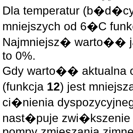
Dla temperatur (b�d�cy
mniejszych od 6�C funk
Najmniejsz� warto�� 
to 0%.
Gdy warto�� aktualna 
(funkcja
12
) jest mniejs
ci�nienia dyspozycyjne
nast�puje zwi�kszenie 
pompy zmieszania zimne