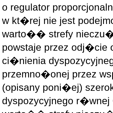
o regulator proporcjona
w kt�rej nie jest podejm
warto�� strefy nieczu
powstaje przez odj�cie 
ci�nienia dyspozycyjne
przemno�onej przez ws
(opisany poni�ej) szer
dyspozycyjnego r�wnej 