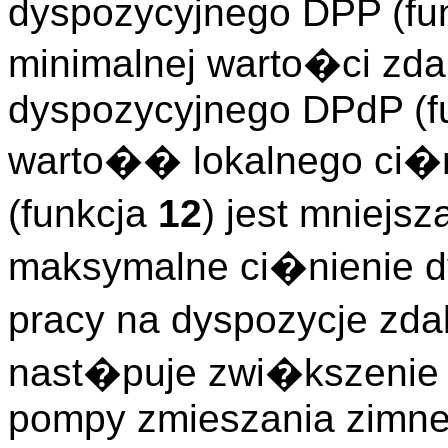
dyspozycyjnego DPP (fu
minimalnej warto�ci zda
dyspozycyjnego DPdP (f
warto�� lokalnego ci�n
(funkcja
12
) jest mniej
maksymalne ci�nienie dy
pracy na dyspozycje zd
nast�puje zwi�kszenie 
pompy zmieszania zimne