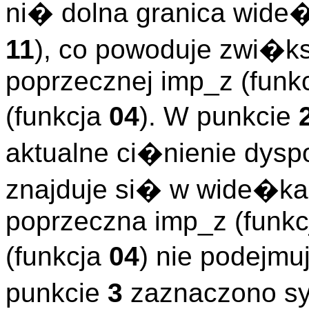
ni� dolna granica wide�
11
), co powoduje zwi�k
poprzecznej imp_z (funk
(funkcja
04
). W punkcie
aktualne ci�nienie dysp
znajduje si� w wide�ka
poprzeczna imp_z (funk
(funkcja
04
) nie podej
punkcie
3
zaznaczono sy