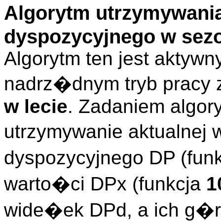
Algorytm utrzymywania
dyspozycyjnego w sezo
Algorytm ten jest aktywn
nadrz�dnym tryb pracy 
w lecie
. Zadaniem algory
utrzymywanie aktualnej 
dyspozycyjnego DP (fun
warto�ci DPx (funkcja
1
wide�ek DPd, a ich g�