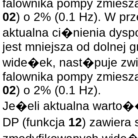
falownika pompy zmiesza
02
) o 2% (0.1 Hz). W pr
aktualna ci�nienia dysp
jest mniejsza od dolnej
wide�ek, nast�puje zw
falownika pompy zmiesza
02
) o 2% (0.1 Hz).
Je�eli aktualna warto�
DP (funkcja
12
) zawiera