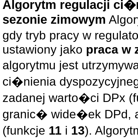
Algorytm regulacji ci
sezonie zimowym
Algor
gdy tryb pracy w regula
ustawiony jako
praca w 
algorytmu jest utrzymywa
ci�nienia dyspozycyjne
zadanej warto�ci DPx (
granic� wide�ek DPd, 
(funkcje
11
i
13
). Algory