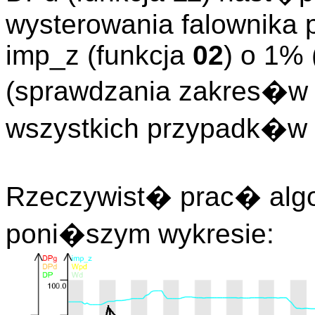
wysterowania falownika
imp_z (funkcja
02
) o 1% 
(sprawdzania zakres�w i
wszystkich przypadk�w 
Rzeczywist� prac� algo
poni�szym wykresie: