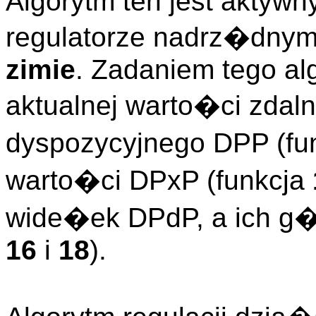
Algorytm ten jest aktywny
regulatorze nadrz�dnym 
zimie
. Zadaniem tego al
aktualnej warto�ci zdal
dyspozycyjnego DPP (fu
warto�ci DPxP (funkcja
wide�ek DPdP, a ich g
16
i
18
).