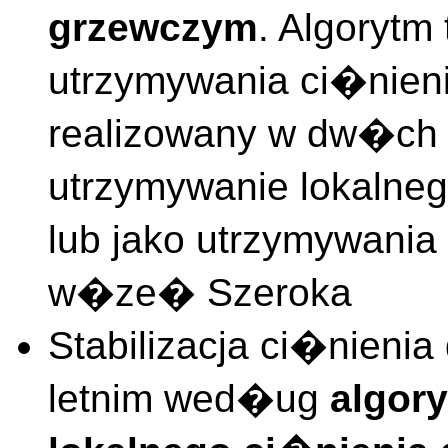
grzewczym
. Algoryt
utrzymywania ci�nieni
realizowany w dw�ch 
utrzymywanie lokalne
lub jako utrzymywania
w�ze� Szeroka
Stabilizacja ci�nieni
letnim wed�ug
algor