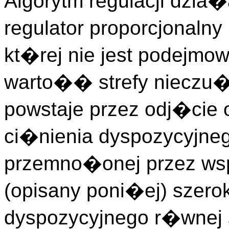
Algorytm regulacji dzia
regulator proporcjonaln
kt�rej nie jest podejmow
warto�� strefy nieczu
powstaje przez odj�cie 
ci�nienia dyspozycyjne
przemno�onej przez ws
(opisany poni�ej) szer
dyspozycyjnego r�wne