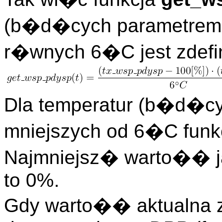
(b�d�cych parametrem 
r�wnych 6�C jest zdefi
Dla temperatur (b�d�cy
mniejszych od 6�C funk
Najmniejsz� warto�� 
to 0%.
Gdy warto�� aktualna z