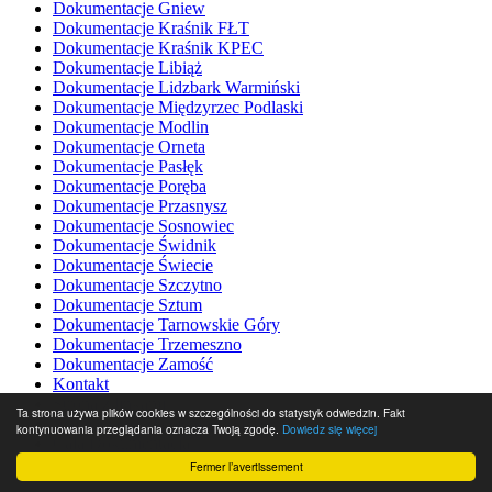
Dokumentacje Gniew
Dokumentacje Kraśnik FŁT
Dokumentacje Kraśnik KPEC
Dokumentacje Libiąż
Dokumentacje Lidzbark Warmiński
Dokumentacje Międzyrzec Podlaski
Dokumentacje Modlin
Dokumentacje Orneta
Dokumentacje Pasłęk
Dokumentacje Poręba
Dokumentacje Przasnysz
Dokumentacje Sosnowiec
Dokumentacje Świdnik
Dokumentacje Świecie
Dokumentacje Szczytno
Dokumentacje Sztum
Dokumentacje Tarnowskie Góry
Dokumentacje Trzemeszno
Dokumentacje Zamość
Kontakt
Strona z linkami
Ta strona używa plików cookies w szczególności do statystyk odwiedzin. Fakt
Animacja węzła cieplnego Praterm
kontynuowania przeglądania oznacza Twoją zgodę.
Dowiedz się więcej
Cała Dokumentacja
Fermer l’avertissement